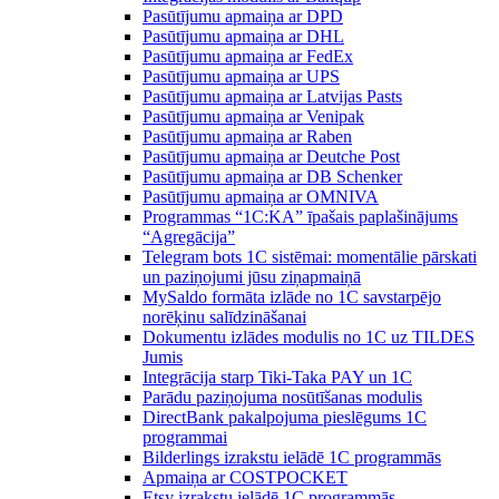
Pasūtījumu apmaiņa ar DPD
Pasūtījumu apmaiņa ar DHL
Pasūtījumu apmaiņa ar FedEx
Pasūtījumu apmaiņa ar UPS
Pasūtījumu apmaiņa ar Latvijas Pasts
Pasūtījumu apmaiņa ar Venipak
Pasūtījumu apmaiņa ar Raben
Pasūtījumu apmaiņa ar Deutche Post
Pasūtījumu apmaiņa ar DB Schenker
Pasūtījumu apmaiņa ar OMNIVA
Programmas “1C:KA” īpašais paplašinājums
“Agregācija”
Telegram bots 1C sistēmai: momentālie pārskati
un paziņojumi jūsu ziņapmaiņā
MySaldo formāta izlāde no 1C savstarpējo
norēķinu salīdzināšanai
Dokumentu izlādes modulis no 1C uz TILDES
Jumis
Integrācija starp Tiki-Taka PAY un 1C
Parādu paziņojuma nosūtīšanas modulis
DirectBank pakalpojuma pieslēgums 1C
programmai
Bilderlings izrakstu ielādē 1C programmās
Apmaiņa ar COSTPOCKET
Etsy izrakstu ielādē 1C programmās