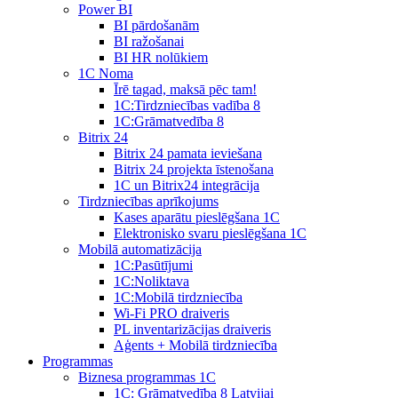
Power BI
BI pārdošanām
BI ražošanai
BI HR nolūkiem
1C Noma
Īrē tagad, maksā pēc tam!
1С:Tirdzniecības vadība 8
1С:Grāmatvedība 8
Bitrix 24
Bitrix 24 pamata ieviešana
Bitrix 24 projekta īstenošana
1C un Bitrix24 integrācija
Tirdzniecības aprīkojums
Kases aparātu pieslēgšana 1C
Elektronisko svaru pieslēgšana 1C
Mobilā automatizācija
1С:Pasūtījumi
1С:Noliktava
1С:Mobilā tirdzniecība
Wi-Fi PRO draiveris
PL inventarizācijas draiveris
Aģents + Mobilā tirdzniecība
Programmas
Biznesa programmas 1C
1C: Grāmatvedība 8 Latvijai