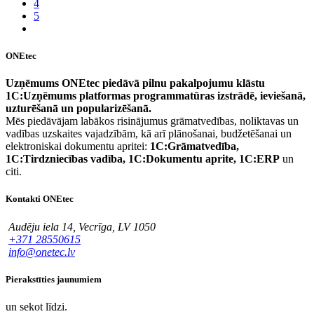
4
5
ONEtec
Uzņēmums ONEtec piedāvā pilnu pakalpojumu klāstu
1C:Uzņēmums platformas programmatūras izstrādē, ieviešanā,
uzturēšanā un popularizēšanā.
Mēs piedāvājam labākos risinājumus grāmatvedības, noliktavas un
vadības uzskaites vajadzībām, kā arī plānošanai, budžetēšanai un
elektroniskai dokumentu apritei:
1C:Grāmatvedība,
1C:Tirdzniecības vadība, 1C:Dokumentu aprite, 1C:ERP
un
citi.
Kontakti ONEtec
Audēju iela 14, Vecrīga, LV 1050
+371 28550615
info@onetec.lv
Pierakstīties jaunumiem
un sekot līdzi.