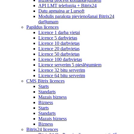
Biznesa process komandējumiem
API LMT telefonija + Bitrix24
Datu apmaiņa ar Lursoft
Modulis paraksta pievienošanai Bitrix24
darījumam
Papildus licences
Licence 1 darba vietai
Licence 5 darbvietas
Licence 10 darbvietas
Licence 20 darbvietas
Licence 50 darbvietas
Licence 100 darbvietas
Licence serverim 5 pieslēgumiem
Licence 32 bitu serverim
Licence 64 bitu serverim
CMS Bitrix licences
Starts
Standarts
Mazais bizness
Bizness
Starts
Standarts
Mazais bizness
Bizness
Bitrix24 licences