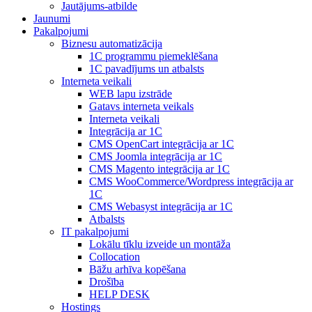
Jautājums-atbilde
Jaunumi
Pakalpojumi
Biznesu automatizācija
1С programmu piemeklēšana
1С pavadījums un atbalsts
Interneta veikali
WEB lapu izstrāde
Gatavs interneta veikals
Interneta veikali
Integrācija ar 1C
CMS OpenCart integrācija ar 1C
CMS Joomla integrācija ar 1C
CMS Magento integrācija ar 1C
CMS WooCommerce/Wordpress integrācija ar
1C
CMS Webasyst integrācija ar 1C
Atbalsts
IT pakalpojumi
Lokālu tīklu izveide un montāža
Collocation
Bāžu arhīva kopēšana
Drošība
HELP DESK
Hostings