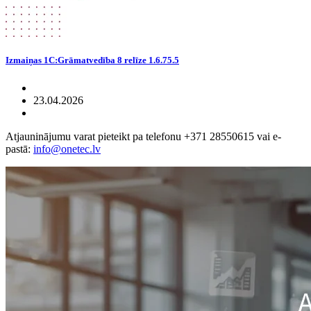
Izmaiņas 1C:Grāmatvedība 8 relīze 1.6.75.5
23.04.2026
Atjauninājumu varat pieteikt pa telefonu +371 28550615 vai e-
pastā:
info@onetec.lv