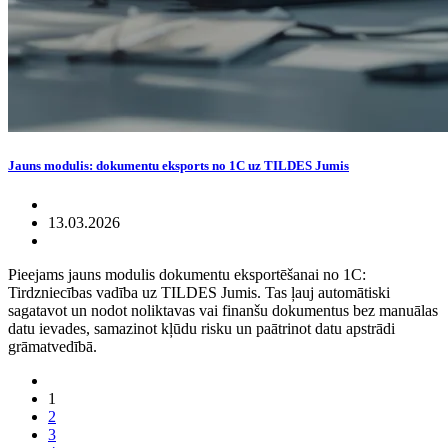
Jauns modulis: dokumentu eksports no 1C uz TILDES Jumis
13.03.2026
Pieejams jauns modulis dokumentu eksportēšanai no 1C:
Tirdzniecības vadība uz TILDES Jumis. Tas ļauj automātiski
sagatavot un nodot noliktavas vai finanšu dokumentus bez manuālas
datu ievades, samazinot kļūdu risku un paātrinot datu apstrādi
grāmatvedībā.
1
2
3