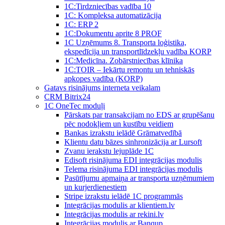
1C:Tirdzniecības vadība 10
1С: Kompleksa automatizācija
1C: ERP 2
1С:Dokumentu aprite 8 PROF
1C Uzņēmums 8. Transporta loģistika,
ekspedīcija un transportlīdzekļu vadība KORP
1C:Medicīna. Zobārstniecības klīnika
1C:TOIR – Iekārtu remontu un tehniskās
apkopes vadība (KORP)
Gatavs risinājums interneta veikalam
CRM Bitrix24
1С OneTec moduļi
Pārskats par transakcijam no EDS ar grupēšanu
pēc nodokļiem un kustību veidiem
Bankas izrakstu ielādē Grāmatvedībā
Klientu datu bāzes sinhronizācija ar Lursoft
Zvanu ierakstu lejuplāde 1C
Edisoft risinājuma EDI integrācijas modulis
Telema risinājuma EDI integrācijas modulis
Pasūtījumu apmaiņa ar transporta uzņēmumiem
un kurjerdienestiem
Stripe izrakstu ielādē 1C programmās
Integrācijas modulis ar klientiem.lv
Integrācijas modulis ar rekini.lv
Integrācijas modulis ar Banqup