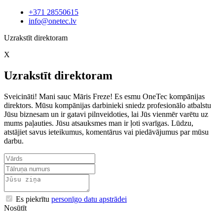
+371 28550615
info@onetec.lv
Uzrakstīt direktoram
X
Uzrakstīt direktoram
Sveicināti! Mani sauc Māris Freze! Es esmu OneTec kompānijas
direktors. Mūsu kompānijas darbinieki sniedz profesionālo atbalstu
Jūsu biznesam un ir gatavi pilnveidoties, lai Jūs vienmēr varētu uz
mums paļauties. Jūsu atsauksmes man ir ļoti svarīgas. Lūdzu,
atstājiet savus ieteikumus, komentārus vai piedāvājumus par mūsu
darbu.
Es piekrītu
personīgo datu apstrādei
Nosūtīt