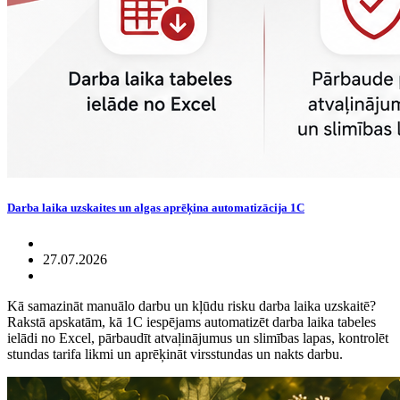
Darba laika uzskaites un algas aprēķina automatizācija 1C
27.07.2026
Kā samazināt manuālo darbu un kļūdu risku darba laika uzskaitē?
Rakstā apskatām, kā 1C iespējams automatizēt darba laika tabeles
ielādi no Excel, pārbaudīt atvaļinājumus un slimības lapas, kontrolēt
stundas tarifa likmi un aprēķināt virsstundas un nakts darbu.