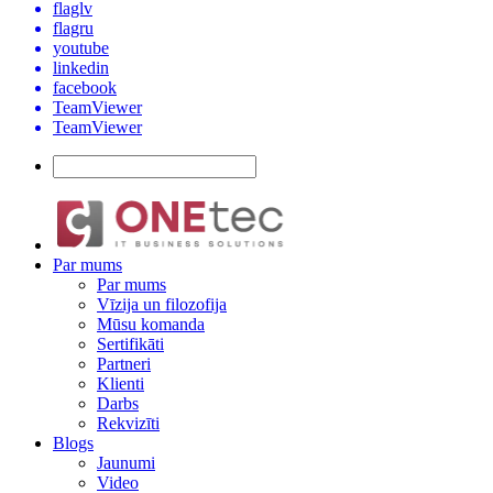
flaglv
flagru
youtube
linkedin
facebook
TeamViewer
TeamViewer
Par mums
Par mums
Vīzija un filozofija
Mūsu komanda
Sertifikāti
Partneri
Klienti
Darbs
Rekvizīti
Blogs
Jaunumi
Video