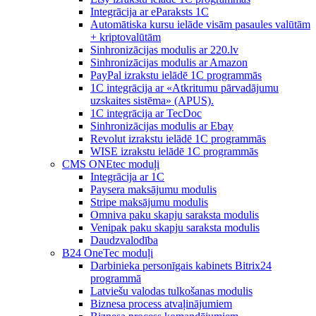
Integrācija ar eParaksts 1C
Automātiska kursu ielāde visām pasaules valūtām
+ kriptovalūtām
Sinhronizācijas modulis ar 220.lv
Sinhronizācijas modulis ar Amazon
PayPal izrakstu ielādē 1C programmās
1C integrācija ar «Atkritumu pārvadājumu
uzskaites sistēma» (APUS).
1C integrācija ar TecDoc
Sinhronizācijas modulis ar Ebay
Revolut izrakstu ielādē 1C programmās
WISE izrakstu ielādē 1C programmās
CMS ONEtec moduļi
Integrācija ar 1C
Paysera maksājumu modulis
Stripe maksājumu modulis
Omniva paku skapju saraksta modulis
Venipak paku skapju saraksta modulis
Daudzvalodība
B24 OneTec moduļi
Darbinieka personīgais kabinets Bitrix24
programmā
Latviešu valodas tulkošanas modulis
Biznesa process atvaļinājumiem