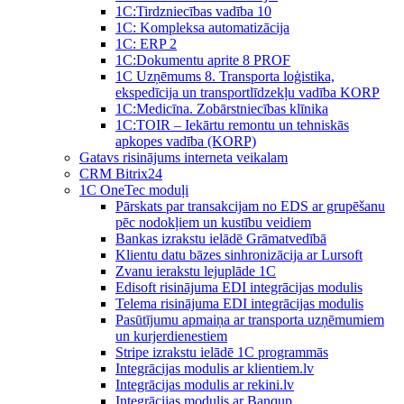
1C:Tirdzniecības vadība 10
1С: Kompleksa automatizācija
1C: ERP 2
1С:Dokumentu aprite 8 PROF
1C Uzņēmums 8. Transporta loģistika,
ekspedīcija un transportlīdzekļu vadība KORP
1C:Medicīna. Zobārstniecības klīnika
1C:TOIR – Iekārtu remontu un tehniskās
apkopes vadība (KORP)
Gatavs risinājums interneta veikalam
CRM Bitrix24
1С OneTec moduļi
Pārskats par transakcijam no EDS ar grupēšanu
pēc nodokļiem un kustību veidiem
Bankas izrakstu ielādē Grāmatvedībā
Klientu datu bāzes sinhronizācija ar Lursoft
Zvanu ierakstu lejuplāde 1C
Edisoft risinājuma EDI integrācijas modulis
Telema risinājuma EDI integrācijas modulis
Pasūtījumu apmaiņa ar transporta uzņēmumiem
un kurjerdienestiem
Stripe izrakstu ielādē 1C programmās
Integrācijas modulis ar klientiem.lv
Integrācijas modulis ar rekini.lv
Integrācijas modulis ar Banqup