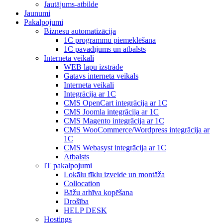
Jautājums-atbilde
Jaunumi
Pakalpojumi
Biznesu automatizācija
1С programmu piemeklēšana
1С pavadījums un atbalsts
Interneta veikali
WEB lapu izstrāde
Gatavs interneta veikals
Interneta veikali
Integrācija ar 1C
CMS OpenCart integrācija ar 1C
CMS Joomla integrācija ar 1C
CMS Magento integrācija ar 1C
CMS WooCommerce/Wordpress integrācija ar
1C
CMS Webasyst integrācija ar 1C
Atbalsts
IT pakalpojumi
Lokālu tīklu izveide un montāža
Collocation
Bāžu arhīva kopēšana
Drošība
HELP DESK
Hostings