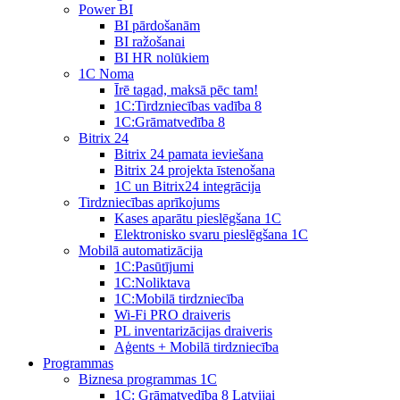
Power BI
BI pārdošanām
BI ražošanai
BI HR nolūkiem
1C Noma
Īrē tagad, maksā pēc tam!
1С:Tirdzniecības vadība 8
1С:Grāmatvedība 8
Bitrix 24
Bitrix 24 pamata ieviešana
Bitrix 24 projekta īstenošana
1C un Bitrix24 integrācija
Tirdzniecības aprīkojums
Kases aparātu pieslēgšana 1C
Elektronisko svaru pieslēgšana 1C
Mobilā automatizācija
1С:Pasūtījumi
1С:Noliktava
1С:Mobilā tirdzniecība
Wi-Fi PRO draiveris
PL inventarizācijas draiveris
Aģents + Mobilā tirdzniecība
Programmas
Biznesa programmas 1C
1C: Grāmatvedība 8 Latvijai