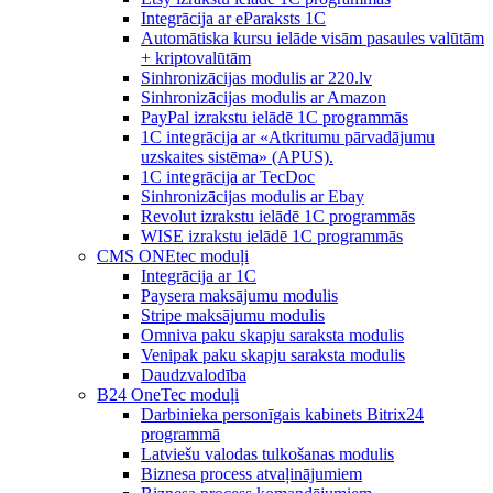
Integrācija ar eParaksts 1C
Automātiska kursu ielāde visām pasaules valūtām
+ kriptovalūtām
Sinhronizācijas modulis ar 220.lv
Sinhronizācijas modulis ar Amazon
PayPal izrakstu ielādē 1C programmās
1C integrācija ar «Atkritumu pārvadājumu
uzskaites sistēma» (APUS).
1C integrācija ar TecDoc
Sinhronizācijas modulis ar Ebay
Revolut izrakstu ielādē 1C programmās
WISE izrakstu ielādē 1C programmās
CMS ONEtec moduļi
Integrācija ar 1C
Paysera maksājumu modulis
Stripe maksājumu modulis
Omniva paku skapju saraksta modulis
Venipak paku skapju saraksta modulis
Daudzvalodība
B24 OneTec moduļi
Darbinieka personīgais kabinets Bitrix24
programmā
Latviešu valodas tulkošanas modulis
Biznesa process atvaļinājumiem