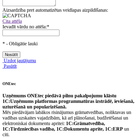
Aizsardzība pret automatizētas veidlapas aizpildīšanas:
Cita attēla
Ievadīt vārdu no attēla:
*
*
- Obligātie lauki
Uzdot jautājumu
Pasūtīt
ONEtec
Uzņēmums ONEtec piedāvā pilnu pakalpojumu klāstu
1C:Uzņēmums platformas programmatūras izstrādē, ieviešanā,
uzturēšanā un popularizēšanā.
Mēs piedāvājam labākos risinājumus grāmatvedības, noliktavas un
vadības uzskaites vajadzībām, kā arī plānošanai, budžetēšanai un
elektroniskai dokumentu apritei:
1C:Grāmatvedība,
1C:Tirdzniecības vadība, 1C:Dokumentu aprite, 1C:ERP
un
citi.