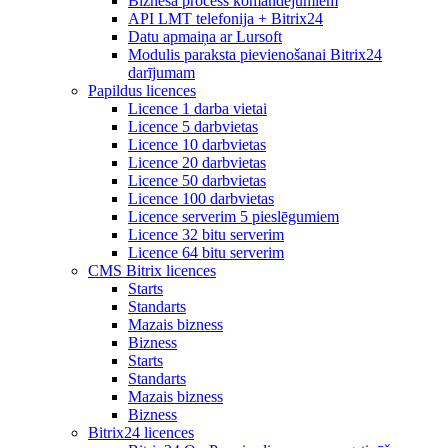
Biznesa process komandējumiem
API LMT telefonija + Bitrix24
Datu apmaiņa ar Lursoft
Modulis paraksta pievienošanai Bitrix24
darījumam
Papildus licences
Licence 1 darba vietai
Licence 5 darbvietas
Licence 10 darbvietas
Licence 20 darbvietas
Licence 50 darbvietas
Licence 100 darbvietas
Licence serverim 5 pieslēgumiem
Licence 32 bitu serverim
Licence 64 bitu serverim
CMS Bitrix licences
Starts
Standarts
Mazais bizness
Bizness
Starts
Standarts
Mazais bizness
Bizness
Bitrix24 licences