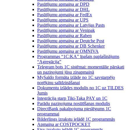
Pasūtījumu apmaiņa ar DPD
Pasūtījumu apmaiņa ar DHL
Pasūtījumu apmaiņa ar FedEx
Pasūtījumu apmaiņa ar UPS
Pasūtījumu apmaiņa ar Latvijas Pasts
Pasūtījumu apmaiņa ar Venipak
Pasūtījumu apmaiņa ar Raben
Pasūtījumu apmaiņa ar Deutche Post
Pasūtījumu apmaiņa ar DB Schenker
Pasūtījumu apmaiņa ar OMNIVA
Programmas “1C:KA” īpašais paplašinājums
“Agregācija”
Telegram bots 1C sistēmai: momentālie pārskati
un paziņojumi jūsu ziņapmaiņā
MySaldo formāta izlāde no 1C savstarpējo
norēķinu salīdzināšanai
Dokumentu izlādes modulis no 1C uz TILDES
Jumis
Integrācija starp Tiki-Taka PAY un 1C
Parādu paziņojuma nosūtīšanas modulis
DirectBank pakalpojuma pieslēgums 1C
programmai
Bilderlings izrakstu ielādē 1C programmās
Apmaiņa ar COSTPOCKET
Etsy izrakstu ielādē 1C programmās