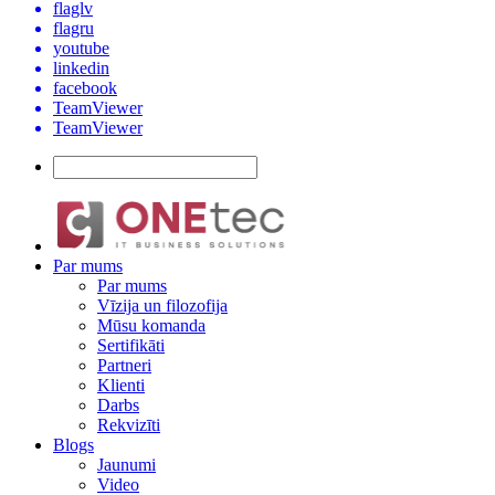
flaglv
flagru
youtube
linkedin
facebook
TeamViewer
TeamViewer
Par mums
Par mums
Vīzija un filozofija
Mūsu komanda
Sertifikāti
Partneri
Klienti
Darbs
Rekvizīti
Blogs
Jaunumi
Video