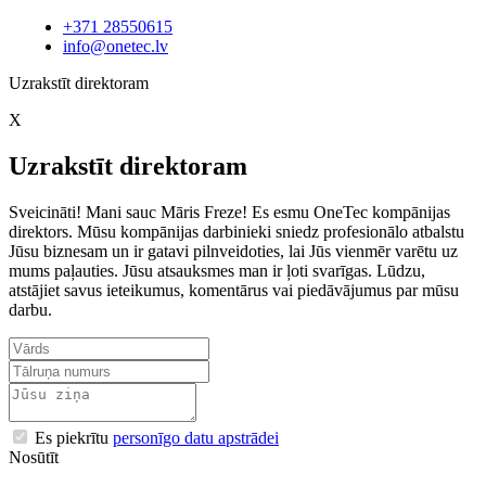
+371 28550615
info@onetec.lv
Uzrakstīt direktoram
X
Uzrakstīt direktoram
Sveicināti! Mani sauc Māris Freze! Es esmu OneTec kompānijas
direktors. Mūsu kompānijas darbinieki sniedz profesionālo atbalstu
Jūsu biznesam un ir gatavi pilnveidoties, lai Jūs vienmēr varētu uz
mums paļauties. Jūsu atsauksmes man ir ļoti svarīgas. Lūdzu,
atstājiet savus ieteikumus, komentārus vai piedāvājumus par mūsu
darbu.
Es piekrītu
personīgo datu apstrādei
Nosūtīt