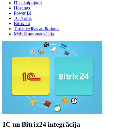
IT pakalpojumi
Hostings
Power BI
1C Noma
Bitrix 24
Tirdzniecības aprīkojums
Mobilā automatizācija
1C un Bitrix24 integrācija