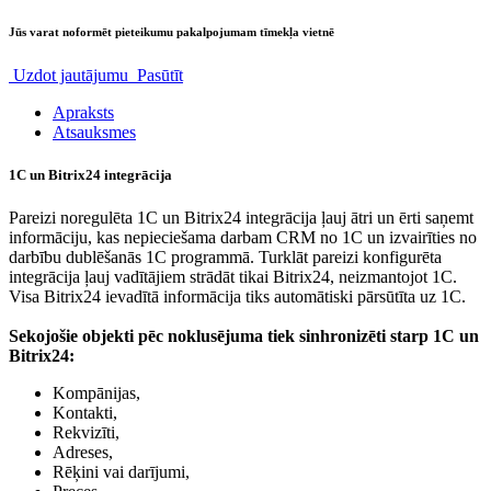
Jūs varat noformēt pieteikumu pakalpojumam tīmekļa vietnē
Uzdot jautājumu
Pasūtīt
Apraksts
Atsauksmes
1C un Bitrix24 integrācija
Pareizi noregulēta 1C un Bitrix24 integrācija ļauj ātri un ērti saņemt
informāciju, kas nepieciešama darbam CRM no 1C un izvairīties no
darbību dublēšanās 1C programmā. Turklāt pareizi konfigurēta
integrācija ļauj vadītājiem strādāt tikai Bitrix24, neizmantojot 1C.
Visa Bitrix24 ievadītā informācija tiks automātiski pārsūtīta uz 1C.
Sekojošie objekti pēc noklusējuma tiek sinhronizēti starp 1C un
Bitrix24:
Kompānijas,
Kontakti,
Rekvizīti,
Adreses,
Rēķini vai darījumi,