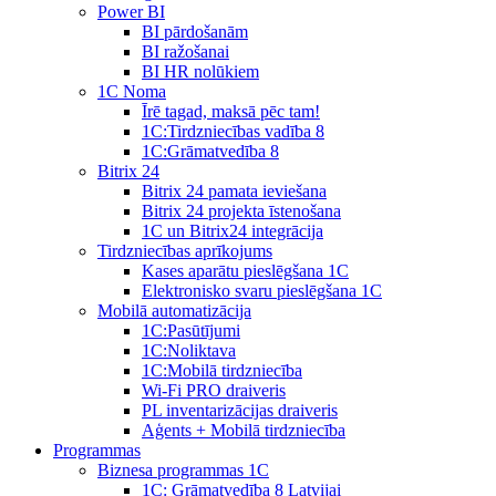
Power BI
BI pārdošanām
BI ražošanai
BI HR nolūkiem
1C Noma
Īrē tagad, maksā pēc tam!
1С:Tirdzniecības vadība 8
1С:Grāmatvedība 8
Bitrix 24
Bitrix 24 pamata ieviešana
Bitrix 24 projekta īstenošana
1C un Bitrix24 integrācija
Tirdzniecības aprīkojums
Kases aparātu pieslēgšana 1C
Elektronisko svaru pieslēgšana 1C
Mobilā automatizācija
1С:Pasūtījumi
1С:Noliktava
1С:Mobilā tirdzniecība
Wi-Fi PRO draiveris
PL inventarizācijas draiveris
Aģents + Mobilā tirdzniecība
Programmas
Biznesa programmas 1C
1C: Grāmatvedība 8 Latvijai