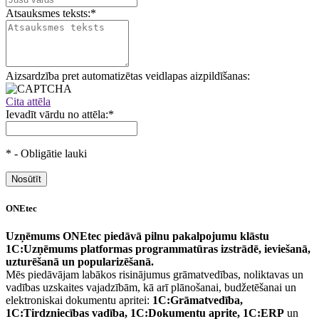
Atsauksmes teksts:
*
Aizsardzība pret automatizētas veidlapas aizpildīšanas:
Cita attēla
Ievadīt vārdu no attēla:
*
*
- Obligātie lauki
ONEtec
Uzņēmums ONEtec piedāvā pilnu pakalpojumu klāstu
1C:Uzņēmums platformas programmatūras izstrādē, ieviešanā,
uzturēšanā un popularizēšanā.
Mēs piedāvājam labākos risinājumus grāmatvedības, noliktavas un
vadības uzskaites vajadzībām, kā arī plānošanai, budžetēšanai un
elektroniskai dokumentu apritei:
1C:Grāmatvedība,
1C:Tirdzniecības vadība, 1C:Dokumentu aprite, 1C:ERP
un