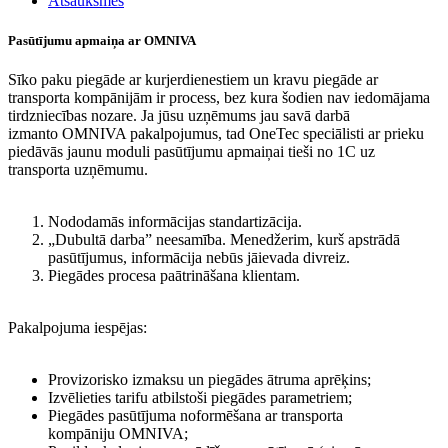
Atsauksmes
Pasūtījumu apmaiņa ar OMNIVA
Sīko paku piegāde ar kurjerdienestiem un kravu piegāde ar
transporta kompānijām ir process, bez kura šodien nav iedomājama
tirdzniecības nozare. Ja jūsu uzņēmums jau savā darbā
izmanto OMNIVA pakalpojumus, tad OneTec speciālisti ar prieku
piedāvās jaunu moduli pasūtījumu apmaiņai tieši no 1C uz
transporta uzņēmumu.
Nododamās informācijas standartizācija.
„Dubultā darba” neesamība. Menedžerim, kurš apstrādā
pasūtījumus, informācija nebūs jāievada divreiz.
Piegādes procesa paātrināšana klientam.
Pakalpojuma iespējas:
Provizorisko izmaksu un piegādes ātruma aprēķins;
Izvēlieties tarifu atbilstoši piegādes parametriem;
Piegādes pasūtījuma noformēšana ar transporta
kompāniju OMNIVA;