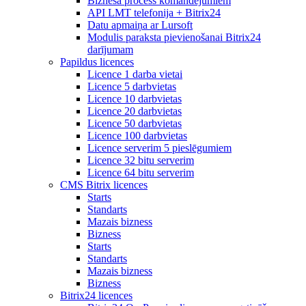
Biznesa process komandējumiem
API LMT telefonija + Bitrix24
Datu apmaiņa ar Lursoft
Modulis paraksta pievienošanai Bitrix24
darījumam
Papildus licences
Licence 1 darba vietai
Licence 5 darbvietas
Licence 10 darbvietas
Licence 20 darbvietas
Licence 50 darbvietas
Licence 100 darbvietas
Licence serverim 5 pieslēgumiem
Licence 32 bitu serverim
Licence 64 bitu serverim
CMS Bitrix licences
Starts
Standarts
Mazais bizness
Bizness
Starts
Standarts
Mazais bizness
Bizness
Bitrix24 licences