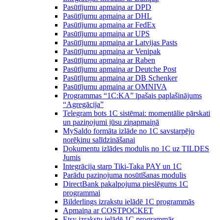
Pasūtījumu apmaiņa ar DPD
Pasūtījumu apmaiņa ar DHL
Pasūtījumu apmaiņa ar FedEx
Pasūtījumu apmaiņa ar UPS
Pasūtījumu apmaiņa ar Latvijas Pasts
Pasūtījumu apmaiņa ar Venipak
Pasūtījumu apmaiņa ar Raben
Pasūtījumu apmaiņa ar Deutche Post
Pasūtījumu apmaiņa ar DB Schenker
Pasūtījumu apmaiņa ar OMNIVA
Programmas “1C:KA” īpašais paplašinājums
“Agregācija”
Telegram bots 1C sistēmai: momentālie pārskati
un paziņojumi jūsu ziņapmaiņā
MySaldo formāta izlāde no 1C savstarpējo
norēķinu salīdzināšanai
Dokumentu izlādes modulis no 1C uz TILDES
Jumis
Integrācija starp Tiki-Taka PAY un 1C
Parādu paziņojuma nosūtīšanas modulis
DirectBank pakalpojuma pieslēgums 1C
programmai
Bilderlings izrakstu ielādē 1C programmās
Apmaiņa ar COSTPOCKET
Etsy izrakstu ielādē 1C programmās