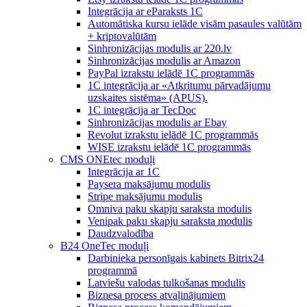
Integrācija ar eParaksts 1C
Automātiska kursu ielāde visām pasaules valūtām
+ kriptovalūtām
Sinhronizācijas modulis ar 220.lv
Sinhronizācijas modulis ar Amazon
PayPal izrakstu ielādē 1C programmās
1C integrācija ar «Atkritumu pārvadājumu
uzskaites sistēma» (APUS).
1C integrācija ar TecDoc
Sinhronizācijas modulis ar Ebay
Revolut izrakstu ielādē 1C programmās
WISE izrakstu ielādē 1C programmās
CMS ONEtec moduļi
Integrācija ar 1C
Paysera maksājumu modulis
Stripe maksājumu modulis
Omniva paku skapju saraksta modulis
Venipak paku skapju saraksta modulis
Daudzvalodība
B24 OneTec moduļi
Darbinieka personīgais kabinets Bitrix24
programmā
Latviešu valodas tulkošanas modulis
Biznesa process atvaļinājumiem