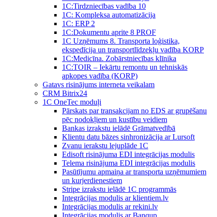
1C:Tirdzniecības vadība 10
1С: Kompleksa automatizācija
1C: ERP 2
1С:Dokumentu aprite 8 PROF
1C Uzņēmums 8. Transporta loģistika,
ekspedīcija un transportlīdzekļu vadība KORP
1C:Medicīna. Zobārstniecības klīnika
1C:TOIR – Iekārtu remontu un tehniskās
apkopes vadība (KORP)
Gatavs risinājums interneta veikalam
CRM Bitrix24
1С OneTec moduļi
Pārskats par transakcijam no EDS ar grupēšanu
pēc nodokļiem un kustību veidiem
Bankas izrakstu ielādē Grāmatvedībā
Klientu datu bāzes sinhronizācija ar Lursoft
Zvanu ierakstu lejuplāde 1C
Edisoft risinājuma EDI integrācijas modulis
Telema risinājuma EDI integrācijas modulis
Pasūtījumu apmaiņa ar transporta uzņēmumiem
un kurjerdienestiem
Stripe izrakstu ielādē 1C programmās
Integrācijas modulis ar klientiem.lv
Integrācijas modulis ar rekini.lv
Integrācijas modulis ar Banqup