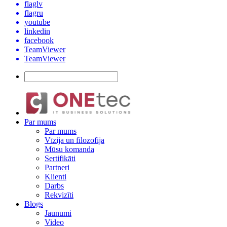
flaglv
flagru
youtube
linkedin
facebook
TeamViewer
TeamViewer
Par mums
Par mums
Vīzija un filozofija
Mūsu komanda
Sertifikāti
Partneri
Klienti
Darbs
Rekvizīti
Blogs
Jaunumi
Video