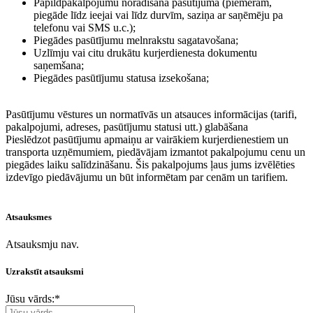
Papildpakalpojumu norādīšana pasūtījumā (piemēram,
piegāde līdz ieejai vai līdz durvīm, saziņa ar saņēmēju pa
telefonu vai SMS u.c.);
Piegādes pasūtījumu melnrakstu sagatavošana;
Uzlīmju vai citu drukātu kurjerdienesta dokumentu
saņemšana;
Piegādes pasūtījumu statusa izsekošana;
Pasūtījumu vēstures un normatīvās un atsauces informācijas (tarifi,
pakalpojumi, adreses, pasūtījumu statusi utt.) glabāšana
Pieslēdzot pasūtījumu apmaiņu ar vairākiem kurjerdienestiem un
transporta uzņēmumiem, piedāvājam izmantot pakalpojumu cenu un
piegādes laiku salīdzināšanu. Šis pakalpojums ļaus jums izvēlēties
izdevīgo piedāvājumu un būt informētam par cenām un tarifiem.
Atsauksmes
Atsauksmju nav.
Uzrakstīt atsauksmi
Jūsu vārds:
*