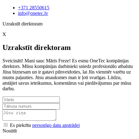
+371 28550615
info@onetec.lv
Uzrakstīt direktoram
X
Uzrakstīt direktoram
Sveicināti! Mani sauc Māris Freze! Es esmu OneTec kompānijas
direktors. Mūsu kompānijas darbinieki sniedz profesionālo atbalstu
Jūsu biznesam un ir gatavi pilnveidoties, lai Jūs vienmēr varētu uz
mums paļauties. Jūsu atsauksmes man ir ļoti svarīgas. Lūdzu,
atstājiet savus ieteikumus, komentārus vai piedāvājumus par mūsu
darbu.
Es piekrītu
personīgo datu apstrādei
Nosūtīt