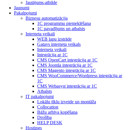
Jautājums-atbilde
Jaunumi
Pakalpojumi
Biznesu automatizācija
1С programmu piemeklēšana
1С pavadījums un atbalsts
Interneta veikali
WEB lapu izstrāde
Gatavs interneta veikals
Interneta veikali
Integrācija ar 1C
CMS OpenCart integrācija ar 1C
CMS Joomla integrācija ar 1C
CMS Magento integrācija ar 1C
CMS WooCommerce/Wordpress integrācija ar
1C
CMS Webasyst integrācija ar 1C
Atbalsts
IT pakalpojumi
Lokālu tīklu izveide un montāža
Collocation
Bāžu arhīva kopēšana
Drošība
HELP DESK
Hostings