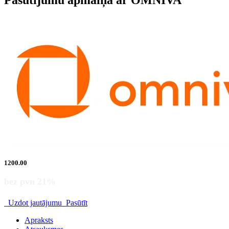
Pasūtījumu apmaiņa ar OMNIVA
1200.00
bez pvn 21%
Uzdot jautājumu
Pasūtīt
Apraksts