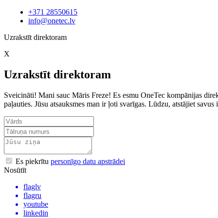
+371 28550615
info@onetec.lv
Uzrakstīt direktoram
X
Uzrakstīt direktoram
Sveicināti! Mani sauc Māris Freze! Es esmu OneTec kompānijas direkto
paļauties. Jūsu atsauksmes man ir ļoti svarīgas. Lūdzu, atstājiet sav
Es piekrītu
personīgo datu apstrādei
Nosūtīt
flaglv
flagru
youtube
linkedin