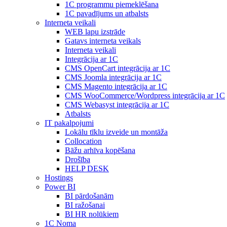
1С programmu piemeklēšana
1С pavadījums un atbalsts
Interneta veikali
WEB lapu izstrāde
Gatavs interneta veikals
Interneta veikali
Integrācija ar 1C
CMS OpenCart integrācija ar 1C
CMS Joomla integrācija ar 1C
CMS Magento integrācija ar 1C
CMS WooCommerce/Wordpress integrācija ar 1C
CMS Webasyst integrācija ar 1C
Atbalsts
IT pakalpojumi
Lokālu tīklu izveide un montāža
Collocation
Bāžu arhīva kopēšana
Drošība
HELP DESK
Hostings
Power BI
BI pārdošanām
BI ražošanai
BI HR nolūkiem
1C Noma