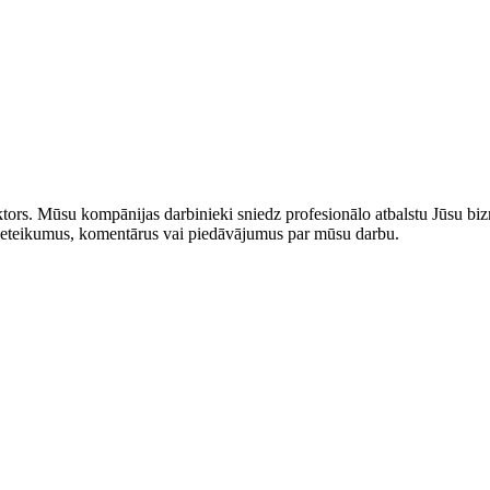
rs. Mūsu kompānijas darbinieki sniedz profesionālo atbalstu Jūsu bizn
us ieteikumus, komentārus vai piedāvājumus par mūsu darbu.