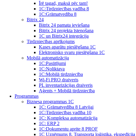
Īrē tagad, maksā pēc tam!
1С:Tirdzniecības vadība 8
1С:Grāmatvedība 8
Bitrix 24
Bitrix 24 pamata ieviešana
Bitrix 24 projekta īstenošana
1C un Bitrix24 integrācija
Tirdzniecības aprīkojums
Kases aparātu pieslēgšana 1C
Elektronisko svaru pieslēgšana 1C
Mobilā automatizācija
1С:Pasūtījumi
1С:Noliktava
1С:Mobilā tirdzniecība
Wi-Fi PRO draiveris
PL inventarizācijas draiveris
Aģents + Mobilā tirdzniecība
Programmas
Biznesa programmas 1C
1C: Grāmatvedība 8 Latvijai
1C:Tirdzniecības vadība 10
1С: Kompleksa automatizācija
1C: ERP 2
1С:Dokumentu aprite 8 PROF
1C Uzņēmums 8. Transporta loģistika, ekspedīcija