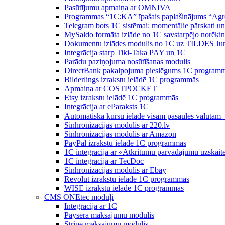
Pasūtījumu apmaiņa ar OMNIVA
Programmas “1C:KA” īpašais paplašinājums “Agr
Telegram bots 1C sistēmai: momentālie pārskati u
MySaldo formāta izlāde no 1C savstarpējo norēķin
Dokumentu izlādes modulis no 1C uz TILDES Ju
Integrācija starp Tiki-Taka PAY un 1C
Parādu paziņojuma nosūtīšanas modulis
DirectBank pakalpojuma pieslēgums 1C program
Bilderlings izrakstu ielādē 1C programmās
Apmaiņa ar COSTPOCKET
Etsy izrakstu ielādē 1C programmās
Integrācija ar eParaksts 1C
Automātiska kursu ielāde visām pasaules valūtām 
Sinhronizācijas modulis ar 220.lv
Sinhronizācijas modulis ar Amazon
PayPal izrakstu ielādē 1C programmās
1C integrācija ar «Atkritumu pārvadājumu uzskait
1C integrācija ar TecDoc
Sinhronizācijas modulis ar Ebay
Revolut izrakstu ielādē 1C programmās
WISE izrakstu ielādē 1C programmās
CMS ONEtec moduļi
Integrācija ar 1C
Paysera maksājumu modulis
Stripe maksājumu modulis