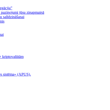
egācija”
n paziņojumi jūsu ziņapmaiņā
u salīdzināšanai
mis
mai
+ kriptovalūtām
es sistēma» (APUS).