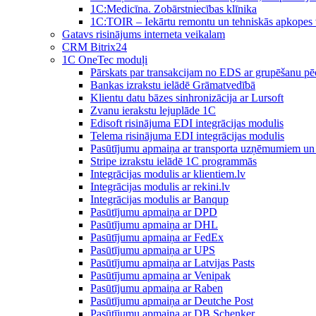
1C:Medicīna. Zobārstniecības klīnika
1C:TOIR – Iekārtu remontu un tehniskās apkope
Gatavs risinājums interneta veikalam
CRM Bitrix24
1С OneTec moduļi
Pārskats par transakcijam no EDS ar grupēšanu pē
Bankas izrakstu ielādē Grāmatvedībā
Klientu datu bāzes sinhronizācija ar Lursoft
Zvanu ierakstu lejuplāde 1C
Edisoft risinājuma EDI integrācijas modulis
Telema risinājuma EDI integrācijas modulis
Pasūtījumu apmaiņa ar transporta uzņēmumiem un 
Stripe izrakstu ielādē 1C programmās
Integrācijas modulis ar klientiem.lv
Integrācijas modulis ar rekini.lv
Integrācijas modulis ar Banqup
Pasūtījumu apmaiņa ar DPD
Pasūtījumu apmaiņa ar DHL
Pasūtījumu apmaiņa ar FedEx
Pasūtījumu apmaiņa ar UPS
Pasūtījumu apmaiņa ar Latvijas Pasts
Pasūtījumu apmaiņa ar Venipak
Pasūtījumu apmaiņa ar Raben
Pasūtījumu apmaiņa ar Deutche Post
Pasūtījumu apmaiņa ar DB Schenker