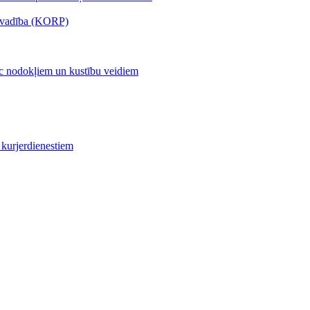
s vadība (KORP)
c nodokļiem un kustību veidiem
kurjerdienestiem