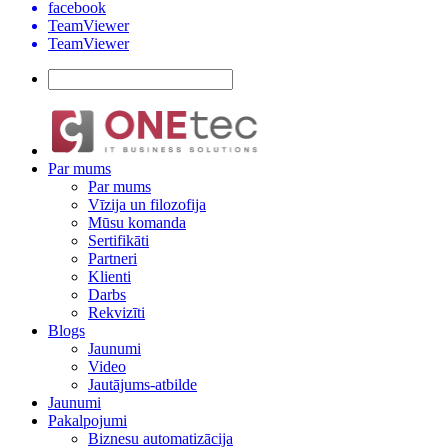
facebook
TeamViewer
TeamViewer
Par mums
Par mums
Vīzija un filozofija
Mūsu komanda
Sertifikāti
Partneri
Klienti
Darbs
Rekvizīti
Blogs
Jaunumi
Video
Jautājums-atbilde
Jaunumi
Pakalpojumi
Biznesu automatizācija