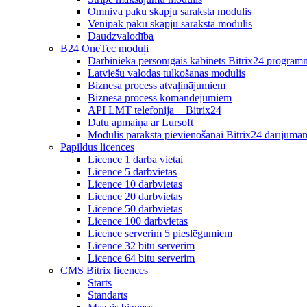
Omniva paku skapju saraksta modulis
Venipak paku skapju saraksta modulis
Daudzvalodība
B24 OneTec moduļi
Darbinieka personīgais kabinets Bitrix24 program
Latviešu valodas tulkošanas modulis
Biznesa process atvaļinājumiem
Biznesa process komandējumiem
API LMT telefonija + Bitrix24
Datu apmaiņa ar Lursoft
Modulis paraksta pievienošanai Bitrix24 darījuma
Papildus licences
Licence 1 darba vietai
Licence 5 darbvietas
Licence 10 darbvietas
Licence 20 darbvietas
Licence 50 darbvietas
Licence 100 darbvietas
Licence serverim 5 pieslēgumiem
Licence 32 bitu serverim
Licence 64 bitu serverim
CMS Bitrix licences
Starts
Standarts