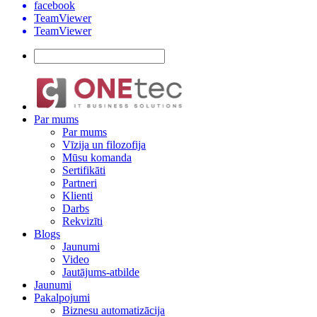
facebook
TeamViewer
TeamViewer
Par mums
Par mums
Vīzija un filozofija
Mūsu komanda
Sertifikāti
Partneri
Klienti
Darbs
Rekvizīti
Blogs
Jaunumi
Video
Jautājums-atbilde
Jaunumi
Pakalpojumi
Biznesu automatizācija