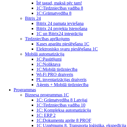
Īrē tagad, maksā pēc tam!
1С:Tirdzniecības vadība 8
1С:Grāmatvedība 8
Bitrix 24
Bitrix 24 pamata ieviešana
Bitrix 24 projekta īstenošana
1C un Bitrix24 integrācija
Tirdzniecības aprīkojums
Kases aparātu pieslēgšana 1C
Elektronisko svaru pieslēgšana 1C
Mobilā automatizācija
1С:Pasūtījumi
1С:Noliktava
1С:Mobilā tirdzniecība
Wi-Fi PRO draiveris
PL inventarizācijas draiveris
Aģents + Mobilā tirdzniecība
Programmas
Biznesa programmas 1C
1C: Grāmatvedība 8 Latvijai
1C:Tirdzniecības vadība 10
1С: Kompleksa automatizācija
1C: ERP 2
1С:Dokumentu aprite 8 PROF
1C Uzņēmums 8. Transporta loģistika, ekspedīcija