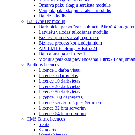
Omniva paku skapju saraksta modulis
Venipak paku skapju saraksta modulis
Daudzvalodība
B24 OneTec moduļi
Darbinieka personīgais kabinets Bitrix24 program
Latviešu valodas tulkošanas modulis
Biznesa process atvaļinājumiem
Biznesa process komandējumiem
API LMT telefonija + Bitrix24
Datu apmaiņa ar Lursoft
Modulis paraksta pievienošanai Bitrix24 darījuma
Papildus licences
Licence 1 darba vietai
Licence 5 darbvietas
Licence 10 darbvietas
Licence 20 darbvietas
Licence 50 darbvietas
Licence 100 darbvietas
Licence serverim 5 pieslēgumiem
Licence 32 bitu serverim
Licence 64 bitu serverim
CMS Bitrix licences
Starts
Standarts