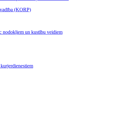
s vadība (KORP)
c nodokļiem un kustību veidiem
kurjerdienestiem