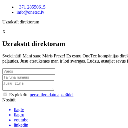
+371 28550615
info@onetec.lv
Uzrakstīt direktoram
X
Uzrakstīt direktoram
Sveicināti! Mani sauc Māris Freze! Es esmu OneTec kompānijas direkto
paļauties. Jūsu atsauksmes man ir ļoti svarīgas. Lūdzu, atstājiet sav
Es piekrītu
personīgo datu apstrādei
Nosūtīt
flaglv
flagru
youtube
linkedin