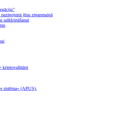
egācija”
n paziņojumi jūsu ziņapmaiņā
u salīdzināšanai
mis
mai
+ kriptovalūtām
es sistēma» (APUS).