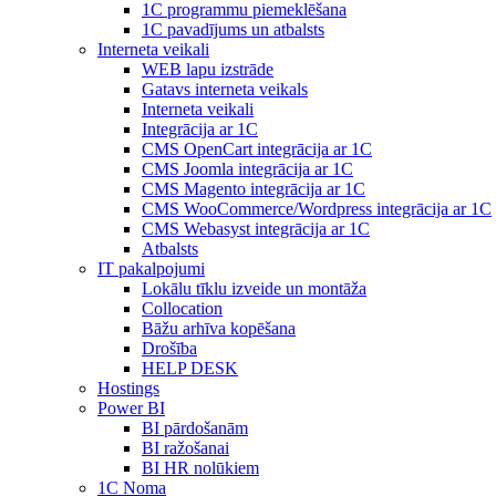
1С programmu piemeklēšana
1С pavadījums un atbalsts
Interneta veikali
WEB lapu izstrāde
Gatavs interneta veikals
Interneta veikali
Integrācija ar 1C
CMS OpenCart integrācija ar 1C
CMS Joomla integrācija ar 1C
CMS Magento integrācija ar 1C
CMS WooCommerce/Wordpress integrācija ar 1C
CMS Webasyst integrācija ar 1C
Atbalsts
IT pakalpojumi
Lokālu tīklu izveide un montāža
Collocation
Bāžu arhīva kopēšana
Drošība
HELP DESK
Hostings
Power BI
BI pārdošanām
BI ražošanai
BI HR nolūkiem
1C Noma