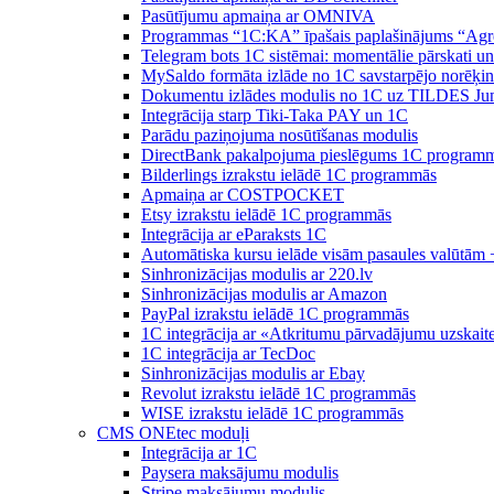
Pasūtījumu apmaiņa ar OMNIVA
Programmas “1C:KA” īpašais paplašinājums “Agr
Telegram bots 1C sistēmai: momentālie pārskati u
MySaldo formāta izlāde no 1C savstarpējo norēķin
Dokumentu izlādes modulis no 1C uz TILDES Ju
Integrācija starp Tiki-Taka PAY un 1C
Parādu paziņojuma nosūtīšanas modulis
DirectBank pakalpojuma pieslēgums 1C program
Bilderlings izrakstu ielādē 1C programmās
Apmaiņa ar COSTPOCKET
Etsy izrakstu ielādē 1C programmās
Integrācija ar eParaksts 1C
Automātiska kursu ielāde visām pasaules valūtām 
Sinhronizācijas modulis ar 220.lv
Sinhronizācijas modulis ar Amazon
PayPal izrakstu ielādē 1C programmās
1C integrācija ar «Atkritumu pārvadājumu uzskait
1C integrācija ar TecDoc
Sinhronizācijas modulis ar Ebay
Revolut izrakstu ielādē 1C programmās
WISE izrakstu ielādē 1C programmās
CMS ONEtec moduļi
Integrācija ar 1C
Paysera maksājumu modulis
Stripe maksājumu modulis