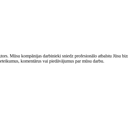
rs. Mūsu kompānijas darbinieki sniedz profesionālo atbalstu Jūsu bizn
us ieteikumus, komentārus vai piedāvājumus par mūsu darbu.