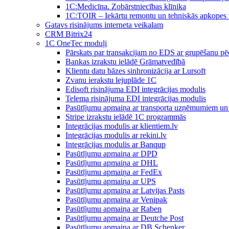
1C:Medicīna. Zobārstniecības klīnika
1C:TOIR – Iekārtu remontu un tehniskās apkope
Gatavs risinājums interneta veikalam
CRM Bitrix24
1С OneTec moduļi
Pārskats par transakcijam no EDS ar grupēšanu pē
Bankas izrakstu ielādē Grāmatvedībā
Klientu datu bāzes sinhronizācija ar Lursoft
Zvanu ierakstu lejuplāde 1C
Edisoft risinājuma EDI integrācijas modulis
Telema risinājuma EDI integrācijas modulis
Pasūtījumu apmaiņa ar transporta uzņēmumiem un 
Stripe izrakstu ielādē 1C programmās
Integrācijas modulis ar klientiem.lv
Integrācijas modulis ar rekini.lv
Integrācijas modulis ar Banqup
Pasūtījumu apmaiņa ar DPD
Pasūtījumu apmaiņa ar DHL
Pasūtījumu apmaiņa ar FedEx
Pasūtījumu apmaiņa ar UPS
Pasūtījumu apmaiņa ar Latvijas Pasts
Pasūtījumu apmaiņa ar Venipak
Pasūtījumu apmaiņa ar Raben
Pasūtījumu apmaiņa ar Deutche Post
Pasūtījumu apmaiņa ar DB Schenker