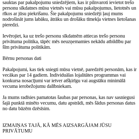
sauktas par pakalpojumu sniedzējiem, kas ir pilnvaroti ievietot trešo
personu sīkdatnes mūsu vietnēs vai mūsu pakalpojumus, lietotnēs un
rīkos ar jūsu piekrišanu. Šie pakalpojumu sniedzēji ļauj mums
nodrošināt jums labāku, ātrāku un drošāku tīmekļa vietnes lietošanas
pieredzi.
Ievērojiet, ka uz trešo personu sīkdatnēm attiecas trešo personu
privātuma politika, tāpēc mēs neuzņemamies nekādu atbildību par
šīm privātuma politikām.
Bērnu personas dati
Pakalpojumi, kas tiek sniegti mūsu vietnē, paredzēti personām, kas ir
vecākas par 14 gadiem. Individuālas lojalitātes programmas vai
konkursa nosacījumi var ietver atšķirīgu vai augstāku minimālā
vecuma ierobežojumu dalībniekam.
Ja mums radīsies pamatotas šaubas par personas, kas nav sasniegusi
šajā punktā minēto vecumu, datu apstrādi, mēs šādus personas datus
no datu bāzēm dzēsīsim.
IZMAIŅAS TAJĀ, KĀ MĒS AIZSARGĀJAM JŪSU
PRIVĀTUMU