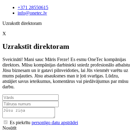
+371 28550615
info@onetec.lv
Uzrakstīt direktoram
X
Uzrakstīt direktoram
Sveicināti! Mani sauc Māris Freze! Es esmu OneTec kompānijas
direktors. Mūsu kompānijas darbinieki sniedz profesionālo atbalstu
Jūsu biznesam un ir gatavi pilnveidoties, lai Jūs vienmēr varētu uz
mums paļauties. Jūsu atsauksmes man ir ļoti svarīgas. Lūdzu,
atstājiet savus ieteikumus, komentārus vai piedāvājumus par mūsu
darbu.
Es piekrītu
personīgo datu apstrādei
Nosūtīt