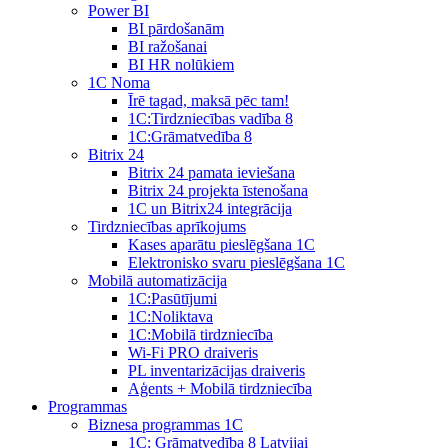
Power BI
BI pārdošanām
BI ražošanai
BI HR nolūkiem
1C Noma
Īrē tagad, maksā pēc tam!
1С:Tirdzniecības vadība 8
1С:Grāmatvedība 8
Bitrix 24
Bitrix 24 pamata ieviešana
Bitrix 24 projekta īstenošana
1C un Bitrix24 integrācija
Tirdzniecības aprīkojums
Kases aparātu pieslēgšana 1C
Elektronisko svaru pieslēgšana 1C
Mobilā automatizācija
1С:Pasūtījumi
1С:Noliktava
1С:Mobilā tirdzniecība
Wi-Fi PRO draiveris
PL inventarizācijas draiveris
Aģents + Mobilā tirdzniecība
Programmas
Biznesa programmas 1C
1C: Grāmatvedība 8 Latvijai