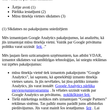
Ārējie avoti (1)
Pārlūka iestatījumi (2)
Mūsu tīmekļa vietnes sīkdatnes (3)
(1) Sīkdatnes no pakalpojumu sniedzējiem
Mēs izmantojam Google Analytics pakalpojumus, lai analizētu, kā
jūs izmantojat mūsu tīmekļa vietni. Vairāk par Google privātuma
politiku varat uzzināt
šeit.
.”
Mēs ļaujam šiem uzticamajiem uzņēmumiem, kas atbilst VDAR,
izmantot sīkdatnes vai tamlīdzīgas tehnoloģijas, lai sniegtu reklāmas
vai izpētes pakalpojumus:
mūsu tīmekļa vietnē tiek izmantots pakalpojums “Google
Analytics”, lai saprastu, kā apmeklētāji izmanto tīmekļa
vietnes saturu. Ja jūs nevēlaties, lai jūsu pārlūks izmanto
Analytics, jūs varat instalēt
Google Analytics pārlūka
pievienojumprogrammu
. Ja vēlaties uzzināt vairāk par
Google Analytics un privātumu,
noklikšķiniet šeit.
Tiešā mārketinga nolūkos mēs izmantojam “Google Partners”
reklāmas sistēmu. Tas palīdz mums parādīt jums atbilstošus
piedāvājumus. Jūs varat mainīt šos iestatījumus
šeit
. Lai