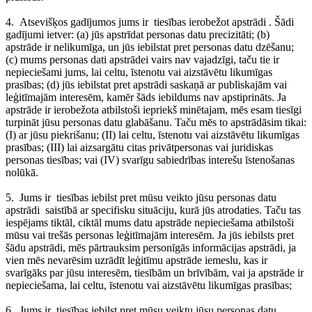
4.
Atsevišķos gadījumos jums ir
tiesības ierobežot apstrādi
. Šādi
gadījumi ietver: (a) jūs apstrīdat personas datu precizitāti; (b)
apstrāde ir nelikumīga, un jūs iebilstat pret personas datu dzēšanu;
(c) mums personas dati apstrādei vairs nav vajadzīgi, taču tie ir
nepieciešami jums, lai celtu, īstenotu vai aizstāvētu likumīgas
prasības; (d) jūs iebilstat pret apstrādi saskaņā ar publiskajām vai
leģitīmajām interesēm, kamēr šāds iebildums nav apstiprināts. Ja
apstrāde ir ierobežota atbilstoši iepriekš minētajam, mēs esam tiesīgi
turpināt jūsu personas datu glabāšanu. Taču mēs to apstrādāsim tikai:
(I) ar jūsu piekrišanu; (II) lai celtu, īstenotu vai aizstāvētu likumīgas
prasības; (III) lai aizsargātu citas privātpersonas vai juridiskas
personas tiesības; vai (IV) svarīgu sabiedrības interešu īstenošanas
nolūkā.
5.
Jums ir
tiesības iebilst pret mūsu veikto jūsu personas datu
apstrādi
saistībā ar specifisku situāciju, kurā jūs atrodaties. Taču tas
iespējams tiktāl, ciktāl mums datu apstrāde nepieciešama atbilstoši
mūsu vai trešās personas leģitīmajām interesēm. Ja jūs iebilsts pret
šādu apstrādi, mēs pārtrauksim personīgās informācijas apstrādi, ja
vien mēs nevarēsim uzrādīt leģitīmu apstrāde iemeslu, kas ir
svarīgāks par jūsu interesēm, tiesībām un brīvībām, vai ja apstrāde ir
nepieciešama, lai celtu, īstenotu vai aizstāvētu likumīgas prasības;
6.
Jums ir
tiesības iebilst pret mūsu veiktu jūsu personas datu