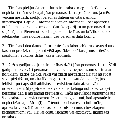
1.
Tiesības piekļūt datiem.
Jums ir tiesības sniegt piekrišanu vai
nepiekrist mūsu veiktajai jūsu personas datu apstrādei, un, ja mēs
veicam apstrādi, piekļūt personas datiem un citai papildu
informācijai. Papildu informācija ietver informāciju par apstrādes
nolūkiem, apstrādāto personas datu kategorijām un personas datu
saņēmējiem. Pieņemot, ka citu personu tiesības un brīvības netiek
ietekmētas, mēs nodrošināsim jūsu personas datu kopiju.
2.
Tiesības labot datus
. Jums ir tiesības labot jebkurus savus datus,
kas ir neprecīzi, un, ņemot vērā apstrādes nolūkus, jums ir tiesības
papildināt jebkurus datus, kas ir nepilnīgi.
3.
Dažos gadījumos jums ir
tiesības dzēst jūsu personas datus
. Šādi
gadījumi ietver: (I) personas dati vairs nav nepieciešami saistībā ar
nolūkiem, kādos tie tika vākti vai citādi apstrādāti; (II) jūs atsaucat
savu piekrišanu, un cita likumīga pamata apstrādei nav; (c) jūs
iebilstat pret apstrādi atbilstoši atsevišķiem datu aizsardzības
noteikumiem; (d) apstrāde tiek veikta mārketinga nolūkos; vai (e)
personas dati ir apstrādāti prettiesiski. Taču atsevišķos gadījumos jūs
šīs tiesības nevarēsiet īstenot. Izņēmuma gadījumi, kad apstrāde ir
nepieciešama, ir šādi: (I) lai īstenotu izteiksmes un informācijas
aprites brīvību; (II) lai nodrošinātu atbilstību mūsu tiesiskajiem
pienākumiem; vai (III) lai celtu, īstenotu vai aizstāvētu likumīgas
prasības.