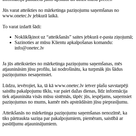
Jūs varat atteikties no mārketinga paziņojumu saņemšanas no
www.onetec.lv jebkurā laikā.
To varat izdarīt šādi:
Noklikšķinot uz “atteikšanās” saites jebkurā e-pasta ziņojumā;
Sazinoties ar mūsu Klientu apkalpošanas komandu:
info@onetec.lv
Ja jūs atteiksieties no mārketinga paziņojumu saņemšanas, mēs
atjaunināsim jūsu profilu, lai nodrošinātu, ka turpmāk jūs šādus
paziņojumus nesaņemsiet.
Lūdzu, ievērojiet, ka, tā kā www.onetec.lv ietver plašu savstarpēji
saistītu pakalpojumu tīklu, var paiet dažas dienas, līdz informācija
tiek atjaunināta visās mūsu sistēmās, tāpēc jūs, iespējams, saņemsiet
paziņojumus no mums, kamēr mēs apstrādāsim jūsu pieprasījumu.
Atteikšanās no mārketinga paziņojumu saņemšanas nenozīmē, ka
tiks pārtraukta saziņa par pakalpojumiem, piemēram, saistībā ar
pasūtījumu atjauninājumiem.