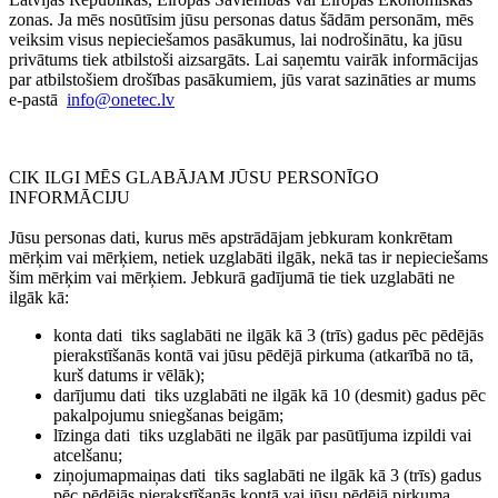
zonas. Ja mēs nosūtīsim jūsu personas datus šādām personām, mēs
veiksim visus nepieciešamos pasākumus, lai nodrošinātu, ka jūsu
privātums tiek atbilstoši aizsargāts. Lai saņemtu vairāk informācijas
par atbilstošiem drošības pasākumiem, jūs varat sazināties ar mums
e-pastā
info@onetec.lv
CIK ILGI MĒS GLABĀJAM JŪSU PERSONĪGO
INFORMĀCIJU
Jūsu personas dati, kurus mēs apstrādājam jebkuram konkrētam
mērķim vai mērķiem, netiek uzglabāti ilgāk, nekā tas ir nepieciešams
šim mērķim vai mērķiem. Jebkurā gadījumā tie tiek uzglabāti ne
ilgāk kā:
konta dati
tiks saglabāti ne ilgāk kā 3 (trīs) gadus pēc pēdējās
pierakstīšanās kontā vai jūsu pēdējā pirkuma (atkarībā no tā,
kurš datums ir vēlāk);
darījumu dati
tiks uzglabāti ne ilgāk kā 10 (desmit) gadus pēc
pakalpojumu sniegšanas beigām;
līzinga dati
tiks uzglabāti ne ilgāk par pasūtījuma izpildi vai
atcelšanu;
ziņojumapmaiņas dati
tiks saglabāti ne ilgāk kā 3 (trīs) gadus
pēc pēdējās pierakstīšanās kontā vai jūsu pēdējā pirkuma