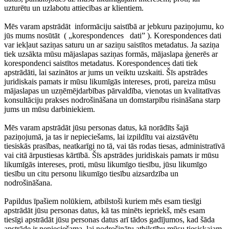
uzturētu un uzlabotu attiecības ar klientiem.
Mēs varam apstrādāt
informāciju saistībā ar jebkuru paziņojumu, ko
jūs mums nosūtāt
(
„korespondences
dati”
). Korespondences dati
var iekļaut saziņas saturu un ar saziņu saistītos metadatus. Ja saziņa
tiek uzsākta mūsu mājaslapas saziņas formās, mājaslapa ģenerēs ar
korespondenci saistītos metadatus. Korespondences dati tiek
apstrādāti, lai sazinātos ar jums un veiktu uzskaiti. Šīs apstrādes
juridiskais pamats ir mūsu likumīgās intereses, proti, pareiza mūsu
mājaslapas un uzņēmējdarbības pārvaldība, vienotas un kvalitatīvas
konsultāciju prakses nodrošināšana un domstarpību risināšana starp
jums un mūsu darbiniekiem.
Mēs varam apstrādāt jūsu personas datus, kā norādīts šajā
paziņojumā, ja tas ir nepieciešams, lai izpildītu vai aizstāvētu
tiesiskās prasības, neatkarīgi no tā, vai tās rodas tiesas, administratīvā
vai citā ārpustiesas kārtībā. Šīs apstrādes juridiskais pamats ir mūsu
likumīgās intereses, proti, mūsu likumīgo tiesību, jūsu likumīgo
tiesību un citu personu likumīgo tiesību aizsardzība un
nodrošināšana.
Papildus īpašiem nolūkiem, atbilstoši kuriem mēs esam tiesīgi
apstrādāt jūsu personas datus, kā tas minēts iepriekš, mēs esam
tiesīgi apstrādāt jūsu personas datus arī tādos gadījumos, kad šāda
apstrāde ir nepieciešama, lai nodrošinātu atbilstību mūsu tiesiskajam