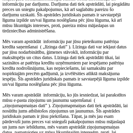
informāciju par darījumu. Darījuma dati tiek apstrādāti, lai piegādātu
preces un sniegtu pakalpojumus, kā arī saglabātu pareizu šo
darījumu uzskaiti. Šīs apstrādes juridiskais pamats ir savstarpējā
līguma izpilde un/vai līguma noslēgšana pēc jūsu lūguma, kā arī
mūsu likumīgās intereses, proti, pareiza mūsu mājaslapas un
tirdzniecības administrēšana.
Mēs varam apstrādāt
informāciju par jūsu pieteikumu patēriņa
kredīta saņemšanai
(
„līzinga dati”
). Līzinga dati var iekļaut datus
par jūsu nodarbinātību, ģimenes stāvokli, informāciju par
maksātspēju un citus datus. Līzinga dati tiek apstrādāti tikai, lai
sazinātos ar patēriņa kredītu uzņēmumiem par iespējamo patēriņa
kredīta nodrošinājumu, kas nepieciešams, lai samaksātu par
nopirktajām precēm gadījumā, ja izvēlēsities atliktā maksājuma
iespēju. Šīs apstrādes juridiskais pamats ir savstarpējā līguma izpilde
un/vai līguma noslēgšana pēc jūsu lūguma.
Mēs varam apstrādāt
informāciju, ko jūs iesniedzat, lai parakstītos
mūsu e-pasta ziņojumu un jaunumu saņemšanai
(
„ziņojumapmaiņas dati”
). Ziņojumapmaiņas dati tiek apstrādāti, lai
nosūtītu jums atbilstošos ziņojumus un jaunumus. Šīs apstrādes
juridiskais pamats ir jūsu piekrišana. Tāpat, ja mēs jau esam
pārdevuši jums preces vai snieguši pakalpojumus mūsu mājaslapā
un jums nav iebildumu, mēs varam apstrādāt ziņojumapmaiņas
datus, pamatojoties uz mūsu likumīgajām interesēm, proti, lai