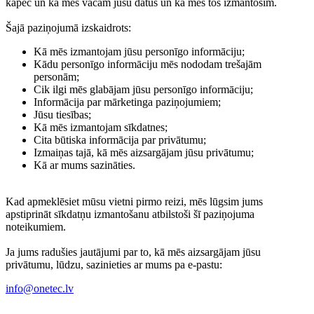
kāpēc un kā mēs vācam jūsu datus un kā mēs tos izmantosim.
Šajā paziņojumā izskaidrots:
Kā mēs izmantojam jūsu personīgo informāciju;
Kādu personīgo informāciju mēs nododam trešajām
personām;
Cik ilgi mēs glabājam jūsu personīgo informāciju;
Informācija par mārketinga paziņojumiem;
Jūsu tiesības;
Kā mēs izmantojam sīkdatnes;
Cita būtiska informācija par privātumu;
Izmaiņas tajā, kā mēs aizsargājam jūsu privātumu;
Kā ar mums sazināties.
Kad apmeklēsiet mūsu vietni pirmo reizi, mēs lūgsim jums
apstiprināt sīkdatņu izmantošanu atbilstoši šī paziņojuma
noteikumiem.
Ja jums radušies jautājumi par to, kā mēs aizsargājam jūsu
privātumu, lūdzu, sazinieties ar mums pa e-pastu:
info@onetec.lv