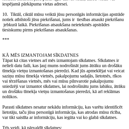
iespējamā pārkāpuma vietas adresei.
10.
Tiktāl, ciktāl mūsu veiktā jūsu personīgās informācijas apstrāde
notiek atbilstoši jūsu piekrišanai, jums ir
tiesības atsaukt piekrišanu
jebkurā laikā. Piekrišanas atsaukšana neietekmēs apstrādes
tiesiskumu pirms piekrišanas atsaukšanas.
***
KĀ MĒS IZMANTOJAM SĪKDATNES
Tāpat kā citas vietnes arī mēs izmantojam sīkdatnes. Sīkdatnes ir
nelieli datu faili, kas ļauj mums nodrošināt jums ātrāku un drošāku
tīmekļa vietņu izmantošanas pieredzi. Kad jūs apmeklējat vai veicat
saziņu mūsu tīmekļa vietnēs, pakalpojumu sadaļās, lietotnēs, rīkos
vai tērzēšanas vietnēs, mēs vai mūsu pilnvarotie pakalpojumu
sniedzēji var izmantot sīkdatnes, lai nodrošinātu jums labāku, ātrāku
un drošāku tīmekļa vietņu izmantošanas pieredzi, kā arī reklāmas
nolūkos.
Parasti sīkdatnes nesatur nekādu informāciju, kas varētu identificēt
lietotāju, taču jūsu personīgā informācija, kas atrodas mūsu rīcība,
var tikt saistīta ar informāciju, kas iegūta vai ko glabā sīkdatnes.
Trīs veidi, kā pārvaldīt sīkdatnes: