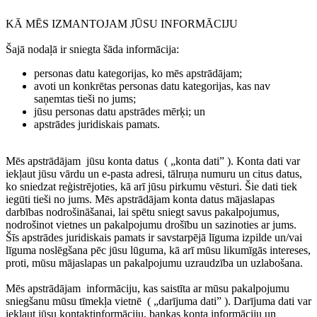
KĀ MĒS IZMANTOJAM JŪSU INFORMĀCIJU
Šajā nodaļā ir sniegta šāda informācija:
personas datu kategorijas, ko mēs apstrādājam;
avoti un konkrētas personas datu kategorijas, kas nav
saņemtas tieši no jums;
jūsu personas datu apstrādes mērķi; un
apstrādes juridiskais pamats.
Mēs apstrādājam
jūsu konta datus
(
„konta dati”
). Konta dati var
iekļaut jūsu vārdu un e-pasta adresi, tālruņa numuru un citus datus,
ko sniedzat reģistrējoties, kā arī jūsu pirkumu vēsturi. Šie dati tiek
iegūti tieši no jums. Mēs apstrādājam konta datus mājaslapas
darbības nodrošināšanai, lai spētu sniegt savus pakalpojumus,
nodrošinot vietnes un pakalpojumu drošību un sazinoties ar jums.
Šīs apstrādes juridiskais pamats ir savstarpējā līguma izpilde un/vai
līguma noslēgšana pēc jūsu lūguma, kā arī mūsu likumīgās intereses,
proti, mūsu mājaslapas un pakalpojumu uzraudzība un uzlabošana.
Mēs apstrādājam
informāciju, kas saistīta ar mūsu pakalpojumu
sniegšanu mūsu tīmekļa vietnē
(
„darījuma dati”
). Darījuma dati var
iekļaut jūsu kontaktinformāciju, bankas konta informāciju un