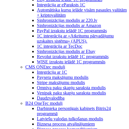
Integrācija ar eParaksts 1C
Automātiska kursu ielāde visām pasaules valūtām
+ kriptovalūtām
Sinhronizācijas modulis ar 220.lv
Sinhronizācijas modulis ar Amazon
PayPal izrakstu ielādē 1C programmās
1C integrācija ar «Atkritumu pārvadājumu
uzskaites sistēma» (APUS).
1C integrācija ar TecDoc
Sinhronizācijas modulis ar Ebay
Revolut izrakstu ielādē 1C programmās
WISE izrakstu ielādē 1C programmās
CMS ONEtec moduļi
Integrācija ar 1C
Paysera maksājumu modulis
Stripe maksājumu modulis
Omniva paku skapju saraksta modulis
Venipak paku skapju saraksta modulis
Daudzvalodība
B24 OneTec moduļi
Darbinieka personīgais kabinets Bitrix24
programmā
Latviešu valodas tulkošanas modulis
Biznesa process atvaļinājumiem