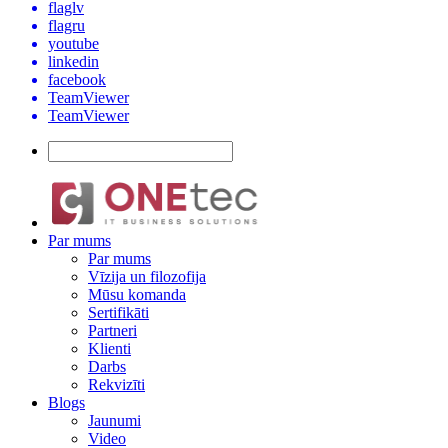
flaglv
flagru
youtube
linkedin
facebook
TeamViewer
TeamViewer
Par mums
Par mums
Vīzija un filozofija
Mūsu komanda
Sertifikāti
Partneri
Klienti
Darbs
Rekvizīti
Blogs
Jaunumi
Video