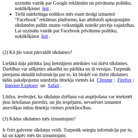
uzzinātu vairāk par Google reklāmām un privātuma politiku,
noklikšķiniet
šeit
.
Tiešā mārketinga nolūkos mēs esam tiesīgi izmantot
“Facebook” reklāmas platformu, kas atbilstoši apkopotajām
sīkdatnēm palīdz mums veiksmīgāk noteikt pircēja vajadzības.
Lai uzzinātu vairāk par Facebook privātuma politiku,
noklikšķinot
šeit
.
(2) Kā jūs varat pārvaldīt sīkdatnes?
Lielākā daļa pārlūku ļauj lietotājiem atteikties vai dzēst sīkdatnes.
Darbības var atšķirties atkarībā no pārlūka un tā versijas. Turpmāk
pieejama aktuālā informācija par to, kā bloķēt vai dzēst sīkdatnes
tādās pakalpojumu sniedzēju tīmekļa vietnēs kā
Chrome
;
Firefox
;
Internet Explorer
un
Safari
.
Lūdzu, ievērojiet, ka sīkdatņu dzēšana vai atspējošana var ietekmēt
jūsu lietošanas pieredzi, un jūs iespējams, nevarēsiet izmantot
atsevišķas mūsu tīmekļa vietnes priekšrocības.
(3) Kādas sīkdatnes mēs izmantojam?
Ir četri galvenie sīkdatņu veidi. Turpmāk sniegta informācija par to,
kā un kāpēc mēs tās izmantojam: