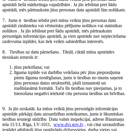
apstrādi tiešā mārketinga vajadzībām
. Ja jūs iebilstat pret šādu
apstrādi, mēs pārtrauksim jūsu personas datu apstrādi šim nolūkam.
7.
Jums ir
tiesības iebilst pret mūsu veiktu jūsu personas datu
apstrādi zinātnieku vai vēsturisku pētījumu nolūkos vai statistikas
nolūkos
. Ja jūs iebilstat pret šādu apstrādi, mēs pārtrauksim
personīgās informācijas apstrādi, ja vien apstrāde nav nepieciešama
uzdevuma izpildei, kas tiek veikts sabiedrības interesēs.
8.
Tiesības uz datu pārnešanu
. Tiktāl, ciktāl mūsu apstrādes
tiesiskais iemesls ir:
jūsu piekrišana; vai
līguma izpilde vai darbību veikšana pēc jūsu pieprasījuma
pirms līguma noslēgšanas, jums ir tiesības no mums saņemt
jūsu personas datus strukturētā, plaši izmantotā un
mašīnlasāmā formātā. Taču šīs tiesības nav pieejamas, ja to
īstenošana negatīvi ietekmē citu personu tiesības un brīvības.
9.
Ja jūs uzskatāt, ka mūsu veiktā jūsu personīgās informācijas
apstrāde pārkāpj datu aizsardzības noteikumus, jums ir likumiskas
tiesības iesniegt sūdzību
Datu valsts inspekcijai, adrese Blaumaņa
iela 11/13, Rīga, LV-1011,
www.dvi.gov.lv
, vai citai uzraudzības
iestādei atbilstoši jūsu pastāvīgās dzīvesvietas, darba vietas vai