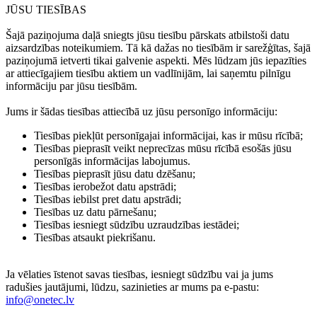
JŪSU TIESĪBAS
Šajā paziņojuma daļā sniegts jūsu tiesību pārskats atbilstoši datu
aizsardzības noteikumiem. Tā kā dažas no tiesībām ir sarežģītas, šajā
paziņojumā ietverti tikai galvenie aspekti. Mēs lūdzam jūs iepazīties
ar attiecīgajiem tiesību aktiem un vadlīnijām, lai saņemtu pilnīgu
informāciju par jūsu tiesībām.
Jums ir šādas tiesības attiecībā uz jūsu personīgo informāciju:
Tiesības piekļūt personīgajai informācijai, kas ir mūsu rīcībā;
Tiesības pieprasīt veikt neprecīzas mūsu rīcībā esošās jūsu
personīgās informācijas labojumus.
Tiesības pieprasīt jūsu datu dzēšanu;
Tiesības ierobežot datu apstrādi;
Tiesības iebilst pret datu apstrādi;
Tiesības uz datu pārnešanu;
Tiesības iesniegt sūdzību uzraudzības iestādei;
Tiesības atsaukt piekrišanu.
Ja vēlaties īstenot savas tiesības, iesniegt sūdzību vai ja jums
radušies jautājumi, lūdzu, sazinieties ar mums pa e-pastu:
info@onetec.lv