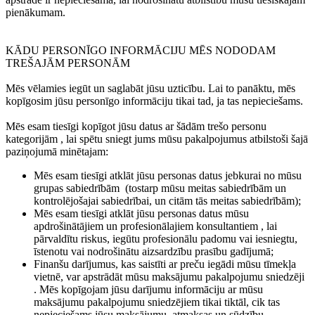
pienākumam.
KĀDU PERSONĪGO INFORMĀCIJU MĒS NODODAM
TREŠAJĀM PERSONĀM
Mēs vēlamies iegūt un saglabāt jūsu uzticību. Lai to panāktu, mēs
kopīgosim jūsu personīgo informāciju tikai tad, ja tas nepieciešams.
Mēs esam tiesīgi kopīgot jūsu datus ar šādām trešo personu
kategorijām
, lai spētu sniegt jums mūsu pakalpojumus atbilstoši šajā
paziņojumā minētajam:
Mēs esam tiesīgi atklāt jūsu personas datus jebkurai no mūsu
grupas sabiedrībām
(tostarp mūsu meitas sabiedrībām un
kontrolējošajai sabiedrībai, un citām tās meitas sabiedrībām);
Mēs esam tiesīgi atklāt jūsu personas datus mūsu
apdrošinātājiem un profesionālajiem konsultantiem
, lai
pārvaldītu riskus, iegūtu profesionālu padomu vai iesniegtu,
īstenotu vai nodrošinātu aizsardzību prasību gadījumā;
Finanšu darījumus, kas saistīti ar preču iegādi mūsu tīmekļa
vietnē, var apstrādāt mūsu maksājumu pakalpojumu sniedzēji
. Mēs kopīgojam jūsu darījumu informāciju ar mūsu
maksājumu pakalpojumu sniedzējiem tikai tiktāl, cik tas
nepieciešams jūsu maksājumu, atmaksas un sūdzību