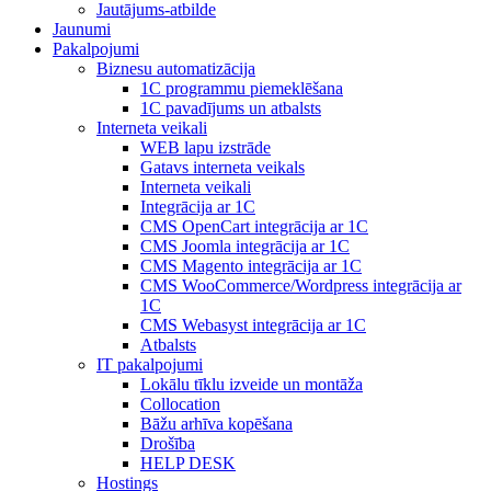
Jautājums-atbilde
Jaunumi
Pakalpojumi
Biznesu automatizācija
1С programmu piemeklēšana
1С pavadījums un atbalsts
Interneta veikali
WEB lapu izstrāde
Gatavs interneta veikals
Interneta veikali
Integrācija ar 1C
CMS OpenCart integrācija ar 1C
CMS Joomla integrācija ar 1C
CMS Magento integrācija ar 1C
CMS WooCommerce/Wordpress integrācija ar
1C
CMS Webasyst integrācija ar 1C
Atbalsts
IT pakalpojumi
Lokālu tīklu izveide un montāža
Collocation
Bāžu arhīva kopēšana
Drošība
HELP DESK
Hostings