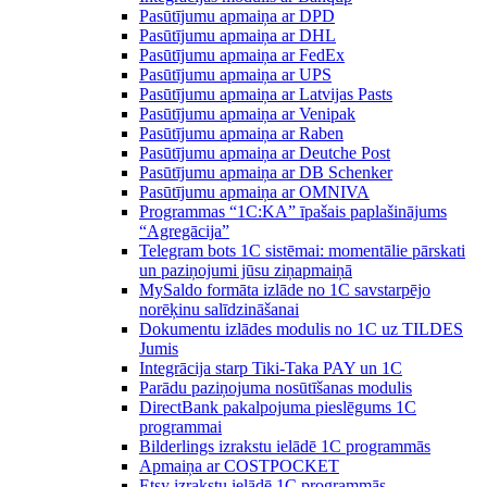
Pasūtījumu apmaiņa ar DPD
Pasūtījumu apmaiņa ar DHL
Pasūtījumu apmaiņa ar FedEx
Pasūtījumu apmaiņa ar UPS
Pasūtījumu apmaiņa ar Latvijas Pasts
Pasūtījumu apmaiņa ar Venipak
Pasūtījumu apmaiņa ar Raben
Pasūtījumu apmaiņa ar Deutche Post
Pasūtījumu apmaiņa ar DB Schenker
Pasūtījumu apmaiņa ar OMNIVA
Programmas “1C:KA” īpašais paplašinājums
“Agregācija”
Telegram bots 1C sistēmai: momentālie pārskati
un paziņojumi jūsu ziņapmaiņā
MySaldo formāta izlāde no 1C savstarpējo
norēķinu salīdzināšanai
Dokumentu izlādes modulis no 1C uz TILDES
Jumis
Integrācija starp Tiki-Taka PAY un 1C
Parādu paziņojuma nosūtīšanas modulis
DirectBank pakalpojuma pieslēgums 1C
programmai
Bilderlings izrakstu ielādē 1C programmās
Apmaiņa ar COSTPOCKET
Etsy izrakstu ielādē 1C programmās