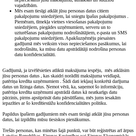
vajadzībām.
Mēs esam tiesīgi atklāt jūsu personas datus citiem
pakalpojumu sniedzējiem, lai sniegtu īpašus pakalpojumus
.
Piemēram, tīmekļa vietnes viesošanas pakalpojumu
sniedzējiem, piegādes uzņēmumiem, serveru un to
uzturēšanas pakalpojumu nodrošinātājiem, e-pasta un SMS
pakalpojumu sniedzējiem. Apakšuzņēmēju piesaistes
gadījumā mēs veiksim visus nepieciešamos pasākumus, lai
nodrošinātu, ka mūsu datu apstrādātāji nodrošina personas
datu konfidencialitāti.
Gadījumā, ja izvēlēsieties atliktā maksājuma iespēju,
mēs atklāsim
jūsu personas datus
, kas skaidri norādīti maksājuma veidlapā,
patēriņa kredīta uzņēmumiem
. Šādi dati iekļauj konkrētā darījuma
datus un līzinga datus. Ņemot vērā, ka, saņemot šo informāciju,
patēriņa kredīta uzņēmumi apstrādā datus kā neatkarīgs datu
pārzinis, pirms apstiprināt datu pārsūtīšanu, mēs jums iesakām
iepazīties ar šo kredītiestāžu konfidencialitātes politiku.
Papildus īpašiem gadījumiem mēs esam tiesīgi atklāt jūsu personas
datus, lai izpildītu mūsu tiesiskos pienākumus.
Trešās personas, kas minētas šajā punktā, var būt reģistrētas arī ārpus
Latvijas Republikas, Eiropas Savienības vai Eiropas Ekonomiskās