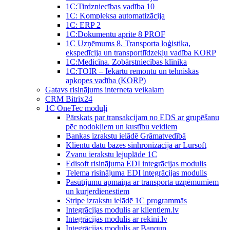
1C:Tirdzniecības vadība 10
1С: Kompleksa automatizācija
1C: ERP 2
1С:Dokumentu aprite 8 PROF
1C Uzņēmums 8. Transporta loģistika,
ekspedīcija un transportlīdzekļu vadība KORP
1C:Medicīna. Zobārstniecības klīnika
1C:TOIR – Iekārtu remontu un tehniskās
apkopes vadība (KORP)
Gatavs risinājums interneta veikalam
CRM Bitrix24
1С OneTec moduļi
Pārskats par transakcijam no EDS ar grupēšanu
pēc nodokļiem un kustību veidiem
Bankas izrakstu ielādē Grāmatvedībā
Klientu datu bāzes sinhronizācija ar Lursoft
Zvanu ierakstu lejuplāde 1C
Edisoft risinājuma EDI integrācijas modulis
Telema risinājuma EDI integrācijas modulis
Pasūtījumu apmaiņa ar transporta uzņēmumiem
un kurjerdienestiem
Stripe izrakstu ielādē 1C programmās
Integrācijas modulis ar klientiem.lv
Integrācijas modulis ar rekini.lv
Integrācijas modulis ar Banqup