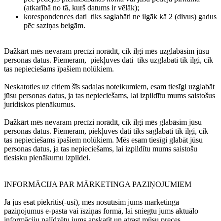
(atkarībā no tā, kurš datums ir vēlāk);
korespondences dati
tiks saglabāti ne ilgāk kā 2 (divus) gadus
pēc saziņas beigām.
Dažkārt mēs nevaram precīzi norādīt, cik ilgi mēs uzglabāsim jūsu
personas datus. Piemēram,
piekļuves dati
tiks uzglabāti tik ilgi, cik
tas nepieciešams īpašiem nolūkiem.
Neskatoties uz citiem šīs sadaļas noteikumiem, esam tiesīgi uzglabāt
jūsu personas datus, ja tas nepieciešams, lai izpildītu mums saistošus
juridiskos pienākumus.
Dažkārt mēs nevaram precīzi norādīt, cik ilgi mēs glabāsim jūsu
personas datus. Piemēram, piekļuves dati tiks saglabāti tik ilgi, cik
tas nepieciešams īpašiem nolūkiem. Mēs esam tiesīgi glabāt jūsu
personas datus, ja tas nepieciešams, lai izpildītu mums saistošu
tiesisku pienākumu izpildei.
INFORMĀCIJA PAR MĀRKETINGA PAZIŅOJUMIEM
Ja jūs esat piekritis(-usi), mēs nosūtīsim jums mārketinga
paziņojumus e-pasta vai īsziņas formā, lai sniegtu jums aktuālo
informāciju palīdzētu jums apskatīt un atrast mūsu preces.