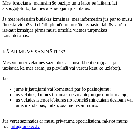
Mēs, iespējams, mainīsim šo paziņojumu laiku pa laikam, lai
atspoguļotu to, kā mēs apstrādājam jūsu datus.
Ja mēs ieviesīsim būtiskas izmaiņas, mēs informēsim jūs par to mūsu
tīmekļa vietnē vai citādi, piemēram, nosūtot e-pastu, lai jūs varētu
izskatīt izmaiņas pirms mūsu tīmekļa vietnes turpmākas
izmantošanas.
KĀ AR MUMS SAZINĀTIES?
Mēs vienmēr vēlamies sazināties ar mūsu klientiem (īpaši, ja
uzskatāt, ka mēs esam jūs pievīluši vai varētu kaut ko uzlabot).
Ja:
jums ir jautājumi vai komentāri par šo paziņojumu;
jūs vēlaties, lai mēs turpmāk neizmantojam jūsu informāciju;
jūs vēlaties īstenot jebkuras no iepriekš minētajām tiesībām vai
jums ir sūdzības, lūdzu, sazinieties ar mums.
Jūs varat sazināties ar mūsu privātuma speciālistiem, rakstot mums
uz:
info@onetec.lv