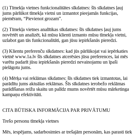
(1) Tīmekļa vietnes funkcionalitātes sīkdatnes: šīs sīkdatnes ļauj
jums pārlūkot tīmekļa vietni un izmantot pieejamās funkcijas,
piemēram, “Pievienot grozam”.
(2) Tīmekļa vietnes analītikas sīkdatnes: šīs sīkdatnes ļauj jums
novērtēt un analizēt, kā mūsu klienti izmanto mūsu tīmekļa vietni,
uzlabot gan tās funkcionalitāti, gan jūsu iepirkšanās pieredzi.
(3) Klientu preferenču sīkdatnes: kad jūs pārlūkojat vai iepērkaties
vietnē www.1a.lv šīs sīkdatnes atcerēsies jūsu preferences, lai mēs
varētu padarīt jūsu iepirkšanās pieredzi nevainojamu un īpaši
pielāgotu jums.
(4) Mērķa vai reklāmas sīkdatnes: šīs sīkdatnes tiek izmantotas, lai
parādītu jums aktuālas reklāmas. Šīs sīkdatnes ierobežo reklāmas
parādīšanas reižu skaitu un palīdz mums novērtēt mūsu mārketinga
kampaņu efektivitāti.
CITA BŪTISKA INFORMĀCIJA PAR PRIVĀTUMU
Trešo personu tīmekļa vietnes
Mēs, iespējams, sadarbosimies ar trešajām personām, kas parasti tiek