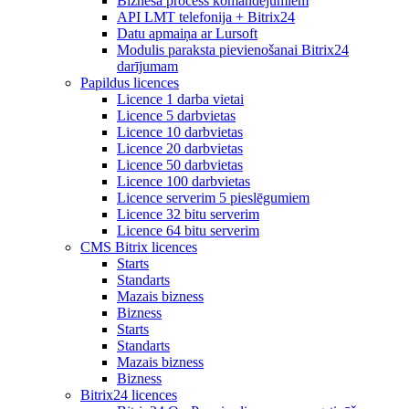
Biznesa process komandējumiem
API LMT telefonija + Bitrix24
Datu apmaiņa ar Lursoft
Modulis paraksta pievienošanai Bitrix24
darījumam
Papildus licences
Licence 1 darba vietai
Licence 5 darbvietas
Licence 10 darbvietas
Licence 20 darbvietas
Licence 50 darbvietas
Licence 100 darbvietas
Licence serverim 5 pieslēgumiem
Licence 32 bitu serverim
Licence 64 bitu serverim
CMS Bitrix licences
Starts
Standarts
Mazais bizness
Bizness
Starts
Standarts
Mazais bizness
Bizness
Bitrix24 licences