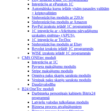
Integrācija ar eParaksts 1C
Automātiska kursu ielāde visām pasaules valūtām
+ kriptovalūtām
Sinhronizācijas modulis ar 220.lv
Sinhronizācijas modulis ar Amazon
PayPal izrakstu ielādē 1C programmās
1C integrācija ar «Atkritumu pārvadājumu
uzskaites sistēma» (APUS).
1C integrācija ar TecDoc
Sinhronizācijas modulis ar Ebay
Revolut izrakstu ielādē 1C programmās
WISE izrakstu ielādē 1C programmās
CMS ONEtec moduļi
Integrācija ar 1C
Paysera maksājumu modulis
Stripe maksājumu modulis
Omniva paku skapju saraksta modulis
Venipak paku skapju saraksta modulis
Daudzvalodība
B24 OneTec moduļi
Darbinieka personīgais kabinets Bitrix24
programmā
Latviešu valodas tulkošanas modulis
Biznesa process atvaļinājumiem