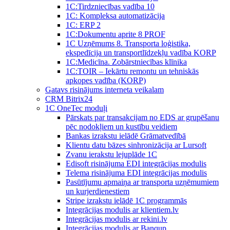
1C:Tirdzniecības vadība 10
1С: Kompleksa automatizācija
1C: ERP 2
1С:Dokumentu aprite 8 PROF
1C Uzņēmums 8. Transporta loģistika,
ekspedīcija un transportlīdzekļu vadība KORP
1C:Medicīna. Zobārstniecības klīnika
1C:TOIR – Iekārtu remontu un tehniskās
apkopes vadība (KORP)
Gatavs risinājums interneta veikalam
CRM Bitrix24
1С OneTec moduļi
Pārskats par transakcijam no EDS ar grupēšanu
pēc nodokļiem un kustību veidiem
Bankas izrakstu ielādē Grāmatvedībā
Klientu datu bāzes sinhronizācija ar Lursoft
Zvanu ierakstu lejuplāde 1C
Edisoft risinājuma EDI integrācijas modulis
Telema risinājuma EDI integrācijas modulis
Pasūtījumu apmaiņa ar transporta uzņēmumiem
un kurjerdienestiem
Stripe izrakstu ielādē 1C programmās
Integrācijas modulis ar klientiem.lv
Integrācijas modulis ar rekini.lv
Integrācijas modulis ar Banqup