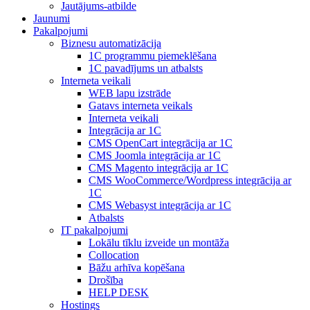
Jautājums-atbilde
Jaunumi
Pakalpojumi
Biznesu automatizācija
1С programmu piemeklēšana
1С pavadījums un atbalsts
Interneta veikali
WEB lapu izstrāde
Gatavs interneta veikals
Interneta veikali
Integrācija ar 1C
CMS OpenCart integrācija ar 1C
CMS Joomla integrācija ar 1C
CMS Magento integrācija ar 1C
CMS WooCommerce/Wordpress integrācija ar
1C
CMS Webasyst integrācija ar 1C
Atbalsts
IT pakalpojumi
Lokālu tīklu izveide un montāža
Collocation
Bāžu arhīva kopēšana
Drošība
HELP DESK
Hostings