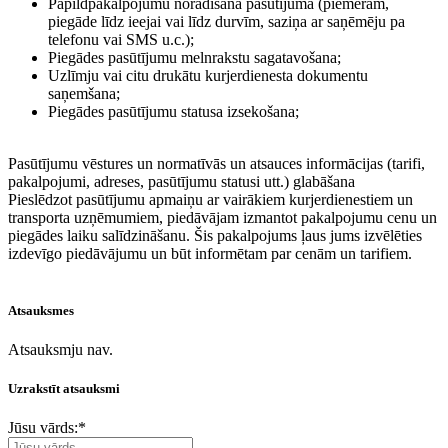
Papildpakalpojumu norādīšana pasūtījumā (piemēram,
piegāde līdz ieejai vai līdz durvīm, saziņa ar saņēmēju pa
telefonu vai SMS u.c.);
Piegādes pasūtījumu melnrakstu sagatavošana;
Uzlīmju vai citu drukātu kurjerdienesta dokumentu
saņemšana;
Piegādes pasūtījumu statusa izsekošana;
Pasūtījumu vēstures un normatīvās un atsauces informācijas (tarifi,
pakalpojumi, adreses, pasūtījumu statusi utt.) glabāšana
Pieslēdzot pasūtījumu apmaiņu ar vairākiem kurjerdienestiem un
transporta uzņēmumiem, piedāvājam izmantot pakalpojumu cenu un
piegādes laiku salīdzināšanu. Šis pakalpojums ļaus jums izvēlēties
izdevīgo piedāvājumu un būt informētam par cenām un tarifiem.
Atsauksmes
Atsauksmju nav.
Uzrakstīt atsauksmi
Jūsu vārds:
*