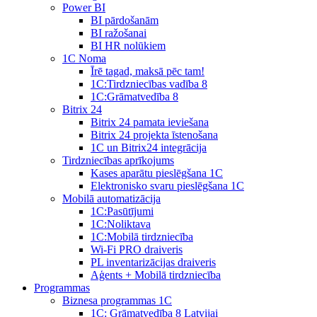
Power BI
BI pārdošanām
BI ražošanai
BI HR nolūkiem
1C Noma
Īrē tagad, maksā pēc tam!
1С:Tirdzniecības vadība 8
1С:Grāmatvedība 8
Bitrix 24
Bitrix 24 pamata ieviešana
Bitrix 24 projekta īstenošana
1C un Bitrix24 integrācija
Tirdzniecības aprīkojums
Kases aparātu pieslēgšana 1C
Elektronisko svaru pieslēgšana 1C
Mobilā automatizācija
1С:Pasūtījumi
1С:Noliktava
1С:Mobilā tirdzniecība
Wi-Fi PRO draiveris
PL inventarizācijas draiveris
Aģents + Mobilā tirdzniecība
Programmas
Biznesa programmas 1C
1C: Grāmatvedība 8 Latvijai