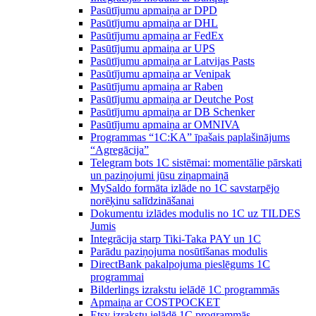
Pasūtījumu apmaiņa ar DPD
Pasūtījumu apmaiņa ar DHL
Pasūtījumu apmaiņa ar FedEx
Pasūtījumu apmaiņa ar UPS
Pasūtījumu apmaiņa ar Latvijas Pasts
Pasūtījumu apmaiņa ar Venipak
Pasūtījumu apmaiņa ar Raben
Pasūtījumu apmaiņa ar Deutche Post
Pasūtījumu apmaiņa ar DB Schenker
Pasūtījumu apmaiņa ar OMNIVA
Programmas “1C:KA” īpašais paplašinājums
“Agregācija”
Telegram bots 1C sistēmai: momentālie pārskati
un paziņojumi jūsu ziņapmaiņā
MySaldo formāta izlāde no 1C savstarpējo
norēķinu salīdzināšanai
Dokumentu izlādes modulis no 1C uz TILDES
Jumis
Integrācija starp Tiki-Taka PAY un 1C
Parādu paziņojuma nosūtīšanas modulis
DirectBank pakalpojuma pieslēgums 1C
programmai
Bilderlings izrakstu ielādē 1C programmās
Apmaiņa ar COSTPOCKET
Etsy izrakstu ielādē 1C programmās