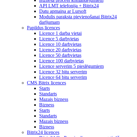
Biznesa process komandējumiem
API LMT telefonija + Bitrix24
Datu apmaiņa ar Lursoft
Modulis paraksta pievienošanai Bitrix24
darījumam
Papildus licences
Licence 1 darba vietai
Licence 5 darbvietas
Licence 10 darbvietas
Licence 20 darbvietas
Licence 50 darbvietas
Licence 100 darbvietas
Licence serverim 5 pieslēgumiem
Licence 32 bitu serverim
Licence 64 bitu serverim
CMS Bitrix licences
Starts
Standarts
Mazais bizness
Bizness
Starts
Standarts
Mazais bizness
Bizness
Bitrix24 licences