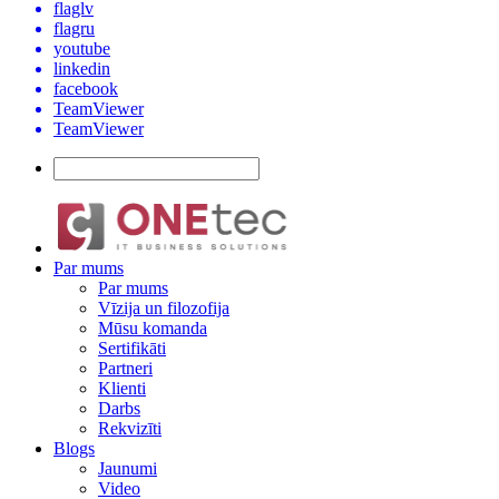
flaglv
flagru
youtube
linkedin
facebook
TeamViewer
TeamViewer
Par mums
Par mums
Vīzija un filozofija
Mūsu komanda
Sertifikāti
Partneri
Klienti
Darbs
Rekvizīti
Blogs
Jaunumi
Video