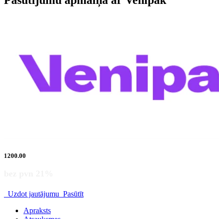
Pasūtījumu apmaiņa ar Venipak
1200.00
bez pvn 21%
Uzdot jautājumu
Pasūtīt
Apraksts