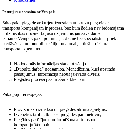
Atsauksmes
Pasūtījumu apmaiņa ar Venipak
Sīko paku piegāde ar kurjerdienestiem un kravu piegāde ar
transporta kompānijām ir process, bez kura šodien nav iedomājama
tirdzniecības nozare. Ja jūsu uzņēmums jau savā darbā
izmanto Venipak pakalpojumus, tad OneTec speciālisti ar prieku
piedāvās jaunu moduli pasūtījumu apmaiņai tieši no 1C uz
transporta uzņēmumu.
Nododamās informācijas standartizācija.
„Dubultā darba” neesamība. Menedžerim, kurš apstrādā
pasūtījumus, informācija nebūs jāievada divreiz.
Piegādes procesa paātrināšana klientam.
Pakalpojuma iespējas:
Provizorisko izmaksu un piegādes ātruma aprēķins;
Izvēlieties tarifu atbilstoši piegādes parametriem;
Piegādes pasūtījuma noformēšana ar transporta
kompāniju Venipak;