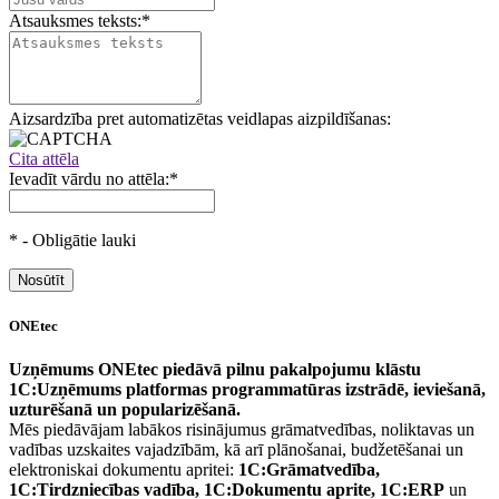
Atsauksmes teksts:
*
Aizsardzība pret automatizētas veidlapas aizpildīšanas:
Cita attēla
Ievadīt vārdu no attēla:
*
*
- Obligātie lauki
ONEtec
Uzņēmums ONEtec piedāvā pilnu pakalpojumu klāstu
1C:Uzņēmums platformas programmatūras izstrādē, ieviešanā,
uzturēšanā un popularizēšanā.
Mēs piedāvājam labākos risinājumus grāmatvedības, noliktavas un
vadības uzskaites vajadzībām, kā arī plānošanai, budžetēšanai un
elektroniskai dokumentu apritei:
1C:Grāmatvedība,
1C:Tirdzniecības vadība, 1C:Dokumentu aprite, 1C:ERP
un