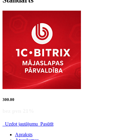
Standarts
300.00
bez pvn 21%
Uzdot jautājumu
Pasūtīt
Apraksts