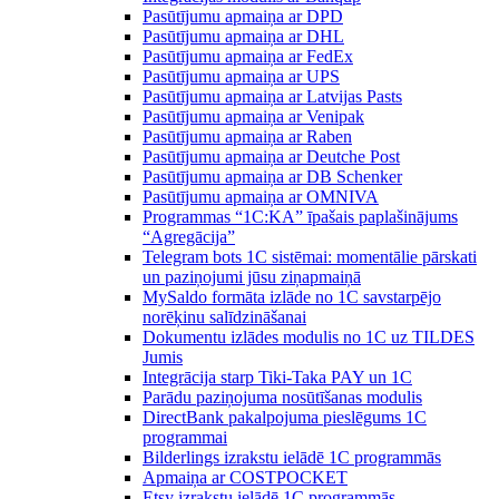
Pasūtījumu apmaiņa ar DPD
Pasūtījumu apmaiņa ar DHL
Pasūtījumu apmaiņa ar FedEx
Pasūtījumu apmaiņa ar UPS
Pasūtījumu apmaiņa ar Latvijas Pasts
Pasūtījumu apmaiņa ar Venipak
Pasūtījumu apmaiņa ar Raben
Pasūtījumu apmaiņa ar Deutche Post
Pasūtījumu apmaiņa ar DB Schenker
Pasūtījumu apmaiņa ar OMNIVA
Programmas “1C:KA” īpašais paplašinājums
“Agregācija”
Telegram bots 1C sistēmai: momentālie pārskati
un paziņojumi jūsu ziņapmaiņā
MySaldo formāta izlāde no 1C savstarpējo
norēķinu salīdzināšanai
Dokumentu izlādes modulis no 1C uz TILDES
Jumis
Integrācija starp Tiki-Taka PAY un 1C
Parādu paziņojuma nosūtīšanas modulis
DirectBank pakalpojuma pieslēgums 1C
programmai
Bilderlings izrakstu ielādē 1C programmās
Apmaiņa ar COSTPOCKET
Etsy izrakstu ielādē 1C programmās