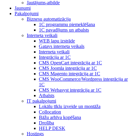
Jautājums-atbilde
Jaunumi
Pakalpojumi
Biznesu automatizācija
1С programmu piemeklēšana
1С pavadījums un atbalsts
Interneta veikali
WEB lapu izstrāde
Gatavs interneta veikals
Interneta veikali
Integrācija ar 1C
CMS OpenCart integrācija ar 1C
CMS Joomla integrācija ar 1C
CMS Magento integrācija ar 1C
CMS WooCommerce/Wordpress integrācija ar
1C
CMS Webasyst integrācija ar 1C
Atbalsts
IT pakalpojumi
Lokālu tīklu izveide un montāža
Collocation
Bāžu arhīva kopēšana
Drošība
HELP DESK
Hostings