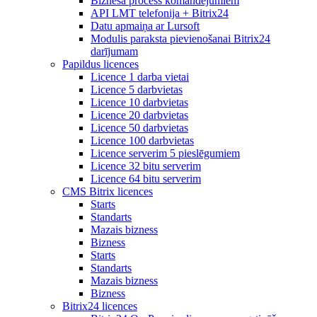
Biznesa process komandējumiem
API LMT telefonija + Bitrix24
Datu apmaiņa ar Lursoft
Modulis paraksta pievienošanai Bitrix24
darījumam
Papildus licences
Licence 1 darba vietai
Licence 5 darbvietas
Licence 10 darbvietas
Licence 20 darbvietas
Licence 50 darbvietas
Licence 100 darbvietas
Licence serverim 5 pieslēgumiem
Licence 32 bitu serverim
Licence 64 bitu serverim
CMS Bitrix licences
Starts
Standarts
Mazais bizness
Bizness
Starts
Standarts
Mazais bizness
Bizness
Bitrix24 licences