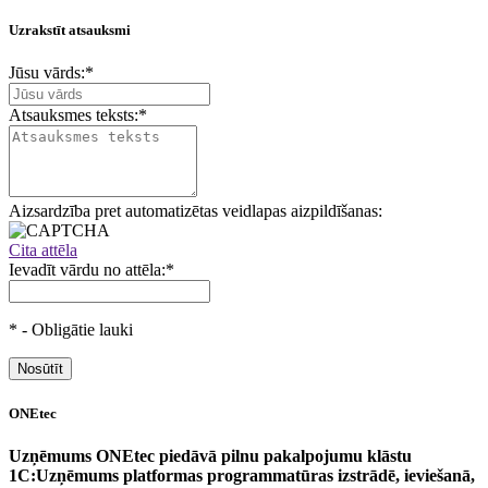
Uzrakstīt atsauksmi
Jūsu vārds:
*
Atsauksmes teksts:
*
Aizsardzība pret automatizētas veidlapas aizpildīšanas:
Cita attēla
Ievadīt vārdu no attēla:
*
*
- Obligātie lauki
ONEtec
Uzņēmums ONEtec piedāvā pilnu pakalpojumu klāstu
1C:Uzņēmums platformas programmatūras izstrādē, ieviešanā,