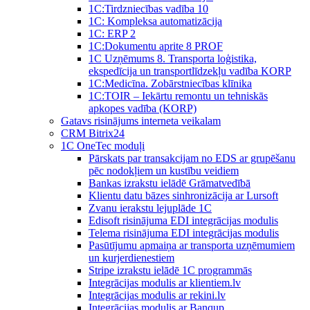
1C:Tirdzniecības vadība 10
1С: Kompleksa automatizācija
1C: ERP 2
1С:Dokumentu aprite 8 PROF
1C Uzņēmums 8. Transporta loģistika,
ekspedīcija un transportlīdzekļu vadība KORP
1C:Medicīna. Zobārstniecības klīnika
1C:TOIR – Iekārtu remontu un tehniskās
apkopes vadība (KORP)
Gatavs risinājums interneta veikalam
CRM Bitrix24
1С OneTec moduļi
Pārskats par transakcijam no EDS ar grupēšanu
pēc nodokļiem un kustību veidiem
Bankas izrakstu ielādē Grāmatvedībā
Klientu datu bāzes sinhronizācija ar Lursoft
Zvanu ierakstu lejuplāde 1C
Edisoft risinājuma EDI integrācijas modulis
Telema risinājuma EDI integrācijas modulis
Pasūtījumu apmaiņa ar transporta uzņēmumiem
un kurjerdienestiem
Stripe izrakstu ielādē 1C programmās
Integrācijas modulis ar klientiem.lv
Integrācijas modulis ar rekini.lv
Integrācijas modulis ar Banqup