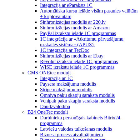
Integrācija ar eParaksts 1C
Automātiska kursu ielāde visām pasaules valūtām
+ kriptovalūtām
Sinhronizācijas modulis ar 220.lv
Sinhronizācijas modulis ar Amazon
PayPal izrakstu ielādē 1C programmās
1C integrācija ar «Atkritumu pārvadājumu
uzskaites sistēma» (APUS).
1C integrācija ar TecDoc
Sinhronizācijas modulis ar Ebay
Revolut izrakstu ielādē 1C programmās
WISE izrakstu ielādē 1C programmās
CMS ONEtec moduļi
Integrācija ar 1C
Paysera maksājumu modulis
Stripe maksājumu modulis
Omniva paku skapju saraksta modulis
Venipak paku skapju saraksta modulis
Daudzvalodība
B24 OneTec moduļi
Darbinieka personīgais kabinets Bitrix24
programmā
Latviešu valodas tulkošanas modulis
Biznesa process atvaļinājumiem