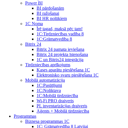
Power BI
BI pārdošanām
BI ražošanai
BI HR nolūkiem
1C Noma
Īrē tagad, maksā pēc tam!
1С:Tirdzniecības vadība 8
1С:Grāmatvedība 8
Bitrix 24
Bitrix 24 pamata ieviešana
Bitrix 24 projekta īstenošana
1C un Bitrix24 integrācija
Tirdzniecības aprīkojums
Kases aparātu pieslēgšana 1C
Elektronisko svaru pieslēgšana 1C
Mobilā automatizācija
1С:Pasūtījumi
1С:Noliktava
1С:Mobilā tirdzniecība
Wi-Fi PRO draiveris
PL inventarizācijas draiveris
Aģents + Mobilā tirdzniecība
Programmas
Biznesa programmas 1C
1C: Grāmatvedība 8 Latvijai