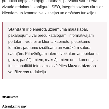
produkta kopijā ar kopīgu datubāzi, pārvaldīt saturu ērtā
vizuālā redaktorā, konfigurēt SEO, integrēt saziņas rīkus ar
klientiem un izmantot veiktspējas un drošības funkcijas.
Standard
ir piemērota uzņēmuma mājaslapai,
pakalpojumu vai preču katalogam, informatīvajam
portālam, vietnei ar klienta kabinetu, pieteikumu
formām, jaunumu izsūtīšanu un vairākām satura
sadaļām. Pilnvērtīgam internetveikalam ar iepirkumu
grozu, pasūtījumiem, maksājumiem un e-komercijas
funkcionalitāti ieteicams izvēlēties
Mazais bizness
vai
Bizness
redakciju.
Atsauksmes
Atsauksmju nav.