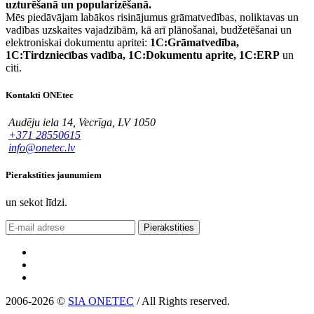
uzturēšanā un popularizēšanā.
Mēs piedāvājam labākos risinājumus grāmatvedības, noliktavas un
vadības uzskaites vajadzībām, kā arī plānošanai, budžetēšanai un
elektroniskai dokumentu apritei:
1C:Grāmatvedība,
1C:Tirdzniecības vadība, 1C:Dokumentu aprite, 1C:ERP
un
citi.
Kontakti ONEtec
Audēju iela 14, Vecrīga, LV 1050
+371 28550615
info@onetec.lv
Pierakstīties jaunumiem
un sekot līdzi.
Pierakstities
2006-2026 ©
SIA ONETEC
/ All Rights reserved.