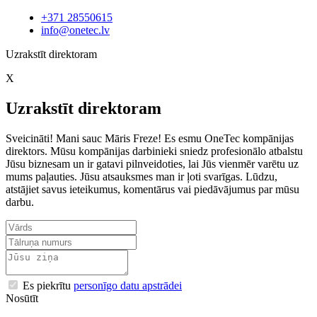
+371 28550615
info@onetec.lv
Uzrakstīt direktoram
X
Uzrakstīt direktoram
Sveicināti! Mani sauc Māris Freze! Es esmu OneTec kompānijas
direktors. Mūsu kompānijas darbinieki sniedz profesionālo atbalstu
Jūsu biznesam un ir gatavi pilnveidoties, lai Jūs vienmēr varētu uz
mums paļauties. Jūsu atsauksmes man ir ļoti svarīgas. Lūdzu,
atstājiet savus ieteikumus, komentārus vai piedāvājumus par mūsu
darbu.
Es piekrītu
personīgo datu apstrādei
Nosūtīt