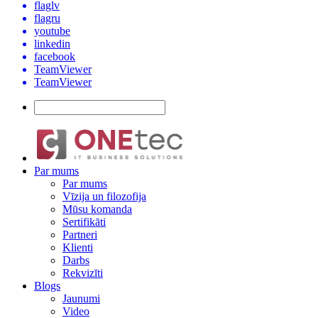
flaglv
flagru
youtube
linkedin
facebook
TeamViewer
TeamViewer
Par mums
Par mums
Vīzija un filozofija
Mūsu komanda
Sertifikāti
Partneri
Klienti
Darbs
Rekvizīti
Blogs
Jaunumi
Video