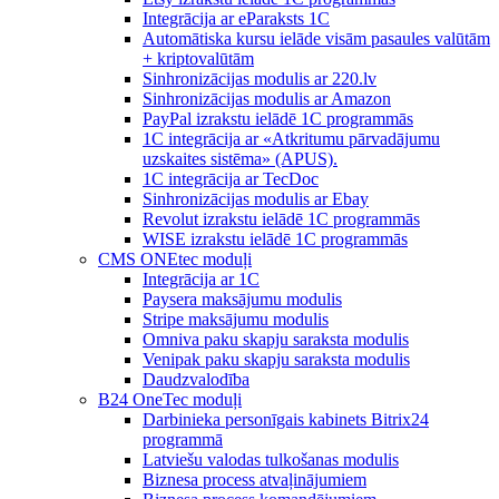
Integrācija ar eParaksts 1C
Automātiska kursu ielāde visām pasaules valūtām
+ kriptovalūtām
Sinhronizācijas modulis ar 220.lv
Sinhronizācijas modulis ar Amazon
PayPal izrakstu ielādē 1C programmās
1C integrācija ar «Atkritumu pārvadājumu
uzskaites sistēma» (APUS).
1C integrācija ar TecDoc
Sinhronizācijas modulis ar Ebay
Revolut izrakstu ielādē 1C programmās
WISE izrakstu ielādē 1C programmās
CMS ONEtec moduļi
Integrācija ar 1C
Paysera maksājumu modulis
Stripe maksājumu modulis
Omniva paku skapju saraksta modulis
Venipak paku skapju saraksta modulis
Daudzvalodība
B24 OneTec moduļi
Darbinieka personīgais kabinets Bitrix24
programmā
Latviešu valodas tulkošanas modulis
Biznesa process atvaļinājumiem