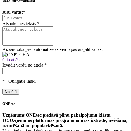
Uzrakstīt atsauksmi
Jūsu vārds:
*
Atsauksmes teksts:
*
Aizsardzība pret automatizētas veidlapas aizpildīšanas:
Cita attēla
Ievadīt vārdu no attēla:
*
*
- Obligātie lauki
ONEtec
Uzņēmums ONEtec piedāvā pilnu pakalpojumu klāstu
1C:Uzņēmums platformas programmatūras izstrādē, ieviešanā,
uzturēšanā un popularizēšanā.
Mēs piedāvājam labākos risinājumus grāmatvedības, noliktavas un