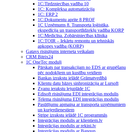
1C:Tirdzniecības vadība 10
1С: Kompleksa automatizācija
1C: ERP 2
1С:Dokumentu aprite 8 PROF
1C Uzņēmums 8. Transporta loģistika,
ekspedīcija un transportlīdzekļu vadība KORP
1C:Medicīna. Zobārstniecības klīnika
1C:TOIR – Iekārtu remontu un tehniskās
apkopes vadība (KORP)
Gatavs risinājums interneta veikalam
CRM Bitrix24
1С OneTec moduļi
Pārskats par transakcijam no EDS ar grupēšanu
pēc nodokļiem un kustību veidiem
Bankas izrakstu ielādē Grāmatvedībā
Klientu datu bāzes sinhronizācija ar Lursoft
Zvanu ierakstu lejuplāde 1C
Edisoft risinājuma EDI integrācijas modulis
Telema risinājuma EDI integrācijas modulis
Pasūtījumu apmaiņa ar transporta uzņēmumiem
un kurjerdienestiem
Stripe izrakstu ielādē 1C programmās
Integrācijas modulis ar klientiem.lv
Integrācijas modulis ar rekini.lv
Integrācijas modulis ar Banqup