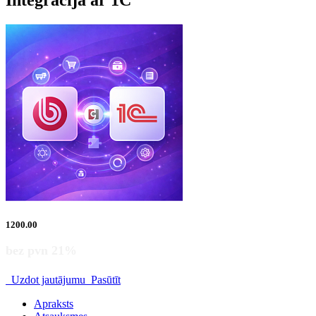
Integrācija ar 1C
1200.00
bez pvn 21%
Uzdot jautājumu
Pasūtīt
Apraksts