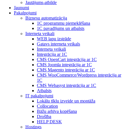
Jautājums-atbilde
Jaunumi
Pakalpojumi
Biznesu automatizācija
1С programmu piemeklēšana
1С pavadījums un atbalsts
Interneta veikali
WEB lapu izstrāde
Gatavs interneta veikals
Interneta veikali
Integrācija ar 1C
CMS OpenCart integrācija ar 1C
CMS Joomla integrācija ar 1C
CMS Magento integrācija ar 1C
CMS WooCommerce/Wordpress integrācija ar
1C
CMS Webasyst integrācija ar 1C
Atbalsts
IT pakalpojumi
Lokālu tīklu izveide un montāža
Collocation
Bāžu arhīva kopēšana
Drošība
HELP DESK
Hostings