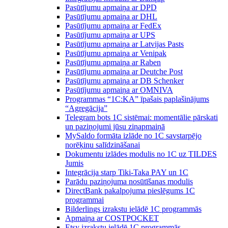
Pasūtījumu apmaiņa ar DPD
Pasūtījumu apmaiņa ar DHL
Pasūtījumu apmaiņa ar FedEx
Pasūtījumu apmaiņa ar UPS
Pasūtījumu apmaiņa ar Latvijas Pasts
Pasūtījumu apmaiņa ar Venipak
Pasūtījumu apmaiņa ar Raben
Pasūtījumu apmaiņa ar Deutche Post
Pasūtījumu apmaiņa ar DB Schenker
Pasūtījumu apmaiņa ar OMNIVA
Programmas “1C:KA” īpašais paplašinājums
“Agregācija”
Telegram bots 1C sistēmai: momentālie pārskati
un paziņojumi jūsu ziņapmaiņā
MySaldo formāta izlāde no 1C savstarpējo
norēķinu salīdzināšanai
Dokumentu izlādes modulis no 1C uz TILDES
Jumis
Integrācija starp Tiki-Taka PAY un 1C
Parādu paziņojuma nosūtīšanas modulis
DirectBank pakalpojuma pieslēgums 1C
programmai
Bilderlings izrakstu ielādē 1C programmās
Apmaiņa ar COSTPOCKET
Etsy izrakstu ielādē 1C programmās