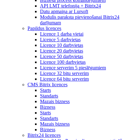
Biznesa process komandējumiem
API LMT telefonija + Bitrix24
Datu apmaiņa ar Lursoft
Modulis paraksta pievienošanai Bitrix24
darījumam
Papildus licences
Licence 1 darba vietai
Licence 5 darbvietas
Licence 10 darbvietas
Licence 20 darbvietas
Licence 50 darbvietas
Licence 100 darbvietas
Licence serverim 5 pieslēgumiem
Licence 32 bitu serverim
Licence 64 bitu serverim
CMS Bitrix licences
Starts
Standarts
Mazais bizness
Bizness
Starts
Standarts
Mazais bizness
Bizness
Bitrix24 licences