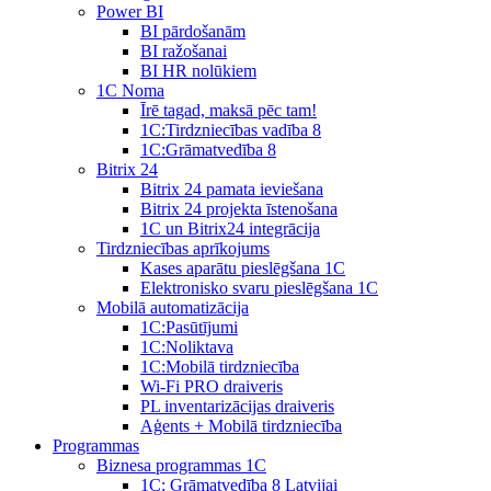
Power BI
BI pārdošanām
BI ražošanai
BI HR nolūkiem
1C Noma
Īrē tagad, maksā pēc tam!
1С:Tirdzniecības vadība 8
1С:Grāmatvedība 8
Bitrix 24
Bitrix 24 pamata ieviešana
Bitrix 24 projekta īstenošana
1C un Bitrix24 integrācija
Tirdzniecības aprīkojums
Kases aparātu pieslēgšana 1C
Elektronisko svaru pieslēgšana 1C
Mobilā automatizācija
1С:Pasūtījumi
1С:Noliktava
1С:Mobilā tirdzniecība
Wi-Fi PRO draiveris
PL inventarizācijas draiveris
Aģents + Mobilā tirdzniecība
Programmas
Biznesa programmas 1C
1C: Grāmatvedība 8 Latvijai