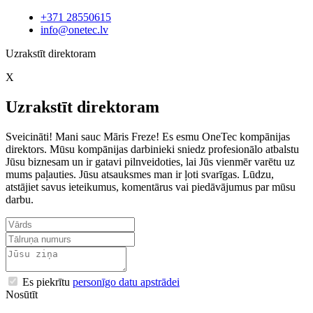
+371 28550615
info@onetec.lv
Uzrakstīt direktoram
X
Uzrakstīt direktoram
Sveicināti! Mani sauc Māris Freze! Es esmu OneTec kompānijas
direktors. Mūsu kompānijas darbinieki sniedz profesionālo atbalstu
Jūsu biznesam un ir gatavi pilnveidoties, lai Jūs vienmēr varētu uz
mums paļauties. Jūsu atsauksmes man ir ļoti svarīgas. Lūdzu,
atstājiet savus ieteikumus, komentārus vai piedāvājumus par mūsu
darbu.
Es piekrītu
personīgo datu apstrādei
Nosūtīt