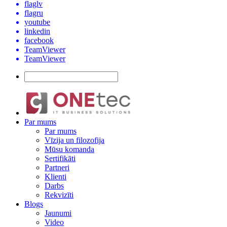
flaglv
flagru
youtube
linkedin
facebook
TeamViewer
TeamViewer
Par mums
Par mums
Vīzija un filozofija
Mūsu komanda
Sertifikāti
Partneri
Klienti
Darbs
Rekvizīti
Blogs
Jaunumi
Video