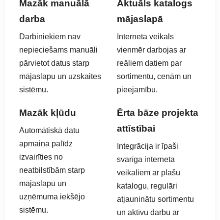
Mazāk manuālā
Aktuāls katalogs
darba
mājaslapā
Darbiniekiem nav
Interneta veikals
nepieciešams manuāli
vienmēr darbojas ar
pārvietot datus starp
reāliem datiem par
mājaslapu un uzskaites
sortimentu, cenām un
sistēmu.
pieejamību.
Mazāk kļūdu
Ērta bāze projekta
attīstībai
Automātiskā datu
apmaiņa palīdz
Integrācija ir īpaši
izvairīties no
svarīga interneta
neatbilstībām starp
veikaliem ar plašu
mājaslapu un
katalogu, regulāri
uzņēmuma iekšējo
atjauninātu sortimentu
sistēmu.
un aktīvu darbu ar