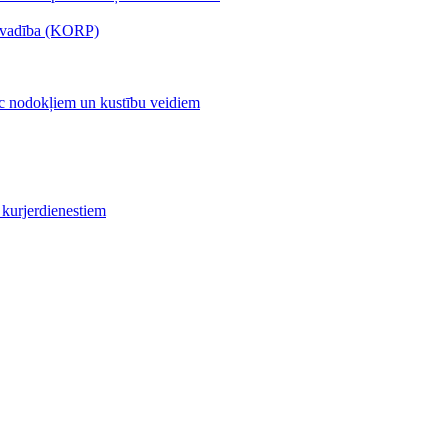
s vadība (KORP)
c nodokļiem un kustību veidiem
kurjerdienestiem