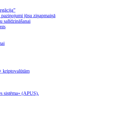
egācija”
n paziņojumi jūsu ziņapmaiņā
u salīdzināšanai
mis
mai
+ kriptovalūtām
es sistēma» (APUS).