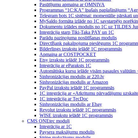
Pasūtījumu apmaiņa ar OMNIVA
Programmas “1C:KA” īpašais paplašinājums “Agr
Telegram bots 1C sistēmai: momentālie pārskati u
MySaldo formāta izlāde no 1C savstarpējo norēķin
Dokumentu izlādes modulis no 1C uz TILDES Ju
Integrācija starp Tiki-Taka PAY un 1C
Parādu paziņojuma nosūtīšanas modulis
DirectBank pakalpojuma pieslēgums 1C program
Bilderlings izrakstu ielādē 1C programmās
Apmaiņa ar COSTPOCKET
Etsy izrakstu ielādē 1C programmās
Integrācija ar eParaksts 1C
Automātiska kursu ielāde visām pasaules valūtām 
Sinhronizācijas modulis ar 220.lv
Sinhronizācijas modulis ar Amazon
PayPal izrakstu ielādē 1C programmās
1C integrācija ar «Atkritumu pārvadājumu uzskait
1C integrācija ar TecDoc
Sinhronizācijas modulis ar Ebay
Revolut izrakstu ielādē 1C programmās
WISE izrakstu ielādē 1C programmās
CMS ONEtec moduļi
Integrācija ar 1C
Paysera maksājumu modulis
Stripe maksājumu modulis