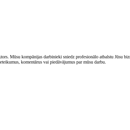
rs. Mūsu kompānijas darbinieki sniedz profesionālo atbalstu Jūsu bizn
us ieteikumus, komentārus vai piedāvājumus par mūsu darbu.