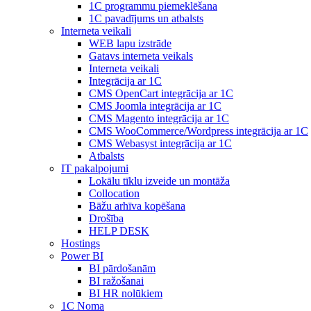
1С programmu piemeklēšana
1С pavadījums un atbalsts
Interneta veikali
WEB lapu izstrāde
Gatavs interneta veikals
Interneta veikali
Integrācija ar 1C
CMS OpenCart integrācija ar 1C
CMS Joomla integrācija ar 1C
CMS Magento integrācija ar 1C
CMS WooCommerce/Wordpress integrācija ar 1C
CMS Webasyst integrācija ar 1C
Atbalsts
IT pakalpojumi
Lokālu tīklu izveide un montāža
Collocation
Bāžu arhīva kopēšana
Drošība
HELP DESK
Hostings
Power BI
BI pārdošanām
BI ražošanai
BI HR nolūkiem
1C Noma