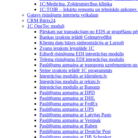
1C:Medicīna. Zobārstniecības klīnika
1C:TOIR – Iekārtu remontu un tehniskās apkope
Gatavs risinājums interneta veikalam
CRM Bitrix24
1С OneTec moduļi
Pārskats par transakcijam no EDS ar grupēšanu pē
Bankas izrakstu ielādē Grāmatvedībā
Klientu datu bāzes sinhronizācija ar Lursoft
Zvanu ierakstu lejuplāde 1C
Edisoft risinājuma EDI integrācijas modulis
Telema risinājuma EDI integrācijas modulis
Pasūtījumu apmaiņa ar transporta uzņēmumiem un 
Stripe izrakstu ielādē 1C programmās
Integrācijas modulis ar klientiem.lv
Integrācijas modulis ar rekini.lv
Integrācijas modulis ar Banqup
Pasūtījumu apmaiņa ar DPD
Pasūtījumu apmaiņa ar DHL
Pasūtījumu apmaiņa ar FedEx
Pasūtījumu apmaiņa ar UPS
Pasūtījumu apmaiņa ar Latvijas Pasts
Pasūtījumu apmaiņa ar Venipak
Pasūtījumu apmaiņa ar Raben
Pasūtījumu apmaiņa ar Deutche Post
Pasūtījumu apmaiņa ar DB Schenker