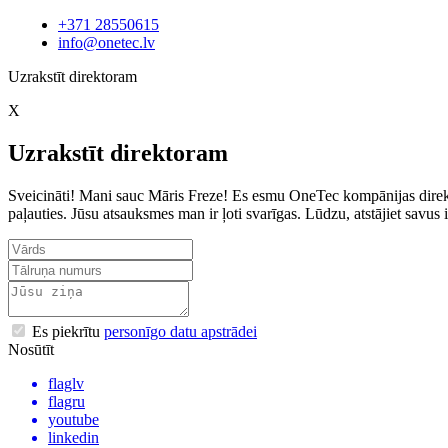
+371 28550615
info@onetec.lv
Uzrakstīt direktoram
X
Uzrakstīt direktoram
Sveicināti! Mani sauc Māris Freze! Es esmu OneTec kompānijas direkto
paļauties. Jūsu atsauksmes man ir ļoti svarīgas. Lūdzu, atstājiet sav
Es piekrītu
personīgo datu apstrādei
Nosūtīt
flaglv
flagru
youtube
linkedin