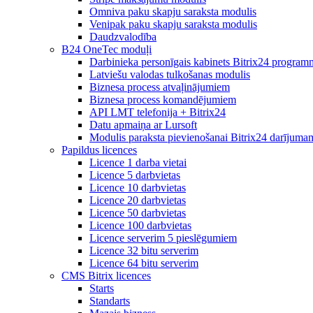
Omniva paku skapju saraksta modulis
Venipak paku skapju saraksta modulis
Daudzvalodība
B24 OneTec moduļi
Darbinieka personīgais kabinets Bitrix24 program
Latviešu valodas tulkošanas modulis
Biznesa process atvaļinājumiem
Biznesa process komandējumiem
API LMT telefonija + Bitrix24
Datu apmaiņa ar Lursoft
Modulis paraksta pievienošanai Bitrix24 darījuma
Papildus licences
Licence 1 darba vietai
Licence 5 darbvietas
Licence 10 darbvietas
Licence 20 darbvietas
Licence 50 darbvietas
Licence 100 darbvietas
Licence serverim 5 pieslēgumiem
Licence 32 bitu serverim
Licence 64 bitu serverim
CMS Bitrix licences
Starts
Standarts