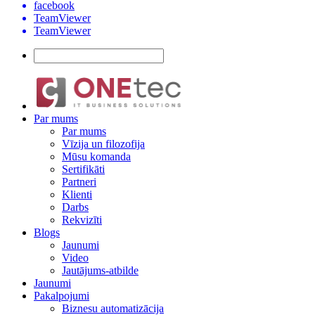
facebook
TeamViewer
TeamViewer
Par mums
Par mums
Vīzija un filozofija
Mūsu komanda
Sertifikāti
Partneri
Klienti
Darbs
Rekvizīti
Blogs
Jaunumi
Video
Jautājums-atbilde
Jaunumi
Pakalpojumi
Biznesu automatizācija