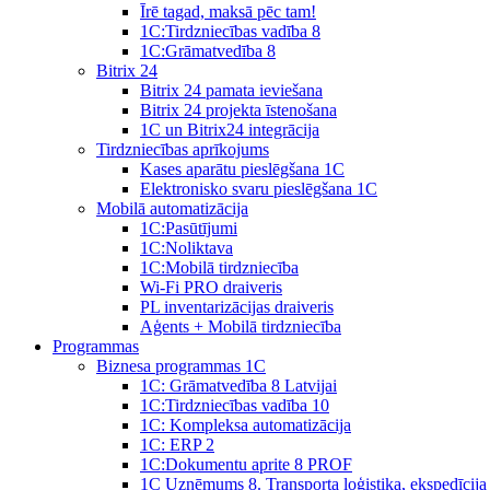
Īrē tagad, maksā pēc tam!
1С:Tirdzniecības vadība 8
1С:Grāmatvedība 8
Bitrix 24
Bitrix 24 pamata ieviešana
Bitrix 24 projekta īstenošana
1C un Bitrix24 integrācija
Tirdzniecības aprīkojums
Kases aparātu pieslēgšana 1C
Elektronisko svaru pieslēgšana 1C
Mobilā automatizācija
1С:Pasūtījumi
1С:Noliktava
1С:Mobilā tirdzniecība
Wi-Fi PRO draiveris
PL inventarizācijas draiveris
Aģents + Mobilā tirdzniecība
Programmas
Biznesa programmas 1C
1C: Grāmatvedība 8 Latvijai
1C:Tirdzniecības vadība 10
1С: Kompleksa automatizācija
1C: ERP 2
1С:Dokumentu aprite 8 PROF
1C Uzņēmums 8. Transporta loģistika, ekspedīcija