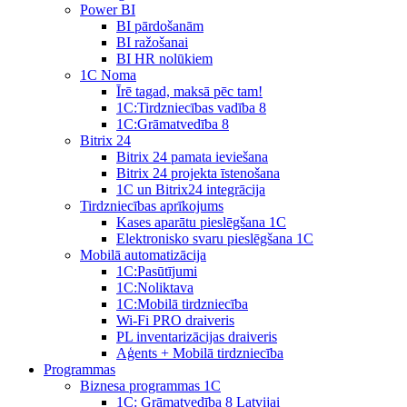
Power BI
BI pārdošanām
BI ražošanai
BI HR nolūkiem
1C Noma
Īrē tagad, maksā pēc tam!
1С:Tirdzniecības vadība 8
1С:Grāmatvedība 8
Bitrix 24
Bitrix 24 pamata ieviešana
Bitrix 24 projekta īstenošana
1C un Bitrix24 integrācija
Tirdzniecības aprīkojums
Kases aparātu pieslēgšana 1C
Elektronisko svaru pieslēgšana 1C
Mobilā automatizācija
1С:Pasūtījumi
1С:Noliktava
1С:Mobilā tirdzniecība
Wi-Fi PRO draiveris
PL inventarizācijas draiveris
Aģents + Mobilā tirdzniecība
Programmas
Biznesa programmas 1C
1C: Grāmatvedība 8 Latvijai