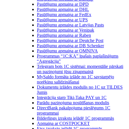
Pasūtījumu apmaiņa ar DPD
Pasūtījumu apmaiņa ar DHL
Pasūtījumu apmaiņa ar FedEx
Pasūtījumu apmaiņa ar UPS
Pasūtījumu apmaiņa ar Latvijas Pasts
Pasūtījumu apmaiņa ar Venipak
Pasūtījumu apmaiņa ar Raben
Pasūtījumu apmaiņa ar Deutche Post
Pasūtījumu apmaiņa ar DB Schenker
Pasūtījumu apmaiņa ar OMNIVA
Programmas “1C:KA” īpašais paplašinājums
“Agregācija”
Telegram bots 1C sistēmai: momentālie pārskati
un paziņojumi jūsu ziņapmaiņā
MySaldo formāta izlāde no 1C savstarpējo
norēķinu salīdzināšanai
Dokumentu izlādes modulis no 1C uz TILDES
Jumis
Integrācija starp Tiki-Taka PAY un 1C
Parādu paziņojuma nosūtīšanas modulis
DirectBank pakalpojuma pieslēgums 1C
programmai
Bilderlings izrakstu ielādē 1C programmās
Apmaiņa ar COSTPOCKET
Etsy izrakstu ielādē 1C programmās