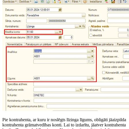
Pie kontrahenta, ar kuru ir noslēgts līzinga līgums, obligāti jāaizpilda
kontrahenta grāmatvedības konti. Lai to izdarītu, jāatver kontrahenta