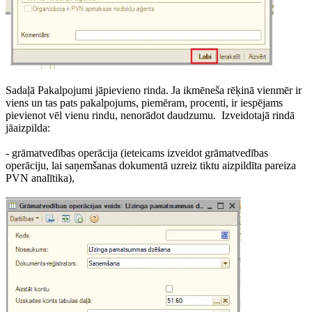
Sadaļā Pakalpojumi jāpievieno rinda. Ja ikmēneša rēķinā vienmēr ir
viens un tas pats pakalpojums, piemēram, procenti, ir iespējams
pievienot vēl vienu rindu, nenorādot daudzumu. Izveidotajā rindā
jāaizpilda:
- grāmatvedības operācija (ieteicams izveidot grāmatvedības
operāciju, lai saņemšanas dokumentā uzreiz tiktu aizpildīta pareiza
PVN analītika),