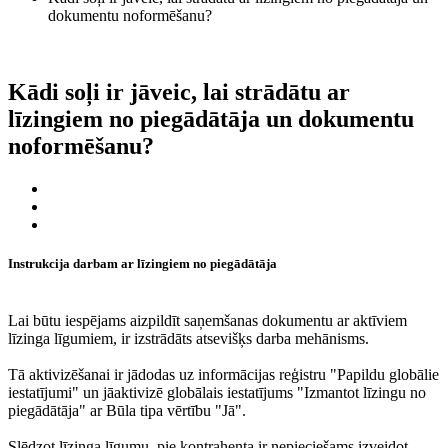
dokumentu noformēšanu?
Kādi soļi ir jāveic, lai strādātu ar
līzingiem no piegādātāja un dokumentu
noformēšanu?
Instrukcija darbam ar līzingiem no piegādātāja
Lai būtu iespējams aizpildīt saņemšanas dokumentu ar aktīviem
līzinga līgumiem, ir izstrādāts atsevišķs darba mehānisms.
Tā aktivizēšanai ir jādodas uz informācijas reģistru "Papildu globālie
iestatījumi" un jāaktivizē globālais iestatījums "Izmantot līzingu no
piegādātāja" ar Būla tipa vērtību "Jā".
Slēdzot līzinga līgumu, pie kontrahenta ir nepieciešams izveidot