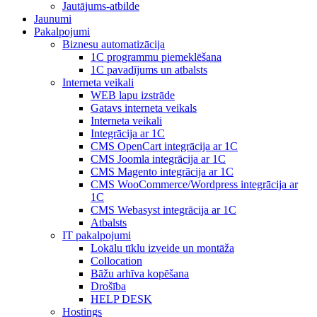
Jautājums-atbilde
Jaunumi
Pakalpojumi
Biznesu automatizācija
1С programmu piemeklēšana
1С pavadījums un atbalsts
Interneta veikali
WEB lapu izstrāde
Gatavs interneta veikals
Interneta veikali
Integrācija ar 1C
CMS OpenCart integrācija ar 1C
CMS Joomla integrācija ar 1C
CMS Magento integrācija ar 1C
CMS WooCommerce/Wordpress integrācija ar
1C
CMS Webasyst integrācija ar 1C
Atbalsts
IT pakalpojumi
Lokālu tīklu izveide un montāža
Collocation
Bāžu arhīva kopēšana
Drošība
HELP DESK
Hostings