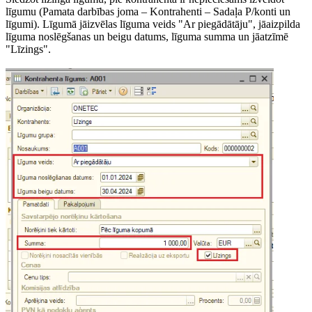
līgumu (Pamata darbības joma – Kontrahenti – Sadaļa P/konti un
līgumi). Līgumā jāizvēlas līguma veids "Ar piegādātāju", jāaizpilda
līguma noslēgšanas un beigu datums, līguma summa un jāatzīmē
"Līzings".