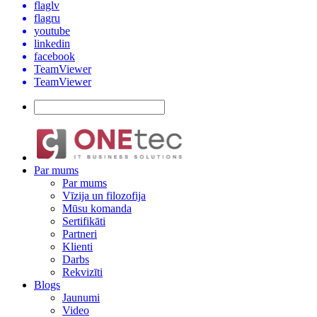
flaglv
flagru
youtube
linkedin
facebook
TeamViewer
TeamViewer
Par mums
Par mums
Vīzija un filozofija
Mūsu komanda
Sertifikāti
Partneri
Klienti
Darbs
Rekvizīti
Blogs
Jaunumi
Video