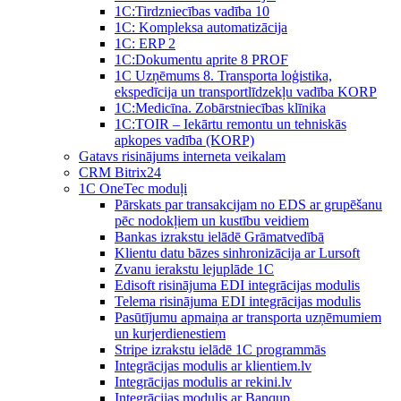
1C:Tirdzniecības vadība 10
1С: Kompleksa automatizācija
1C: ERP 2
1С:Dokumentu aprite 8 PROF
1C Uzņēmums 8. Transporta loģistika,
ekspedīcija un transportlīdzekļu vadība KORP
1C:Medicīna. Zobārstniecības klīnika
1C:TOIR – Iekārtu remontu un tehniskās
apkopes vadība (KORP)
Gatavs risinājums interneta veikalam
CRM Bitrix24
1С OneTec moduļi
Pārskats par transakcijam no EDS ar grupēšanu
pēc nodokļiem un kustību veidiem
Bankas izrakstu ielādē Grāmatvedībā
Klientu datu bāzes sinhronizācija ar Lursoft
Zvanu ierakstu lejuplāde 1C
Edisoft risinājuma EDI integrācijas modulis
Telema risinājuma EDI integrācijas modulis
Pasūtījumu apmaiņa ar transporta uzņēmumiem
un kurjerdienestiem
Stripe izrakstu ielādē 1C programmās
Integrācijas modulis ar klientiem.lv
Integrācijas modulis ar rekini.lv
Integrācijas modulis ar Banqup