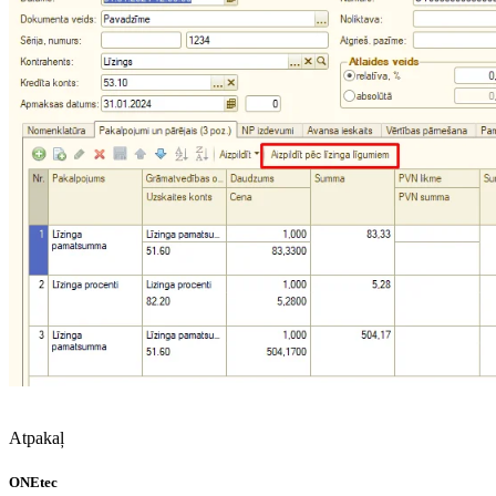
Atpakaļ
ONEtec