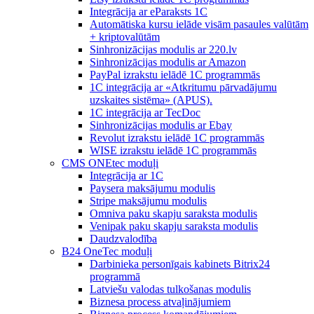
Integrācija ar eParaksts 1C
Automātiska kursu ielāde visām pasaules valūtām
+ kriptovalūtām
Sinhronizācijas modulis ar 220.lv
Sinhronizācijas modulis ar Amazon
PayPal izrakstu ielādē 1C programmās
1C integrācija ar «Atkritumu pārvadājumu
uzskaites sistēma» (APUS).
1C integrācija ar TecDoc
Sinhronizācijas modulis ar Ebay
Revolut izrakstu ielādē 1C programmās
WISE izrakstu ielādē 1C programmās
CMS ONEtec moduļi
Integrācija ar 1C
Paysera maksājumu modulis
Stripe maksājumu modulis
Omniva paku skapju saraksta modulis
Venipak paku skapju saraksta modulis
Daudzvalodība
B24 OneTec moduļi
Darbinieka personīgais kabinets Bitrix24
programmā
Latviešu valodas tulkošanas modulis
Biznesa process atvaļinājumiem