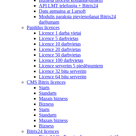
Biznesa process komandējumiem
API LMT telefonija + Bitrix24
Datu apmaiņa ar Lursoft
Modulis paraksta pievienošanai Bitrix24
darījumam
Papildus licences
Licence 1 darba vietai
Licence 5 darbvietas
Licence 10 darbvietas
Licence 20 darbvietas
Licence 50 darbvietas
Licence 100 darbvietas
Licence serverim 5 pieslēgumiem
Licence 32 bitu serverim
Licence 64 bitu serverim
CMS Bitrix licences
Starts
Standarts
Mazais bizness
Bizness
Starts
Standarts
Mazais bizness
Bizness
Bitrix24 licences