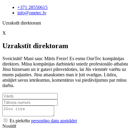
+371 28550615
info@onetec.lv
Uzrakstīt direktoram
X
Uzrakstīt direktoram
Sveicināti! Mani sauc Māris Freze! Es esmu OneTec kompānijas
direktors. Mūsu kompānijas darbinieki sniedz profesionālo atbalstu
Jūsu biznesam un ir gatavi pilnveidoties, lai Jūs vienmēr varētu uz
mums paļauties. Jūsu atsauksmes man ir ļoti svarīgas. Lūdzu,
atstājiet savus ieteikumus, komentārus vai piedāvājumus par mūsu
darbu.
Es piekrītu
personīgo datu apstrādei
Nosūtīt