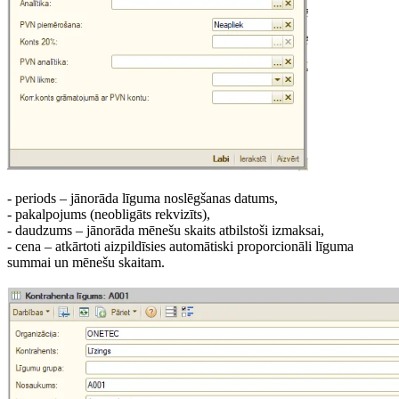
- periods – jānorāda līguma noslēgšanas datums,
- pakalpojums (neobligāts rekvizīts),
- daudzums – jānorāda mēnešu skaits atbilstoši izmaksai,
- cena – atkārtoti aizpildīsies automātiski proporcionāli līguma
summai un mēnešu skaitam.