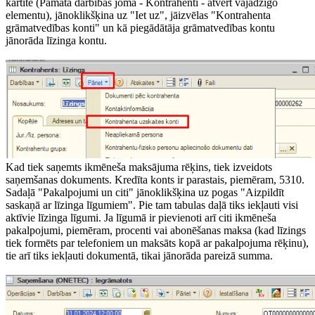
kartīte (Pamata darbības joma - Kontrahenti - atvērt vajadzīgo
elementu), jānoklikšķina uz "Iet uz", jāizvēlas "Kontrahenta
grāmatvedības konti" un kā piegādātāja grāmatvedības kontu
jānorāda līzinga kontu.
Kad tiek saņemts ikmēneša maksājuma rēķins, tiek izveidots
saņemšanas dokuments. Kredīta konts ir parastais, piemēram, 5310.
Sadaļā "Pakalpojumi un citi" jānoklikšķina uz pogas "Aizpildīt
saskaņā ar līzinga līgumiem". Pie tam tabulas daļā tiks iekļauti visi
aktīvie līzinga līgumi. Ja līgumā ir pievienoti arī citi ikmēneša
pakalpojumi, piemēram, procenti vai abonēšanas maksa (kad līzings
tiek formēts par telefoniem un maksāts kopā ar pakalpojuma rēķinu),
tie arī tiks iekļauti dokumentā, tikai jānorāda pareizā summa.