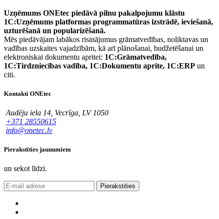
Uzņēmums ONEtec piedāvā pilnu pakalpojumu klāstu
1C:Uzņēmums platformas programmatūras izstrādē, ieviešanā,
uzturēšanā un popularizēšanā.
Mēs piedāvājam labākos risinājumus grāmatvedības, noliktavas un
vadības uzskaites vajadzībām, kā arī plānošanai, budžetēšanai un
elektroniskai dokumentu apritei:
1C:Grāmatvedība,
1C:Tirdzniecības vadība, 1C:Dokumentu aprite, 1C:ERP
un
citi.
Kontakti ONEtec
Audēju iela 14, Vecrīga, LV 1050
+371 28550615
info@onetec.lv
Pierakstīties jaunumiem
un sekot līdzi.
Pierakstities