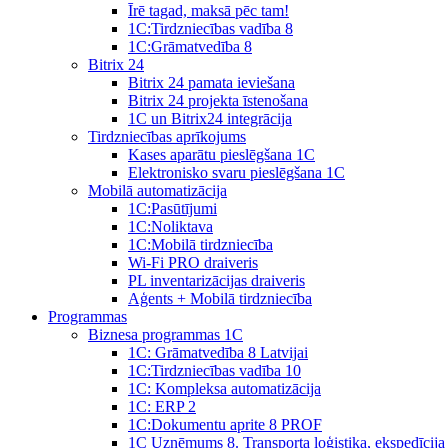
Īrē tagad, maksā pēc tam!
1С:Tirdzniecības vadība 8
1С:Grāmatvedība 8
Bitrix 24
Bitrix 24 pamata ieviešana
Bitrix 24 projekta īstenošana
1C un Bitrix24 integrācija
Tirdzniecības aprīkojums
Kases aparātu pieslēgšana 1C
Elektronisko svaru pieslēgšana 1C
Mobilā automatizācija
1С:Pasūtījumi
1С:Noliktava
1С:Mobilā tirdzniecība
Wi-Fi PRO draiveris
PL inventarizācijas draiveris
Aģents + Mobilā tirdzniecība
Programmas
Biznesa programmas 1C
1C: Grāmatvedība 8 Latvijai
1C:Tirdzniecības vadība 10
1С: Kompleksa automatizācija
1C: ERP 2
1С:Dokumentu aprite 8 PROF
1C Uzņēmums 8. Transporta loģistika, ekspedīcija