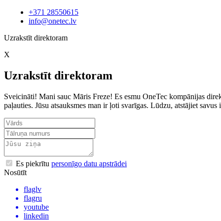
+371 28550615
info@onetec.lv
Uzrakstīt direktoram
X
Uzrakstīt direktoram
Sveicināti! Mani sauc Māris Freze! Es esmu OneTec kompānijas direkto
paļauties. Jūsu atsauksmes man ir ļoti svarīgas. Lūdzu, atstājiet sav
Es piekrītu
personīgo datu apstrādei
Nosūtīt
flaglv
flagru
youtube
linkedin