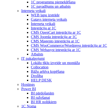
1С programmu piemeklēšana
1С pavadījums un atbalsts
Interneta veikali
WEB lapu izstrāde
Gatavs interneta veikals
Interneta veikali
Integrācija ar 1C
CMS OpenCart integrācija ar 1C
CMS Joomla integrācija ar 1C
CMS Magento integrācija ar 1C
CMS WooCommerce/Wordpress integrācija ar 1C
CMS Webasyst integrācija ar 1C
Atbalsts
IT pakalpojumi
Lokālu tīklu izveide un montāža
Collocation
Bāžu arhīva kopēšana
Drošība
HELP DESK
Hostings
Power BI
BI pārdošanām
BI ražošanai
BI HR nolūkiem
1C Noma