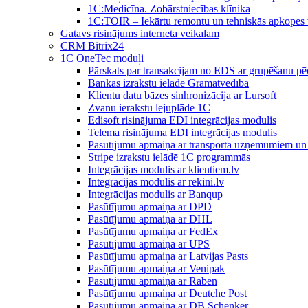
1C:Medicīna. Zobārstniecības klīnika
1C:TOIR – Iekārtu remontu un tehniskās apkope
Gatavs risinājums interneta veikalam
CRM Bitrix24
1С OneTec moduļi
Pārskats par transakcijam no EDS ar grupēšanu pē
Bankas izrakstu ielādē Grāmatvedībā
Klientu datu bāzes sinhronizācija ar Lursoft
Zvanu ierakstu lejuplāde 1C
Edisoft risinājuma EDI integrācijas modulis
Telema risinājuma EDI integrācijas modulis
Pasūtījumu apmaiņa ar transporta uzņēmumiem un 
Stripe izrakstu ielādē 1C programmās
Integrācijas modulis ar klientiem.lv
Integrācijas modulis ar rekini.lv
Integrācijas modulis ar Banqup
Pasūtījumu apmaiņa ar DPD
Pasūtījumu apmaiņa ar DHL
Pasūtījumu apmaiņa ar FedEx
Pasūtījumu apmaiņa ar UPS
Pasūtījumu apmaiņa ar Latvijas Pasts
Pasūtījumu apmaiņa ar Venipak
Pasūtījumu apmaiņa ar Raben
Pasūtījumu apmaiņa ar Deutche Post
Pasūtījumu apmaiņa ar DB Schenker