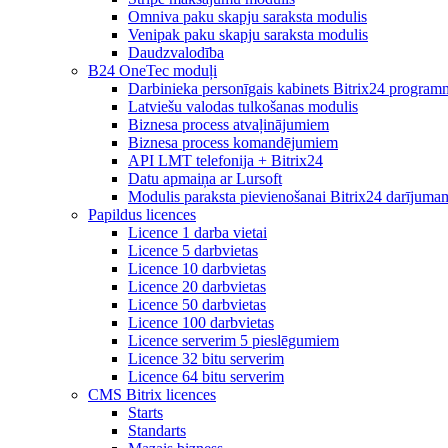
Omniva paku skapju saraksta modulis
Venipak paku skapju saraksta modulis
Daudzvalodība
B24 OneTec moduļi
Darbinieka personīgais kabinets Bitrix24 program
Latviešu valodas tulkošanas modulis
Biznesa process atvaļinājumiem
Biznesa process komandējumiem
API LMT telefonija + Bitrix24
Datu apmaiņa ar Lursoft
Modulis paraksta pievienošanai Bitrix24 darījuma
Papildus licences
Licence 1 darba vietai
Licence 5 darbvietas
Licence 10 darbvietas
Licence 20 darbvietas
Licence 50 darbvietas
Licence 100 darbvietas
Licence serverim 5 pieslēgumiem
Licence 32 bitu serverim
Licence 64 bitu serverim
CMS Bitrix licences
Starts
Standarts