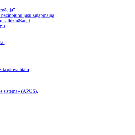
egācija”
n paziņojumi jūsu ziņapmaiņā
u salīdzināšanai
mis
mai
+ kriptovalūtām
es sistēma» (APUS).