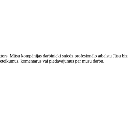
rs. Mūsu kompānijas darbinieki sniedz profesionālo atbalstu Jūsu bizn
us ieteikumus, komentārus vai piedāvājumus par mūsu darbu.