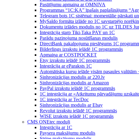
Pasūtījumu apmaiņa ar OMNIVA
Programmas “1C:KA” īpašais paplašinājums “Agr
Telegram bots 1C sistēmai: momentālie pārskati u
MySaldo formāta izlāde no 1C savstarpējo norēķin
Dokumentu izlādes modulis no 1C uz TILDES Ju
Integrācija starp Tiki-Taka PAY un 1C
Parādu paziņojuma nosūtīšanas modulis
DirectBank pakalpojuma pieslēgums 1C program
Bilderlings izrakstu ielādē 1C programmās
Apmaiņa ar COSTPOCKET
Etsy izrakstu ielādē 1C programmās
Integrācija ar eParaksts 1C
Automātiska kursu ielāde visām pasaules valūtām 
Sinhronizācijas modulis ar 220.lv
Sinhronizācijas modulis ar Amazon
PayPal izrakstu ielādē 1C programmās
1C integrācija ar «Atkritumu pārvadājumu uzskait
1C integrācija ar TecDoc
Sinhronizācijas modulis ar Ebay
Revolut izrakstu ielādē 1C programmās
WISE izrakstu ielādē 1C programmās
CMS ONEtec moduļi
Integrācija ar 1C
Paysera maksājumu modulis
Stripe maksājumu modulis