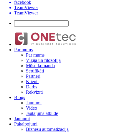
facebook
TeamViewer
TeamViewer
Par mums
Par mums
Vīzija un filozofija
Mūsu komanda
Sertifikāti
Partneri
Klienti
Darbs
Rekvizīti
Blogs
Jaunumi
Video
Jautājums-atbilde
Jaunumi
Pakalpojumi
Biznesu automatizācija