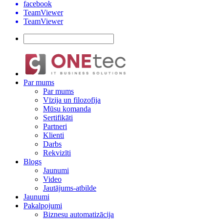
facebook
TeamViewer
TeamViewer
Par mums
Par mums
Vīzija un filozofija
Mūsu komanda
Sertifikāti
Partneri
Klienti
Darbs
Rekvizīti
Blogs
Jaunumi
Video
Jautājums-atbilde
Jaunumi
Pakalpojumi
Biznesu automatizācija