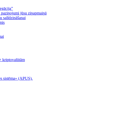
egācija”
n paziņojumi jūsu ziņapmaiņā
u salīdzināšanai
mis
mai
+ kriptovalūtām
es sistēma» (APUS).