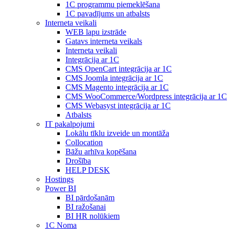
1С programmu piemeklēšana
1С pavadījums un atbalsts
Interneta veikali
WEB lapu izstrāde
Gatavs interneta veikals
Interneta veikali
Integrācija ar 1C
CMS OpenCart integrācija ar 1C
CMS Joomla integrācija ar 1C
CMS Magento integrācija ar 1C
CMS WooCommerce/Wordpress integrācija ar 1C
CMS Webasyst integrācija ar 1C
Atbalsts
IT pakalpojumi
Lokālu tīklu izveide un montāža
Collocation
Bāžu arhīva kopēšana
Drošība
HELP DESK
Hostings
Power BI
BI pārdošanām
BI ražošanai
BI HR nolūkiem
1C Noma