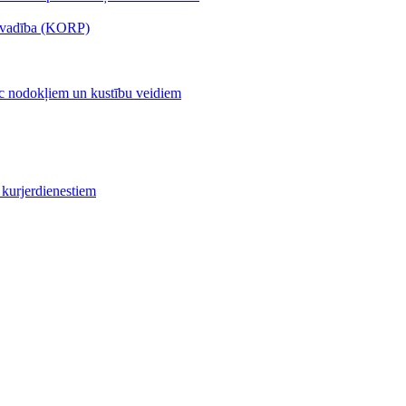
s vadība (KORP)
c nodokļiem un kustību veidiem
kurjerdienestiem