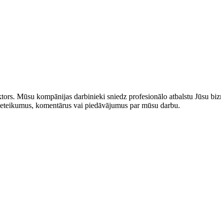
rs. Mūsu kompānijas darbinieki sniedz profesionālo atbalstu Jūsu bizn
us ieteikumus, komentārus vai piedāvājumus par mūsu darbu.