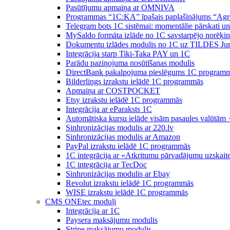
Pasūtījumu apmaiņa ar OMNIVA
Programmas “1C:KA” īpašais paplašinājums “Agr
Telegram bots 1C sistēmai: momentālie pārskati u
MySaldo formāta izlāde no 1C savstarpējo norēķin
Dokumentu izlādes modulis no 1C uz TILDES Ju
Integrācija starp Tiki-Taka PAY un 1C
Parādu paziņojuma nosūtīšanas modulis
DirectBank pakalpojuma pieslēgums 1C program
Bilderlings izrakstu ielādē 1C programmās
Apmaiņa ar COSTPOCKET
Etsy izrakstu ielādē 1C programmās
Integrācija ar eParaksts 1C
Automātiska kursu ielāde visām pasaules valūtām 
Sinhronizācijas modulis ar 220.lv
Sinhronizācijas modulis ar Amazon
PayPal izrakstu ielādē 1C programmās
1C integrācija ar «Atkritumu pārvadājumu uzskait
1C integrācija ar TecDoc
Sinhronizācijas modulis ar Ebay
Revolut izrakstu ielādē 1C programmās
WISE izrakstu ielādē 1C programmās
CMS ONEtec moduļi
Integrācija ar 1C
Paysera maksājumu modulis
Stripe maksājumu modulis