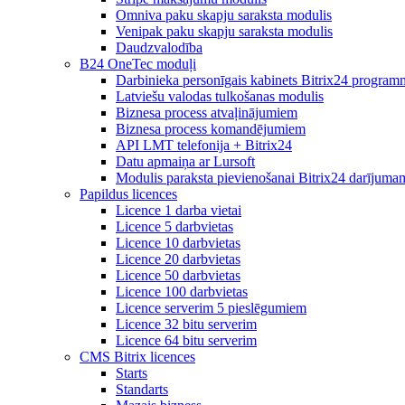
Omniva paku skapju saraksta modulis
Venipak paku skapju saraksta modulis
Daudzvalodība
B24 OneTec moduļi
Darbinieka personīgais kabinets Bitrix24 program
Latviešu valodas tulkošanas modulis
Biznesa process atvaļinājumiem
Biznesa process komandējumiem
API LMT telefonija + Bitrix24
Datu apmaiņa ar Lursoft
Modulis paraksta pievienošanai Bitrix24 darījuma
Papildus licences
Licence 1 darba vietai
Licence 5 darbvietas
Licence 10 darbvietas
Licence 20 darbvietas
Licence 50 darbvietas
Licence 100 darbvietas
Licence serverim 5 pieslēgumiem
Licence 32 bitu serverim
Licence 64 bitu serverim
CMS Bitrix licences
Starts
Standarts