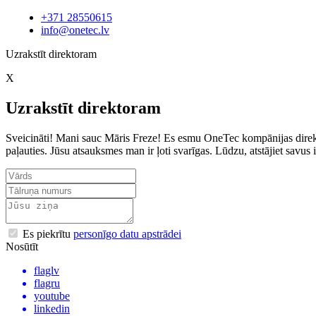
+371 28550615
info@onetec.lv
Uzrakstīt direktoram
X
Uzrakstīt direktoram
Sveicināti! Mani sauc Māris Freze! Es esmu OneTec kompānijas direkto
paļauties. Jūsu atsauksmes man ir ļoti svarīgas. Lūdzu, atstājiet sav
Es piekrītu
personīgo datu apstrādei
Nosūtīt
flaglv
flagru
youtube
linkedin