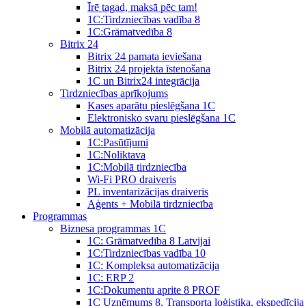
Īrē tagad, maksā pēc tam!
1С:Tirdzniecības vadība 8
1С:Grāmatvedība 8
Bitrix 24
Bitrix 24 pamata ieviešana
Bitrix 24 projekta īstenošana
1C un Bitrix24 integrācija
Tirdzniecības aprīkojums
Kases aparātu pieslēgšana 1C
Elektronisko svaru pieslēgšana 1C
Mobilā automatizācija
1С:Pasūtījumi
1С:Noliktava
1С:Mobilā tirdzniecība
Wi-Fi PRO draiveris
PL inventarizācijas draiveris
Aģents + Mobilā tirdzniecība
Programmas
Biznesa programmas 1C
1C: Grāmatvedība 8 Latvijai
1C:Tirdzniecības vadība 10
1С: Kompleksa automatizācija
1C: ERP 2
1С:Dokumentu aprite 8 PROF
1C Uzņēmums 8. Transporta loģistika, ekspedīcija