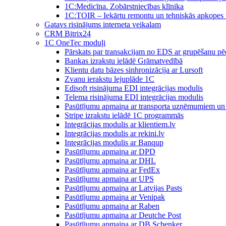
1C:Medicīna. Zobārstniecības klīnika
1C:TOIR – Iekārtu remontu un tehniskās apkope
Gatavs risinājums interneta veikalam
CRM Bitrix24
1С OneTec moduļi
Pārskats par transakcijam no EDS ar grupēšanu pē
Bankas izrakstu ielādē Grāmatvedībā
Klientu datu bāzes sinhronizācija ar Lursoft
Zvanu ierakstu lejuplāde 1C
Edisoft risinājuma EDI integrācijas modulis
Telema risinājuma EDI integrācijas modulis
Pasūtījumu apmaiņa ar transporta uzņēmumiem un 
Stripe izrakstu ielādē 1C programmās
Integrācijas modulis ar klientiem.lv
Integrācijas modulis ar rekini.lv
Integrācijas modulis ar Banqup
Pasūtījumu apmaiņa ar DPD
Pasūtījumu apmaiņa ar DHL
Pasūtījumu apmaiņa ar FedEx
Pasūtījumu apmaiņa ar UPS
Pasūtījumu apmaiņa ar Latvijas Pasts
Pasūtījumu apmaiņa ar Venipak
Pasūtījumu apmaiņa ar Raben
Pasūtījumu apmaiņa ar Deutche Post
Pasūtījumu apmaiņa ar DB Schenker