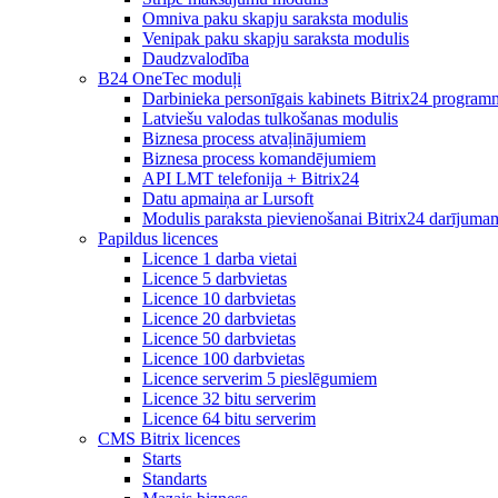
Omniva paku skapju saraksta modulis
Venipak paku skapju saraksta modulis
Daudzvalodība
B24 OneTec moduļi
Darbinieka personīgais kabinets Bitrix24 program
Latviešu valodas tulkošanas modulis
Biznesa process atvaļinājumiem
Biznesa process komandējumiem
API LMT telefonija + Bitrix24
Datu apmaiņa ar Lursoft
Modulis paraksta pievienošanai Bitrix24 darījuma
Papildus licences
Licence 1 darba vietai
Licence 5 darbvietas
Licence 10 darbvietas
Licence 20 darbvietas
Licence 50 darbvietas
Licence 100 darbvietas
Licence serverim 5 pieslēgumiem
Licence 32 bitu serverim
Licence 64 bitu serverim
CMS Bitrix licences
Starts
Standarts