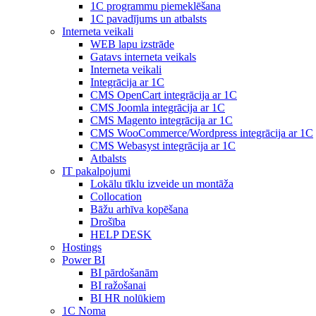
1С programmu piemeklēšana
1С pavadījums un atbalsts
Interneta veikali
WEB lapu izstrāde
Gatavs interneta veikals
Interneta veikali
Integrācija ar 1C
CMS OpenCart integrācija ar 1C
CMS Joomla integrācija ar 1C
CMS Magento integrācija ar 1C
CMS WooCommerce/Wordpress integrācija ar 1C
CMS Webasyst integrācija ar 1C
Atbalsts
IT pakalpojumi
Lokālu tīklu izveide un montāža
Collocation
Bāžu arhīva kopēšana
Drošība
HELP DESK
Hostings
Power BI
BI pārdošanām
BI ražošanai
BI HR nolūkiem
1C Noma