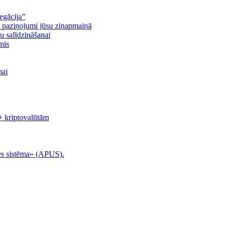
egācija”
n paziņojumi jūsu ziņapmaiņā
u salīdzināšanai
mis
mai
+ kriptovalūtām
es sistēma» (APUS).