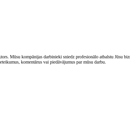
rs. Mūsu kompānijas darbinieki sniedz profesionālo atbalstu Jūsu bizn
us ieteikumus, komentārus vai piedāvājumus par mūsu darbu.