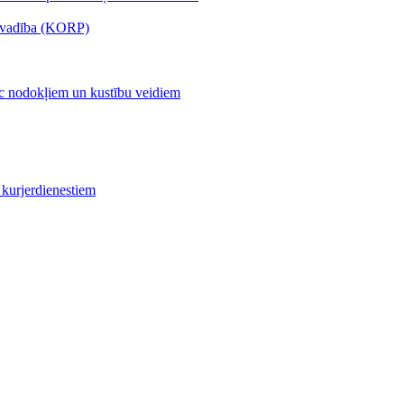
s vadība (KORP)
c nodokļiem un kustību veidiem
kurjerdienestiem