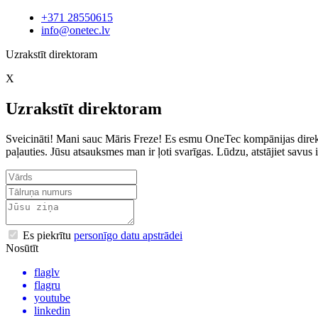
+371 28550615
info@onetec.lv
Uzrakstīt direktoram
X
Uzrakstīt direktoram
Sveicināti! Mani sauc Māris Freze! Es esmu OneTec kompānijas direkto
paļauties. Jūsu atsauksmes man ir ļoti svarīgas. Lūdzu, atstājiet sav
Es piekrītu
personīgo datu apstrādei
Nosūtīt
flaglv
flagru
youtube
linkedin