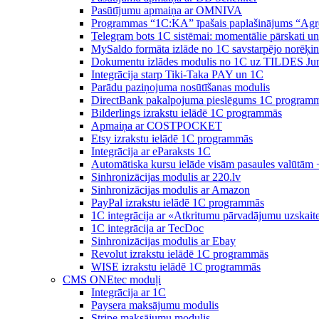
Pasūtījumu apmaiņa ar OMNIVA
Programmas “1C:KA” īpašais paplašinājums “Agr
Telegram bots 1C sistēmai: momentālie pārskati u
MySaldo formāta izlāde no 1C savstarpējo norēķin
Dokumentu izlādes modulis no 1C uz TILDES Ju
Integrācija starp Tiki-Taka PAY un 1C
Parādu paziņojuma nosūtīšanas modulis
DirectBank pakalpojuma pieslēgums 1C program
Bilderlings izrakstu ielādē 1C programmās
Apmaiņa ar COSTPOCKET
Etsy izrakstu ielādē 1C programmās
Integrācija ar eParaksts 1C
Automātiska kursu ielāde visām pasaules valūtām 
Sinhronizācijas modulis ar 220.lv
Sinhronizācijas modulis ar Amazon
PayPal izrakstu ielādē 1C programmās
1C integrācija ar «Atkritumu pārvadājumu uzskait
1C integrācija ar TecDoc
Sinhronizācijas modulis ar Ebay
Revolut izrakstu ielādē 1C programmās
WISE izrakstu ielādē 1C programmās
CMS ONEtec moduļi
Integrācija ar 1C
Paysera maksājumu modulis
Stripe maksājumu modulis