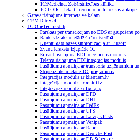
1C:Medicīna. Zobārstniecības klīnika
1C:TOIR – Iekārtu remontu un tehniskās apkope
Gatavs risinājums interneta veikalam
CRM Bitrix24
1С OneTec moduļi
Pārskats par transakcijam no EDS ar grupēšanu pē
Bankas izrakstu ielādē Grāmatvedībā
Klientu datu bāzes sinhronizācija ar Lursoft
Zvanu ierakstu lejuplāde 1C
Edisoft risinājuma EDI integrācijas modulis
Telema risinājuma EDI integrācijas modulis
Pasūtījumu apmaiņa ar transporta uzņēmumiem un 
Stripe izrakstu ielādē 1C programmās
Integrācijas modulis ar klientiem.lv
Integrācijas modulis ar rekini.lv
Integrācijas modulis ar Banqup
Pasūtījumu apmaiņa ar DPD
Pasūtījumu apmaiņa ar DHL
Pasūtījumu apmaiņa ar FedEx
Pasūtījumu apmaiņa ar UPS
Pasūtījumu apmaiņa ar Latvijas Pasts
Pasūtījumu apmaiņa ar Venipak
Pasūtījumu apmaiņa ar Raben
Pasūtījumu apmaiņa ar Deutche Post
Pasūtījumu apmaiņa ar DB Schenker