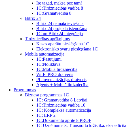
Īrē tagad, maksā pēc tam!
1С:Tirdzniecības vadība 8
1С:Grāmatvedība 8
Bitrix 24
Bitrix 24 pamata ieviešana
Bitrix 24 projekta īstenošana
1C un Bitrix24 integrācija
Tirdzniecības aprīkojums
Kases aparātu pieslēgšana 1C
Elektronisko svaru pieslēgšana 1C
Mobilā automatizācija
1С:Pasūtījumi
1С:Noliktava
1С:Mobilā tirdzniecība
Wi-Fi PRO draiveris
PL inventarizācijas draiveris
Aģents + Mobilā tirdzniecība
Programmas
Biznesa programmas 1C
1C: Grāmatvedība 8 Latvijai
1C:Tirdzniecības vadība 10
1С: Kompleksa automatizācija
1C: ERP 2
1С:Dokumentu aprite 8 PROF
1C Uzņēmums 8. Transporta loģistika, ekspedīcija