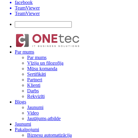
facebook
TeamViewer
TeamViewer
Par mums
Par mums
Vīzija un filozofija
Mūsu komanda
Sertifikāti
Partneri
Klienti
Darbs
Rekvizīti
Blogs
Jaunumi
Video
Jautājums-atbilde
Jaunumi
Pakalpojumi
Biznesu automatizācija