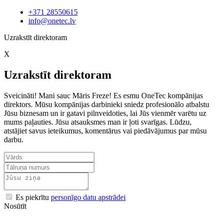
+371 28550615
info@onetec.lv
Uzrakstīt direktoram
X
Uzrakstīt direktoram
Sveicināti! Mani sauc Māris Freze! Es esmu OneTec kompānijas
direktors. Mūsu kompānijas darbinieki sniedz profesionālo atbalstu
Jūsu biznesam un ir gatavi pilnveidoties, lai Jūs vienmēr varētu uz
mums paļauties. Jūsu atsauksmes man ir ļoti svarīgas. Lūdzu,
atstājiet savus ieteikumus, komentārus vai piedāvājumus par mūsu
darbu.
Es piekrītu
personīgo datu apstrādei
Nosūtīt