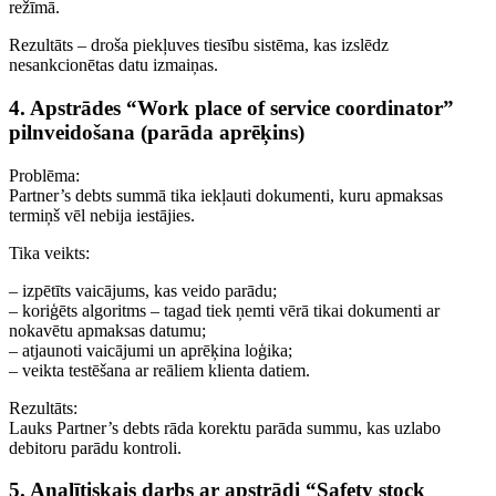
režīmā.
Rezultāts – droša piekļuves tiesību sistēma, kas izslēdz
nesankcionētas datu izmaiņas.
4. Apstrādes “Work place of service coordinator”
pilnveidošana (parāda aprēķins)
Problēma:
Partner’s debts summā tika iekļauti dokumenti, kuru apmaksas
termiņš vēl nebija iestājies.
Tika veikts:
– izpētīts vaicājums, kas veido parādu;
– koriģēts algoritms – tagad tiek ņemti vērā tikai dokumenti ar
nokavētu apmaksas datumu;
– atjaunoti vaicājumi un aprēķina loģika;
– veikta testēšana ar reāliem klienta datiem.
Rezultāts:
Lauks Partner’s debts rāda korektu parāda summu, kas uzlabo
debitoru parādu kontroli.
5. Analītiskais darbs ar apstrādi “Safety stock