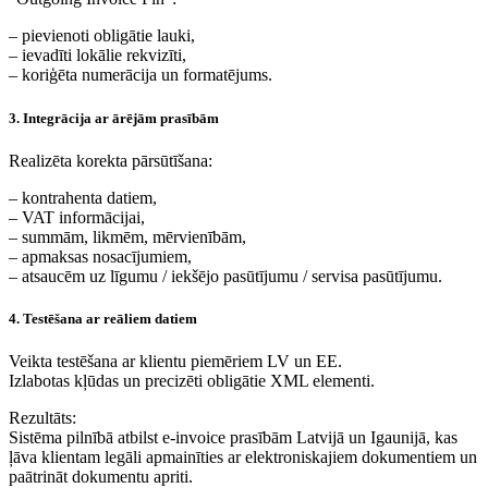
– pievienoti obligātie lauki,
– ievadīti lokālie rekvizīti,
– koriģēta numerācija un formatējums.
3. Integrācija ar ārējām prasībām
Realizēta korekta pārsūtīšana:
– kontrahenta datiem,
– VAT informācijai,
– summām, likmēm, mērvienībām,
– apmaksas nosacījumiem,
– atsaucēm uz līgumu / iekšējo pasūtījumu / servisa pasūtījumu.
4. Testēšana ar reāliem datiem
Veikta testēšana ar klientu piemēriem LV un EE.
Izlabotas kļūdas un precizēti obligātie XML elementi.
Rezultāts:
Sistēma pilnībā atbilst e-invoice prasībām Latvijā un Igaunijā, kas
ļāva klientam legāli apmainīties ar elektroniskajiem dokumentiem un
paātrināt dokumentu apriti.