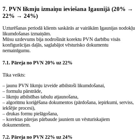
7. PVN likmju izmaiņu ieviešana Igaunijā (20% →
22% → 24%)
Uzturēšanas periodā klients saskārās ar vairākām Igaunijas nodokļu
likumdošanas izmaiņām.
Mūsu uzdevums bija nodrošināt korektu PVN darbību visās
konfigurācijas daļās, saglabājot vēsturisko dokumentu
nemainīgumu.
7.1. Pāreja no PVN 20% uz 22%
Tika veikts:
– jaunu PVN likmju izveide atbilstoši likumdošanai,
– formulu pārstrāde,
– likmju atbilstības tabulu atjaunošana,
– algoritmu koriģēšana dokumentos (pārdošana, iepirkumi, serviss,
iekšējie procesi),
– drukas formu pielāgošana,
– korektas pārejas pārbaude jauniem un vēsturiskajiem
dokumentiem.
7.2. Pāreja no PVN 22% uz 24%