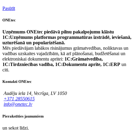
Pasūtīt
ONEtec
Uzņēmums ONEtec piedāvā pilnu pakalpojumu klāstu
1C:Uzņēmums platformas programmatūras izstrādē, ieviešanā,
uzturēšanā un popularizēšanā.
Mēs piedāvājam labākos risinājumus grāmatvedības, noliktavas un
vadības uzskaites vajadzībām, kā arī plānošanai, budžetēšanai un
elektroniskai dokumentu apritei:
1C:Grāmatvedība,
1C:Tirdzniecības vadība, 1C:Dokumentu aprite, 1C:ERP
un
citi.
Kontakti ONEtec
Audēju iela 14, Vecrīga, LV 1050
+371 28550615
info@onetec.lv
Pierakstīties jaunumiem
un sekot līdzi.