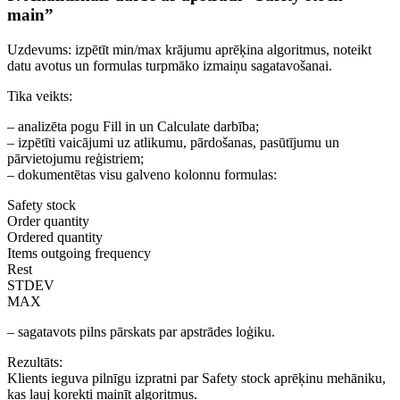
main”
Uzdevums: izpētīt min/max krājumu aprēķina algoritmus, noteikt
datu avotus un formulas turpmāko izmaiņu sagatavošanai.
Tika veikts:
– analizēta pogu Fill in un Calculate darbība;
– izpētīti vaicājumi uz atlikumu, pārdošanas, pasūtījumu un
pārvietojumu reģistriem;
– dokumentētas visu galveno kolonnu formulas:
Safety stock
Order quantity
Ordered quantity
Items outgoing frequency
Rest
STDEV
MAX
– sagatavots pilns pārskats par apstrādes loģiku.
Rezultāts:
Klients ieguva pilnīgu izpratni par Safety stock aprēķinu mehāniku,
kas ļauj korekti mainīt algoritmus.