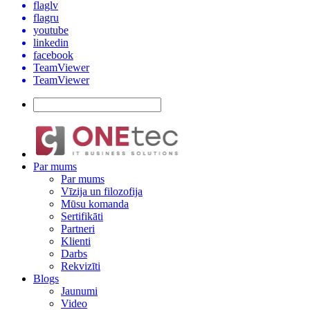
flaglv
flagru
youtube
linkedin
facebook
TeamViewer
TeamViewer
Par mums
Par mums
Vīzija un filozofija
Mūsu komanda
Sertifikāti
Partneri
Klienti
Darbs
Rekvizīti
Blogs
Jaunumi
Video