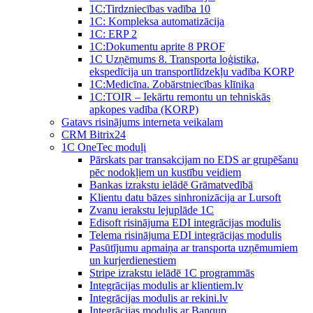
1C:Tirdzniecības vadība 10
1С: Kompleksa automatizācija
1C: ERP 2
1С:Dokumentu aprite 8 PROF
1C Uzņēmums 8. Transporta loģistika,
ekspedīcija un transportlīdzekļu vadība KORP
1C:Medicīna. Zobārstniecības klīnika
1C:TOIR – Iekārtu remontu un tehniskās
apkopes vadība (KORP)
Gatavs risinājums interneta veikalam
CRM Bitrix24
1С OneTec moduļi
Pārskats par transakcijam no EDS ar grupēšanu
pēc nodokļiem un kustību veidiem
Bankas izrakstu ielādē Grāmatvedībā
Klientu datu bāzes sinhronizācija ar Lursoft
Zvanu ierakstu lejuplāde 1C
Edisoft risinājuma EDI integrācijas modulis
Telema risinājuma EDI integrācijas modulis
Pasūtījumu apmaiņa ar transporta uzņēmumiem
un kurjerdienestiem
Stripe izrakstu ielādē 1C programmās
Integrācijas modulis ar klientiem.lv
Integrācijas modulis ar rekini.lv
Integrācijas modulis ar Banqup