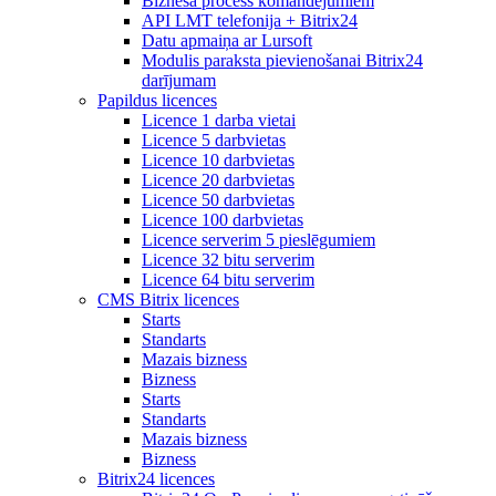
Biznesa process komandējumiem
API LMT telefonija + Bitrix24
Datu apmaiņa ar Lursoft
Modulis paraksta pievienošanai Bitrix24
darījumam
Papildus licences
Licence 1 darba vietai
Licence 5 darbvietas
Licence 10 darbvietas
Licence 20 darbvietas
Licence 50 darbvietas
Licence 100 darbvietas
Licence serverim 5 pieslēgumiem
Licence 32 bitu serverim
Licence 64 bitu serverim
CMS Bitrix licences
Starts
Standarts
Mazais bizness
Bizness
Starts
Standarts
Mazais bizness
Bizness
Bitrix24 licences