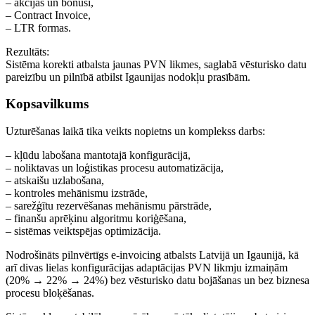
– akcijas un bonusi,
– Contract Invoice,
– LTR formas.
Rezultāts:
Sistēma korekti atbalsta jaunas PVN likmes, saglabā vēsturisko datu
pareizību un pilnībā atbilst Igaunijas nodokļu prasībām.
Kopsavilkums
Uzturēšanas laikā tika veikts nopietns un komplekss darbs:
– kļūdu labošana mantotajā konfigurācijā,
– noliktavas un loģistikas procesu automatizācija,
– atskaišu uzlabošana,
– kontroles mehānismu izstrāde,
– sarežģītu rezervēšanas mehānismu pārstrāde,
– finanšu aprēķinu algoritmu koriģēšana,
– sistēmas veiktspējas optimizācija.
Nodrošināts pilnvērtīgs e-invoicing atbalsts Latvijā un Igaunijā, kā
arī divas lielas konfigurācijas adaptācijas PVN likmju izmaiņām
(20% → 22% → 24%) bez vēsturisko datu bojāšanas un bez biznesa
procesu bloķēšanas.