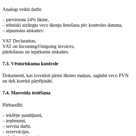
Analogi veikti darbi:
– pievienota 24% likme,
– tehniski aizliegta veco likmju lietošana pēc kontroles datuma,
– atjaunotas atskaites:
VAT Declaration,
VAT on Incoming/Outgoing invoices,
pārdošanas un iepirkumu atskaites.
7.3. Vēsturiskuma kontrole
Dokumenti, kas izveidoti pirms likmes maiņas, saglabā veco PVN
un tiek korekti pārrēķināti.
7.4. Masveida testēšana
Pārbaudīti:
– iekšējie pasūtījumi,
– ieņēmumi,
– servisa darbi,
– rezervācijas,