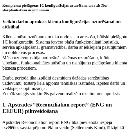
Kompleksa pielāgotas 1C konfigurācijas uzturēšana un attīstība
starptautiskam uzņēmumam
Veikto darbu apraksts klienta konfigurācijas uzturēšanai un
attīstībai
Klients mūsu uzņēmumam tika nodots jau ar esošu, būtiski pielāgotu
1C konfigurāciju. Sistēma ietvēra plašu funkcionalitāti loģistikā,
servisa apkalpošanā, grāmatvedībā, darbā ar iekšējiem pasūtījumiem
un noliktavas procesos.
Mūsu uzdevums bija nodrošināt sistēmas uzturēšanu, kļūdu
labošanu, funkcionalitātes attīstību un risinājuma pielāgošanu klienta
biznesa procesiem.
Darba periodā tika izpildīti desmitiem dažādas sarežģītības
uzdevumu, tostarp liela apjoma tehniskās izstrādes, izpētes darbi un
veiktspējas optimizācija.
Zemāk sniegts strukturēts galveno realizēto uzlabojumu apraksts.
1. Apstrādes “Reconciliation report” (ENG un
EEEUR) pilnveidošana
Apstrādei Reconciliation report ENG tika pievienota iespēja
izvēlēties savstarpējo norēķinu veidu (Settlements Kind), līdzīgi kā