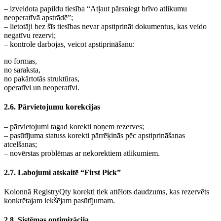
– izveidota papildu tiesība “Atļaut pārsniegt brīvo atlikumu
neoperatīvā apstrādē”;
– lietotāji bez šīs tiesības nevar apstiprināt dokumentus, kas veido
negatīvu rezervi;
– kontrole darbojas, veicot apstiprināšanu:
no formas,
no saraksta,
no pakārtotās struktūras,
operatīvi un neoperatīvi.
2.6. Pārvietojumu korekcijas
– pārvietojumi tagad korekti noņem rezerves;
– pasūtījuma statuss korekti pārrēķinās pēc apstiprināšanas
atcelšanas;
– novērstas problēmas ar nekorektiem atlikumiem.
2.7. Labojumi atskaitē “First Pick”
Kolonnā RegistryQty korekti tiek attēlots daudzums, kas rezervēts
konkrētajam iekšējam pasūtījumam.
2.8. Sistēmas optimizācija