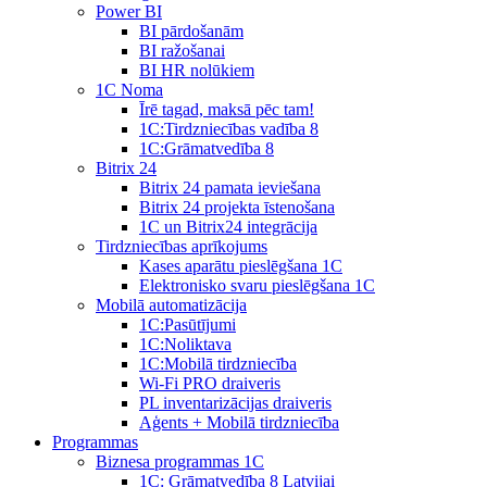
Power BI
BI pārdošanām
BI ražošanai
BI HR nolūkiem
1C Noma
Īrē tagad, maksā pēc tam!
1С:Tirdzniecības vadība 8
1С:Grāmatvedība 8
Bitrix 24
Bitrix 24 pamata ieviešana
Bitrix 24 projekta īstenošana
1C un Bitrix24 integrācija
Tirdzniecības aprīkojums
Kases aparātu pieslēgšana 1C
Elektronisko svaru pieslēgšana 1C
Mobilā automatizācija
1С:Pasūtījumi
1С:Noliktava
1С:Mobilā tirdzniecība
Wi-Fi PRO draiveris
PL inventarizācijas draiveris
Aģents + Mobilā tirdzniecība
Programmas
Biznesa programmas 1C
1C: Grāmatvedība 8 Latvijai