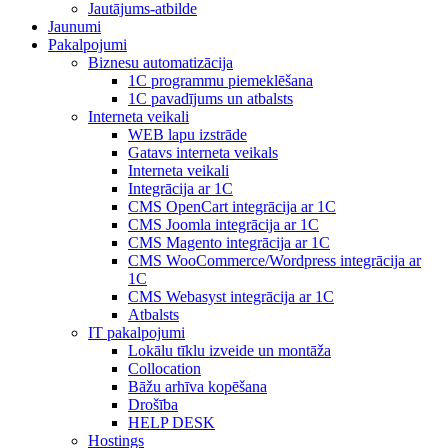
Jautājums-atbilde
Jaunumi
Pakalpojumi
Biznesu automatizācija
1С programmu piemeklēšana
1С pavadījums un atbalsts
Interneta veikali
WEB lapu izstrāde
Gatavs interneta veikals
Interneta veikali
Integrācija ar 1C
CMS OpenCart integrācija ar 1C
CMS Joomla integrācija ar 1C
CMS Magento integrācija ar 1C
CMS WooCommerce/Wordpress integrācija ar
1C
CMS Webasyst integrācija ar 1C
Atbalsts
IT pakalpojumi
Lokālu tīklu izveide un montāža
Collocation
Bāžu arhīva kopēšana
Drošība
HELP DESK
Hostings