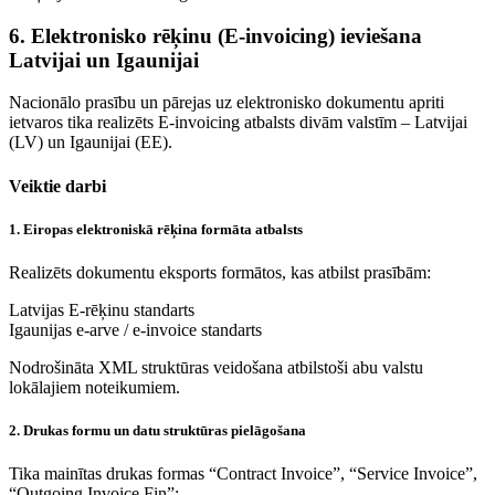
6. Elektronisko rēķinu (E-invoicing) ieviešana
Latvijai un Igaunijai
Nacionālo prasību un pārejas uz elektronisko dokumentu apriti
ietvaros tika realizēts E-invoicing atbalsts divām valstīm – Latvijai
(LV) un Igaunijai (EE).
Veiktie darbi
1. Eiropas elektroniskā rēķina formāta atbalsts
Realizēts dokumentu eksports formātos, kas atbilst prasībām:
Latvijas E-rēķinu standarts
Igaunijas e-arve / e-invoice standarts
Nodrošināta XML struktūras veidošana atbilstoši abu valstu
lokālajiem noteikumiem.
2. Drukas formu un datu struktūras pielāgošana
Tika mainītas drukas formas “Contract Invoice”, “Service Invoice”,
“Outgoing Invoice Fin”: