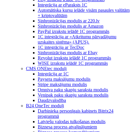
Integrācija ar eParaksts 1C
Automātiska kursu ielāde visām pasaules valūtām
+ kriptovalūtām
Sinhronizācijas modulis ar 220.lv
Sinhronizācijas modulis ar Amazon
PayPal izrakstu ielādē 1C programmās
1C integrācija ar «Atkritumu pārvadājumu
uzskaites sistēma» (APUS).
1C integrācija ar TecDoc
Sinhronizācijas modulis ar Ebay
Revolut izrakstu ielādē 1C programmās
WISE izrakstu ielādē 1C programmās
CMS ONEtec moduļi
Integrācija ar 1C
Paysera maksājumu modulis
Stripe maksājumu modulis
Omniva paku skapju saraksta modulis
Venipak paku skapju saraksta modulis
Daudzvalodība
B24 OneTec moduļi
Darbinieka personīgais kabinets Bitrix24
programmā
Latviešu valodas tulkošanas modulis
Biznesa process atvaļinājumiem