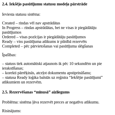
2.4. Iekšējo pasūtījumu statusu modeļa pārstrāde
Ieviesta statusu sistēma:
Created – rindas vēl nav apstrādātas
In Progress – rindas apstrādātas, bet ne visas ir piegādātāju
pasūtījumos
Ordered – visas pozīcijas ir piegādātāju pasūtījumos
Ready – viss pasūtījuma atlikums ir pilnībā rezervēts
Completed – pēc pārvietošanas vai pasūtījuma slēgšanas
Īpašības:
– statuss tiek automātiski atjaunots ik pēc 10 sekundēm un pie
ierakstīšanas;
– korekti pārrēķinās, atceļot dokumentu apstiprināšanu;
– statusa Ready loģika balstās uz reģistra “Iekšējie pasūtījumi”
atlikumiem un rezervēm.
2.5. Rezervēšanas “mīnusā” aizliegums
Problēma: sistēma ļāva rezervēt preces ar negatīvu atlikumu.
Risinājums: