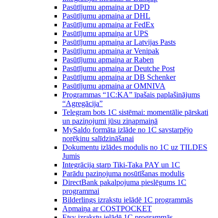
Pasūtījumu apmaiņa ar DPD
Pasūtījumu apmaiņa ar DHL
Pasūtījumu apmaiņa ar FedEx
Pasūtījumu apmaiņa ar UPS
Pasūtījumu apmaiņa ar Latvijas Pasts
Pasūtījumu apmaiņa ar Venipak
Pasūtījumu apmaiņa ar Raben
Pasūtījumu apmaiņa ar Deutche Post
Pasūtījumu apmaiņa ar DB Schenker
Pasūtījumu apmaiņa ar OMNIVA
Programmas “1C:KA” īpašais paplašinājums
“Agregācija”
Telegram bots 1C sistēmai: momentālie pārskati
un paziņojumi jūsu ziņapmaiņā
MySaldo formāta izlāde no 1C savstarpējo
norēķinu salīdzināšanai
Dokumentu izlādes modulis no 1C uz TILDES
Jumis
Integrācija starp Tiki-Taka PAY un 1C
Parādu paziņojuma nosūtīšanas modulis
DirectBank pakalpojuma pieslēgums 1C
programmai
Bilderlings izrakstu ielādē 1C programmās
Apmaiņa ar COSTPOCKET
Etsy izrakstu ielādē 1C programmās