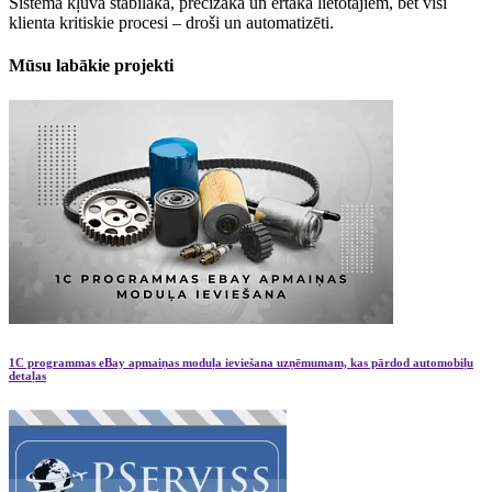
Sistēma kļuva stabilāka, precīzāka un ērtāka lietotājiem, bet visi
klienta kritiskie procesi – droši un automatizēti.
Mūsu labākie
projekti
1C programmas eBay apmaiņas moduļa ieviešana uzņēmumam, kas pārdod automobiļu
detaļas