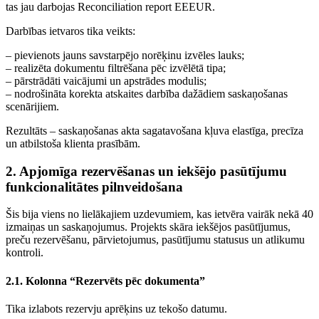
tas jau darbojas Reconciliation report EEEUR.
Darbības ietvaros tika veikts:
– pievienots jauns savstarpējo norēķinu izvēles lauks;
– realizēta dokumentu filtrēšana pēc izvēlētā tipa;
– pārstrādāti vaicājumi un apstrādes modulis;
– nodrošināta korekta atskaites darbība dažādiem saskaņošanas
scenārijiem.
Rezultāts – saskaņošanas akta sagatavošana kļuva elastīga, precīza
un atbilstoša klienta prasībām.
2. Apjomīga rezervēšanas un iekšējo pasūtījumu
funkcionalitātes pilnveidošana
Šis bija viens no lielākajiem uzdevumiem, kas ietvēra vairāk nekā 40
izmaiņas un saskaņojumus. Projekts skāra iekšējos pasūtījumus,
preču rezervēšanu, pārvietojumus, pasūtījumu statusus un atlikumu
kontroli.
2.1. Kolonna “Rezervēts pēc dokumenta”
Tika izlabots rezervju aprēķins uz tekošo datumu.