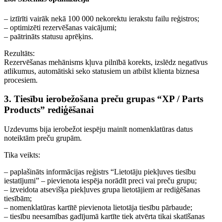
– iztīrīti vairāk nekā 100 000 nekorektu ierakstu failu reģistros;
– optimizēti rezervēšanas vaicājumi;
– paātrināts statusu aprēķins.
Rezultāts:
Rezervēšanas mehānisms kļuva pilnībā korekts, izslēdz negatīvus
atlikumus, automātiski seko statusiem un atbilst klienta biznesa
procesiem.
3. Tiesību ierobežošana preču grupas “XP / Parts
Products” rediģēšanai
Uzdevums bija ierobežot iespēju mainīt nomenklatūras datus
noteiktām preču grupām.
Tika veikts:
– paplašināts informācijas reģistrs “Lietotāju piekļuves tiesību
iestatījumi” – pievienota iespēja norādīt preci vai preču grupu;
– izveidota atsevišķa piekļuves grupa lietotājiem ar rediģēšanas
tiesībām;
– nomenklatūras kartītē pievienota lietotāja tiesību pārbaude;
– tiesību neesamības gadījumā kartīte tiek atvērta tikai skatīšanas