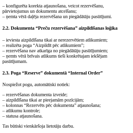
– konfigurēta korekta atjaunošana, veicot rezervēšanu,
pārvietojumus un dokumentu atcelšanu;
– ņemta vērā daļēja rezervēšana un piegādātāju pasūtījumi.
2.2. Dokumenta “Preču rezervēšana” aizpildīšanas loģika
– ieviesta aizpildīšana tikai ar nerezervētiem atlikumiem;
– realizēta poga “Aizpildīt pēc atlikumiem”;
– rezervēšana nav atkarīga no piegādātāju pasūtījumiem;
– ņemts vērā brīvais atlikums tieši konkrētajam iekšējam
pasūtījumam.
2.3. Poga “Reserve” dokumentā “Internal Order”
Nospiežot pogu, automātiski notiek:
– rezervēšanas dokumenta izveide;
– aizpildīšana tikai ar pieejamām pozīcijām;
– kolonnas “Rezervēts pēc dokumenta” atjaunošana;
– atlikumu kontrole;
– statusa atjaunošana.
Tas būtiski vienkāršoja lietotāju darbu.