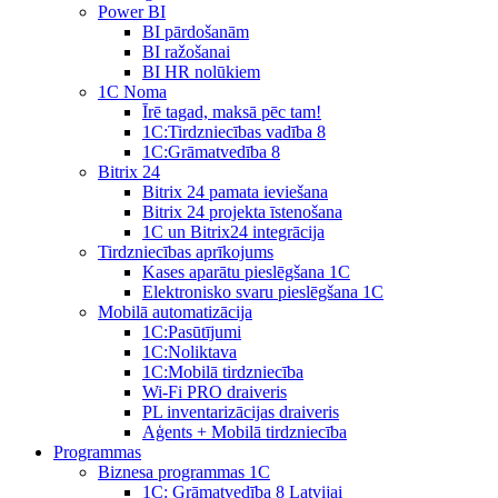
Power BI
BI pārdošanām
BI ražošanai
BI HR nolūkiem
1C Noma
Īrē tagad, maksā pēc tam!
1С:Tirdzniecības vadība 8
1С:Grāmatvedība 8
Bitrix 24
Bitrix 24 pamata ieviešana
Bitrix 24 projekta īstenošana
1C un Bitrix24 integrācija
Tirdzniecības aprīkojums
Kases aparātu pieslēgšana 1C
Elektronisko svaru pieslēgšana 1C
Mobilā automatizācija
1С:Pasūtījumi
1С:Noliktava
1С:Mobilā tirdzniecība
Wi-Fi PRO draiveris
PL inventarizācijas draiveris
Aģents + Mobilā tirdzniecība
Programmas
Biznesa programmas 1C
1C: Grāmatvedība 8 Latvijai