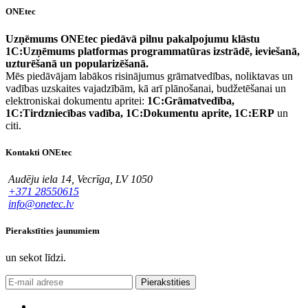
ONEtec
Uzņēmums ONEtec piedāvā pilnu pakalpojumu klāstu
1C:Uzņēmums platformas programmatūras izstrādē, ieviešanā,
uzturēšanā un popularizēšanā.
Mēs piedāvājam labākos risinājumus grāmatvedības, noliktavas un
vadības uzskaites vajadzībām, kā arī plānošanai, budžetēšanai un
elektroniskai dokumentu apritei:
1C:Grāmatvedība,
1C:Tirdzniecības vadība, 1C:Dokumentu aprite, 1C:ERP
un
citi.
Kontakti ONEtec
Audēju iela 14, Vecrīga, LV 1050
+371 28550615
info@onetec.lv
Pierakstīties jaunumiem
un sekot līdzi.
Pierakstities