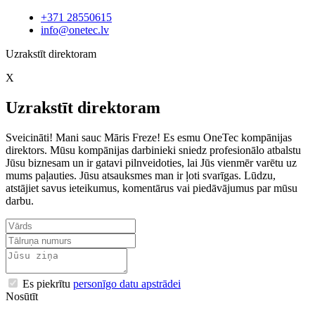
+371 28550615
info@onetec.lv
Uzrakstīt direktoram
X
Uzrakstīt direktoram
Sveicināti! Mani sauc Māris Freze! Es esmu OneTec kompānijas
direktors. Mūsu kompānijas darbinieki sniedz profesionālo atbalstu
Jūsu biznesam un ir gatavi pilnveidoties, lai Jūs vienmēr varētu uz
mums paļauties. Jūsu atsauksmes man ir ļoti svarīgas. Lūdzu,
atstājiet savus ieteikumus, komentārus vai piedāvājumus par mūsu
darbu.
Es piekrītu
personīgo datu apstrādei
Nosūtīt