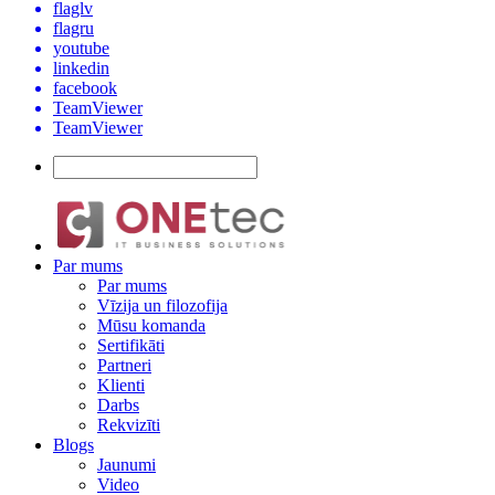
flaglv
flagru
youtube
linkedin
facebook
TeamViewer
TeamViewer
Par mums
Par mums
Vīzija un filozofija
Mūsu komanda
Sertifikāti
Partneri
Klienti
Darbs
Rekvizīti
Blogs
Jaunumi
Video