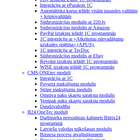
Integrācija ar eParaksts 1C
Automātiska kursu ielāde visām pasaules valūtām
+ kriptovalūtām
Sinhronizācijas modulis ar 220.lv
Sinhronizācijas modulis ar Amazon
PayPal izrakstu ielādē 1C programmās
1C integrācija ar «Atkritumu pārvadājumu
uzskaites sistēma» (APUS).
1C integrācija ar TecDoc
Sinhronizācijas modulis ar Ebay
Revolut izrakstu ielādē 1C programmās
WISE izrakstu ielādē 1C programmās
CMS ONEtec moduļi
Integrācija ar 1C
Paysera maksājumu modulis
Stripe maksājumu modulis
Omniva paku skapju saraksta modulis
Venipak paku skapju saraksta modulis
Daudzvalodība
B24 OneTec moduļi
Darbinieka personīgais kabinets Bitrix24
programmā
Latviešu valodas tulkošanas modulis
Biznesa process atvaļinājumiem