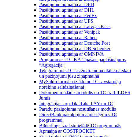
Pasūtījumu apmaiņa ar DPD
Pasūtījumu apmaiņa ar DHL
Pasūtījumu apmaiņa ar FedEx
Pasūtījumu apmaiņa ar UPS
Pasūtījumu apmaiņa ar Latvijas Pasts
Pasūtījumu apmaiņa ar Venipak
Pasūtījumu apmaiņa ar Raben
Pasūtījumu apmaiņa ar Deutche Post
Pasūtījumu apmaiņa ar DB Schenker
Pasūtījumu apmaiņa ar OMNIVA
Programmas “1C:KA” īpašais paplašinājums
“Agregācija”
Telegram bots 1C sistēmai: momentālie pārskati
un paziņojumi jūsu ziņapmaiņā
MySaldo formāta izlāde no 1C savstarpējo
norēķinu salīdzināšanai
Dokumentu izlādes modulis no 1C uz TILDES
Jumis
Integrācija starp Tiki-Taka PAY un 1C
Parādu paziņojuma nosūtīšanas modulis
DirectBank pakalpojuma pieslēgums 1C
programmai
Bilderlings izrakstu ielādē 1C programmās
Apmaiņa ar COSTPOCKET
Etsy izrakstu ielādē 1C programmās