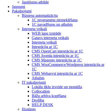
Jautājums-atbilde
Jaunumi
Pakalpojumi
Biznesu automatizācija
1С programmu piemeklēšana
1С pavadījums un atbalsts
Interneta veikali
WEB lapu izstrāde
Gatavs interneta veikals
Interneta veikali
Integrācija ar 1C
CMS OpenCart integrācija ar 1C
CMS Joomla integrācija ar 1C
CMS Magento integrācija ar 1C
CMS WooCommerce/Wordpress integrācija ar
1C
CMS Webasyst integrācija ar 1C
Atbalsts
IT pakalpojumi
Lokālu tīklu izveide un montāža
Collocation
Bāžu arhīva kopēšana
Drošība
HELP DESK
Hostings