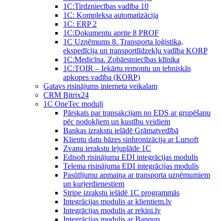
1C:Tirdzniecības vadība 10
1С: Kompleksa automatizācija
1C: ERP 2
1С:Dokumentu aprite 8 PROF
1C Uzņēmums 8. Transporta loģistika,
ekspedīcija un transportlīdzekļu vadība KORP
1C:Medicīna. Zobārstniecības klīnika
1C:TOIR – Iekārtu remontu un tehniskās
apkopes vadība (KORP)
Gatavs risinājums interneta veikalam
CRM Bitrix24
1С OneTec moduļi
Pārskats par transakcijam no EDS ar grupēšanu
pēc nodokļiem un kustību veidiem
Bankas izrakstu ielādē Grāmatvedībā
Klientu datu bāzes sinhronizācija ar Lursoft
Zvanu ierakstu lejuplāde 1C
Edisoft risinājuma EDI integrācijas modulis
Telema risinājuma EDI integrācijas modulis
Pasūtījumu apmaiņa ar transporta uzņēmumiem
un kurjerdienestiem
Stripe izrakstu ielādē 1C programmās
Integrācijas modulis ar klientiem.lv
Integrācijas modulis ar rekini.lv
Integrācijas modulis ar Banqup