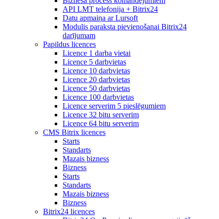
Biznesa process komandējumiem
API LMT telefonija + Bitrix24
Datu apmaiņa ar Lursoft
Modulis paraksta pievienošanai Bitrix24
darījumam
Papildus licences
Licence 1 darba vietai
Licence 5 darbvietas
Licence 10 darbvietas
Licence 20 darbvietas
Licence 50 darbvietas
Licence 100 darbvietas
Licence serverim 5 pieslēgumiem
Licence 32 bitu serverim
Licence 64 bitu serverim
CMS Bitrix licences
Starts
Standarts
Mazais bizness
Bizness
Starts
Standarts
Mazais bizness
Bizness
Bitrix24 licences