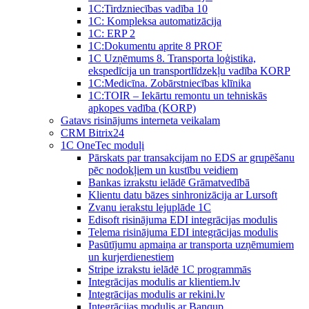
1C:Tirdzniecības vadība 10
1С: Kompleksa automatizācija
1C: ERP 2
1С:Dokumentu aprite 8 PROF
1C Uzņēmums 8. Transporta loģistika,
ekspedīcija un transportlīdzekļu vadība KORP
1C:Medicīna. Zobārstniecības klīnika
1C:TOIR – Iekārtu remontu un tehniskās
apkopes vadība (KORP)
Gatavs risinājums interneta veikalam
CRM Bitrix24
1С OneTec moduļi
Pārskats par transakcijam no EDS ar grupēšanu
pēc nodokļiem un kustību veidiem
Bankas izrakstu ielādē Grāmatvedībā
Klientu datu bāzes sinhronizācija ar Lursoft
Zvanu ierakstu lejuplāde 1C
Edisoft risinājuma EDI integrācijas modulis
Telema risinājuma EDI integrācijas modulis
Pasūtījumu apmaiņa ar transporta uzņēmumiem
un kurjerdienestiem
Stripe izrakstu ielādē 1C programmās
Integrācijas modulis ar klientiem.lv
Integrācijas modulis ar rekini.lv
Integrācijas modulis ar Banqup