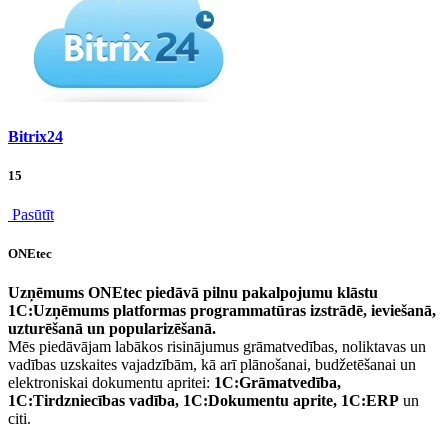
Bitrix24
15
Pasūtīt
ONEtec
Uzņēmums ONEtec piedāvā pilnu pakalpojumu klāstu
1C:Uzņēmums platformas programmatūras izstrādē, ieviešanā,
uzturēšanā un popularizēšanā.
Mēs piedāvājam labākos risinājumus grāmatvedības, noliktavas un
vadības uzskaites vajadzībām, kā arī plānošanai, budžetēšanai un
elektroniskai dokumentu apritei:
1C:Grāmatvedība,
1C:Tirdzniecības vadība, 1C:Dokumentu aprite, 1C:ERP
un
citi.