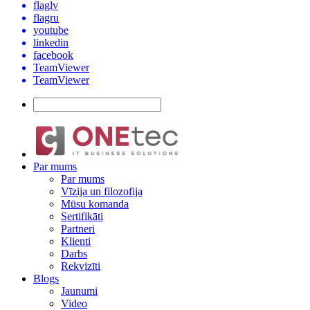
flaglv
flagru
youtube
linkedin
facebook
TeamViewer
TeamViewer
Par mums
Par mums
Vīzija un filozofija
Mūsu komanda
Sertifikāti
Partneri
Klienti
Darbs
Rekvizīti
Blogs
Jaunumi
Video