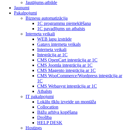
Jautājums-atbilde
Jaunumi
Pakalpojumi
Biznesu automatizācija
1С programmu piemeklēšana
1С pavadījums un atbalsts
Interneta veikali
WEB lapu izstrāde
Gatavs interneta veikals
Interneta veikali
Integrācija ar 1C
CMS OpenCart integrācija ar 1C
CMS Joomla integrācija ar 1C
CMS Magento integrācija ar 1C
CMS WooCommerce/Wordpress integrācija ar
1C
CMS Webasyst integrācija ar 1C
Atbalsts
IT pakalpojumi
Lokālu tīklu izveide un montāža
Collocation
Bāžu arhīva kopēšana
Drošība
HELP DESK
Hostings