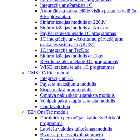
Integrācija ar eParaksts 1C
Automātiska kursu ielāde visām pasaules valūtām
+ kriptovalūtām
Sinhronizācijas modulis ar 220.lv
Sinhronizācijas modulis ar Amazon
PayPal izrakstu ielādē 1C programmās
1C integrācija ar «Atkritumu pārvadājumu
uzskaites sistēma» (APUS).
1C integrācija ar TecDoc
Sinhronizācijas modulis ar Ebay
Revolut izrakstu ielādē 1C programmās
WISE izrakstu ielādē 1C programmās
CMS ONEtec moduļi
Integrācija ar 1C
Paysera maksājumu modulis
Stripe maksājumu modulis
Omniva paku skapju saraksta modulis
Venipak paku skapju saraksta modulis
Daudzvalodība
B24 OneTec moduļi
Darbinieka personīgais kabinets Bitrix24
programmā
Latviešu valodas tulkošanas modulis
Biznesa process atvaļinājumiem