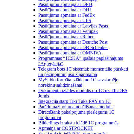
Pasūtījumu apmaiņa ar DPD
Pasūtījumu apmaiņa ar DHL
Pasūtījumu apmaiņa ar FedEx
Pasūtījumu apmaiņa ar UPS
Pasūtījumu apmaiņa ar Latvijas Pasts
Pasūtījumu apmaiņa ar Venipak
Pasūtījumu apmaiņa ar Raben
Pasūtījumu apmaiņa ar Deutche Post
Pasūtījumu apmaiņa ar DB Schenker
Pasūtījumu apmaiņa ar OMNIVA
Programmas “1C:KA” īpašais paplašinājums
“Agregācija”
Telegram bots 1C sistēmai: momentālie pārskati
un paziņojumi jūsu ziņapmaiņā
MySaldo formāta izlāde no 1C savstarpējo
norēķinu salīdzināšanai
Dokumentu izlādes modulis no 1C uz TILDES
Jumis
Integrācija starp Tiki-Taka PAY un 1C
Parādu paziņojuma nosūtīšanas modulis
DirectBank pakalpojuma pieslēgums 1C
programmai
Bilderlings izrakstu ielādē 1C programmās
Apmaiņa ar COSTPOCKET
Etsy izrakstu ielādē 1C programmās