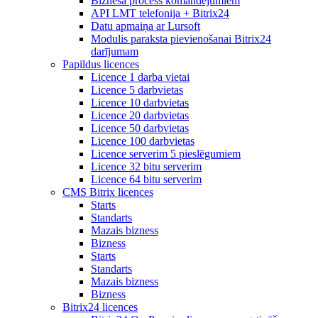
Biznesa process komandējumiem
API LMT telefonija + Bitrix24
Datu apmaiņa ar Lursoft
Modulis paraksta pievienošanai Bitrix24
darījumam
Papildus licences
Licence 1 darba vietai
Licence 5 darbvietas
Licence 10 darbvietas
Licence 20 darbvietas
Licence 50 darbvietas
Licence 100 darbvietas
Licence serverim 5 pieslēgumiem
Licence 32 bitu serverim
Licence 64 bitu serverim
CMS Bitrix licences
Starts
Standarts
Mazais bizness
Bizness
Starts
Standarts
Mazais bizness
Bizness
Bitrix24 licences