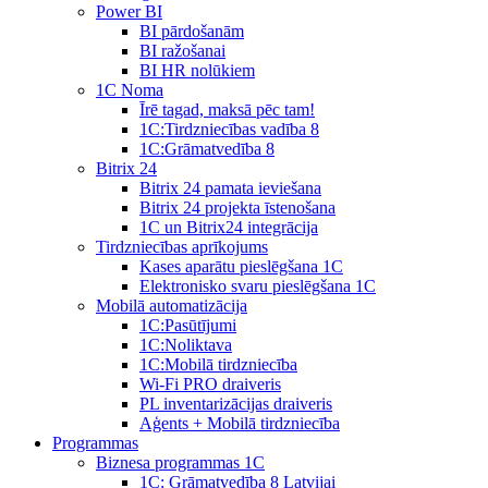
Power BI
BI pārdošanām
BI ražošanai
BI HR nolūkiem
1C Noma
Īrē tagad, maksā pēc tam!
1С:Tirdzniecības vadība 8
1С:Grāmatvedība 8
Bitrix 24
Bitrix 24 pamata ieviešana
Bitrix 24 projekta īstenošana
1C un Bitrix24 integrācija
Tirdzniecības aprīkojums
Kases aparātu pieslēgšana 1C
Elektronisko svaru pieslēgšana 1C
Mobilā automatizācija
1С:Pasūtījumi
1С:Noliktava
1С:Mobilā tirdzniecība
Wi-Fi PRO draiveris
PL inventarizācijas draiveris
Aģents + Mobilā tirdzniecība
Programmas
Biznesa programmas 1C
1C: Grāmatvedība 8 Latvijai