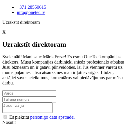
+371 28550615
info@onetec.lv
Uzrakstīt direktoram
X
Uzrakstīt direktoram
Sveicināti! Mani sauc Māris Freze! Es esmu OneTec kompānijas
direktors. Mūsu kompānijas darbinieki sniedz profesionālo atbalstu
Jūsu biznesam un ir gatavi pilnveidoties, lai Jūs vienmēr varētu uz
mums paļauties. Jūsu atsauksmes man ir ļoti svarīgas. Lūdzu,
atstājiet savus ieteikumus, komentārus vai piedāvājumus par mūsu
darbu.
Es piekrītu
personīgo datu apstrādei
Nosūtīt