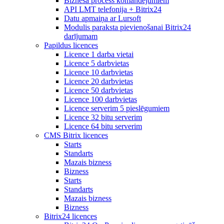
Biznesa process komandējumiem
API LMT telefonija + Bitrix24
Datu apmaiņa ar Lursoft
Modulis paraksta pievienošanai Bitrix24
darījumam
Papildus licences
Licence 1 darba vietai
Licence 5 darbvietas
Licence 10 darbvietas
Licence 20 darbvietas
Licence 50 darbvietas
Licence 100 darbvietas
Licence serverim 5 pieslēgumiem
Licence 32 bitu serverim
Licence 64 bitu serverim
CMS Bitrix licences
Starts
Standarts
Mazais bizness
Bizness
Starts
Standarts
Mazais bizness
Bizness
Bitrix24 licences