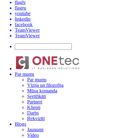
flaglv
flagru
youtube
linkedin
facebook
TeamViewer
TeamViewer
Par mums
Par mums
Vīzija un filozofija
Mūsu komanda
Sertifikāti
Partneri
Klienti
Darbs
Rekvizīti
Blogs
Jaunumi
Video