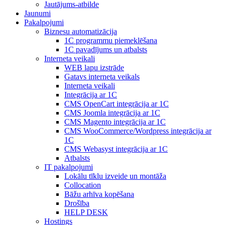
Jautājums-atbilde
Jaunumi
Pakalpojumi
Biznesu automatizācija
1С programmu piemeklēšana
1С pavadījums un atbalsts
Interneta veikali
WEB lapu izstrāde
Gatavs interneta veikals
Interneta veikali
Integrācija ar 1C
CMS OpenCart integrācija ar 1C
CMS Joomla integrācija ar 1C
CMS Magento integrācija ar 1C
CMS WooCommerce/Wordpress integrācija ar
1C
CMS Webasyst integrācija ar 1C
Atbalsts
IT pakalpojumi
Lokālu tīklu izveide un montāža
Collocation
Bāžu arhīva kopēšana
Drošība
HELP DESK
Hostings