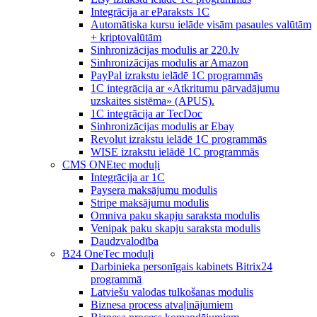
Integrācija ar eParaksts 1C
Automātiska kursu ielāde visām pasaules valūtām
+ kriptovalūtām
Sinhronizācijas modulis ar 220.lv
Sinhronizācijas modulis ar Amazon
PayPal izrakstu ielādē 1C programmās
1C integrācija ar «Atkritumu pārvadājumu
uzskaites sistēma» (APUS).
1C integrācija ar TecDoc
Sinhronizācijas modulis ar Ebay
Revolut izrakstu ielādē 1C programmās
WISE izrakstu ielādē 1C programmās
CMS ONEtec moduļi
Integrācija ar 1C
Paysera maksājumu modulis
Stripe maksājumu modulis
Omniva paku skapju saraksta modulis
Venipak paku skapju saraksta modulis
Daudzvalodība
B24 OneTec moduļi
Darbinieka personīgais kabinets Bitrix24
programmā
Latviešu valodas tulkošanas modulis
Biznesa process atvaļinājumiem