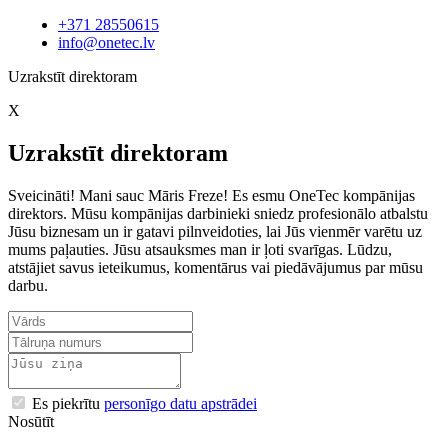
+371 28550615
info@onetec.lv
Uzrakstīt direktoram
X
Uzrakstīt direktoram
Sveicināti! Mani sauc Māris Freze! Es esmu OneTec kompānijas
direktors. Mūsu kompānijas darbinieki sniedz profesionālo atbalstu
Jūsu biznesam un ir gatavi pilnveidoties, lai Jūs vienmēr varētu uz
mums paļauties. Jūsu atsauksmes man ir ļoti svarīgas. Lūdzu,
atstājiet savus ieteikumus, komentārus vai piedāvājumus par mūsu
darbu.
Es piekrītu
personīgo datu apstrādei
Nosūtīt