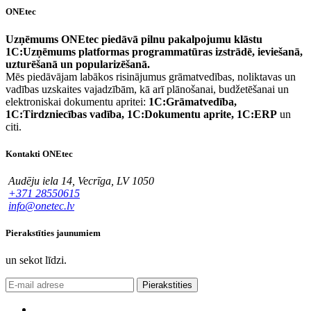
ONEtec
Uzņēmums ONEtec piedāvā pilnu pakalpojumu klāstu
1C:Uzņēmums platformas programmatūras izstrādē, ieviešanā,
uzturēšanā un popularizēšanā.
Mēs piedāvājam labākos risinājumus grāmatvedības, noliktavas un
vadības uzskaites vajadzībām, kā arī plānošanai, budžetēšanai un
elektroniskai dokumentu apritei:
1C:Grāmatvedība,
1C:Tirdzniecības vadība, 1C:Dokumentu aprite, 1C:ERP
un
citi.
Kontakti ONEtec
Audēju iela 14, Vecrīga, LV 1050
+371 28550615
info@onetec.lv
Pierakstīties jaunumiem
un sekot līdzi.
Pierakstities