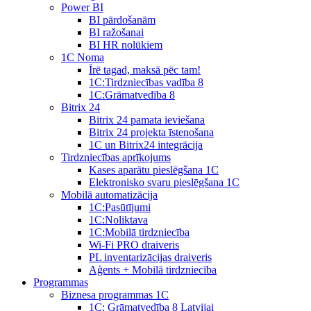
Power BI
BI pārdošanām
BI ražošanai
BI HR nolūkiem
1C Noma
Īrē tagad, maksā pēc tam!
1С:Tirdzniecības vadība 8
1С:Grāmatvedība 8
Bitrix 24
Bitrix 24 pamata ieviešana
Bitrix 24 projekta īstenošana
1C un Bitrix24 integrācija
Tirdzniecības aprīkojums
Kases aparātu pieslēgšana 1C
Elektronisko svaru pieslēgšana 1C
Mobilā automatizācija
1С:Pasūtījumi
1С:Noliktava
1С:Mobilā tirdzniecība
Wi-Fi PRO draiveris
PL inventarizācijas draiveris
Aģents + Mobilā tirdzniecība
Programmas
Biznesa programmas 1C
1C: Grāmatvedība 8 Latvijai