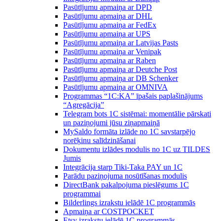
Pasūtījumu apmaiņa ar DPD
Pasūtījumu apmaiņa ar DHL
Pasūtījumu apmaiņa ar FedEx
Pasūtījumu apmaiņa ar UPS
Pasūtījumu apmaiņa ar Latvijas Pasts
Pasūtījumu apmaiņa ar Venipak
Pasūtījumu apmaiņa ar Raben
Pasūtījumu apmaiņa ar Deutche Post
Pasūtījumu apmaiņa ar DB Schenker
Pasūtījumu apmaiņa ar OMNIVA
Programmas “1C:KA” īpašais paplašinājums
“Agregācija”
Telegram bots 1C sistēmai: momentālie pārskati
un paziņojumi jūsu ziņapmaiņā
MySaldo formāta izlāde no 1C savstarpējo
norēķinu salīdzināšanai
Dokumentu izlādes modulis no 1C uz TILDES
Jumis
Integrācija starp Tiki-Taka PAY un 1C
Parādu paziņojuma nosūtīšanas modulis
DirectBank pakalpojuma pieslēgums 1C
programmai
Bilderlings izrakstu ielādē 1C programmās
Apmaiņa ar COSTPOCKET
Etsy izrakstu ielādē 1C programmās