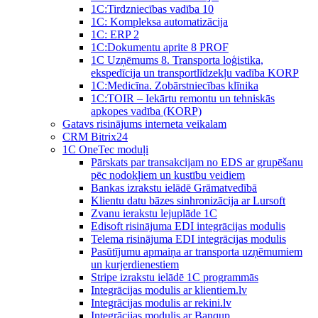
1C:Tirdzniecības vadība 10
1С: Kompleksa automatizācija
1C: ERP 2
1С:Dokumentu aprite 8 PROF
1C Uzņēmums 8. Transporta loģistika,
ekspedīcija un transportlīdzekļu vadība KORP
1C:Medicīna. Zobārstniecības klīnika
1C:TOIR – Iekārtu remontu un tehniskās
apkopes vadība (KORP)
Gatavs risinājums interneta veikalam
CRM Bitrix24
1С OneTec moduļi
Pārskats par transakcijam no EDS ar grupēšanu
pēc nodokļiem un kustību veidiem
Bankas izrakstu ielādē Grāmatvedībā
Klientu datu bāzes sinhronizācija ar Lursoft
Zvanu ierakstu lejuplāde 1C
Edisoft risinājuma EDI integrācijas modulis
Telema risinājuma EDI integrācijas modulis
Pasūtījumu apmaiņa ar transporta uzņēmumiem
un kurjerdienestiem
Stripe izrakstu ielādē 1C programmās
Integrācijas modulis ar klientiem.lv
Integrācijas modulis ar rekini.lv
Integrācijas modulis ar Banqup