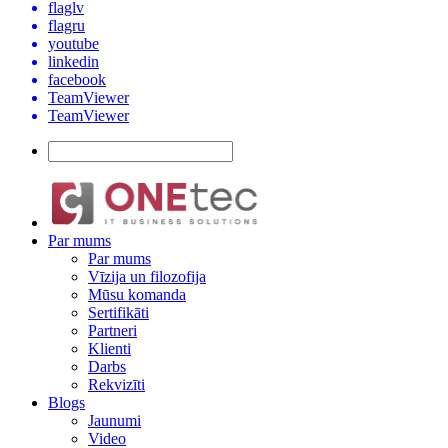
flaglv
flagru
youtube
linkedin
facebook
TeamViewer
TeamViewer
Par mums
Par mums
Vīzija un filozofija
Mūsu komanda
Sertifikāti
Partneri
Klienti
Darbs
Rekvizīti
Blogs
Jaunumi
Video