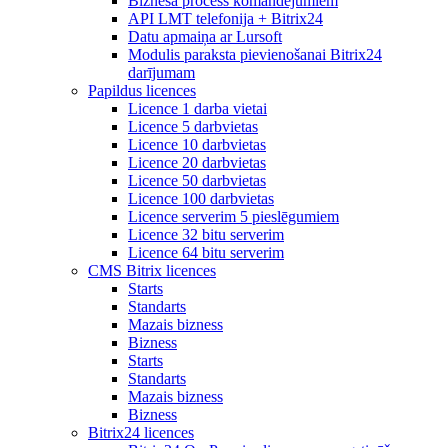
Biznesa process komandējumiem
API LMT telefonija + Bitrix24
Datu apmaiņa ar Lursoft
Modulis paraksta pievienošanai Bitrix24
darījumam
Papildus licences
Licence 1 darba vietai
Licence 5 darbvietas
Licence 10 darbvietas
Licence 20 darbvietas
Licence 50 darbvietas
Licence 100 darbvietas
Licence serverim 5 pieslēgumiem
Licence 32 bitu serverim
Licence 64 bitu serverim
CMS Bitrix licences
Starts
Standarts
Mazais bizness
Bizness
Starts
Standarts
Mazais bizness
Bizness
Bitrix24 licences