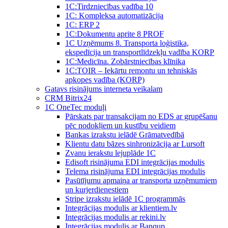
1C:Tirdzniecības vadība 10
1С: Kompleksa automatizācija
1C: ERP 2
1С:Dokumentu aprite 8 PROF
1C Uzņēmums 8. Transporta loģistika,
ekspedīcija un transportlīdzekļu vadība KORP
1C:Medicīna. Zobārstniecības klīnika
1C:TOIR – Iekārtu remontu un tehniskās
apkopes vadība (KORP)
Gatavs risinājums interneta veikalam
CRM Bitrix24
1С OneTec moduļi
Pārskats par transakcijam no EDS ar grupēšanu
pēc nodokļiem un kustību veidiem
Bankas izrakstu ielādē Grāmatvedībā
Klientu datu bāzes sinhronizācija ar Lursoft
Zvanu ierakstu lejuplāde 1C
Edisoft risinājuma EDI integrācijas modulis
Telema risinājuma EDI integrācijas modulis
Pasūtījumu apmaiņa ar transporta uzņēmumiem
un kurjerdienestiem
Stripe izrakstu ielādē 1C programmās
Integrācijas modulis ar klientiem.lv
Integrācijas modulis ar rekini.lv
Integrācijas modulis ar Banqup