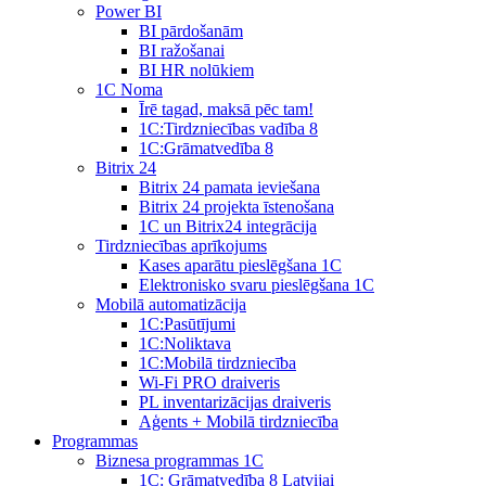
Power BI
BI pārdošanām
BI ražošanai
BI HR nolūkiem
1C Noma
Īrē tagad, maksā pēc tam!
1С:Tirdzniecības vadība 8
1С:Grāmatvedība 8
Bitrix 24
Bitrix 24 pamata ieviešana
Bitrix 24 projekta īstenošana
1C un Bitrix24 integrācija
Tirdzniecības aprīkojums
Kases aparātu pieslēgšana 1C
Elektronisko svaru pieslēgšana 1C
Mobilā automatizācija
1С:Pasūtījumi
1С:Noliktava
1С:Mobilā tirdzniecība
Wi-Fi PRO draiveris
PL inventarizācijas draiveris
Aģents + Mobilā tirdzniecība
Programmas
Biznesa programmas 1C
1C: Grāmatvedība 8 Latvijai