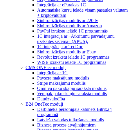
Integrācija ar eParaksts 1C
Automātiska kursu ielāde visām pasaules valūtām
+ kriptovalūtām
Sinhronizācijas modulis ar 220.lv
Sinhronizācijas modulis ar Amazon
PayPal izrakstu ielādē 1C programmās
1C integrācija ar «Atkritumu pārvadājumu
uzskaites sistēma» (APUS).
1C integrācija ar TecDoc
Sinhronizācijas modulis ar Ebay
Revolut izrakstu ielādē 1C programmās
WISE izrakstu ielādē 1C programmās
CMS ONEtec moduļi
Integrācija ar 1C
Paysera maksājumu modulis
Stripe maksājumu modulis
Omniva paku skapju saraksta modulis
Venipak paku skapju saraksta modulis
Daudzvalodība
B24 OneTec moduļi
Darbinieka personīgais kabinets Bitrix24
programmā
Latviešu valodas tulkošanas modulis
Biznesa process atvaļinājumiem