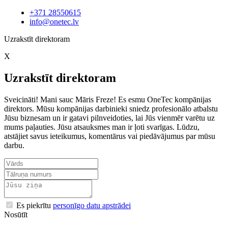
+371 28550615
info@onetec.lv
Uzrakstīt direktoram
X
Uzrakstīt direktoram
Sveicināti! Mani sauc Māris Freze! Es esmu OneTec kompānijas
direktors. Mūsu kompānijas darbinieki sniedz profesionālo atbalstu
Jūsu biznesam un ir gatavi pilnveidoties, lai Jūs vienmēr varētu uz
mums paļauties. Jūsu atsauksmes man ir ļoti svarīgas. Lūdzu,
atstājiet savus ieteikumus, komentārus vai piedāvājumus par mūsu
darbu.
Es piekrītu
personīgo datu apstrādei
Nosūtīt