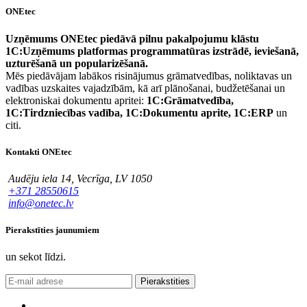
ONEtec
Uzņēmums ONEtec piedāvā pilnu pakalpojumu klāstu
1C:Uzņēmums platformas programmatūras izstrādē, ieviešanā,
uzturēšanā un popularizēšanā.
Mēs piedāvājam labākos risinājumus grāmatvedības, noliktavas un
vadības uzskaites vajadzībām, kā arī plānošanai, budžetēšanai un
elektroniskai dokumentu apritei:
1C:Grāmatvedība,
1C:Tirdzniecības vadība, 1C:Dokumentu aprite, 1C:ERP
un
citi.
Kontakti ONEtec
Audēju iela 14, Vecrīga, LV 1050
+371 28550615
info@onetec.lv
Pierakstīties jaunumiem
un sekot līdzi.
Pierakstities