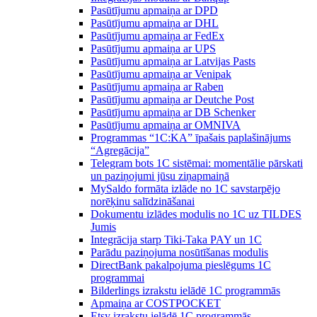
Pasūtījumu apmaiņa ar DPD
Pasūtījumu apmaiņa ar DHL
Pasūtījumu apmaiņa ar FedEx
Pasūtījumu apmaiņa ar UPS
Pasūtījumu apmaiņa ar Latvijas Pasts
Pasūtījumu apmaiņa ar Venipak
Pasūtījumu apmaiņa ar Raben
Pasūtījumu apmaiņa ar Deutche Post
Pasūtījumu apmaiņa ar DB Schenker
Pasūtījumu apmaiņa ar OMNIVA
Programmas “1C:KA” īpašais paplašinājums
“Agregācija”
Telegram bots 1C sistēmai: momentālie pārskati
un paziņojumi jūsu ziņapmaiņā
MySaldo formāta izlāde no 1C savstarpējo
norēķinu salīdzināšanai
Dokumentu izlādes modulis no 1C uz TILDES
Jumis
Integrācija starp Tiki-Taka PAY un 1C
Parādu paziņojuma nosūtīšanas modulis
DirectBank pakalpojuma pieslēgums 1C
programmai
Bilderlings izrakstu ielādē 1C programmās
Apmaiņa ar COSTPOCKET
Etsy izrakstu ielādē 1C programmās