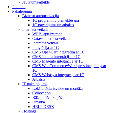
Jautājums-atbilde
Jaunumi
Pakalpojumi
Biznesu automatizācija
1С programmu piemeklēšana
1С pavadījums un atbalsts
Interneta veikali
WEB lapu izstrāde
Gatavs interneta veikals
Interneta veikali
Integrācija ar 1C
CMS OpenCart integrācija ar 1C
CMS Joomla integrācija ar 1C
CMS Magento integrācija ar 1C
CMS WooCommerce/Wordpress integrācija ar
1C
CMS Webasyst integrācija ar 1C
Atbalsts
IT pakalpojumi
Lokālu tīklu izveide un montāža
Collocation
Bāžu arhīva kopēšana
Drošība
HELP DESK
Hostings