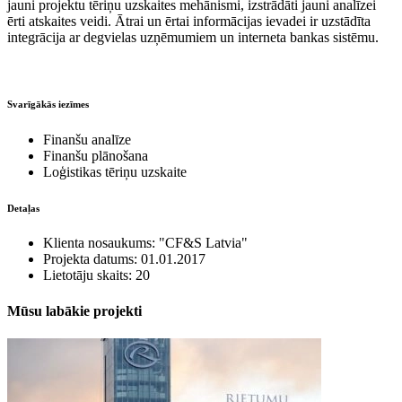
jauni projektu tēriņu uzskaites mehānismi, izstrādāti jauni analīzei
ērti atskaites veidi. Ātrai un ērtai informācijas ievadei ir uzstādīta
integrācija ar degvielas uzņēmumiem un interneta bankas sistēmu.
Svarīgākās iezīmes
Finanšu analīze
Finanšu plānošana
Loģistikas tēriņu uzskaite
Detaļas
Klienta nosaukums: "CF&S Latvia"
Projekta datums: 01.01.2017
Lietotāju skaits: 20
Mūsu labākie
projekti