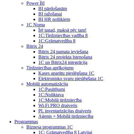
Power BI
BI pārdošanām
BI ražošanai
BI HR nolūkiem
1C Noma
Īrē tagad, maksā pēc tam!
1С:Tirdzniecības vadība 8
1С:Grāmatvedība 8
Bitrix 24
Bitrix 24 pamata ieviešana
Bitrix 24 projekta īstenošana
1C un Bitrix24 integrācija
Tirdzniecības aprīkojums
Kases aparātu pieslēgšana 1C
Elektronisko svaru pieslēgšana 1C
Mobilā automatizācija
1С:Pasūtījumi
1С:Noliktava
1С:Mobilā tirdzniecība
Wi-Fi PRO draiveris
PL inventarizācijas draiveris
Aģents + Mobilā tirdzniecība
Programmas
Biznesa programmas 1C
1C: Grāmatvedība 8 Latvijai