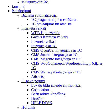
Jautājums-atbilde
Jaunumi
Pakalpojumi
Biznesu automatizācija
1С programmu piemeklēšana
1С pavadījums un atbalsts
Interneta veikali
WEB lapu izstrāde
Gatavs interneta veikals
Interneta veikali
Integrācija ar 1C
CMS OpenCart integrācija ar 1C
CMS Joomla integrācija ar 1C
CMS Magento integrācija ar 1C
CMS WooCommerce/Wordpress integrācija ar
1C
CMS Webasyst integrācija ar 1C
Atbalsts
IT pakalpojumi
Lokālu tīklu izveide un montāža
Collocation
Bāžu arhīva kopēšana
Drošība
HELP DESK
Hostings