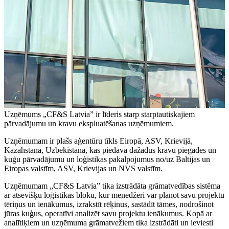
Uzņēmums „CF&S Latvia” ir līderis starp starptautiskajiem
pārvadājumu un kravu ekspluatēšanas uzņēmumiem.
Uzņēmumam ir plašs aģentūru tīkls Eiropā, ASV, Krievijā,
Kazahstanā, Uzbekistānā, kas piedāvā dažādus kravu piegādes un
kuģu pārvadājumu un loģistikas pakalpojumus no/uz Baltijas un
Eiropas valstīm, ASV, Krievijas un NVS valstīm.
Uzņēmumam „CF&S Latvia” tika izstrādāta grāmatvedības sistēma
ar atsevišķu loģistikas bloku, kur menedžeri var plānot savu projektu
tēriņus un ienākumus, izrakstīt rēķinus, sastādīt tāmes, nodrošinot
jūras kuģus, operatīvi analizēt savu projektu ienākumus. Kopā ar
analītiķiem un uzņēmuma grāmatvežiem tika izstrādāti un ieviesti