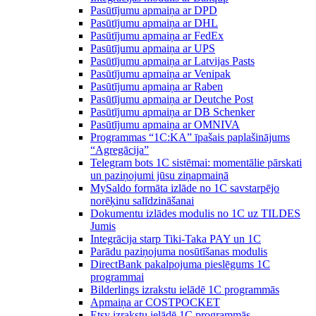
Pasūtījumu apmaiņa ar DPD
Pasūtījumu apmaiņa ar DHL
Pasūtījumu apmaiņa ar FedEx
Pasūtījumu apmaiņa ar UPS
Pasūtījumu apmaiņa ar Latvijas Pasts
Pasūtījumu apmaiņa ar Venipak
Pasūtījumu apmaiņa ar Raben
Pasūtījumu apmaiņa ar Deutche Post
Pasūtījumu apmaiņa ar DB Schenker
Pasūtījumu apmaiņa ar OMNIVA
Programmas “1C:KA” īpašais paplašinājums
“Agregācija”
Telegram bots 1C sistēmai: momentālie pārskati
un paziņojumi jūsu ziņapmaiņā
MySaldo formāta izlāde no 1C savstarpējo
norēķinu salīdzināšanai
Dokumentu izlādes modulis no 1C uz TILDES
Jumis
Integrācija starp Tiki-Taka PAY un 1C
Parādu paziņojuma nosūtīšanas modulis
DirectBank pakalpojuma pieslēgums 1C
programmai
Bilderlings izrakstu ielādē 1C programmās
Apmaiņa ar COSTPOCKET
Etsy izrakstu ielādē 1C programmās