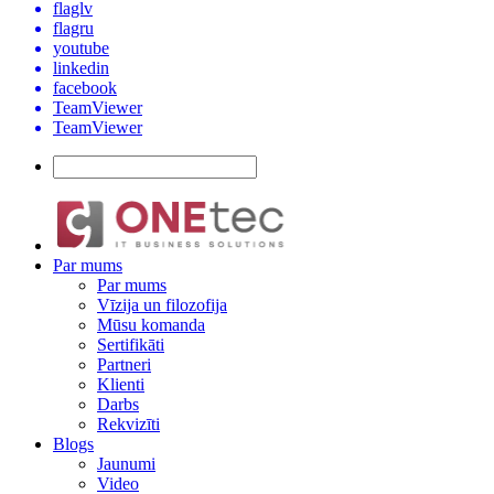
flaglv
flagru
youtube
linkedin
facebook
TeamViewer
TeamViewer
Par mums
Par mums
Vīzija un filozofija
Mūsu komanda
Sertifikāti
Partneri
Klienti
Darbs
Rekvizīti
Blogs
Jaunumi
Video