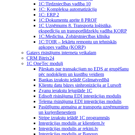
1C:Tirdzniecības vadība 10
1С: Kompleksa automatizācija
1C: ERP 2
1С:Dokumentu aprite 8 PROF
1C Uzņēmums 8. Transporta loģistika,
ekspedīcija un transportlīdzekļu vadība KORP
1C:Medicīna. Zobārstniecības klīnika
1C:TOIR – Iekārtu remontu un tehniskās
apkopes vadība (KORP)
Gatavs risinājums interneta veikalam
CRM Bitrix24
1С OneTec moduļi
Pārskats par transakcijam no EDS ar grupēšanu
pēc nodokļiem un kustību veidiem
Bankas izrakstu ielādē Grāmatvedībā
Klientu datu bāzes sinhronizācija ar Lursoft
Zvanu ierakstu lejuplāde 1C
Edisoft risinājuma EDI integrācijas modulis
Telema risinājuma EDI integrācijas modulis
Pasūtījumu apmaiņa ar transporta uzņēmumiem
un kurjerdienestiem
Stripe izrakstu ielādē 1C programmās
Integrācijas modulis ar klientiem.lv
Integrācijas modulis ar rekini.lv
Integrācijas modulis ar Banqup