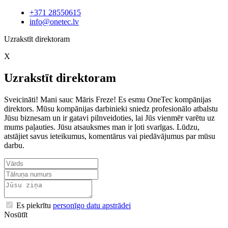
+371 28550615
info@onetec.lv
Uzrakstīt direktoram
X
Uzrakstīt direktoram
Sveicināti! Mani sauc Māris Freze! Es esmu OneTec kompānijas
direktors. Mūsu kompānijas darbinieki sniedz profesionālo atbalstu
Jūsu biznesam un ir gatavi pilnveidoties, lai Jūs vienmēr varētu uz
mums paļauties. Jūsu atsauksmes man ir ļoti svarīgas. Lūdzu,
atstājiet savus ieteikumus, komentārus vai piedāvājumus par mūsu
darbu.
Es piekrītu
personīgo datu apstrādei
Nosūtīt