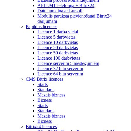
Biznesa process komandējumiem
API LMT telefonija + Bitrix24
Datu apmaiņa ar Lursoft
Modulis paraksta pievienošanai Bitrix24
darījumam
Papildus licences
Licence 1 darba vietai
Licence 5 darbvietas
Licence 10 darbvietas
Licence 20 darbvietas
Licence 50 darbvietas
Licence 100 darbvietas
Licence serverim 5 pieslēgumiem
Licence 32 bitu serverim
Licence 64 bitu serverim
CMS Bitrix licences
Starts
Standarts
Mazais bizness
Bizness
Starts
Standarts
Mazais bizness
Bizness
Bitrix24 licences