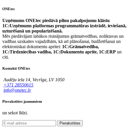
ONEtec
Uzņēmums ONEtec piedāvā pilnu pakalpojumu klāstu
1C:Uzņēmums platformas programmatūras izstrādē, ieviešanā,
uzturēšanā un popularizēšanā.
Mēs piedāvājam labākos risinājumus grāmatvedības, noliktavas un
vadības uzskaites vajadzībām, kā arī plānošanai, budžetēšanai un
elektroniskai dokumentu apritei:
1C:Grāmatvedība,
1C:Tirdzniecības vadība, 1C:Dokumentu aprite, 1C:ERP
un
citi.
Kontakti ONEtec
Audēju iela 14, Vecrīga, LV 1050
+371 28550615
info@onetec.lv
Pierakstīties jaunumiem
un sekot līdzi.
Pierakstities