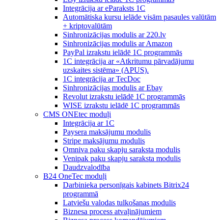
Integrācija ar eParaksts 1C
Automātiska kursu ielāde visām pasaules valūtām
+ kriptovalūtām
Sinhronizācijas modulis ar 220.lv
Sinhronizācijas modulis ar Amazon
PayPal izrakstu ielādē 1C programmās
1C integrācija ar «Atkritumu pārvadājumu
uzskaites sistēma» (APUS).
1C integrācija ar TecDoc
Sinhronizācijas modulis ar Ebay
Revolut izrakstu ielādē 1C programmās
WISE izrakstu ielādē 1C programmās
CMS ONEtec moduļi
Integrācija ar 1C
Paysera maksājumu modulis
Stripe maksājumu modulis
Omniva paku skapju saraksta modulis
Venipak paku skapju saraksta modulis
Daudzvalodība
B24 OneTec moduļi
Darbinieka personīgais kabinets Bitrix24
programmā
Latviešu valodas tulkošanas modulis
Biznesa process atvaļinājumiem