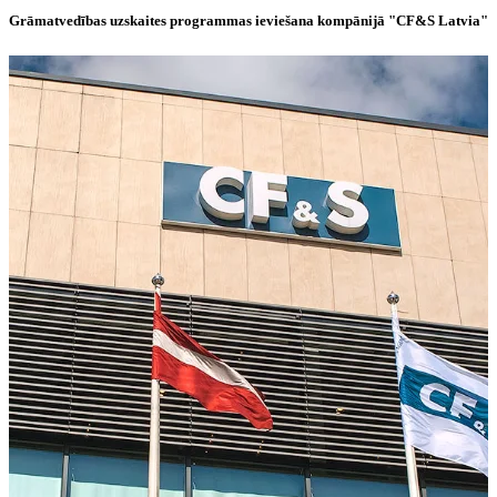
Grāmatvedības uzskaites programmas ieviešana kompānijā "CF&S Latvia"