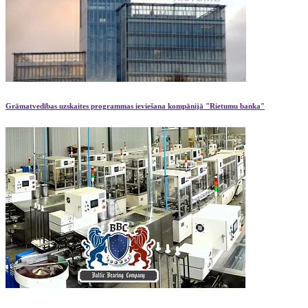
Grāmatvedības uzskaites programmas ieviešana kompānijā "Rietumu banka"