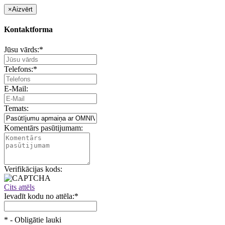
×
Aizvērt
Kontaktforma
Jūsu vārds:
*
Telefons:
*
E-Mail:
Temats:
Komentārs pasūtijumam:
Verifikācijas kods:
Cits attēls
Ievadīt kodu no attēla:
*
*
- Obligātie lauki