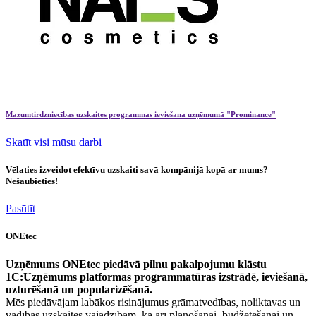
Mazumtirdzniecības uzskaites programmas ieviešana uzņēmumā "Prominance"
Skatīt visi mūsu darbi
Vēlaties izveidot efektīvu uzskaiti savā kompānijā kopā ar mums?
Nešaubieties!
Pasūtīt
ONEtec
Uzņēmums ONEtec piedāvā pilnu pakalpojumu klāstu
1C:Uzņēmums platformas programmatūras izstrādē, ieviešanā,
uzturēšanā un popularizēšanā.
Mēs piedāvājam labākos risinājumus grāmatvedības, noliktavas un
vadības uzskaites vajadzībām, kā arī plānošanai, budžetēšanai un