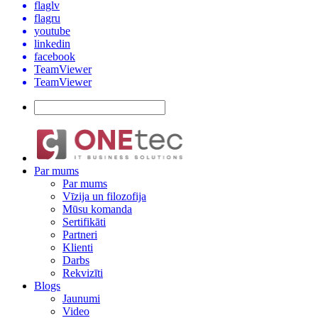
flaglv
flagru
youtube
linkedin
facebook
TeamViewer
TeamViewer
Par mums
Par mums
Vīzija un filozofija
Mūsu komanda
Sertifikāti
Partneri
Klienti
Darbs
Rekvizīti
Blogs
Jaunumi
Video