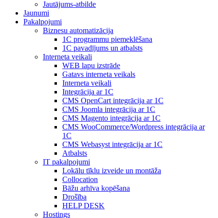
Jautājums-atbilde
Jaunumi
Pakalpojumi
Biznesu automatizācija
1С programmu piemeklēšana
1С pavadījums un atbalsts
Interneta veikali
WEB lapu izstrāde
Gatavs interneta veikals
Interneta veikali
Integrācija ar 1C
CMS OpenCart integrācija ar 1C
CMS Joomla integrācija ar 1C
CMS Magento integrācija ar 1C
CMS WooCommerce/Wordpress integrācija ar
1C
CMS Webasyst integrācija ar 1C
Atbalsts
IT pakalpojumi
Lokālu tīklu izveide un montāža
Collocation
Bāžu arhīva kopēšana
Drošība
HELP DESK
Hostings