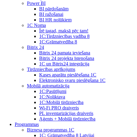
Power BI
BI pārdošanām
BI ražošanai
BI HR nolūkiem
1C Noma
Īrē tagad, maksā pēc tam!
1С:Tirdzniecības vadība 8
1С:Grāmatvedība 8
Bitrix 24
Bitrix 24 pamata ieviešana
Bitrix 24 projekta īstenošana
1C un Bitrix24 integrācija
Tirdzniecības aprīkojums
Kases aparātu pieslēgšana 1C
Elektronisko svaru pieslēgšana 1C
Mobilā automatizācija
1С:Pasūtījumi
1С:Noliktava
1С:Mobilā tirdzniecība
Wi-Fi PRO draiveris
PL inventarizācijas draiveris
Aģents + Mobilā tirdzniecība
Programmas
Biznesa programmas 1C
1C: Grāmatvedība 8 Latvijai