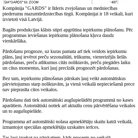
Kompānija "GARDS" ir līderis zvejošanas un medniecības
piederumu mazumtirdzniecības tirgū. Kompānijai ir 18 veikali, kuri
izvietoti visā Latvijā.
Bagāts produkcijas klāsts stipri apgrūtina iepirkumu plānošanu. Pēc
programmas ieviešanas iepirkumu plānošana kļuva daudz
vienkāršāka.
Pārdošanu prognoze, uz kuras pamata arī tiek veidots iepirkumu
plāns, ļauj ievērot preču sezonalitāti, trūkumu, vienreizējās lielās
pārdošanas, preču atlikumus citās noliktavās, preču piegādes laiku
un citus momentus, kuri ļauj precīzāk prognozēt pārdošanas.
Bez tam, iepirkumu plānošanas pārskats ļauj veikt automātiskus
pārvietojumus starp noliktavām, ja vienā veikalā nepieciešamā prece
nav pieprasīta citos veikalos.
Pārdošanu dati tiek automātiski augšupielādēti programmā no kases
aparātiem. Automātiski notiek arī aktuālu cenu pārvērtēšana veikalos
un to augušupielāde.
Programma arī automātiski nolasa apmeklētāju skaitu katrā veikalā,
izmantojot speciālas apmeklētāju uzskaites ierīces.
Tas ļauj izsekot pa pārskatiem, kāds procents no veikalā