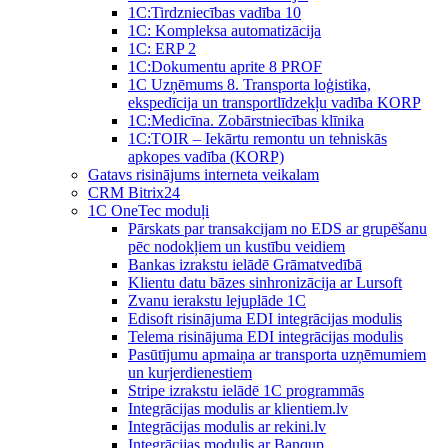
1C:Tirdzniecības vadība 10
1С: Kompleksa automatizācija
1C: ERP 2
1С:Dokumentu aprite 8 PROF
1C Uzņēmums 8. Transporta loģistika,
ekspedīcija un transportlīdzekļu vadība KORP
1C:Medicīna. Zobārstniecības klīnika
1C:TOIR – Iekārtu remontu un tehniskās
apkopes vadība (KORP)
Gatavs risinājums interneta veikalam
CRM Bitrix24
1С OneTec moduļi
Pārskats par transakcijam no EDS ar grupēšanu
pēc nodokļiem un kustību veidiem
Bankas izrakstu ielādē Grāmatvedībā
Klientu datu bāzes sinhronizācija ar Lursoft
Zvanu ierakstu lejuplāde 1C
Edisoft risinājuma EDI integrācijas modulis
Telema risinājuma EDI integrācijas modulis
Pasūtījumu apmaiņa ar transporta uzņēmumiem
un kurjerdienestiem
Stripe izrakstu ielādē 1C programmās
Integrācijas modulis ar klientiem.lv
Integrācijas modulis ar rekini.lv
Integrācijas modulis ar Banqup