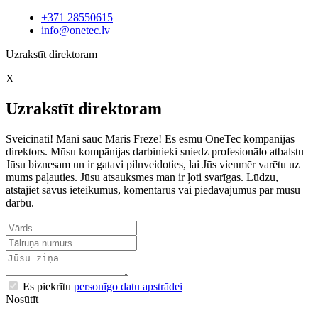
+371 28550615
info@onetec.lv
Uzrakstīt direktoram
X
Uzrakstīt direktoram
Sveicināti! Mani sauc Māris Freze! Es esmu OneTec kompānijas
direktors. Mūsu kompānijas darbinieki sniedz profesionālo atbalstu
Jūsu biznesam un ir gatavi pilnveidoties, lai Jūs vienmēr varētu uz
mums paļauties. Jūsu atsauksmes man ir ļoti svarīgas. Lūdzu,
atstājiet savus ieteikumus, komentārus vai piedāvājumus par mūsu
darbu.
Es piekrītu
personīgo datu apstrādei
Nosūtīt