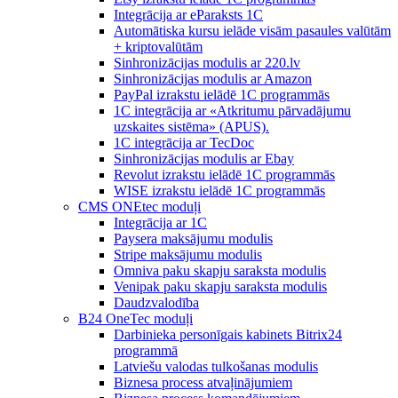
Integrācija ar eParaksts 1C
Automātiska kursu ielāde visām pasaules valūtām
+ kriptovalūtām
Sinhronizācijas modulis ar 220.lv
Sinhronizācijas modulis ar Amazon
PayPal izrakstu ielādē 1C programmās
1C integrācija ar «Atkritumu pārvadājumu
uzskaites sistēma» (APUS).
1C integrācija ar TecDoc
Sinhronizācijas modulis ar Ebay
Revolut izrakstu ielādē 1C programmās
WISE izrakstu ielādē 1C programmās
CMS ONEtec moduļi
Integrācija ar 1C
Paysera maksājumu modulis
Stripe maksājumu modulis
Omniva paku skapju saraksta modulis
Venipak paku skapju saraksta modulis
Daudzvalodība
B24 OneTec moduļi
Darbinieka personīgais kabinets Bitrix24
programmā
Latviešu valodas tulkošanas modulis
Biznesa process atvaļinājumiem