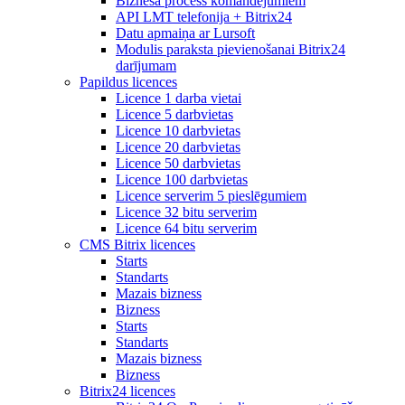
Biznesa process komandējumiem
API LMT telefonija + Bitrix24
Datu apmaiņa ar Lursoft
Modulis paraksta pievienošanai Bitrix24
darījumam
Papildus licences
Licence 1 darba vietai
Licence 5 darbvietas
Licence 10 darbvietas
Licence 20 darbvietas
Licence 50 darbvietas
Licence 100 darbvietas
Licence serverim 5 pieslēgumiem
Licence 32 bitu serverim
Licence 64 bitu serverim
CMS Bitrix licences
Starts
Standarts
Mazais bizness
Bizness
Starts
Standarts
Mazais bizness
Bizness
Bitrix24 licences