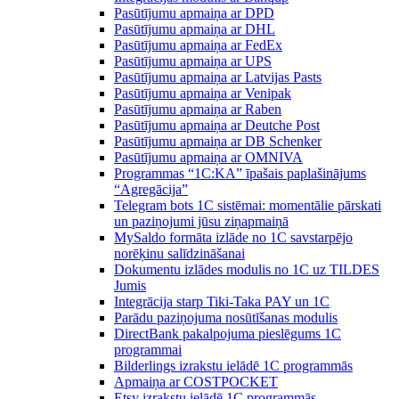
Pasūtījumu apmaiņa ar DPD
Pasūtījumu apmaiņa ar DHL
Pasūtījumu apmaiņa ar FedEx
Pasūtījumu apmaiņa ar UPS
Pasūtījumu apmaiņa ar Latvijas Pasts
Pasūtījumu apmaiņa ar Venipak
Pasūtījumu apmaiņa ar Raben
Pasūtījumu apmaiņa ar Deutche Post
Pasūtījumu apmaiņa ar DB Schenker
Pasūtījumu apmaiņa ar OMNIVA
Programmas “1C:KA” īpašais paplašinājums
“Agregācija”
Telegram bots 1C sistēmai: momentālie pārskati
un paziņojumi jūsu ziņapmaiņā
MySaldo formāta izlāde no 1C savstarpējo
norēķinu salīdzināšanai
Dokumentu izlādes modulis no 1C uz TILDES
Jumis
Integrācija starp Tiki-Taka PAY un 1C
Parādu paziņojuma nosūtīšanas modulis
DirectBank pakalpojuma pieslēgums 1C
programmai
Bilderlings izrakstu ielādē 1C programmās
Apmaiņa ar COSTPOCKET
Etsy izrakstu ielādē 1C programmās