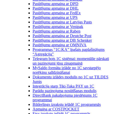
Pasūtījumu apmaiņa ar DPD
Pasūtījumu apmaiņa ar DHL
Pasūtījumu apmaiņa ar FedEx
Pasūtījumu apmaiņa ar UPS
Pasūtījumu apmaiņa ar Latvijas Pasts
Pasūtījumu apmaiņa ar Venipak
Pasūtījumu apmaiņa ar Raben
Pasūtījumu apmaiņa ar Deutche Post
Pasūtījumu apmaiņa ar DB Schenker
Pasūtījumu apmaiņa ar OMNIVA
Programmas “1C:KA” īpašais paplašinājums
“Agregācija”
Telegram bots 1C sistēmai: momentālie pārskati
un paziņojumi jūsu ziņapmaiņā
MySaldo formāta izlāde no 1C savstarpējo
norēķinu salīdzināšanai
Dokumentu izlādes modulis no 1C uz TILDES
Jumis
Integrācija starp Tiki-Taka PAY un 1C
Parādu paziņojuma nosūtīšanas modulis
DirectBank pakalpojuma pieslēgums 1C
programmai
Bilderlings izrakstu ielādē 1C programmās
Apmaiņa ar COSTPOCKET
Etsy izrakstu ielādē 1C programmās