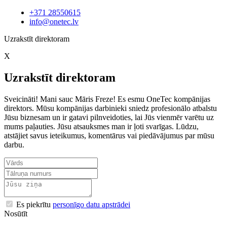
+371 28550615
info@onetec.lv
Uzrakstīt direktoram
X
Uzrakstīt direktoram
Sveicināti! Mani sauc Māris Freze! Es esmu OneTec kompānijas
direktors. Mūsu kompānijas darbinieki sniedz profesionālo atbalstu
Jūsu biznesam un ir gatavi pilnveidoties, lai Jūs vienmēr varētu uz
mums paļauties. Jūsu atsauksmes man ir ļoti svarīgas. Lūdzu,
atstājiet savus ieteikumus, komentārus vai piedāvājumus par mūsu
darbu.
Es piekrītu
personīgo datu apstrādei
Nosūtīt