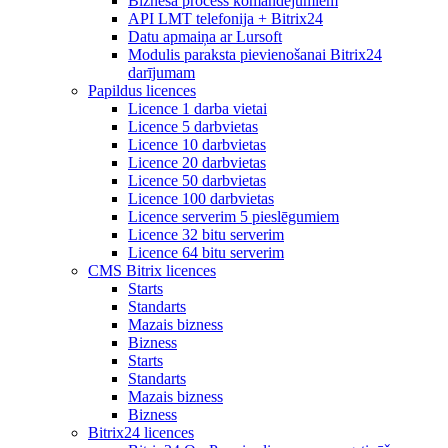
Biznesa process komandējumiem
API LMT telefonija + Bitrix24
Datu apmaiņa ar Lursoft
Modulis paraksta pievienošanai Bitrix24
darījumam
Papildus licences
Licence 1 darba vietai
Licence 5 darbvietas
Licence 10 darbvietas
Licence 20 darbvietas
Licence 50 darbvietas
Licence 100 darbvietas
Licence serverim 5 pieslēgumiem
Licence 32 bitu serverim
Licence 64 bitu serverim
CMS Bitrix licences
Starts
Standarts
Mazais bizness
Bizness
Starts
Standarts
Mazais bizness
Bizness
Bitrix24 licences