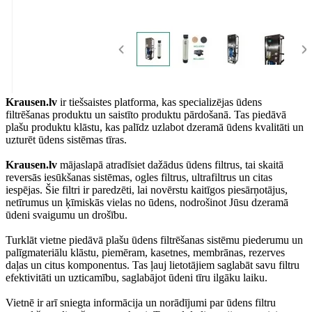
Krausen.lv
ir tiešsaistes platforma, kas specializējas ūdens
filtrēšanas produktu un saistīto produktu pārdošanā. Tas piedāvā
plašu produktu klāstu, kas palīdz uzlabot dzeramā ūdens kvalitāti un
uzturēt ūdens sistēmas tīras.
Krausen.lv
mājaslapā atradīsiet dažādus ūdens filtrus, tai skaitā
reversās iesūkšanas sistēmas, ogles filtrus, ultrafiltrus un citas
iespējas. Šie filtri ir paredzēti, lai novērstu kaitīgos piesārņotājus,
netīrumus un ķīmiskās vielas no ūdens, nodrošinot Jūsu dzeramā
ūdeni svaigumu un drošību.
Turklāt vietne piedāvā plašu ūdens filtrēšanas sistēmu piederumu un
palīgmateriālu klāstu, piemēram, kasetnes, membrānas, rezerves
daļas un citus komponentus. Tas ļauj lietotājiem saglabāt savu filtru
efektivitāti un uzticamību, saglabājot ūdeni tīru ilgāku laiku.
Vietnē ir arī sniegta informācija un norādījumi par ūdens filtru