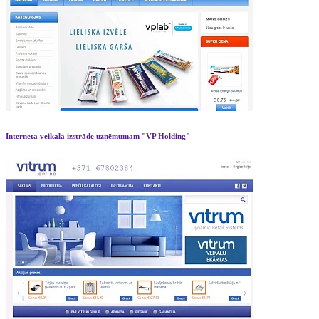
Interneta veikala izstrāde uzņēmumam "VP Holding"