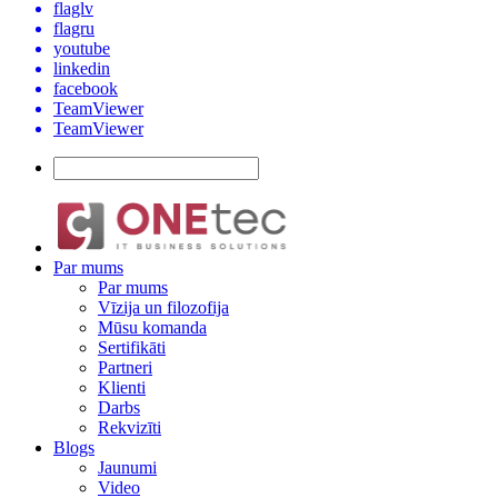
flaglv
flagru
youtube
linkedin
facebook
TeamViewer
TeamViewer
Par mums
Par mums
Vīzija un filozofija
Mūsu komanda
Sertifikāti
Partneri
Klienti
Darbs
Rekvizīti
Blogs
Jaunumi
Video