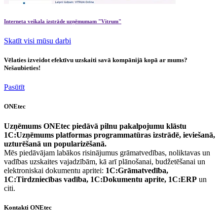
Interneta veikala izstrāde uzņēmumam "Vitrum"
Skatīt visi mūsu darbi
Vēlaties izveidot efektīvu uzskaiti savā kompānijā kopā ar mums?
Nešaubieties!
Pasūtīt
ONEtec
Uzņēmums ONEtec piedāvā pilnu pakalpojumu klāstu
1C:Uzņēmums platformas programmatūras izstrādē, ieviešanā,
uzturēšanā un popularizēšanā.
Mēs piedāvājam labākos risinājumus grāmatvedības, noliktavas un
vadības uzskaites vajadzībām, kā arī plānošanai, budžetēšanai un
elektroniskai dokumentu apritei:
1C:Grāmatvedība,
1C:Tirdzniecības vadība, 1C:Dokumentu aprite, 1C:ERP
un
citi.
Kontakti ONEtec