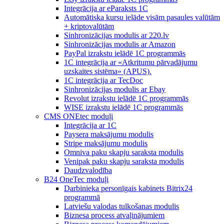
Integrācija ar eParaksts 1C
Automātiska kursu ielāde visām pasaules valūtām
+ kriptovalūtām
Sinhronizācijas modulis ar 220.lv
Sinhronizācijas modulis ar Amazon
PayPal izrakstu ielādē 1C programmās
1C integrācija ar «Atkritumu pārvadājumu
uzskaites sistēma» (APUS).
1C integrācija ar TecDoc
Sinhronizācijas modulis ar Ebay
Revolut izrakstu ielādē 1C programmās
WISE izrakstu ielādē 1C programmās
CMS ONEtec moduļi
Integrācija ar 1C
Paysera maksājumu modulis
Stripe maksājumu modulis
Omniva paku skapju saraksta modulis
Venipak paku skapju saraksta modulis
Daudzvalodība
B24 OneTec moduļi
Darbinieka personīgais kabinets Bitrix24
programmā
Latviešu valodas tulkošanas modulis
Biznesa process atvaļinājumiem