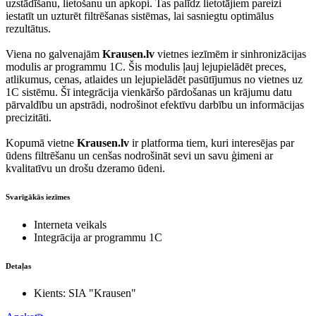
uzstādīšanu, lietošanu un apkopi. Tas palīdz lietotājiem pareizi
iestatīt un uzturēt filtrēšanas sistēmas, lai sasniegtu optimālus
rezultātus.
Viena no galvenajām
Krausen.lv
vietnes iezīmēm ir sinhronizācijas
modulis ar programmu 1C. Šis modulis ļauj lejupielādēt preces,
atlikumus, cenas, atlaides un lejupielādēt pasūtījumus no vietnes uz
1C sistēmu. Šī integrācija vienkāršo pārdošanas un krājumu datu
pārvaldību un apstrādi, nodrošinot efektīvu darbību un informācijas
precizitāti.
Kopumā vietne
Krausen.lv
ir platforma tiem, kuri interesējas par
ūdens filtrēšanu un cenšas nodrošināt sevi un savu ģimeni ar
kvalitatīvu un drošu dzeramo ūdeni.
Svarīgākās iezīmes
Interneta veikals
Integrācija ar programmu 1C
Detaļas
Kients: SIA "Krausen"