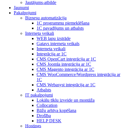
Jautājums-atbilde
Jaunumi
Pakalpojumi
Biznesu automatizācija
1С programmu piemeklēšana
1С pavadījums un atbalsts
Interneta veikali
WEB lapu izstrāde
Gatavs interneta veikals
Interneta veikali
Integrācija ar 1C
CMS OpenCart integrācija ar 1C
CMS Joomla integrācija ar 1C
CMS Magento integrācija ar 1C
CMS WooCommerce/Wordpress integrācija ar
1C
CMS Webasyst integrācija ar 1C
Atbalsts
IT pakalpojumi
Lokālu tīklu izveide un montāža
Collocation
Bāžu arhīva kopēšana
Drošība
HELP DESK
Hostings