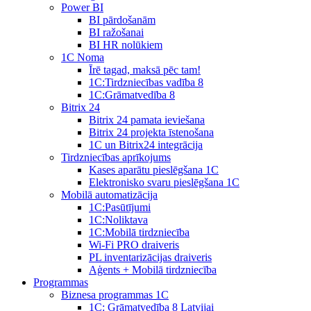
Power BI
BI pārdošanām
BI ražošanai
BI HR nolūkiem
1C Noma
Īrē tagad, maksā pēc tam!
1С:Tirdzniecības vadība 8
1С:Grāmatvedība 8
Bitrix 24
Bitrix 24 pamata ieviešana
Bitrix 24 projekta īstenošana
1C un Bitrix24 integrācija
Tirdzniecības aprīkojums
Kases aparātu pieslēgšana 1C
Elektronisko svaru pieslēgšana 1C
Mobilā automatizācija
1С:Pasūtījumi
1С:Noliktava
1С:Mobilā tirdzniecība
Wi-Fi PRO draiveris
PL inventarizācijas draiveris
Aģents + Mobilā tirdzniecība
Programmas
Biznesa programmas 1C
1C: Grāmatvedība 8 Latvijai