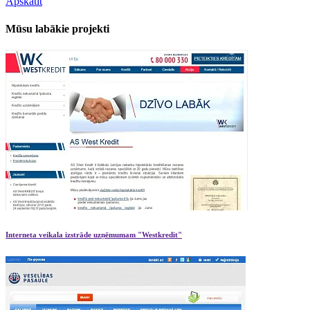
Apskatīt
Mūsu labākie
projekti
Interneta veikala izstrāde uzņēmumam "Westkredit"