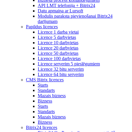
Biznesa process komandējumiem
API LMT telefonija + Bitrix24
Datu apmaiņa ar Lursoft
Modulis paraksta pievienošanai Bitrix24
darījumam
Papildus licences
Licence 1 darba vietai
Licence 5 darbvietas
Licence 10 darbvietas
Licence 20 darbvietas
Licence 50 darbvietas
Licence 100 darbvietas
Licence serverim 5 pieslēgumiem
Licence 32 bitu serverim
Licence 64 bitu serverim
CMS Bitrix licences
Starts
Standarts
Mazais bizness
Bizness
Starts
Standarts
Mazais bizness
Bizness
Bitrix24 licences