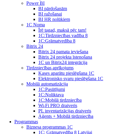
Power BI
BI pārdošanām
BI ražošanai
BI HR nolūkiem
1C Noma
Īrē tagad, maksā pēc tam!
1С:Tirdzniecības vadība 8
1С:Grāmatvedība 8
Bitrix 24
Bitrix 24 pamata ieviešana
Bitrix 24 projekta īstenošana
1C un Bitrix24 integrācija
Tirdzniecības aprīkojums
Kases aparātu pieslēgšana 1C
Elektronisko svaru pieslēgšana 1C
Mobilā automatizācija
1С:Pasūtījumi
1С:Noliktava
1С:Mobilā tirdzniecība
Wi-Fi PRO draiveris
PL inventarizācijas draiveris
Aģents + Mobilā tirdzniecība
Programmas
Biznesa programmas 1C
1C: Grāmatvedība 8 Latvijai