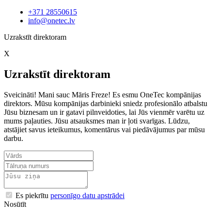
+371 28550615
info@onetec.lv
Uzrakstīt direktoram
X
Uzrakstīt direktoram
Sveicināti! Mani sauc Māris Freze! Es esmu OneTec kompānijas
direktors. Mūsu kompānijas darbinieki sniedz profesionālo atbalstu
Jūsu biznesam un ir gatavi pilnveidoties, lai Jūs vienmēr varētu uz
mums paļauties. Jūsu atsauksmes man ir ļoti svarīgas. Lūdzu,
atstājiet savus ieteikumus, komentārus vai piedāvājumus par mūsu
darbu.
Es piekrītu
personīgo datu apstrādei
Nosūtīt