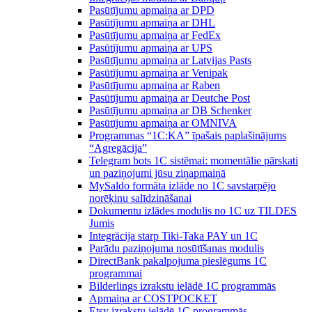
Pasūtījumu apmaiņa ar DPD
Pasūtījumu apmaiņa ar DHL
Pasūtījumu apmaiņa ar FedEx
Pasūtījumu apmaiņa ar UPS
Pasūtījumu apmaiņa ar Latvijas Pasts
Pasūtījumu apmaiņa ar Venipak
Pasūtījumu apmaiņa ar Raben
Pasūtījumu apmaiņa ar Deutche Post
Pasūtījumu apmaiņa ar DB Schenker
Pasūtījumu apmaiņa ar OMNIVA
Programmas “1C:KA” īpašais paplašinājums
“Agregācija”
Telegram bots 1C sistēmai: momentālie pārskati
un paziņojumi jūsu ziņapmaiņā
MySaldo formāta izlāde no 1C savstarpējo
norēķinu salīdzināšanai
Dokumentu izlādes modulis no 1C uz TILDES
Jumis
Integrācija starp Tiki-Taka PAY un 1C
Parādu paziņojuma nosūtīšanas modulis
DirectBank pakalpojuma pieslēgums 1C
programmai
Bilderlings izrakstu ielādē 1C programmās
Apmaiņa ar COSTPOCKET
Etsy izrakstu ielādē 1C programmās