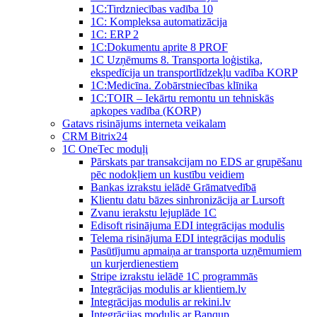
1C:Tirdzniecības vadība 10
1С: Kompleksa automatizācija
1C: ERP 2
1С:Dokumentu aprite 8 PROF
1C Uzņēmums 8. Transporta loģistika,
ekspedīcija un transportlīdzekļu vadība KORP
1C:Medicīna. Zobārstniecības klīnika
1C:TOIR – Iekārtu remontu un tehniskās
apkopes vadība (KORP)
Gatavs risinājums interneta veikalam
CRM Bitrix24
1С OneTec moduļi
Pārskats par transakcijam no EDS ar grupēšanu
pēc nodokļiem un kustību veidiem
Bankas izrakstu ielādē Grāmatvedībā
Klientu datu bāzes sinhronizācija ar Lursoft
Zvanu ierakstu lejuplāde 1C
Edisoft risinājuma EDI integrācijas modulis
Telema risinājuma EDI integrācijas modulis
Pasūtījumu apmaiņa ar transporta uzņēmumiem
un kurjerdienestiem
Stripe izrakstu ielādē 1C programmās
Integrācijas modulis ar klientiem.lv
Integrācijas modulis ar rekini.lv
Integrācijas modulis ar Banqup