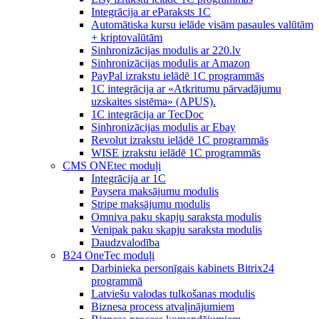
Integrācija ar eParaksts 1C
Automātiska kursu ielāde visām pasaules valūtām
+ kriptovalūtām
Sinhronizācijas modulis ar 220.lv
Sinhronizācijas modulis ar Amazon
PayPal izrakstu ielādē 1C programmās
1C integrācija ar «Atkritumu pārvadājumu
uzskaites sistēma» (APUS).
1C integrācija ar TecDoc
Sinhronizācijas modulis ar Ebay
Revolut izrakstu ielādē 1C programmās
WISE izrakstu ielādē 1C programmās
CMS ONEtec moduļi
Integrācija ar 1C
Paysera maksājumu modulis
Stripe maksājumu modulis
Omniva paku skapju saraksta modulis
Venipak paku skapju saraksta modulis
Daudzvalodība
B24 OneTec moduļi
Darbinieka personīgais kabinets Bitrix24
programmā
Latviešu valodas tulkošanas modulis
Biznesa process atvaļinājumiem