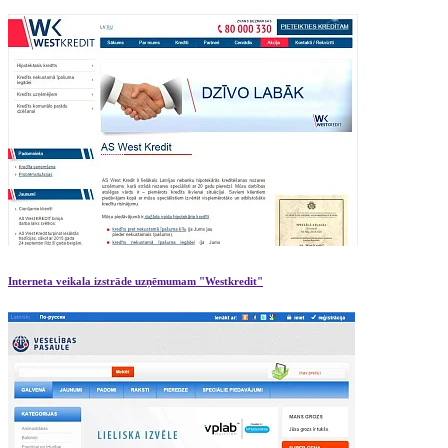
Interneta veikala izstrāde uzņēmumam "Westkredit"