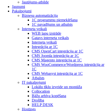
Jautājums-atbilde
Jaunumi
Pakalpojumi
Biznesu automatizācija
1С programmu piemeklēšana
1С pavadījums un atbalsts
Interneta veikali
WEB lapu izstrāde
Gatavs interneta veikals
Interneta veikali
Integrācija ar 1C
CMS OpenCart integrācija ar 1C
CMS Joomla integrācija ar 1C
CMS Magento integrācija ar 1C
CMS WooCommerce/Wordpress integrācija ar
1C
CMS Webasyst integrācija ar 1C
Atbalsts
IT pakalpojumi
Lokālu tīklu izveide un montāža
Collocation
Bāžu arhīva kopēšana
Drošība
HELP DESK
Hostings