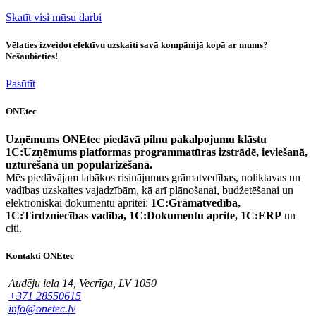
Skatīt visi mūsu darbi
Vēlaties izveidot efektīvu uzskaiti savā kompānijā kopā ar mums?
Nešaubieties!
Pasūtīt
ONEtec
Uzņēmums ONEtec piedāvā pilnu pakalpojumu klāstu
1C:Uzņēmums platformas programmatūras izstrādē, ieviešanā,
uzturēšanā un popularizēšanā.
Mēs piedāvājam labākos risinājumus grāmatvedības, noliktavas un
vadības uzskaites vajadzībām, kā arī plānošanai, budžetēšanai un
elektroniskai dokumentu apritei:
1C:Grāmatvedība,
1C:Tirdzniecības vadība, 1C:Dokumentu aprite, 1C:ERP
un
citi.
Kontakti ONEtec
Audēju iela 14, Vecrīga, LV 1050
+371 28550615
info@onetec.lv