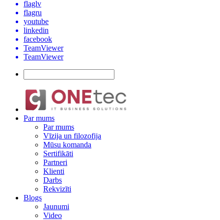
flaglv
flagru
youtube
linkedin
facebook
TeamViewer
TeamViewer
Par mums
Par mums
Vīzija un filozofija
Mūsu komanda
Sertifikāti
Partneri
Klienti
Darbs
Rekvizīti
Blogs
Jaunumi
Video