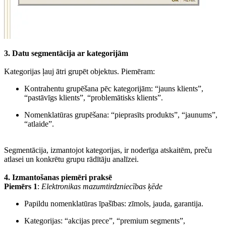
3. Datu segmentācija ar kategorijām
Kategorijas ļauj ātri grupēt objektus. Piemēram:
Kontrahentu grupēšana pēc kategorijām: “jauns klients”,
“pastāvīgs klients”, “problemātisks klients”.
Nomenklatūras grupēšana: “pieprasīts produkts”, “jaunums”,
“atlaide”.
Segmentācija, izmantojot kategorijas, ir noderīga atskaitēm, preču
atlasei un konkrētu grupu rādītāju analīzei.
4. Izmantošanas piemēri praksē
Piemērs 1
:
Elektronikas mazumtirdzniecības ķēde
Papildu nomenklatūras īpašības: zīmols, jauda, garantija.
Kategorijas: “akcijas prece”, “premium segments”,