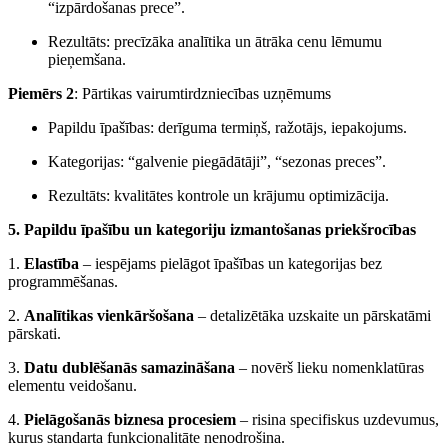
“izpārdošanas prece”.
Rezultāts: precīzāka analītika un ātrāka cenu lēmumu
pieņemšana.
Piemērs 2
: Pārtikas vairumtirdzniecības uzņēmums
Papildu īpašības: derīguma termiņš, ražotājs, iepakojums.
Kategorijas: “galvenie piegādātāji”, “sezonas preces”.
Rezultāts: kvalitātes kontrole un krājumu optimizācija.
5. Papildu īpašību un kategoriju izmantošanas priekšrocības
1.
Elastība
– iespējams pielāgot īpašības un kategorijas bez
programmēšanas.
2.
Analītikas vienkāršošana
– detalizētāka uzskaite un pārskatāmi
pārskati.
3.
Datu dublēšanās samazināšana
– novērš lieku nomenklatūras
elementu veidošanu.
4.
Pielāgošanās biznesa procesiem
– risina specifiskus uzdevumus,
kurus standarta funkcionalitāte nenodrošina.