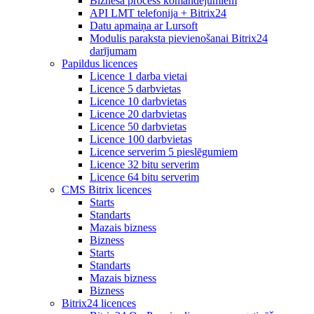
Biznesa process komandējumiem
API LMT telefonija + Bitrix24
Datu apmaiņa ar Lursoft
Modulis paraksta pievienošanai Bitrix24
darījumam
Papildus licences
Licence 1 darba vietai
Licence 5 darbvietas
Licence 10 darbvietas
Licence 20 darbvietas
Licence 50 darbvietas
Licence 100 darbvietas
Licence serverim 5 pieslēgumiem
Licence 32 bitu serverim
Licence 64 bitu serverim
CMS Bitrix licences
Starts
Standarts
Mazais bizness
Bizness
Starts
Standarts
Mazais bizness
Bizness
Bitrix24 licences