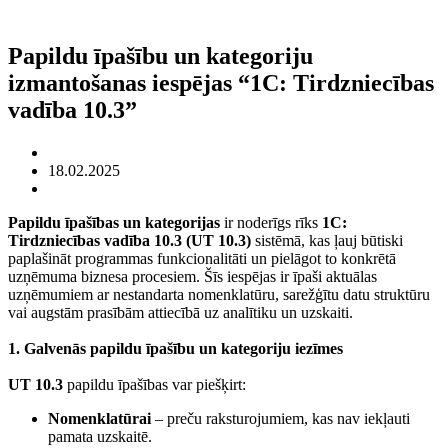
Papildu īpašību un kategoriju
izmantošanas iespējas “1С: Tirdzniecības
vadība 10.3”
18.02.2025
Papildu īpašības un kategorijas
ir noderīgs rīks
1С:
Tirdzniecības vadība 10.3 (UТ 10.3)
sistēmā, kas ļauj būtiski
paplašināt programmas funkcionalitāti un pielāgot to konkrētā
uzņēmuma biznesa procesiem. Šīs iespējas ir īpaši aktuālas
uzņēmumiem ar nestandarta nomenklatūru, sarežģītu datu struktūru
vai augstām prasībām attiecībā uz analītiku un uzskaiti.
1. Galvenās papildu īpašību un kategoriju iezīmes
UТ 10.3
papildu īpašības var piešķirt:
Nomenklatūrai
– preču raksturojumiem, kas nav iekļauti
pamata uzskaitē.