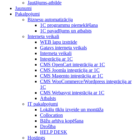
Jautājums-atbilde
Jaunumi
Pakalpojumi
Biznesu automatizācija
1С programmu piemeklēšana
1С pavadījums un atbalsts
Interneta veikali
WEB lapu izstrāde
Gatavs interneta veikals
Interneta veikali
Integrācija ar 1C
CMS OpenCart integrācija ar 1C
CMS Joomla integrācija ar 1C
CMS Magento integrācija ar 1C
CMS WooCommerce/Wordpress integrācija ar
1C
CMS Webasyst integrācija ar 1C
Atbalsts
IT pakalpojumi
Lokālu tīklu izveide un montāža
Collocation
Bāžu arhīva kopēšana
Drošība
HELP DESK
Hostings