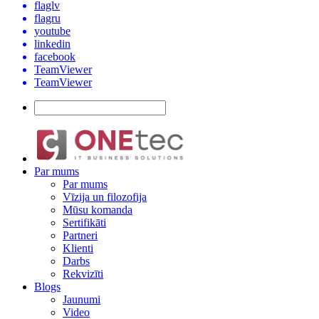
flaglv
flagru
youtube
linkedin
facebook
TeamViewer
TeamViewer
Par mums
Par mums
Vīzija un filozofija
Mūsu komanda
Sertifikāti
Partneri
Klienti
Darbs
Rekvizīti
Blogs
Jaunumi
Video