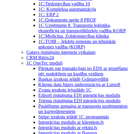
1C:Tirdzniecības vadība 10
1С: Kompleksa automatizācija
1C: ERP 2
1С:Dokumentu aprite 8 PROF
1C Uzņēmums 8. Transporta loģistika,
ekspedīcija un transportlīdzekļu vadība KORP
1C:Medicīna. Zobārstniecības klīnika
1C:TOIR – Iekārtu remontu un tehniskās
apkopes vadība (KORP)
Gatavs risinājums interneta veikalam
CRM Bitrix24
1С OneTec moduļi
Pārskats par transakcijam no EDS ar grupēšanu
pēc nodokļiem un kustību veidiem
Bankas izrakstu ielādē Grāmatvedībā
Klientu datu bāzes sinhronizācija ar Lursoft
Zvanu ierakstu lejuplāde 1C
Edisoft risinājuma EDI integrācijas modulis
Telema risinājuma EDI integrācijas modulis
Pasūtījumu apmaiņa ar transporta uzņēmumiem
un kurjerdienestiem
Stripe izrakstu ielādē 1C programmās
Integrācijas modulis ar klientiem.lv
Integrācijas modulis ar rekini.lv
Integrācijas modulis ar Banqup