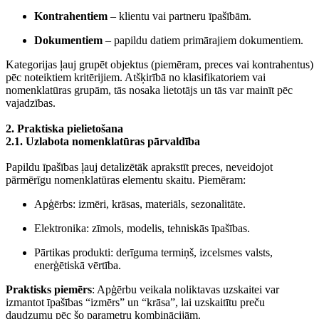
Kontrahentiem
– klientu vai partneru īpašībām.
Dokumentiem
– papildu datiem primārajiem dokumentiem.
Kategorijas ļauj grupēt objektus (piemēram, preces vai kontrahentus)
pēc noteiktiem kritērijiem. Atšķirībā no klasifikatoriem vai
nomenklatūras grupām, tās nosaka lietotājs un tās var mainīt pēc
vajadzības.
2. Praktiska pielietošana
2.1. Uzlabota nomenklatūras pārvaldība
Papildu īpašības ļauj detalizētāk aprakstīt preces, neveidojot
pārmērīgu nomenklatūras elementu skaitu. Piemēram:
Apģērbs: izmēri, krāsas, materiāls, sezonalitāte.
Elektronika: zīmols, modelis, tehniskās īpašības.
Pārtikas produkti: derīguma termiņš, izcelsmes valsts,
enerģētiskā vērtība.
Praktisks piemērs
: Apģērbu veikala noliktavas uzskaitei var
izmantot īpašības “izmērs” un “krāsa”, lai uzskaitītu preču
daudzumu pēc šo parametru kombinācijām.