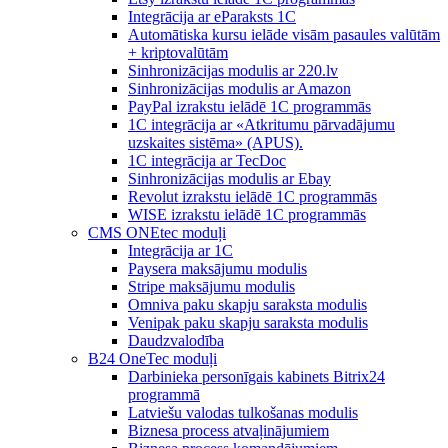
Integrācija ar eParaksts 1C
Automātiska kursu ielāde visām pasaules valūtām
+ kriptovalūtām
Sinhronizācijas modulis ar 220.lv
Sinhronizācijas modulis ar Amazon
PayPal izrakstu ielādē 1C programmās
1C integrācija ar «Atkritumu pārvadājumu
uzskaites sistēma» (APUS).
1C integrācija ar TecDoc
Sinhronizācijas modulis ar Ebay
Revolut izrakstu ielādē 1C programmās
WISE izrakstu ielādē 1C programmās
CMS ONEtec moduļi
Integrācija ar 1C
Paysera maksājumu modulis
Stripe maksājumu modulis
Omniva paku skapju saraksta modulis
Venipak paku skapju saraksta modulis
Daudzvalodība
B24 OneTec moduļi
Darbinieka personīgais kabinets Bitrix24
programmā
Latviešu valodas tulkošanas modulis
Biznesa process atvaļinājumiem