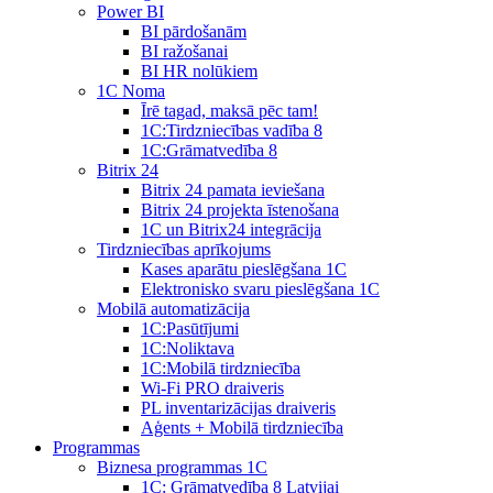
Power BI
BI pārdošanām
BI ražošanai
BI HR nolūkiem
1C Noma
Īrē tagad, maksā pēc tam!
1С:Tirdzniecības vadība 8
1С:Grāmatvedība 8
Bitrix 24
Bitrix 24 pamata ieviešana
Bitrix 24 projekta īstenošana
1C un Bitrix24 integrācija
Tirdzniecības aprīkojums
Kases aparātu pieslēgšana 1C
Elektronisko svaru pieslēgšana 1C
Mobilā automatizācija
1С:Pasūtījumi
1С:Noliktava
1С:Mobilā tirdzniecība
Wi-Fi PRO draiveris
PL inventarizācijas draiveris
Aģents + Mobilā tirdzniecība
Programmas
Biznesa programmas 1C
1C: Grāmatvedība 8 Latvijai