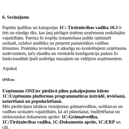
6. Secinājums
Papildu īpašības un kategorijas
1С: Tirdzniecības vadība 10.3
ir
ērts un elastīgs rīks, kas ļauj pielāgot sistēmu uzņēmuma unikālajām
vajadzībām. Pareiza šo iespēju izmantošana palīdz optimizēt
uzskaiti, uzlabot analītiku un pieņemt pamatotākus vadības
lēmumus. Praktiska ieviešana ir atkarīga no konkrētajiem uzņēmuma
uzdevumiem, taču elastība un vienkāršā konfigurācija padara šo
funkcionalitāti īpaši noderīgu mazajiem un vidējiem uzņēmumiem.
Atpakaļ
ONEtec
Uzņēmums ONEtec piedāvā pilnu pakalpojumu klāstu
1C:Uzņēmums platformas programmatūras izstrādē, ieviešanā,
uzturēšanā un popularizēšanā.
Mēs piedāvājam labākos risinājumus grāmatvedības, noliktavas un
vadības uzskaites vajadzībām, kā arī plānošanai, budžetēšanai un
elektroniskai dokumentu apritei:
1C:Grāmatvedība,
1C:Tirdzniecības vadība, 1C:Dokumentu aprite, 1C:ERP
un
citi.