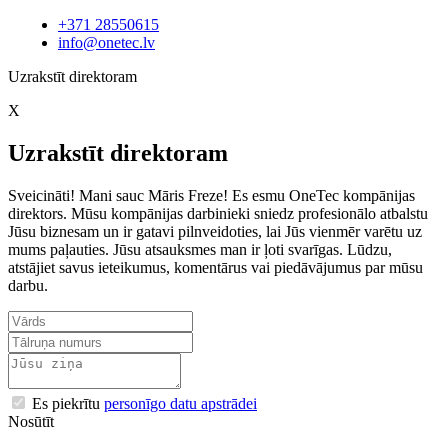
+371 28550615
info@onetec.lv
Uzrakstīt direktoram
X
Uzrakstīt direktoram
Sveicināti! Mani sauc Māris Freze! Es esmu OneTec kompānijas
direktors. Mūsu kompānijas darbinieki sniedz profesionālo atbalstu
Jūsu biznesam un ir gatavi pilnveidoties, lai Jūs vienmēr varētu uz
mums paļauties. Jūsu atsauksmes man ir ļoti svarīgas. Lūdzu,
atstājiet savus ieteikumus, komentārus vai piedāvājumus par mūsu
darbu.
Es piekrītu
personīgo datu apstrādei
Nosūtīt