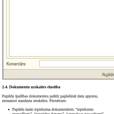
2.4. Dokumentu uzskaites elastība
Papildu īpašības dokumentos palīdz paplašināt datu apjomu,
nemainot standarta struktūru. Piemēram:
Papildu lauki iepirkuma dokumentiem: “iepirkumu
menedžeris”, “piegādes datums”, “apmaksas nosacījumi”.