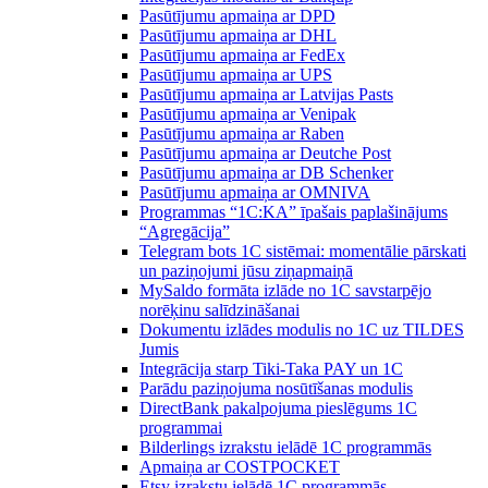
Pasūtījumu apmaiņa ar DPD
Pasūtījumu apmaiņa ar DHL
Pasūtījumu apmaiņa ar FedEx
Pasūtījumu apmaiņa ar UPS
Pasūtījumu apmaiņa ar Latvijas Pasts
Pasūtījumu apmaiņa ar Venipak
Pasūtījumu apmaiņa ar Raben
Pasūtījumu apmaiņa ar Deutche Post
Pasūtījumu apmaiņa ar DB Schenker
Pasūtījumu apmaiņa ar OMNIVA
Programmas “1C:KA” īpašais paplašinājums
“Agregācija”
Telegram bots 1C sistēmai: momentālie pārskati
un paziņojumi jūsu ziņapmaiņā
MySaldo formāta izlāde no 1C savstarpējo
norēķinu salīdzināšanai
Dokumentu izlādes modulis no 1C uz TILDES
Jumis
Integrācija starp Tiki-Taka PAY un 1C
Parādu paziņojuma nosūtīšanas modulis
DirectBank pakalpojuma pieslēgums 1C
programmai
Bilderlings izrakstu ielādē 1C programmās
Apmaiņa ar COSTPOCKET
Etsy izrakstu ielādē 1C programmās