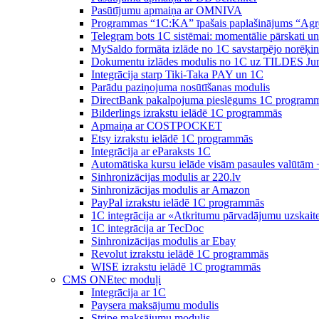
Pasūtījumu apmaiņa ar OMNIVA
Programmas “1C:KA” īpašais paplašinājums “Agr
Telegram bots 1C sistēmai: momentālie pārskati u
MySaldo formāta izlāde no 1C savstarpējo norēķin
Dokumentu izlādes modulis no 1C uz TILDES Ju
Integrācija starp Tiki-Taka PAY un 1C
Parādu paziņojuma nosūtīšanas modulis
DirectBank pakalpojuma pieslēgums 1C program
Bilderlings izrakstu ielādē 1C programmās
Apmaiņa ar COSTPOCKET
Etsy izrakstu ielādē 1C programmās
Integrācija ar eParaksts 1C
Automātiska kursu ielāde visām pasaules valūtām 
Sinhronizācijas modulis ar 220.lv
Sinhronizācijas modulis ar Amazon
PayPal izrakstu ielādē 1C programmās
1C integrācija ar «Atkritumu pārvadājumu uzskait
1C integrācija ar TecDoc
Sinhronizācijas modulis ar Ebay
Revolut izrakstu ielādē 1C programmās
WISE izrakstu ielādē 1C programmās
CMS ONEtec moduļi
Integrācija ar 1C
Paysera maksājumu modulis
Stripe maksājumu modulis