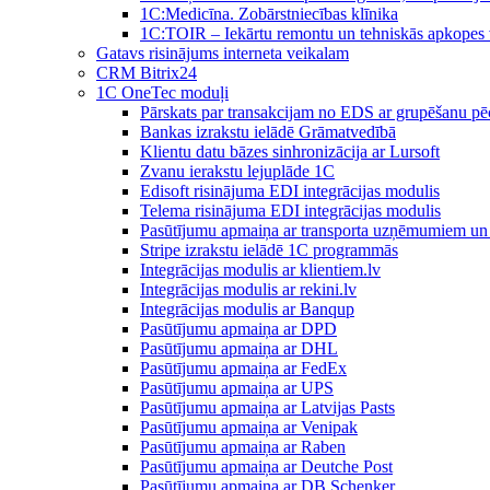
1C:Medicīna. Zobārstniecības klīnika
1C:TOIR – Iekārtu remontu un tehniskās apkope
Gatavs risinājums interneta veikalam
CRM Bitrix24
1С OneTec moduļi
Pārskats par transakcijam no EDS ar grupēšanu pē
Bankas izrakstu ielādē Grāmatvedībā
Klientu datu bāzes sinhronizācija ar Lursoft
Zvanu ierakstu lejuplāde 1C
Edisoft risinājuma EDI integrācijas modulis
Telema risinājuma EDI integrācijas modulis
Pasūtījumu apmaiņa ar transporta uzņēmumiem un 
Stripe izrakstu ielādē 1C programmās
Integrācijas modulis ar klientiem.lv
Integrācijas modulis ar rekini.lv
Integrācijas modulis ar Banqup
Pasūtījumu apmaiņa ar DPD
Pasūtījumu apmaiņa ar DHL
Pasūtījumu apmaiņa ar FedEx
Pasūtījumu apmaiņa ar UPS
Pasūtījumu apmaiņa ar Latvijas Pasts
Pasūtījumu apmaiņa ar Venipak
Pasūtījumu apmaiņa ar Raben
Pasūtījumu apmaiņa ar Deutche Post
Pasūtījumu apmaiņa ar DB Schenker