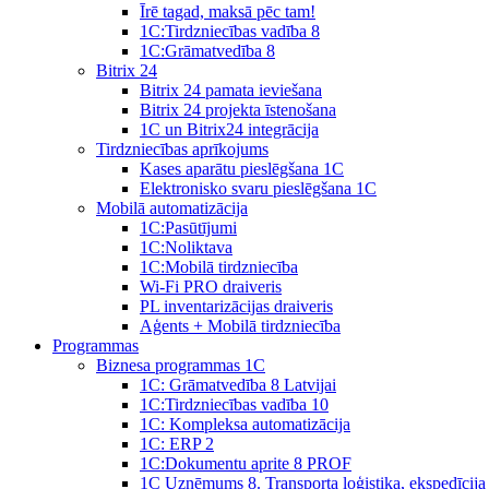
Īrē tagad, maksā pēc tam!
1С:Tirdzniecības vadība 8
1С:Grāmatvedība 8
Bitrix 24
Bitrix 24 pamata ieviešana
Bitrix 24 projekta īstenošana
1C un Bitrix24 integrācija
Tirdzniecības aprīkojums
Kases aparātu pieslēgšana 1C
Elektronisko svaru pieslēgšana 1C
Mobilā automatizācija
1С:Pasūtījumi
1С:Noliktava
1С:Mobilā tirdzniecība
Wi-Fi PRO draiveris
PL inventarizācijas draiveris
Aģents + Mobilā tirdzniecība
Programmas
Biznesa programmas 1C
1C: Grāmatvedība 8 Latvijai
1C:Tirdzniecības vadība 10
1С: Kompleksa automatizācija
1C: ERP 2
1С:Dokumentu aprite 8 PROF
1C Uzņēmums 8. Transporta loģistika, ekspedīcija