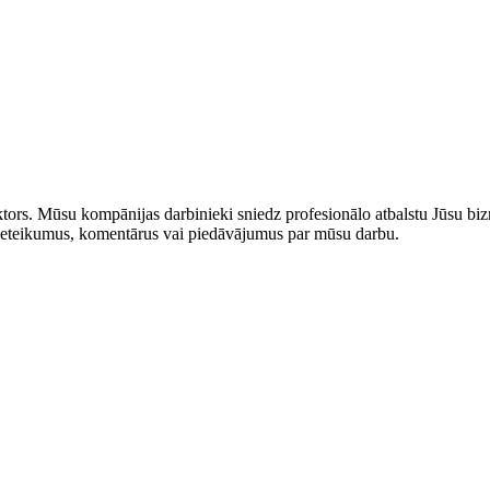
rs. Mūsu kompānijas darbinieki sniedz profesionālo atbalstu Jūsu bizn
us ieteikumus, komentārus vai piedāvājumus par mūsu darbu.