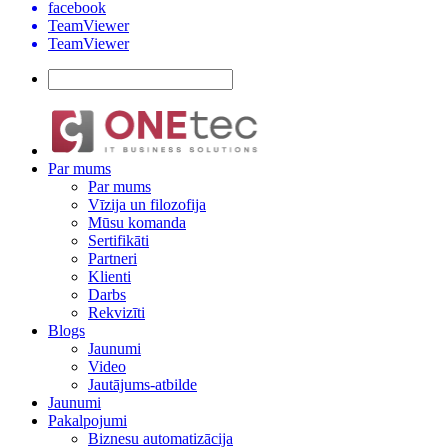
facebook
TeamViewer
TeamViewer
Par mums
Par mums
Vīzija un filozofija
Mūsu komanda
Sertifikāti
Partneri
Klienti
Darbs
Rekvizīti
Blogs
Jaunumi
Video
Jautājums-atbilde
Jaunumi
Pakalpojumi
Biznesu automatizācija