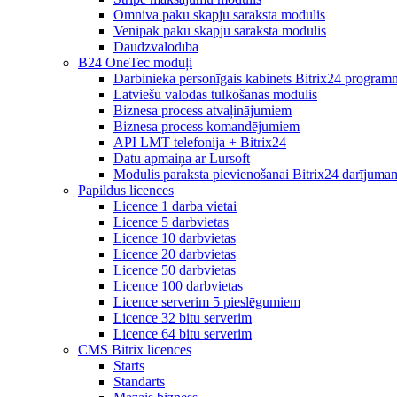
Omniva paku skapju saraksta modulis
Venipak paku skapju saraksta modulis
Daudzvalodība
B24 OneTec moduļi
Darbinieka personīgais kabinets Bitrix24 program
Latviešu valodas tulkošanas modulis
Biznesa process atvaļinājumiem
Biznesa process komandējumiem
API LMT telefonija + Bitrix24
Datu apmaiņa ar Lursoft
Modulis paraksta pievienošanai Bitrix24 darījuma
Papildus licences
Licence 1 darba vietai
Licence 5 darbvietas
Licence 10 darbvietas
Licence 20 darbvietas
Licence 50 darbvietas
Licence 100 darbvietas
Licence serverim 5 pieslēgumiem
Licence 32 bitu serverim
Licence 64 bitu serverim
CMS Bitrix licences
Starts
Standarts