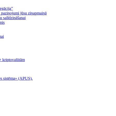
egācija”
n paziņojumi jūsu ziņapmaiņā
u salīdzināšanai
mis
mai
+ kriptovalūtām
es sistēma» (APUS).