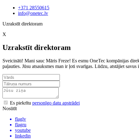
+371 28550615
info@onetec.lv
Uzrakstīt direktoram
X
Uzrakstīt direktoram
Sveicināti! Mani sauc Māris Freze! Es esmu OneTec kompānijas direkto
paļauties. Jūsu atsauksmes man ir ļoti svarīgas. Lūdzu, atstājiet sav
Es piekrītu
personīgo datu apstrādei
Nosūtīt
flaglv
flagru
youtube
linkedin