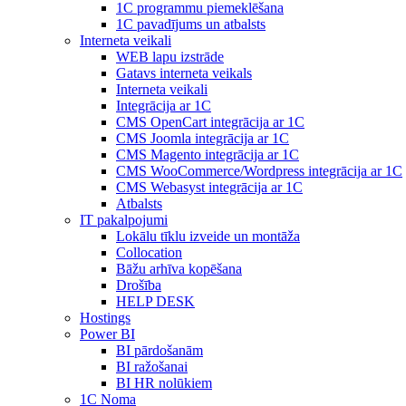
1С programmu piemeklēšana
1С pavadījums un atbalsts
Interneta veikali
WEB lapu izstrāde
Gatavs interneta veikals
Interneta veikali
Integrācija ar 1C
CMS OpenCart integrācija ar 1C
CMS Joomla integrācija ar 1C
CMS Magento integrācija ar 1C
CMS WooCommerce/Wordpress integrācija ar 1C
CMS Webasyst integrācija ar 1C
Atbalsts
IT pakalpojumi
Lokālu tīklu izveide un montāža
Collocation
Bāžu arhīva kopēšana
Drošība
HELP DESK
Hostings
Power BI
BI pārdošanām
BI ražošanai
BI HR nolūkiem
1C Noma