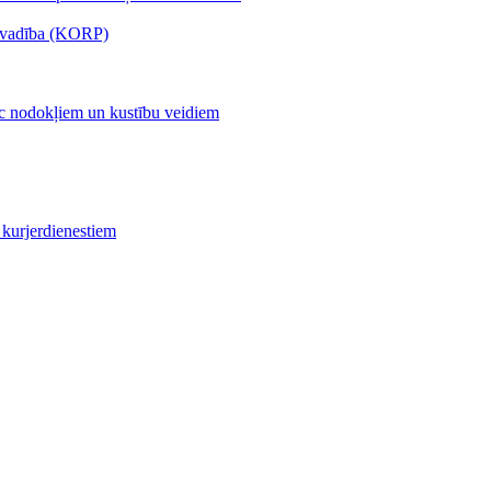
s vadība (KORP)
c nodokļiem un kustību veidiem
kurjerdienestiem