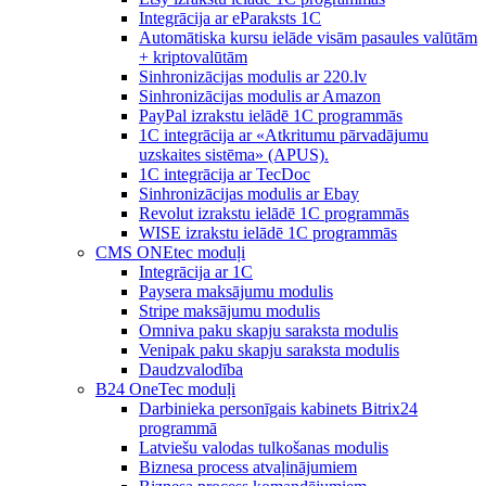
Integrācija ar eParaksts 1C
Automātiska kursu ielāde visām pasaules valūtām
+ kriptovalūtām
Sinhronizācijas modulis ar 220.lv
Sinhronizācijas modulis ar Amazon
PayPal izrakstu ielādē 1C programmās
1C integrācija ar «Atkritumu pārvadājumu
uzskaites sistēma» (APUS).
1C integrācija ar TecDoc
Sinhronizācijas modulis ar Ebay
Revolut izrakstu ielādē 1C programmās
WISE izrakstu ielādē 1C programmās
CMS ONEtec moduļi
Integrācija ar 1C
Paysera maksājumu modulis
Stripe maksājumu modulis
Omniva paku skapju saraksta modulis
Venipak paku skapju saraksta modulis
Daudzvalodība
B24 OneTec moduļi
Darbinieka personīgais kabinets Bitrix24
programmā
Latviešu valodas tulkošanas modulis
Biznesa process atvaļinājumiem