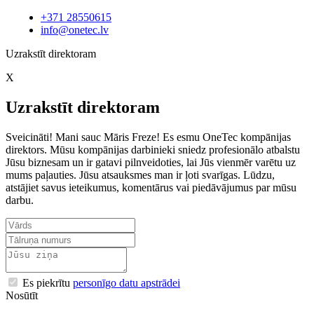
+371 28550615
info@onetec.lv
Uzrakstīt direktoram
X
Uzrakstīt direktoram
Sveicināti! Mani sauc Māris Freze! Es esmu OneTec kompānijas
direktors. Mūsu kompānijas darbinieki sniedz profesionālo atbalstu
Jūsu biznesam un ir gatavi pilnveidoties, lai Jūs vienmēr varētu uz
mums paļauties. Jūsu atsauksmes man ir ļoti svarīgas. Lūdzu,
atstājiet savus ieteikumus, komentārus vai piedāvājumus par mūsu
darbu.
Es piekrītu
personīgo datu apstrādei
Nosūtīt