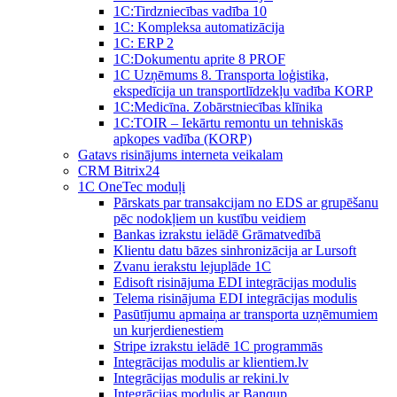
1C:Tirdzniecības vadība 10
1С: Kompleksa automatizācija
1C: ERP 2
1С:Dokumentu aprite 8 PROF
1C Uzņēmums 8. Transporta loģistika,
ekspedīcija un transportlīdzekļu vadība KORP
1C:Medicīna. Zobārstniecības klīnika
1C:TOIR – Iekārtu remontu un tehniskās
apkopes vadība (KORP)
Gatavs risinājums interneta veikalam
CRM Bitrix24
1С OneTec moduļi
Pārskats par transakcijam no EDS ar grupēšanu
pēc nodokļiem un kustību veidiem
Bankas izrakstu ielādē Grāmatvedībā
Klientu datu bāzes sinhronizācija ar Lursoft
Zvanu ierakstu lejuplāde 1C
Edisoft risinājuma EDI integrācijas modulis
Telema risinājuma EDI integrācijas modulis
Pasūtījumu apmaiņa ar transporta uzņēmumiem
un kurjerdienestiem
Stripe izrakstu ielādē 1C programmās
Integrācijas modulis ar klientiem.lv
Integrācijas modulis ar rekini.lv
Integrācijas modulis ar Banqup