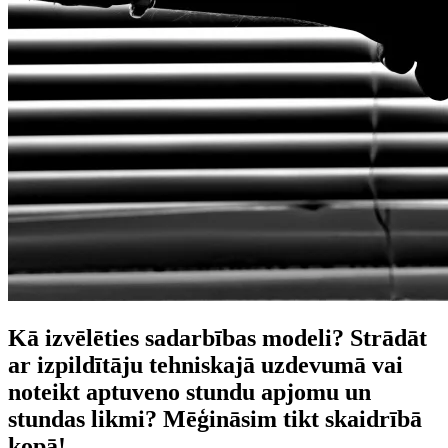
Kā izvēlēties sadarbības modeli? Strādāt
ar izpildītāju tehniskajā uzdevumā vai
noteikt aptuveno stundu apjomu un
stundas likmi? Mēģināsim tikt skaidrībā
kopā!