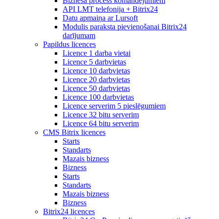
Biznesa process komandējumiem
API LMT telefonija + Bitrix24
Datu apmaiņa ar Lursoft
Modulis paraksta pievienošanai Bitrix24
darījumam
Papildus licences
Licence 1 darba vietai
Licence 5 darbvietas
Licence 10 darbvietas
Licence 20 darbvietas
Licence 50 darbvietas
Licence 100 darbvietas
Licence serverim 5 pieslēgumiem
Licence 32 bitu serverim
Licence 64 bitu serverim
CMS Bitrix licences
Starts
Standarts
Mazais bizness
Bizness
Starts
Standarts
Mazais bizness
Bizness
Bitrix24 licences