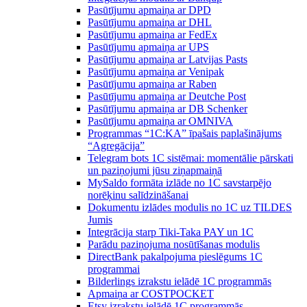
Pasūtījumu apmaiņa ar DPD
Pasūtījumu apmaiņa ar DHL
Pasūtījumu apmaiņa ar FedEx
Pasūtījumu apmaiņa ar UPS
Pasūtījumu apmaiņa ar Latvijas Pasts
Pasūtījumu apmaiņa ar Venipak
Pasūtījumu apmaiņa ar Raben
Pasūtījumu apmaiņa ar Deutche Post
Pasūtījumu apmaiņa ar DB Schenker
Pasūtījumu apmaiņa ar OMNIVA
Programmas “1C:KA” īpašais paplašinājums
“Agregācija”
Telegram bots 1C sistēmai: momentālie pārskati
un paziņojumi jūsu ziņapmaiņā
MySaldo formāta izlāde no 1C savstarpējo
norēķinu salīdzināšanai
Dokumentu izlādes modulis no 1C uz TILDES
Jumis
Integrācija starp Tiki-Taka PAY un 1C
Parādu paziņojuma nosūtīšanas modulis
DirectBank pakalpojuma pieslēgums 1C
programmai
Bilderlings izrakstu ielādē 1C programmās
Apmaiņa ar COSTPOCKET
Etsy izrakstu ielādē 1C programmās