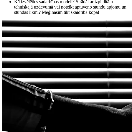
Kā izvēlēties sadarbības modeli? Strādāt ar izpildītāju
tehniskajā uzdevumā vai noteikt aptuveno stundu apjomu un
stundas likmi? Mēģināsim tikt skaidrībā kopā!