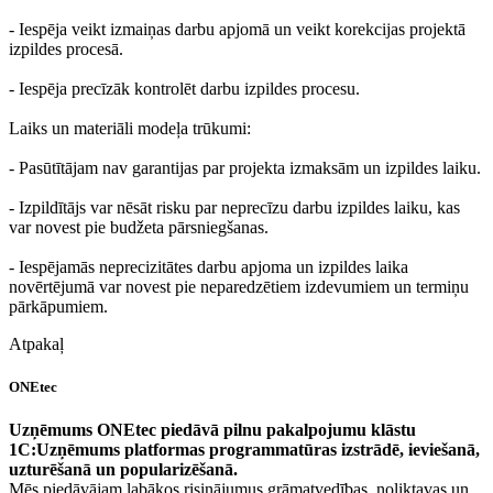
- Iespēja veikt izmaiņas darbu apjomā un veikt korekcijas projektā
izpildes procesā.
- Iespēja precīzāk kontrolēt darbu izpildes procesu.
Laiks un materiāli modeļa trūkumi:
- Pasūtītājam nav garantijas par projekta izmaksām un izpildes laiku.
- Izpildītājs var nēsāt risku par neprecīzu darbu izpildes laiku, kas
var novest pie budžeta pārsniegšanas.
- Iespējamās neprecizitātes darbu apjoma un izpildes laika
novērtējumā var novest pie neparedzētiem izdevumiem un termiņu
pārkāpumiem.
Atpakaļ
ONEtec
Uzņēmums ONEtec piedāvā pilnu pakalpojumu klāstu
1C:Uzņēmums platformas programmatūras izstrādē, ieviešanā,
uzturēšanā un popularizēšanā.
Mēs piedāvājam labākos risinājumus grāmatvedības, noliktavas un