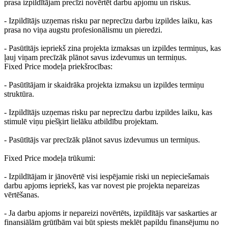
prasa izpildītājam precīzi novērtēt darbu apjomu un riskus.
- Izpildītājs uzņemas risku par neprecīzu darbu izpildes laiku, kas
prasa no viņa augstu profesionālismu un pieredzi.
- Pasūtītājs iepriekš zina projekta izmaksas un izpildes termiņus, kas
ļauj viņam precīzāk plānot savus izdevumus un termiņus.
Fixed Price modeļa priekšrocības:
- Pasūtītājam ir skaidrāka projekta izmaksu un izpildes termiņu
struktūra.
- Izpildītājs uzņemas risku par neprecīzu darbu izpildes laiku, kas
stimulē viņu piešķirt lielāku atbildību projektam.
- Pasūtītājs var precīzāk plānot savus izdevumus un termiņus.
Fixed Price modeļa trūkumi:
- Izpildītājam ir jānovērtē visi iespējamie riski un nepieciešamais
darbu apjoms iepriekš, kas var novest pie projekta nepareizas
vērtēšanas.
- Ja darbu apjoms ir nepareizi novērtēts, izpildītājs var saskarties ar
finansiālām grūtībām vai būt spiests meklēt papildu finansējumu no