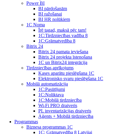
Power BI
BI pārdošanām
BI ražošanai
BI HR nolūkiem
1C Noma
Īrē tagad, maksā pēc tam!
1С:Tirdzniecības vadība 8
1С:Grāmatvedība 8
Bitrix 24
Bitrix 24 pamata ieviešana
Bitrix 24 projekta īstenošana
1C un Bitrix24 integrācija
Tirdzniecības aprīkojums
Kases aparātu pieslēgšana 1C
Elektronisko svaru pieslēgšana 1C
Mobilā automatizācija
1С:Pasūtījumi
1С:Noliktava
1С:Mobilā tirdzniecība
Wi-Fi PRO draiveris
PL inventarizācijas draiveris
Aģents + Mobilā tirdzniecība
Programmas
Biznesa programmas 1C
1C: Grāmatvedība 8 Latvijai