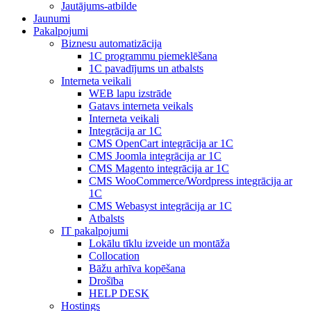
Jautājums-atbilde
Jaunumi
Pakalpojumi
Biznesu automatizācija
1С programmu piemeklēšana
1С pavadījums un atbalsts
Interneta veikali
WEB lapu izstrāde
Gatavs interneta veikals
Interneta veikali
Integrācija ar 1C
CMS OpenCart integrācija ar 1C
CMS Joomla integrācija ar 1C
CMS Magento integrācija ar 1C
CMS WooCommerce/Wordpress integrācija ar
1C
CMS Webasyst integrācija ar 1C
Atbalsts
IT pakalpojumi
Lokālu tīklu izveide un montāža
Collocation
Bāžu arhīva kopēšana
Drošība
HELP DESK
Hostings