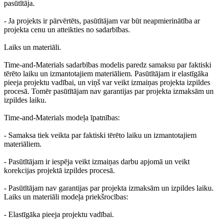
pasūtītāja.
- Ja projekts ir pārvērtēts, pasūtītājam var būt neapmierinātība ar
projekta cenu un atteikties no sadarbības.
Laiks un materiāli.
Time-and-Materials sadarbības modelis paredz samaksu par faktiski
tērēto laiku un izmantotajiem materiāliem. Pasūtītājam ir elastīgāka
pieeja projektu vadībai, un viņš var veikt izmaiņas projekta izpildes
procesā. Tomēr pasūtītājam nav garantijas par projekta izmaksām un
izpildes laiku.
Time-and-Materials modeļa īpatnības:
- Samaksa tiek veikta par faktiski tērēto laiku un izmantotajiem
materiāliem.
- Pasūtītājam ir iespēja veikt izmaiņas darbu apjomā un veikt
korekcijas projektā izpildes procesā.
- Pasūtītājam nav garantijas par projekta izmaksām un izpildes laiku.
Laiks un materiāli modeļa priekšrocības:
- Elastīgāka pieeja projektu vadībai.