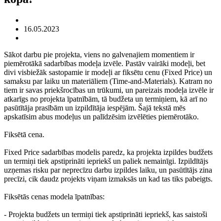
16.05.2023
Sākot darbu pie projekta, viens no galvenajiem momentiem ir
piemērotākā sadarbības modeļa izvēle. Pastāv vairāki modeļi, bet
divi visbiežāk sastopamie ir modeļi ar fiksētu cenu (Fixed Price) un
samaksu par laiku un materiāliem (Time-and-Materials). Katram no
tiem ir savas priekšrocības un trūkumi, un pareizais modeļa izvēle ir
atkarīgs no projekta īpatnībām, tā budžeta un termiņiem, kā arī no
pasūtītāja prasībām un izpildītāja iespējām. Šajā tekstā mēs
apskatīsim abus modeļus un palīdzēsim izvēlēties piemērotāko.
Fiksētā cena.
Fixed Price sadarbības modelis paredz, ka projekta izpildes budžets
un termiņi tiek apstiprināti iepriekš un paliek nemainīgi. Izpildītājs
uzņemas risku par neprecīzu darbu izpildes laiku, un pasūtītājs zina
precīzi, cik daudz projekts viņam izmaksās un kad tas tiks pabeigts.
Fiksētās cenas modela īpatnības:
- Projekta budžets un termiņi tiek apstiprināti iepriekš, kas saistoši