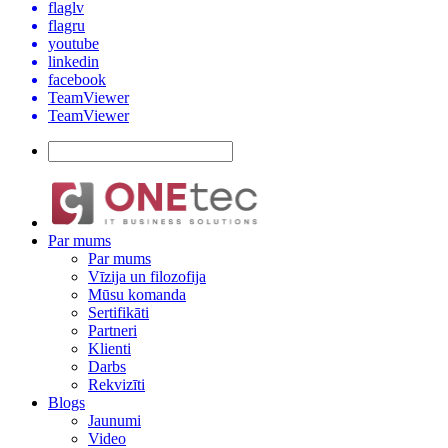
flaglv
flagru
youtube
linkedin
facebook
TeamViewer
TeamViewer
Par mums
Par mums
Vīzija un filozofija
Mūsu komanda
Sertifikāti
Partneri
Klienti
Darbs
Rekvizīti
Blogs
Jaunumi
Video