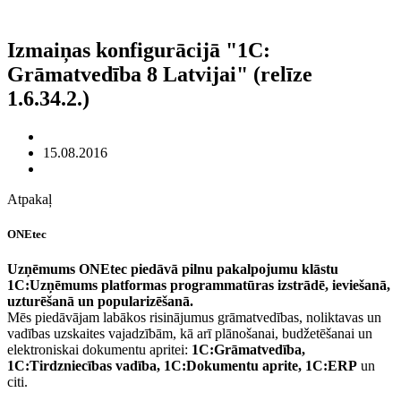
Izmaiņas konfigurācijā "1C:
Grāmatvedība 8 Latvijai" (relīze
1.6.34.2.)
15.08.2016
Atpakaļ
ONEtec
Uzņēmums ONEtec piedāvā pilnu pakalpojumu klāstu
1C:Uzņēmums platformas programmatūras izstrādē, ieviešanā,
uzturēšanā un popularizēšanā.
Mēs piedāvājam labākos risinājumus grāmatvedības, noliktavas un
vadības uzskaites vajadzībām, kā arī plānošanai, budžetēšanai un
elektroniskai dokumentu apritei:
1C:Grāmatvedība,
1C:Tirdzniecības vadība, 1C:Dokumentu aprite, 1C:ERP
un
citi.