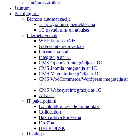
Jautājums-atbilde
Jaunumi
Pakalpojumi
Biznesu automatizācija
1С programmu piemeklēšana
1С pavadījums un atbalsts
Interneta veikali
WEB lapu izstrāde
Gatavs interneta veikals
Interneta veikali
Integrācija ar 1C
CMS OpenCart integrācija ar 1C
CMS Joomla integrācija ar 1C
CMS Magento integrācija ar 1C
CMS WooCommerce/Wordpress integrācija ar
1C
CMS Webasyst integrācija ar 1C
Atbalsts
IT pakalpojumi
Lokālu tīklu izveide un montāža
Collocation
Bāžu arhīva kopēšana
Drošība
HELP DESK
Hostings