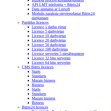
Biznesa process komandējumiem
API LMT telefonija + Bitrix24
Datu apmaiņa ar Lursoft
Modulis paraksta pievienošanai Bitrix24
darījumam
Papildus licences
Licence 1 darba vietai
Licence 5 darbvietas
Licence 10 darbvietas
Licence 20 darbvietas
Licence 50 darbvietas
Licence 100 darbvietas
Licence serverim 5 pieslēgumiem
Licence 32 bitu serverim
Licence 64 bitu serverim
CMS Bitrix licences
Starts
Standarts
Mazais bizness
Bizness
Starts
Standarts
Mazais bizness
Bizness
Bitrix24 licences