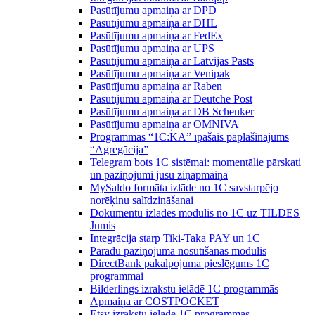
Pasūtījumu apmaiņa ar DPD
Pasūtījumu apmaiņa ar DHL
Pasūtījumu apmaiņa ar FedEx
Pasūtījumu apmaiņa ar UPS
Pasūtījumu apmaiņa ar Latvijas Pasts
Pasūtījumu apmaiņa ar Venipak
Pasūtījumu apmaiņa ar Raben
Pasūtījumu apmaiņa ar Deutche Post
Pasūtījumu apmaiņa ar DB Schenker
Pasūtījumu apmaiņa ar OMNIVA
Programmas “1C:KA” īpašais paplašinājums
“Agregācija”
Telegram bots 1C sistēmai: momentālie pārskati
un paziņojumi jūsu ziņapmaiņā
MySaldo formāta izlāde no 1C savstarpējo
norēķinu salīdzināšanai
Dokumentu izlādes modulis no 1C uz TILDES
Jumis
Integrācija starp Tiki-Taka PAY un 1C
Parādu paziņojuma nosūtīšanas modulis
DirectBank pakalpojuma pieslēgums 1C
programmai
Bilderlings izrakstu ielādē 1C programmās
Apmaiņa ar COSTPOCKET
Etsy izrakstu ielādē 1C programmās