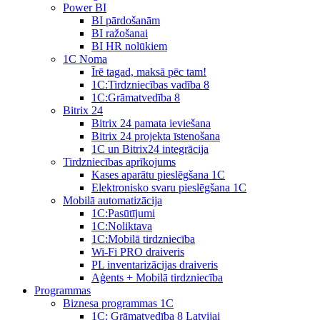
Power BI
BI pārdošanām
BI ražošanai
BI HR nolūkiem
1C Noma
Īrē tagad, maksā pēc tam!
1С:Tirdzniecības vadība 8
1С:Grāmatvedība 8
Bitrix 24
Bitrix 24 pamata ieviešana
Bitrix 24 projekta īstenošana
1C un Bitrix24 integrācija
Tirdzniecības aprīkojums
Kases aparātu pieslēgšana 1C
Elektronisko svaru pieslēgšana 1C
Mobilā automatizācija
1С:Pasūtījumi
1С:Noliktava
1С:Mobilā tirdzniecība
Wi-Fi PRO draiveris
PL inventarizācijas draiveris
Aģents + Mobilā tirdzniecība
Programmas
Biznesa programmas 1C
1C: Grāmatvedība 8 Latvijai