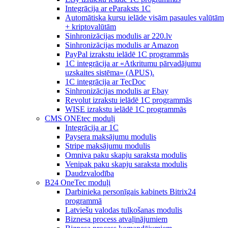
Integrācija ar eParaksts 1C
Automātiska kursu ielāde visām pasaules valūtām
+ kriptovalūtām
Sinhronizācijas modulis ar 220.lv
Sinhronizācijas modulis ar Amazon
PayPal izrakstu ielādē 1C programmās
1C integrācija ar «Atkritumu pārvadājumu
uzskaites sistēma» (APUS).
1C integrācija ar TecDoc
Sinhronizācijas modulis ar Ebay
Revolut izrakstu ielādē 1C programmās
WISE izrakstu ielādē 1C programmās
CMS ONEtec moduļi
Integrācija ar 1C
Paysera maksājumu modulis
Stripe maksājumu modulis
Omniva paku skapju saraksta modulis
Venipak paku skapju saraksta modulis
Daudzvalodība
B24 OneTec moduļi
Darbinieka personīgais kabinets Bitrix24
programmā
Latviešu valodas tulkošanas modulis
Biznesa process atvaļinājumiem