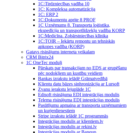
1C:Tirdzniecības vadība 10
1С: Kompleksa automatizācija
1C: ERP 2
1С:Dokumentu aprite 8 PROF
1C Uzņēmums 8. Transporta loģistika,
ekspedīcija un transportlīdzekļu vadība KORP
1C:Medicīna. Zobārstniecības klīnika
1C:TOIR – Iekārtu remontu un tehniskās
apkopes vadība (KORP)
Gatavs risinājums interneta veikalam
CRM Bitrix24
1С OneTec moduļi
Pārskats par transakcijam no EDS ar grupēšanu
pēc nodokļiem un kustību veidiem
Bankas izrakstu ielādē Grāmatvedībā
Klientu datu bāzes sinhronizācija ar Lursoft
Zvanu ierakstu lejuplāde 1C
Edisoft risinājuma EDI integrācijas modulis
Telema risinājuma EDI integrācijas modulis
Pasūtījumu apmaiņa ar transporta uzņēmumiem
un kurjerdienestiem
Stripe izrakstu ielādē 1C programmās
Integrācijas modulis ar klientiem.lv
Integrācijas modulis ar rekini.lv
Integrācijas modulis ar Banqup