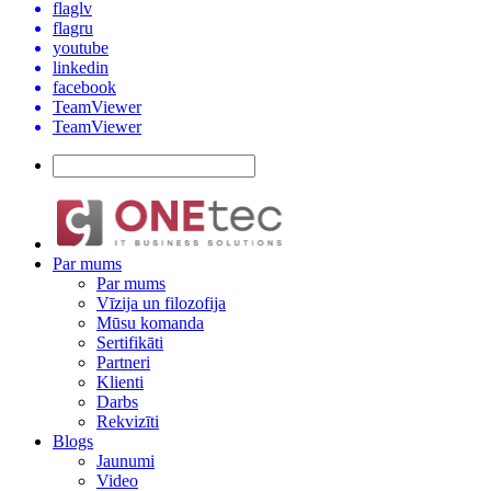
flaglv
flagru
youtube
linkedin
facebook
TeamViewer
TeamViewer
Par mums
Par mums
Vīzija un filozofija
Mūsu komanda
Sertifikāti
Partneri
Klienti
Darbs
Rekvizīti
Blogs
Jaunumi
Video