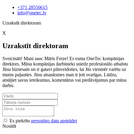
+371 28550615
info@onetec.lv
Uzrakstīt direktoram
X
Uzrakstīt direktoram
Sveicināti! Mani sauc Māris Freze! Es esmu OneTec kompānijas
direktors. Mūsu kompānijas darbinieki sniedz profesionālo atbalstu
Jūsu biznesam un ir gatavi pilnveidoties, lai Jūs vienmēr varētu uz
mums paļauties. Jūsu atsauksmes man ir ļoti svarīgas. Lūdzu,
atstājiet savus ieteikumus, komentārus vai piedāvājumus par mūsu
darbu.
Es piekrītu
personīgo datu apstrādei
Nosūtīt