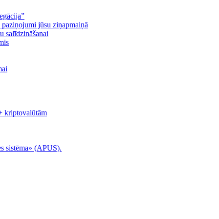
egācija”
n paziņojumi jūsu ziņapmaiņā
u salīdzināšanai
mis
mai
+ kriptovalūtām
es sistēma» (APUS).