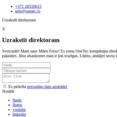
+371 28550615
info@onetec.lv
Uzrakstīt direktoram
X
Uzrakstīt direktoram
Sveicināti! Mani sauc Māris Freze! Es esmu OneTec kompānijas direkto
paļauties. Jūsu atsauksmes man ir ļoti svarīgas. Lūdzu, atstājiet sav
Es piekrītu
personīgo datu apstrādei
Nosūtīt
flaglv
flagru
youtube
linkedin