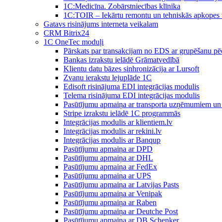
1C:Medicīna. Zobārstniecības klīnika
1C:TOIR – Iekārtu remontu un tehniskās apkope
Gatavs risinājums interneta veikalam
CRM Bitrix24
1С OneTec moduļi
Pārskats par transakcijam no EDS ar grupēšanu pē
Bankas izrakstu ielādē Grāmatvedībā
Klientu datu bāzes sinhronizācija ar Lursoft
Zvanu ierakstu lejuplāde 1C
Edisoft risinājuma EDI integrācijas modulis
Telema risinājuma EDI integrācijas modulis
Pasūtījumu apmaiņa ar transporta uzņēmumiem un 
Stripe izrakstu ielādē 1C programmās
Integrācijas modulis ar klientiem.lv
Integrācijas modulis ar rekini.lv
Integrācijas modulis ar Banqup
Pasūtījumu apmaiņa ar DPD
Pasūtījumu apmaiņa ar DHL
Pasūtījumu apmaiņa ar FedEx
Pasūtījumu apmaiņa ar UPS
Pasūtījumu apmaiņa ar Latvijas Pasts
Pasūtījumu apmaiņa ar Venipak
Pasūtījumu apmaiņa ar Raben
Pasūtījumu apmaiņa ar Deutche Post
Pasūtījumu apmaiņa ar DB Schenker