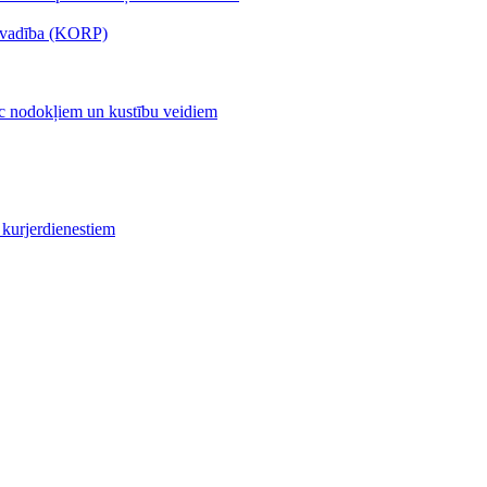
s vadība (KORP)
c nodokļiem un kustību veidiem
kurjerdienestiem