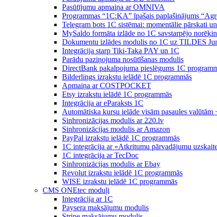
Pasūtījumu apmaiņa ar OMNIVA
Programmas “1C:KA” īpašais paplašinājums “Agr
Telegram bots 1C sistēmai: momentālie pārskati u
MySaldo formāta izlāde no 1C savstarpējo norēķin
Dokumentu izlādes modulis no 1C uz TILDES Ju
Integrācija starp Tiki-Taka PAY un 1C
Parādu paziņojuma nosūtīšanas modulis
DirectBank pakalpojuma pieslēgums 1C program
Bilderlings izrakstu ielādē 1C programmās
Apmaiņa ar COSTPOCKET
Etsy izrakstu ielādē 1C programmās
Integrācija ar eParaksts 1C
Automātiska kursu ielāde visām pasaules valūtām 
Sinhronizācijas modulis ar 220.lv
Sinhronizācijas modulis ar Amazon
PayPal izrakstu ielādē 1C programmās
1C integrācija ar «Atkritumu pārvadājumu uzskait
1C integrācija ar TecDoc
Sinhronizācijas modulis ar Ebay
Revolut izrakstu ielādē 1C programmās
WISE izrakstu ielādē 1C programmās
CMS ONEtec moduļi
Integrācija ar 1C
Paysera maksājumu modulis
Stripe maksājumu modulis