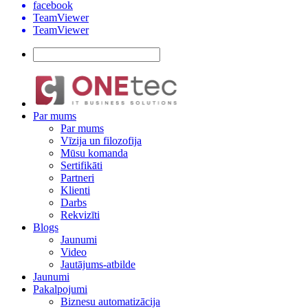
facebook
TeamViewer
TeamViewer
Par mums
Par mums
Vīzija un filozofija
Mūsu komanda
Sertifikāti
Partneri
Klienti
Darbs
Rekvizīti
Blogs
Jaunumi
Video
Jautājums-atbilde
Jaunumi
Pakalpojumi
Biznesu automatizācija