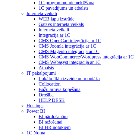
1С programmu piemeklēšana
1С pavadījums un atbalsts
Interneta veikali
WEB lapu izstrāde
Gatavs interneta veikals
Interneta veikali
Integrācija ar 1C
CMS OpenCart integrācija ar 1C
CMS Joomla integrācija ar 1C
CMS Magento integrācija ar 1C
CMS WooCommerce/Wordpress integrācija ar 1C
CMS Webasyst integrācija ar 1C
Atbalsts
IT pakalpojumi
Lokālu tīklu izveide un montāža
Collocation
Bāžu arhīva kopēšana
Drošība
HELP DESK
Hostings
Power BI
BI pārdošanām
BI ražošanai
BI HR nolūkiem
1C Noma