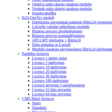
Omniva paku skapju saraksta modulis
Venipak paku skapju saraksta modulis
Daudzvalodība
B24 OneTec moduļi
Darbinieka personīgais kabinets Bitrix24 program
Latviešu valodas tulkošanas modulis
Biznesa process atvaļinājumiem
Biznesa process komandējumiem
API LMT telefonija + Bitrix24
Datu apmaiņa ar Lursoft
Modulis paraksta pievienošanai Bitrix24 darījuma
Papildus licences
Licence 1 darba vietai
Licence 5 darbvietas
Licence 10 darbvietas
Licence 20 darbvietas
Licence 50 darbvietas
Licence 100 darbvietas
Licence serverim 5 pieslēgumiem
Licence 32 bitu serverim
Licence 64 bitu serverim
CMS Bitrix licences
Starts
Standarts