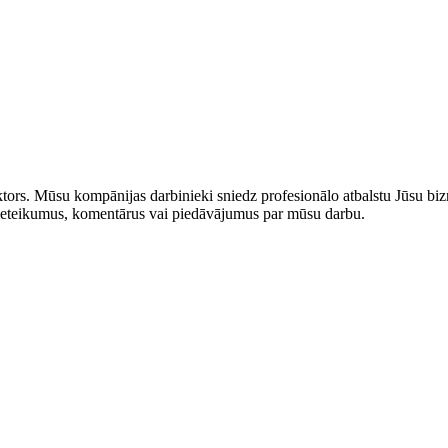
rs. Mūsu kompānijas darbinieki sniedz profesionālo atbalstu Jūsu bizn
us ieteikumus, komentārus vai piedāvājumus par mūsu darbu.