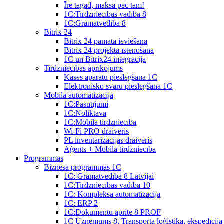
Īrē tagad, maksā pēc tam!
1С:Tirdzniecības vadība 8
1С:Grāmatvedība 8
Bitrix 24
Bitrix 24 pamata ieviešana
Bitrix 24 projekta īstenošana
1C un Bitrix24 integrācija
Tirdzniecības aprīkojums
Kases aparātu pieslēgšana 1C
Elektronisko svaru pieslēgšana 1C
Mobilā automatizācija
1С:Pasūtījumi
1С:Noliktava
1С:Mobilā tirdzniecība
Wi-Fi PRO draiveris
PL inventarizācijas draiveris
Aģents + Mobilā tirdzniecība
Programmas
Biznesa programmas 1C
1C: Grāmatvedība 8 Latvijai
1C:Tirdzniecības vadība 10
1С: Kompleksa automatizācija
1C: ERP 2
1С:Dokumentu aprite 8 PROF
1C Uzņēmums 8. Transporta loģistika, ekspedīcija