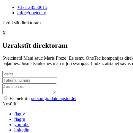
+371 28550615
info@onetec.lv
Uzrakstīt direktoram
X
Uzrakstīt direktoram
Sveicināti! Mani sauc Māris Freze! Es esmu OneTec kompānijas direkto
paļauties. Jūsu atsauksmes man ir ļoti svarīgas. Lūdzu, atstājiet sav
Es piekrītu
personīgo datu apstrādei
Nosūtīt
flaglv
flagru
youtube
linkedin