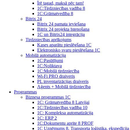
Īrē tagad, maksā pēc tam!
1С:Tirdzniecības vadība 8
1С:Grāmatvedība 8
Bitrix 24
Bitrix 24 pamata ieviešana
Bitrix 24 projekta īstenošana
1C un Bitrix24 integrācija
Tirdzniecības aprīkojums
Kases aparātu pieslēgšana 1C
Elektronisko svaru pieslēgšana 1C
Mobilā automatizācija
1С:Pasūtījumi
1С:Noliktava
1С:Mobilā tirdzniecība
Wi-Fi PRO draiveris
PL inventarizācijas draiveris
Aģents + Mobilā tirdzniecība
Programmas
Biznesa programmas 1C
1C: Grāmatvedība 8 Latvijai
1C:Tirdzniecības vadība 10
1С: Kompleksa automatizācija
1C: ERP 2
1С:Dokumentu aprite 8 PROF
1C Uzņēmums 8. Transporta loģistika, ekspedīcija