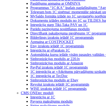
Pasūtījumu apmaiņa ar OMNIVA
Programmas “1C:KA” īpašais paplašinājums “Agr
Telegram bots 1C sistēmai: momentālie pārskati u
MySaldo formāta izlāde no 1C savstarpējo norēķin
Dokumentu izlādes modulis no 1C uz TILDES Ju
Integrācija starp Tiki-Taka PAY un 1C
Parādu paziņojuma nosūtīšanas modulis
DirectBank pakalpojuma pieslēgums 1C program
Bilderlings izrakstu ielādē 1C programmās
Apmaiņa ar COSTPOCKET
Etsy izrakstu ielādē 1C programmās
Integrācija ar eParaksts 1C
Automātiska kursu ielāde visām pasaules valūtām 
Sinhronizācijas modulis ar 220.lv
Sinhronizācijas modulis ar Amazon
PayPal izrakstu ielādē 1C programmās
1C integrācija ar «Atkritumu pārvadājumu uzskait
1C integrācija ar TecDoc
Sinhronizācijas modulis ar Ebay
Revolut izrakstu ielādē 1C programmās
WISE izrakstu ielādē 1C programmās
CMS ONEtec moduļi
Integrācija ar 1C
Paysera maksājumu modulis
Stripe maksājumu modulis