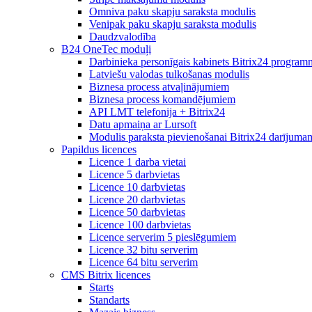
Omniva paku skapju saraksta modulis
Venipak paku skapju saraksta modulis
Daudzvalodība
B24 OneTec moduļi
Darbinieka personīgais kabinets Bitrix24 program
Latviešu valodas tulkošanas modulis
Biznesa process atvaļinājumiem
Biznesa process komandējumiem
API LMT telefonija + Bitrix24
Datu apmaiņa ar Lursoft
Modulis paraksta pievienošanai Bitrix24 darījuma
Papildus licences
Licence 1 darba vietai
Licence 5 darbvietas
Licence 10 darbvietas
Licence 20 darbvietas
Licence 50 darbvietas
Licence 100 darbvietas
Licence serverim 5 pieslēgumiem
Licence 32 bitu serverim
Licence 64 bitu serverim
CMS Bitrix licences
Starts
Standarts