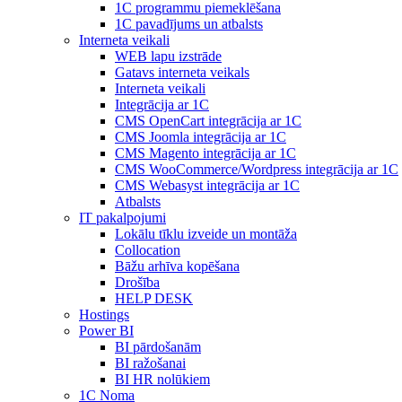
1С programmu piemeklēšana
1С pavadījums un atbalsts
Interneta veikali
WEB lapu izstrāde
Gatavs interneta veikals
Interneta veikali
Integrācija ar 1C
CMS OpenCart integrācija ar 1C
CMS Joomla integrācija ar 1C
CMS Magento integrācija ar 1C
CMS WooCommerce/Wordpress integrācija ar 1C
CMS Webasyst integrācija ar 1C
Atbalsts
IT pakalpojumi
Lokālu tīklu izveide un montāža
Collocation
Bāžu arhīva kopēšana
Drošība
HELP DESK
Hostings
Power BI
BI pārdošanām
BI ražošanai
BI HR nolūkiem
1C Noma