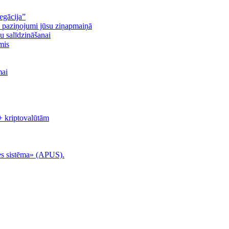
egācija”
n paziņojumi jūsu ziņapmaiņā
u salīdzināšanai
mis
mai
+ kriptovalūtām
es sistēma» (APUS).