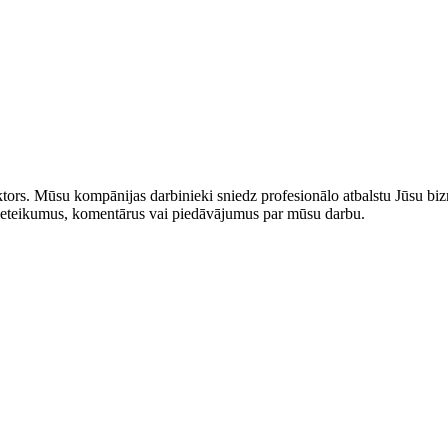
rs. Mūsu kompānijas darbinieki sniedz profesionālo atbalstu Jūsu bizn
us ieteikumus, komentārus vai piedāvājumus par mūsu darbu.