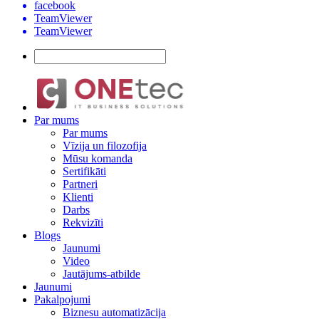
facebook
TeamViewer
TeamViewer
Par mums
Par mums
Vīzija un filozofija
Mūsu komanda
Sertifikāti
Partneri
Klienti
Darbs
Rekvizīti
Blogs
Jaunumi
Video
Jautājums-atbilde
Jaunumi
Pakalpojumi
Biznesu automatizācija