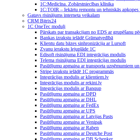
1C:Medicīna. Zobārstniecības klīnika
1C:TOIR – Iekārtu remontu un tehniskās apkope
Gatavs risinājums interneta veikalam
CRM Bitrix24
1С OneTec moduļi
Pārskats par transakcijam no EDS ar grupēšanu pē
Bankas izrakstu ielādē Grāmatvedībā
Klientu datu bāzes sinhronizācija ar Lursoft
Zvanu ierakstu lejuplāde 1C
Edisoft risinājuma EDI integrācijas modulis
Telema risinājuma EDI integrācijas modulis
Pasūtījumu apmaiņa ar transporta uzņēmumiem un 
Stripe izrakstu ielādē 1C programmās
Integrācijas modulis ar klientiem.lv
Integrācijas modulis ar rekini.lv
Integrācijas modulis ar Banqup
Pasūtījumu apmaiņa ar DPD
Pasūtījumu apmaiņa ar DHL
Pasūtījumu apmaiņa ar FedEx
Pasūtījumu apmaiņa ar UPS
Pasūtījumu apmaiņa ar Latvijas Pasts
Pasūtījumu apmaiņa ar Venipak
Pasūtījumu apmaiņa ar Raben
Pasūtījumu apmaiņa ar Deutche Post
Pasūtījumu apmaiņa ar DB Schenker