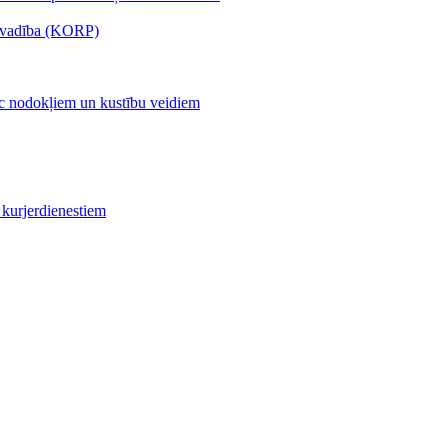
s vadība (KORP)
c nodokļiem un kustību veidiem
kurjerdienestiem