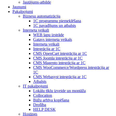
Jautājums-atbilde
Jaunumi
Pakalpojumi
Biznesu automatizācija
1С programmu piemeklēšana
1С pavadījums un atbalsts
Interneta veikali
WEB lapu izstrāde
Gatavs interneta veikals
Interneta veikali
Integrācija ar 1C
CMS OpenCart integrācija ar 1C
CMS Joomla integrācija ar 1C
CMS Magento integrācija ar 1C
CMS WooCommerce/Wordpress integrācija ar
1C
CMS Webasyst integrācija ar 1C
Atbalsts
IT pakalpojumi
Lokālu tīklu izveide un montāža
Collocation
Bāžu arhīva kopēšana
Drošība
HELP DESK
Hostings