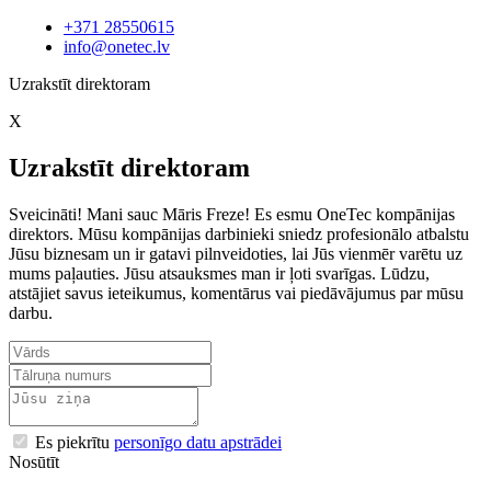
+371 28550615
info@onetec.lv
Uzrakstīt direktoram
X
Uzrakstīt direktoram
Sveicināti! Mani sauc Māris Freze! Es esmu OneTec kompānijas
direktors. Mūsu kompānijas darbinieki sniedz profesionālo atbalstu
Jūsu biznesam un ir gatavi pilnveidoties, lai Jūs vienmēr varētu uz
mums paļauties. Jūsu atsauksmes man ir ļoti svarīgas. Lūdzu,
atstājiet savus ieteikumus, komentārus vai piedāvājumus par mūsu
darbu.
Es piekrītu
personīgo datu apstrādei
Nosūtīt