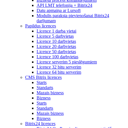
Biznesa process komandējumiem
API LMT telefonija + Bitrix24
Datu apmaiņa ar Lursoft
Modulis paraksta pievienošanai Bitrix24
darījumam
Papildus licences
Licence 1 darba vietai
Licence 5 darbvietas
Licence 10 darbvietas
Licence 20 darbvietas
Licence 50 darbvietas
Licence 100 darbvietas
Licence serverim 5 pieslēgumiem
Licence 32 bitu serverim
Licence 64 bitu serverim
CMS Bitrix licences
Starts
Standarts
Mazais bizness
Bizness
Starts
Standarts
Mazais bizness
Bizness
Bitrix24 licences