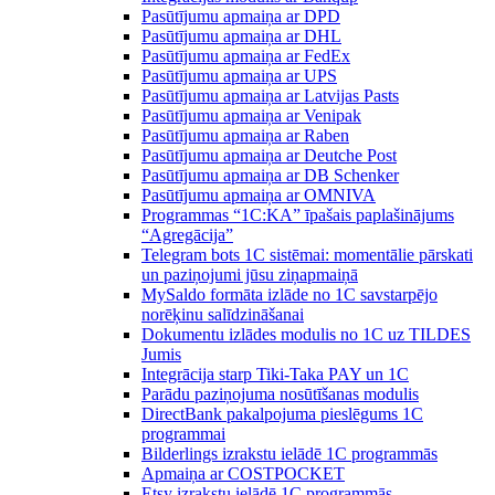
Pasūtījumu apmaiņa ar DPD
Pasūtījumu apmaiņa ar DHL
Pasūtījumu apmaiņa ar FedEx
Pasūtījumu apmaiņa ar UPS
Pasūtījumu apmaiņa ar Latvijas Pasts
Pasūtījumu apmaiņa ar Venipak
Pasūtījumu apmaiņa ar Raben
Pasūtījumu apmaiņa ar Deutche Post
Pasūtījumu apmaiņa ar DB Schenker
Pasūtījumu apmaiņa ar OMNIVA
Programmas “1C:KA” īpašais paplašinājums
“Agregācija”
Telegram bots 1C sistēmai: momentālie pārskati
un paziņojumi jūsu ziņapmaiņā
MySaldo formāta izlāde no 1C savstarpējo
norēķinu salīdzināšanai
Dokumentu izlādes modulis no 1C uz TILDES
Jumis
Integrācija starp Tiki-Taka PAY un 1C
Parādu paziņojuma nosūtīšanas modulis
DirectBank pakalpojuma pieslēgums 1C
programmai
Bilderlings izrakstu ielādē 1C programmās
Apmaiņa ar COSTPOCKET
Etsy izrakstu ielādē 1C programmās