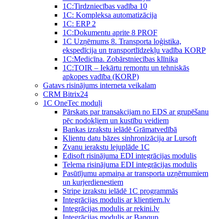
1C:Tirdzniecības vadība 10
1С: Kompleksa automatizācija
1C: ERP 2
1С:Dokumentu aprite 8 PROF
1C Uzņēmums 8. Transporta loģistika,
ekspedīcija un transportlīdzekļu vadība KORP
1C:Medicīna. Zobārstniecības klīnika
1C:TOIR – Iekārtu remontu un tehniskās
apkopes vadība (KORP)
Gatavs risinājums interneta veikalam
CRM Bitrix24
1С OneTec moduļi
Pārskats par transakcijam no EDS ar grupēšanu
pēc nodokļiem un kustību veidiem
Bankas izrakstu ielādē Grāmatvedībā
Klientu datu bāzes sinhronizācija ar Lursoft
Zvanu ierakstu lejuplāde 1C
Edisoft risinājuma EDI integrācijas modulis
Telema risinājuma EDI integrācijas modulis
Pasūtījumu apmaiņa ar transporta uzņēmumiem
un kurjerdienestiem
Stripe izrakstu ielādē 1C programmās
Integrācijas modulis ar klientiem.lv
Integrācijas modulis ar rekini.lv
Integrācijas modulis ar Banqup