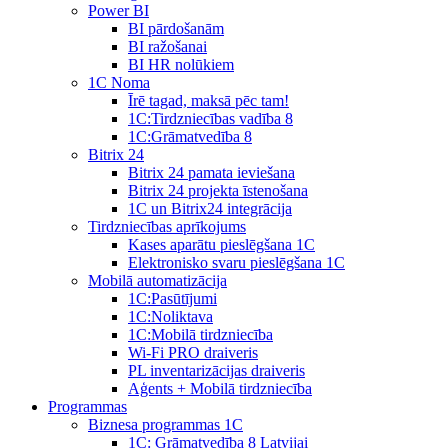
Power BI
BI pārdošanām
BI ražošanai
BI HR nolūkiem
1C Noma
Īrē tagad, maksā pēc tam!
1С:Tirdzniecības vadība 8
1С:Grāmatvedība 8
Bitrix 24
Bitrix 24 pamata ieviešana
Bitrix 24 projekta īstenošana
1C un Bitrix24 integrācija
Tirdzniecības aprīkojums
Kases aparātu pieslēgšana 1C
Elektronisko svaru pieslēgšana 1C
Mobilā automatizācija
1С:Pasūtījumi
1С:Noliktava
1С:Mobilā tirdzniecība
Wi-Fi PRO draiveris
PL inventarizācijas draiveris
Aģents + Mobilā tirdzniecība
Programmas
Biznesa programmas 1C
1C: Grāmatvedība 8 Latvijai