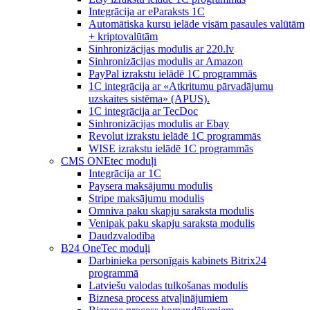
Integrācija ar eParaksts 1C
Automātiska kursu ielāde visām pasaules valūtām
+ kriptovalūtām
Sinhronizācijas modulis ar 220.lv
Sinhronizācijas modulis ar Amazon
PayPal izrakstu ielādē 1C programmās
1C integrācija ar «Atkritumu pārvadājumu
uzskaites sistēma» (APUS).
1C integrācija ar TecDoc
Sinhronizācijas modulis ar Ebay
Revolut izrakstu ielādē 1C programmās
WISE izrakstu ielādē 1C programmās
CMS ONEtec moduļi
Integrācija ar 1C
Paysera maksājumu modulis
Stripe maksājumu modulis
Omniva paku skapju saraksta modulis
Venipak paku skapju saraksta modulis
Daudzvalodība
B24 OneTec moduļi
Darbinieka personīgais kabinets Bitrix24
programmā
Latviešu valodas tulkošanas modulis
Biznesa process atvaļinājumiem