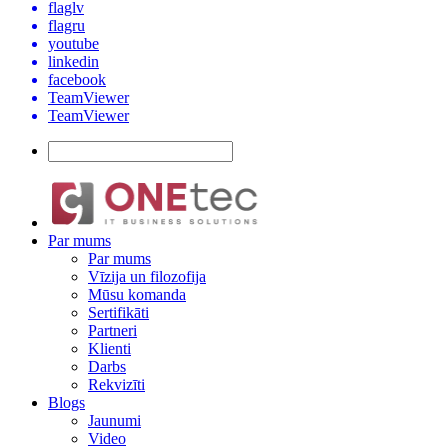
flaglv
flagru
youtube
linkedin
facebook
TeamViewer
TeamViewer
Par mums
Par mums
Vīzija un filozofija
Mūsu komanda
Sertifikāti
Partneri
Klienti
Darbs
Rekvizīti
Blogs
Jaunumi
Video