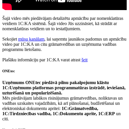
Šajā video mēs piedāvājam detalizētu apmācību par nomenklatūras
veidiem 1C:KA sistēmā. Šajā video Jūs uzzināsiet, kā strādāt ar
nomenklatūras veidiem un to iestatījumiem.
Sekojiet
mūsu kanālam
, lai saņemtu jaunākos padomus un apmācību
video par 1C:KA un citu grāmatvedības un uzņēmuma vadības
programmu lietošanu.
Plašāku informāciju par 1C:KA varat atrast
šeit
ONEtec
Uzņēmums ONEtec piedāvā pilnu pakalpojumu klāstu
1C:Uzņēmums platformas programmatūras izstrādē, ieviešanā,
uzturēšanā un popularizēšanā.
Mēs piedāvājam labākos risinājumus grāmatvedības, noliktavas un
vadības uzskaites vajadzībām, kā arī plānošanai, budžetēšanai un
elektroniskai dokumentu apritei:
1C:Grāmatvedība,
1C:Tirdzniecības vadība, 1C:Dokumentu aprite, 1C:ERP
un
citi.