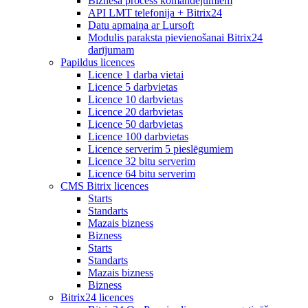
Biznesa process komandējumiem
API LMT telefonija + Bitrix24
Datu apmaiņa ar Lursoft
Modulis paraksta pievienošanai Bitrix24
darījumam
Papildus licences
Licence 1 darba vietai
Licence 5 darbvietas
Licence 10 darbvietas
Licence 20 darbvietas
Licence 50 darbvietas
Licence 100 darbvietas
Licence serverim 5 pieslēgumiem
Licence 32 bitu serverim
Licence 64 bitu serverim
CMS Bitrix licences
Starts
Standarts
Mazais bizness
Bizness
Starts
Standarts
Mazais bizness
Bizness
Bitrix24 licences