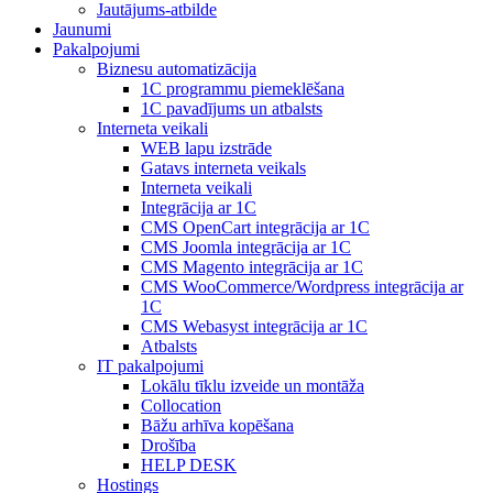
Jautājums-atbilde
Jaunumi
Pakalpojumi
Biznesu automatizācija
1С programmu piemeklēšana
1С pavadījums un atbalsts
Interneta veikali
WEB lapu izstrāde
Gatavs interneta veikals
Interneta veikali
Integrācija ar 1C
CMS OpenCart integrācija ar 1C
CMS Joomla integrācija ar 1C
CMS Magento integrācija ar 1C
CMS WooCommerce/Wordpress integrācija ar
1C
CMS Webasyst integrācija ar 1C
Atbalsts
IT pakalpojumi
Lokālu tīklu izveide un montāža
Collocation
Bāžu arhīva kopēšana
Drošība
HELP DESK
Hostings