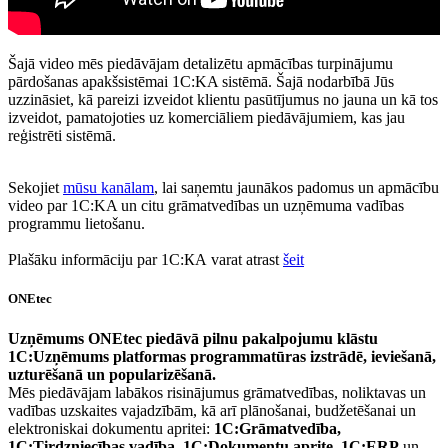
Šajā video mēs piedāvājam detalizētu apmācības turpinājumu
pārdošanas apakšsistēmai 1C:KA sistēmā. Šajā nodarbībā Jūs
uzzināsiet, kā pareizi izveidot klientu pasūtījumus no jauna un kā tos
izveidot, pamatojoties uz komerciāliem piedāvājumiem, kas jau
reģistrēti sistēmā.
Sekojiet
mūsu kanālam
, lai saņemtu jaunākos padomus un apmācību
video par 1C:KA un citu grāmatvedības un uzņēmuma vadības
programmu lietošanu.
Plašāku informāciju par 1C:КА varat atrast
šeit
ONEtec
Uzņēmums ONEtec piedāvā pilnu pakalpojumu klāstu
1C:Uzņēmums platformas programmatūras izstrādē, ieviešanā,
uzturēšanā un popularizēšanā.
Mēs piedāvājam labākos risinājumus grāmatvedības, noliktavas un
vadības uzskaites vajadzībām, kā arī plānošanai, budžetēšanai un
elektroniskai dokumentu apritei:
1C:Grāmatvedība,
1C:Tirdzniecības vadība, 1C:Dokumentu aprite, 1C:ERP
un