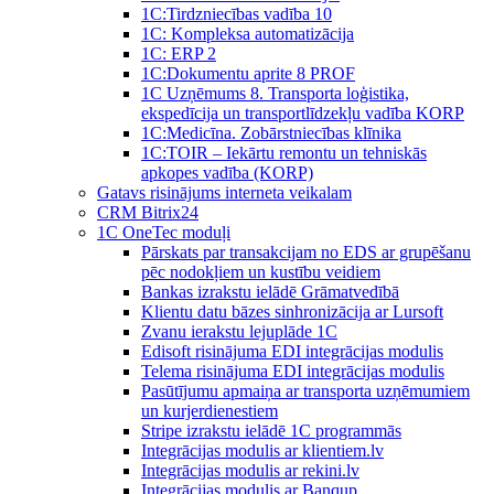
1C:Tirdzniecības vadība 10
1С: Kompleksa automatizācija
1C: ERP 2
1С:Dokumentu aprite 8 PROF
1C Uzņēmums 8. Transporta loģistika,
ekspedīcija un transportlīdzekļu vadība KORP
1C:Medicīna. Zobārstniecības klīnika
1C:TOIR – Iekārtu remontu un tehniskās
apkopes vadība (KORP)
Gatavs risinājums interneta veikalam
CRM Bitrix24
1С OneTec moduļi
Pārskats par transakcijam no EDS ar grupēšanu
pēc nodokļiem un kustību veidiem
Bankas izrakstu ielādē Grāmatvedībā
Klientu datu bāzes sinhronizācija ar Lursoft
Zvanu ierakstu lejuplāde 1C
Edisoft risinājuma EDI integrācijas modulis
Telema risinājuma EDI integrācijas modulis
Pasūtījumu apmaiņa ar transporta uzņēmumiem
un kurjerdienestiem
Stripe izrakstu ielādē 1C programmās
Integrācijas modulis ar klientiem.lv
Integrācijas modulis ar rekini.lv
Integrācijas modulis ar Banqup