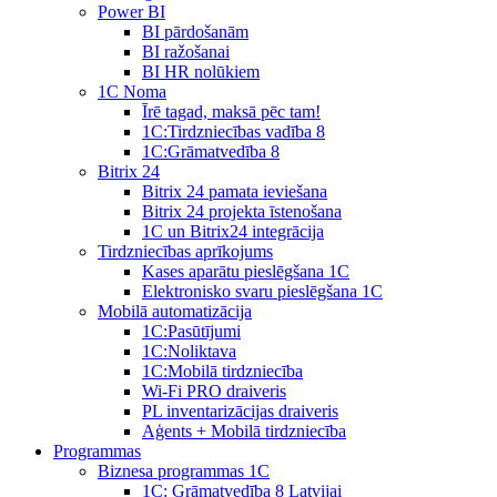
Power BI
BI pārdošanām
BI ražošanai
BI HR nolūkiem
1C Noma
Īrē tagad, maksā pēc tam!
1С:Tirdzniecības vadība 8
1С:Grāmatvedība 8
Bitrix 24
Bitrix 24 pamata ieviešana
Bitrix 24 projekta īstenošana
1C un Bitrix24 integrācija
Tirdzniecības aprīkojums
Kases aparātu pieslēgšana 1C
Elektronisko svaru pieslēgšana 1C
Mobilā automatizācija
1С:Pasūtījumi
1С:Noliktava
1С:Mobilā tirdzniecība
Wi-Fi PRO draiveris
PL inventarizācijas draiveris
Aģents + Mobilā tirdzniecība
Programmas
Biznesa programmas 1C
1C: Grāmatvedība 8 Latvijai