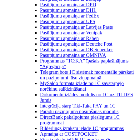
Pasūtījumu apmaiņa ar DPD
Pasūtījumu apmaiņa ar DHL
Pasūtījumu apmaiņa ar FedEx
Pasūtījumu apmaiņa ar UPS
Pasūtījumu apmaiņa ar Latvijas Pasts
Pasūtījumu apmaiņa ar Venipak
Pasūtījumu apmaiņa ar Raben
Pasūtījumu apmaiņa ar Deutche Post
Pasūtījumu apmaiņa ar DB Schenker
Pasūtījumu apmaiņa ar OMNIVA
Programmas “1C:KA” īpašais paplašinājums
“Agregācija”
Telegram bots 1C sistēmai: momentālie pārskati
un paziņojumi jūsu ziņapmaiņā
MySaldo formāta izlāde no 1C savstarpējo
norēķinu salīdzināšanai
Dokumentu izlādes modulis no 1C uz TILDES
Jumis
Integrācija starp Tiki-Taka PAY un 1C
Parādu paziņojuma nosūtīšanas modulis
DirectBank pakalpojuma pieslēgums 1C
programmai
Bilderlings izrakstu ielādē 1C programmās
Apmaiņa ar COSTPOCKET
Etsy izrakstu ielādē 1C programmās