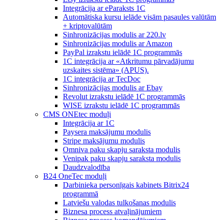
Integrācija ar eParaksts 1C
Automātiska kursu ielāde visām pasaules valūtām
+ kriptovalūtām
Sinhronizācijas modulis ar 220.lv
Sinhronizācijas modulis ar Amazon
PayPal izrakstu ielādē 1C programmās
1C integrācija ar «Atkritumu pārvadājumu
uzskaites sistēma» (APUS).
1C integrācija ar TecDoc
Sinhronizācijas modulis ar Ebay
Revolut izrakstu ielādē 1C programmās
WISE izrakstu ielādē 1C programmās
CMS ONEtec moduļi
Integrācija ar 1C
Paysera maksājumu modulis
Stripe maksājumu modulis
Omniva paku skapju saraksta modulis
Venipak paku skapju saraksta modulis
Daudzvalodība
B24 OneTec moduļi
Darbinieka personīgais kabinets Bitrix24
programmā
Latviešu valodas tulkošanas modulis
Biznesa process atvaļinājumiem