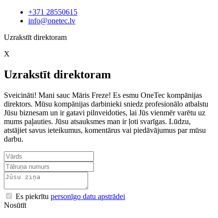
+371 28550615
info@onetec.lv
Uzrakstīt direktoram
X
Uzrakstīt direktoram
Sveicināti! Mani sauc Māris Freze! Es esmu OneTec kompānijas
direktors. Mūsu kompānijas darbinieki sniedz profesionālo atbalstu
Jūsu biznesam un ir gatavi pilnveidoties, lai Jūs vienmēr varētu uz
mums paļauties. Jūsu atsauksmes man ir ļoti svarīgas. Lūdzu,
atstājiet savus ieteikumus, komentārus vai piedāvājumus par mūsu
darbu.
Es piekrītu
personīgo datu apstrādei
Nosūtīt