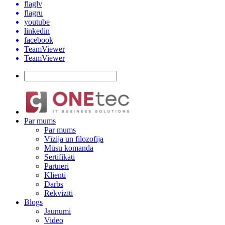
flaglv
flagru
youtube
linkedin
facebook
TeamViewer
TeamViewer
Par mums
Par mums
Vīzija un filozofija
Mūsu komanda
Sertifikāti
Partneri
Klienti
Darbs
Rekvizīti
Blogs
Jaunumi
Video