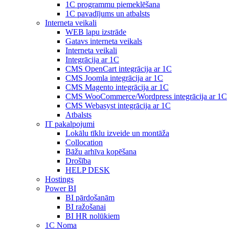
1С programmu piemeklēšana
1С pavadījums un atbalsts
Interneta veikali
WEB lapu izstrāde
Gatavs interneta veikals
Interneta veikali
Integrācija ar 1C
CMS OpenCart integrācija ar 1C
CMS Joomla integrācija ar 1C
CMS Magento integrācija ar 1C
CMS WooCommerce/Wordpress integrācija ar 1C
CMS Webasyst integrācija ar 1C
Atbalsts
IT pakalpojumi
Lokālu tīklu izveide un montāža
Collocation
Bāžu arhīva kopēšana
Drošība
HELP DESK
Hostings
Power BI
BI pārdošanām
BI ražošanai
BI HR nolūkiem
1C Noma