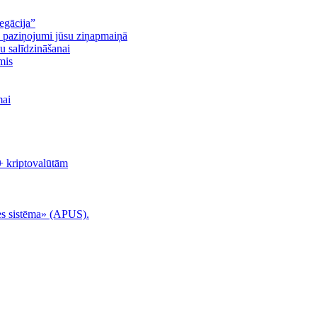
egācija”
n paziņojumi jūsu ziņapmaiņā
u salīdzināšanai
mis
mai
+ kriptovalūtām
es sistēma» (APUS).