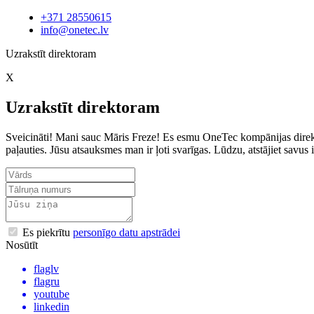
+371 28550615
info@onetec.lv
Uzrakstīt direktoram
X
Uzrakstīt direktoram
Sveicināti! Mani sauc Māris Freze! Es esmu OneTec kompānijas direkto
paļauties. Jūsu atsauksmes man ir ļoti svarīgas. Lūdzu, atstājiet sav
Es piekrītu
personīgo datu apstrādei
Nosūtīt
flaglv
flagru
youtube
linkedin