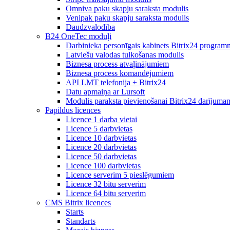
Omniva paku skapju saraksta modulis
Venipak paku skapju saraksta modulis
Daudzvalodība
B24 OneTec moduļi
Darbinieka personīgais kabinets Bitrix24 program
Latviešu valodas tulkošanas modulis
Biznesa process atvaļinājumiem
Biznesa process komandējumiem
API LMT telefonija + Bitrix24
Datu apmaiņa ar Lursoft
Modulis paraksta pievienošanai Bitrix24 darījuma
Papildus licences
Licence 1 darba vietai
Licence 5 darbvietas
Licence 10 darbvietas
Licence 20 darbvietas
Licence 50 darbvietas
Licence 100 darbvietas
Licence serverim 5 pieslēgumiem
Licence 32 bitu serverim
Licence 64 bitu serverim
CMS Bitrix licences
Starts
Standarts