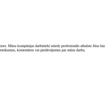
rs. Mūsu kompānijas darbinieki sniedz profesionālo atbalstu Jūsu bizn
us ieteikumus, komentārus vai piedāvājumus par mūsu darbu.