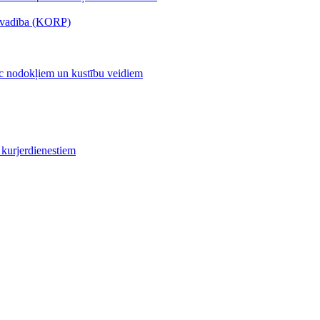
s vadība (KORP)
c nodokļiem un kustību veidiem
kurjerdienestiem