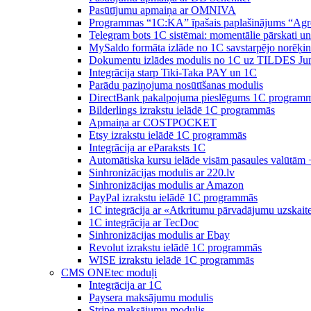
Pasūtījumu apmaiņa ar OMNIVA
Programmas “1C:KA” īpašais paplašinājums “Agr
Telegram bots 1C sistēmai: momentālie pārskati u
MySaldo formāta izlāde no 1C savstarpējo norēķin
Dokumentu izlādes modulis no 1C uz TILDES Ju
Integrācija starp Tiki-Taka PAY un 1C
Parādu paziņojuma nosūtīšanas modulis
DirectBank pakalpojuma pieslēgums 1C program
Bilderlings izrakstu ielādē 1C programmās
Apmaiņa ar COSTPOCKET
Etsy izrakstu ielādē 1C programmās
Integrācija ar eParaksts 1C
Automātiska kursu ielāde visām pasaules valūtām 
Sinhronizācijas modulis ar 220.lv
Sinhronizācijas modulis ar Amazon
PayPal izrakstu ielādē 1C programmās
1C integrācija ar «Atkritumu pārvadājumu uzskait
1C integrācija ar TecDoc
Sinhronizācijas modulis ar Ebay
Revolut izrakstu ielādē 1C programmās
WISE izrakstu ielādē 1C programmās
CMS ONEtec moduļi
Integrācija ar 1C
Paysera maksājumu modulis
Stripe maksājumu modulis