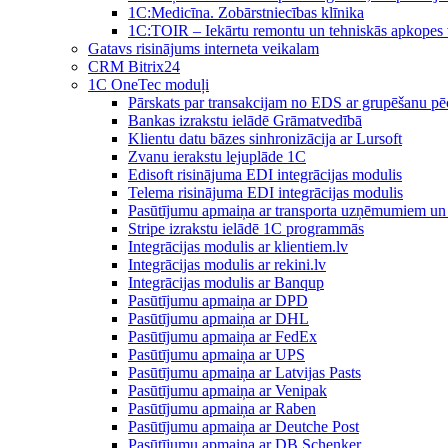
1C:Medicīna. Zobārstniecības klīnika
1C:TOIR – Iekārtu remontu un tehniskās apkope
Gatavs risinājums interneta veikalam
CRM Bitrix24
1С OneTec moduļi
Pārskats par transakcijam no EDS ar grupēšanu pē
Bankas izrakstu ielādē Grāmatvedībā
Klientu datu bāzes sinhronizācija ar Lursoft
Zvanu ierakstu lejuplāde 1C
Edisoft risinājuma EDI integrācijas modulis
Telema risinājuma EDI integrācijas modulis
Pasūtījumu apmaiņa ar transporta uzņēmumiem un 
Stripe izrakstu ielādē 1C programmās
Integrācijas modulis ar klientiem.lv
Integrācijas modulis ar rekini.lv
Integrācijas modulis ar Banqup
Pasūtījumu apmaiņa ar DPD
Pasūtījumu apmaiņa ar DHL
Pasūtījumu apmaiņa ar FedEx
Pasūtījumu apmaiņa ar UPS
Pasūtījumu apmaiņa ar Latvijas Pasts
Pasūtījumu apmaiņa ar Venipak
Pasūtījumu apmaiņa ar Raben
Pasūtījumu apmaiņa ar Deutche Post
Pasūtījumu apmaiņa ar DB Schenker