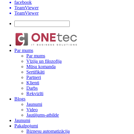
facebook
TeamViewer
TeamViewer
Par mums
Par mums
Vīzija un filozofija
Mūsu komanda
Sertifikāti
Partneri
Klienti
Darbs
Rekvizīti
Blogs
Jaunumi
Video
Jautājums-atbilde
Jaunumi
Pakalpojumi
Biznesu automatizācija