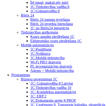
Īrē tagad, maksā pēc tam!
1С:Tirdzniecības vadība 8
1С:Grāmatvedība 8
Bitrix 24
Bitrix 24 pamata ieviešana
Bitrix 24 projekta īstenošana
1C un Bitrix24 integrācija
Tirdzniecības aprīkojums
Kases aparātu pieslēgšana 1C
Elektronisko svaru pieslēgšana 1C
Mobilā automatizācija
1С:Pasūtījumi
1С:Noliktava
1С:Mobilā tirdzniecība
Wi-Fi PRO draiveris
PL inventarizācijas draiveris
Aģents + Mobilā tirdzniecība
Programmas
Biznesa programmas 1C
1C: Grāmatvedība 8 Latvijai
1C:Tirdzniecības vadība 10
1С: Kompleksa automatizācija
1C: ERP 2
1С:Dokumentu aprite 8 PROF
1C Uzņēmums 8. Transporta loģistika, ekspedīcija