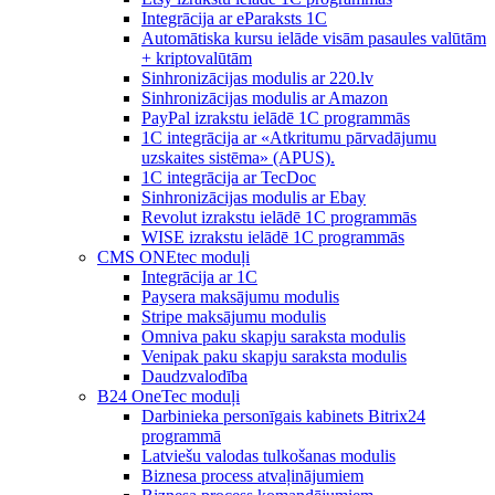
Integrācija ar eParaksts 1C
Automātiska kursu ielāde visām pasaules valūtām
+ kriptovalūtām
Sinhronizācijas modulis ar 220.lv
Sinhronizācijas modulis ar Amazon
PayPal izrakstu ielādē 1C programmās
1C integrācija ar «Atkritumu pārvadājumu
uzskaites sistēma» (APUS).
1C integrācija ar TecDoc
Sinhronizācijas modulis ar Ebay
Revolut izrakstu ielādē 1C programmās
WISE izrakstu ielādē 1C programmās
CMS ONEtec moduļi
Integrācija ar 1C
Paysera maksājumu modulis
Stripe maksājumu modulis
Omniva paku skapju saraksta modulis
Venipak paku skapju saraksta modulis
Daudzvalodība
B24 OneTec moduļi
Darbinieka personīgais kabinets Bitrix24
programmā
Latviešu valodas tulkošanas modulis
Biznesa process atvaļinājumiem