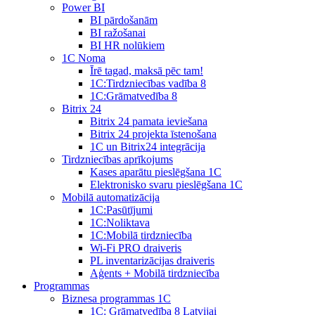
Power BI
BI pārdošanām
BI ražošanai
BI HR nolūkiem
1C Noma
Īrē tagad, maksā pēc tam!
1С:Tirdzniecības vadība 8
1С:Grāmatvedība 8
Bitrix 24
Bitrix 24 pamata ieviešana
Bitrix 24 projekta īstenošana
1C un Bitrix24 integrācija
Tirdzniecības aprīkojums
Kases aparātu pieslēgšana 1C
Elektronisko svaru pieslēgšana 1C
Mobilā automatizācija
1С:Pasūtījumi
1С:Noliktava
1С:Mobilā tirdzniecība
Wi-Fi PRO draiveris
PL inventarizācijas draiveris
Aģents + Mobilā tirdzniecība
Programmas
Biznesa programmas 1C
1C: Grāmatvedība 8 Latvijai