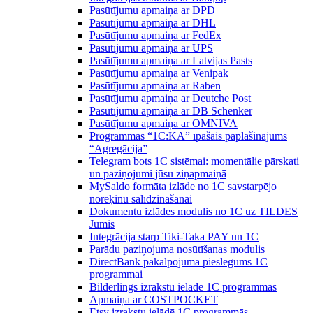
Pasūtījumu apmaiņa ar DPD
Pasūtījumu apmaiņa ar DHL
Pasūtījumu apmaiņa ar FedEx
Pasūtījumu apmaiņa ar UPS
Pasūtījumu apmaiņa ar Latvijas Pasts
Pasūtījumu apmaiņa ar Venipak
Pasūtījumu apmaiņa ar Raben
Pasūtījumu apmaiņa ar Deutche Post
Pasūtījumu apmaiņa ar DB Schenker
Pasūtījumu apmaiņa ar OMNIVA
Programmas “1C:KA” īpašais paplašinājums
“Agregācija”
Telegram bots 1C sistēmai: momentālie pārskati
un paziņojumi jūsu ziņapmaiņā
MySaldo formāta izlāde no 1C savstarpējo
norēķinu salīdzināšanai
Dokumentu izlādes modulis no 1C uz TILDES
Jumis
Integrācija starp Tiki-Taka PAY un 1C
Parādu paziņojuma nosūtīšanas modulis
DirectBank pakalpojuma pieslēgums 1C
programmai
Bilderlings izrakstu ielādē 1C programmās
Apmaiņa ar COSTPOCKET
Etsy izrakstu ielādē 1C programmās