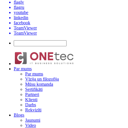
flaglv
flagru
youtube
linkedin
facebook
TeamViewer
TeamViewer
Par mums
Par mums
Vīzija un filozofija
Mūsu komanda
Sertifikāti
Partneri
Klienti
Darbs
Rekvizīti
Blogs
Jaunumi
Video