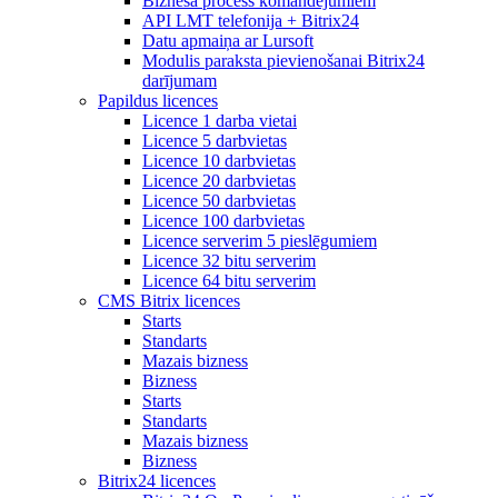
Biznesa process komandējumiem
API LMT telefonija + Bitrix24
Datu apmaiņa ar Lursoft
Modulis paraksta pievienošanai Bitrix24
darījumam
Papildus licences
Licence 1 darba vietai
Licence 5 darbvietas
Licence 10 darbvietas
Licence 20 darbvietas
Licence 50 darbvietas
Licence 100 darbvietas
Licence serverim 5 pieslēgumiem
Licence 32 bitu serverim
Licence 64 bitu serverim
CMS Bitrix licences
Starts
Standarts
Mazais bizness
Bizness
Starts
Standarts
Mazais bizness
Bizness
Bitrix24 licences