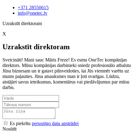
+371 28550615
info@onetec.lv
Uzrakstīt direktoram
X
Uzrakstīt direktoram
Sveicināti! Mani sauc Māris Freze! Es esmu OneTec kompānijas
direktors. Mūsu kompānijas darbinieki sniedz profesionālo atbalstu
Jūsu biznesam un ir gatavi pilnveidoties, lai Jūs vienmēr varētu uz
mums paļauties. Jūsu atsauksmes man ir ļoti svarīgas. Lūdzu,
atstājiet savus ieteikumus, komentārus vai piedāvājumus par mūsu
darbu.
Es piekrītu
personīgo datu apstrādei
Nosūtīt