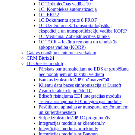
1C:Tirdzniecības vadība 10
1С: Kompleksa automatizācija
1C: ERP 2
1С:Dokumentu aprite 8 PROF
1C Uzņēmums 8. Transporta loģistika,
ekspedīcija un transportlīdzekļu vadība KORP
1C:Medicīna. Zobārstniecības klīnika
1C:TOIR – Iekārtu remontu un tehniskās
apkopes vadība (KORP)
Gatavs risinājums interneta veikalam
CRM Bitrix24
1С OneTec moduļi
Pārskats par transakcijam no EDS ar grupēšanu
pēc nodokļiem un kustību veidiem
Bankas izrakstu ielādē Grāmatvedībā
Klientu datu bāzes sinhronizācija ar Lursoft
Zvanu ierakstu lejuplāde 1C
Edisoft risinājuma EDI integrācijas modulis
Telema risinājuma EDI integrācijas modulis
Pasūtījumu apmaiņa ar transporta uzņēmumiem
un kurjerdienestiem
Stripe izrakstu ielādē 1C programmās
Integrācijas modulis ar klientiem.lv
Integrācijas modulis ar rekini.lv
Integrācijas modulis ar Banqup