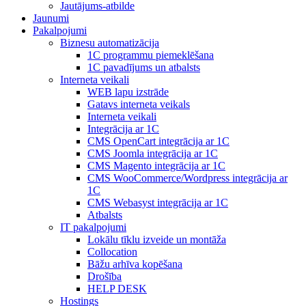
Jautājums-atbilde
Jaunumi
Pakalpojumi
Biznesu automatizācija
1С programmu piemeklēšana
1С pavadījums un atbalsts
Interneta veikali
WEB lapu izstrāde
Gatavs interneta veikals
Interneta veikali
Integrācija ar 1C
CMS OpenCart integrācija ar 1C
CMS Joomla integrācija ar 1C
CMS Magento integrācija ar 1C
CMS WooCommerce/Wordpress integrācija ar
1C
CMS Webasyst integrācija ar 1C
Atbalsts
IT pakalpojumi
Lokālu tīklu izveide un montāža
Collocation
Bāžu arhīva kopēšana
Drošība
HELP DESK
Hostings