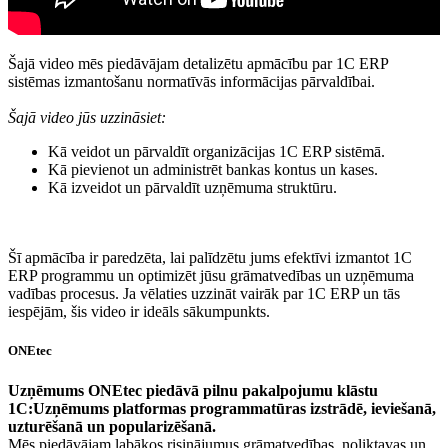
Šajā video mēs piedāvājam detalizētu apmācību par 1C ERP
sistēmas izmantošanu normatīvās informācijas pārvaldībai.
Šajā video jūs uzzināsiet:
Kā veidot un pārvaldīt organizācijas 1C ERP sistēmā.
Kā pievienot un administrēt bankas kontus un kases.
Kā izveidot un pārvaldīt uzņēmuma struktūru.
Šī apmācība ir paredzēta, lai palīdzētu jums efektīvi izmantot 1C
ERP programmu un optimizēt jūsu grāmatvedības un uzņēmuma
vadības procesus. Ja vēlaties uzzināt vairāk par 1C ERP un tās
iespējām, šis video ir ideāls sākumpunkts.
ONEtec
Uzņēmums ONEtec piedāvā pilnu pakalpojumu klāstu
1C:Uzņēmums platformas programmatūras izstrādē, ieviešanā,
uzturēšanā un popularizēšanā.
Mēs piedāvājam labākos risinājumus grāmatvedības, noliktavas un