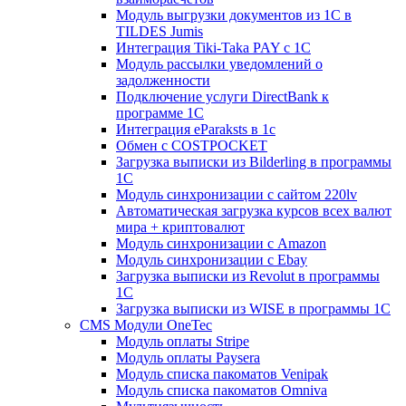
Модуль выгрузки документов из 1С в
TILDES Jumis
Интеграция Tiki-Taka PAY с 1С
Модуль рассылки уведомлений о
задолженности
Подключение услуги DirectBank к
программе 1С
Интеграция eParaksts в 1с
Обмен с COSTPOCKET
Загрузка выписки из Bilderling в программы
1C
Модуль синхронизации с сайтом 220lv
Автоматическая загрузка курсов всех валют
мира + криптовалют
Модуль синхронизации с Amazon
Модуль синхронизации с Ebay
Загрузка выписки из Revolut в программы
1C
Загрузка выписки из WISE в программы 1C
CMS Модули OneTec
Модуль оплаты Stripe
Модуль оплаты Paysera
Модуль списка пакоматов Venipak
Модуль списка пакоматов Omniva