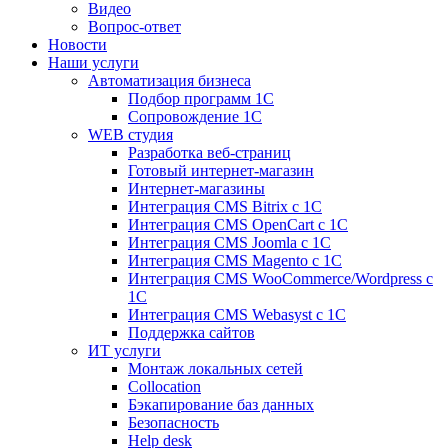
Видео
Вопрос-ответ
Новости
Наши услуги
Автоматизация бизнеса
Подбор программ 1С
Сопровождение 1С
WEB студия
Разработка веб-страниц
Готовый интернет-магазин
Интернет-магазины
Интеграция CMS Bitrix с 1С
Интеграция CMS OpenCart с 1С
Интеграция CMS Joomla с 1С
Интеграция CMS Magento с 1С
Интеграция CMS WooCommerce/Wordpress с
1С
Интеграция CMS Webasyst с 1С
Поддержка сайтов
ИТ услуги
Монтаж локальных сетей
Collocation
Бэкапирование баз данных
Безопасность
Help desk