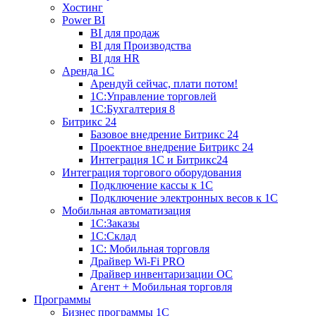
Хостинг
Power BI
BI для продаж
BI для Производства
BI для HR
Аренда 1C
Арендуй сейчас, плати потом!
1С:Управление торговлей
1С:Бухгалтерия 8
Битрикс 24
Базовое внедрение Битрикс 24
Проектное внедрение Битрикс 24
Интеграция 1С и Битрикс24
Интеграция торгового оборудования
Подключение кассы к 1С
Подключение электронных весов к 1С
Мобильная автоматизация
1С:Заказы
1С:Склад
1С: Мобильная торговля
Драйвер Wi-Fi PRO
Драйвер инвентаризации ОС
Агент + Мобильная торговля
Программы
Бизнес программы 1С