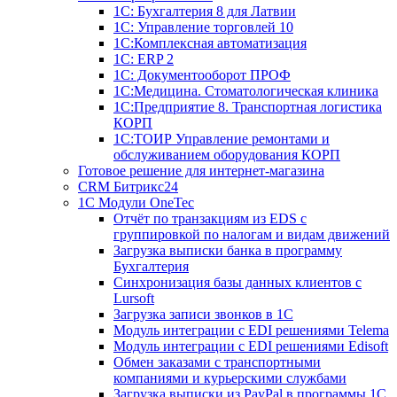
1С: Бухгалтерия 8 для Латвии
1С: Управление торговлей 10
1C:Комплексная автоматизация
1С: ERP 2
1С: Документооборот ПРОФ
1С:Медицина. Стоматологическая клиника
1С:Предприятие 8. Транспортная логистика
КОРП
1С:ТОИР Управление ремонтами и
обслуживанием оборудования КОРП
Готовое решение для интернет-магазина
CRM Битрикс24
1C Модули OneTec
Отчёт по транзакциям из EDS с
группировкой по налогам и видам движений
Загрузка выписки банка в программу
Бухгалтерия
Синхронизация базы данных клиентов с
Lursoft
Загрузка записи звонков в 1С
Модуль интеграции с EDI решениями Telema
Модуль интеграции с EDI решениями Edisoft
Обмен заказами с транспортными
компаниями и курьерскими службами
Загрузка выписки из PayPal в программы 1C