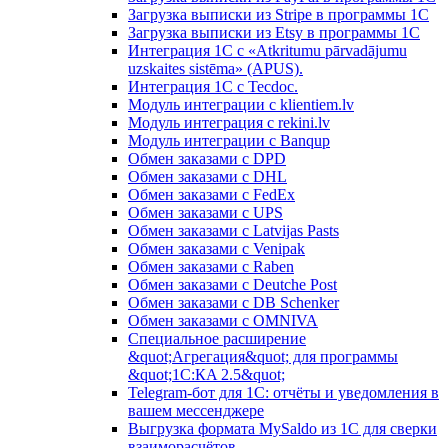
Загрузка выписки из Stripe в программы 1C
Загрузка выписки из Etsy в программы 1C
Интеграция 1С с «Atkritumu pārvadājumu
uzskaites sistēma» (APUS).
Интеграция 1С с Tecdoc.
Модуль интеграции с klientiem.lv
Модуль интеграция с rekini.lv
Модуль интеграции с Banqup
Обмен заказами с DPD
Обмен заказами с DHL
Обмен заказами с FedEx
Обмен заказами с UPS
Обмен заказами с Latvijas Pasts
Обмен заказами с Venipak
Обмен заказами с Raben
Обмен заказами с Deutche Post
Обмен заказами с DB Schenker
Обмен заказами с OMNIVA
Специальное расширение
&quot;Агрегация&quot; для программы
&quot;1С:КA 2.5&quot;
Telegram-бот для 1С: отчёты и уведомления в
вашем мессенджере
Выгрузка формата MySaldo из 1C для сверки
взаиморасчётов