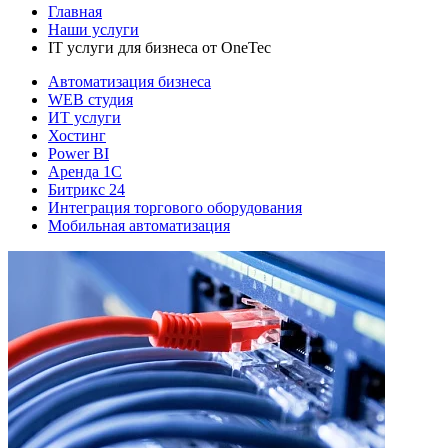
Главная
Наши услуги
IT услуги для бизнеса от OneTec
Автоматизация бизнеса
WEB студия
ИТ услуги
Хостинг
Power BI
Аренда 1C
Битрикс 24
Интеграция торгового оборудования
Мобильная автоматизация