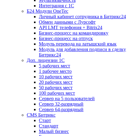
Мультиязычность
Интеграция с 1С
Б24 Модули OneTec
Личный кабинет сотрудника в Битрикс24
Обмен данными с Лурсофт
API LMT телефония + Bitrix24
Бизнес-процесс на командировку
Бизнес-процесс на отпуск
Модуль перевода на латышский язык
Модуль для добавления подписи в сделку
Битрикс24
Доп. лицензии 1С
5 рабочих мест
1 рабочее место
10 рабочих мест
20 рабочих мест
50 рабочих мест
100 рабочих мест
Сервер на 5 пользователей
Сервер 32-разрядный
Сервер 64-разрядный
CMS Битрикс
Старт
Стандарт
Малый бизнес