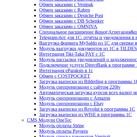
Обмен заказами с Venipak
Обмен заказами с Raben
Обмен заказами с Deutche Post
Обмен заказами с DB Schenker
Обмен заказами с OMNIVA
Специальное расширение &quot;Агрегация&qu
Telegram-бот для 1С: отчёты и уведомления в
Выгрузка формата MySaldo из 1C для сверки 
Модуль выгрузки документов из 1С в TILDES
Интеграция Tiki-Taka PAY с 1С
Модуль рассылки уведомлений о задолженно
Подключение услуги DirectBank к программе
Интеграция eParaksts в 1с
Обмен с COSTPOCKET
Загрузка выписки из Bilderling в программы 1
Модуль синхронизации с сайтом 220lv
Автоматическая загрузка курсов всех валют 
Модуль синхронизации с Amazon
Модуль синхронизации с Ebay
Загрузка выписки из Revolut в программы 1C
Загрузка выписки из WISE в программы 1C
CMS Модули OneTec
Модуль оплаты Stripe
Модуль оплаты Paysera
Модуль списка пакоматов Venipak