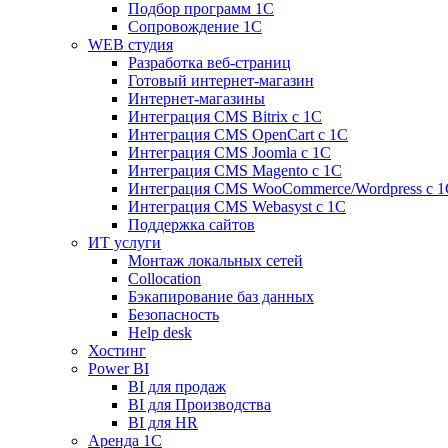
Подбор программ 1С
Сопровождение 1С
WEB студия
Разработка веб-страниц
Готовый интернет-магазин
Интернет-магазины
Интеграция CMS Bitrix с 1С
Интеграция CMS OpenCart с 1С
Интеграция CMS Joomla с 1С
Интеграция CMS Magento с 1С
Интеграция CMS WooCommerce/Wordpress с 1
Интеграция CMS Webasyst с 1С
Поддержка сайтов
ИТ услуги
Монтаж локальных сетей
Collocation
Бэкапирование баз данных
Безопасность
Help desk
Хостинг
Power BI
BI для продаж
BI для Производства
BI для HR
Аренда 1C