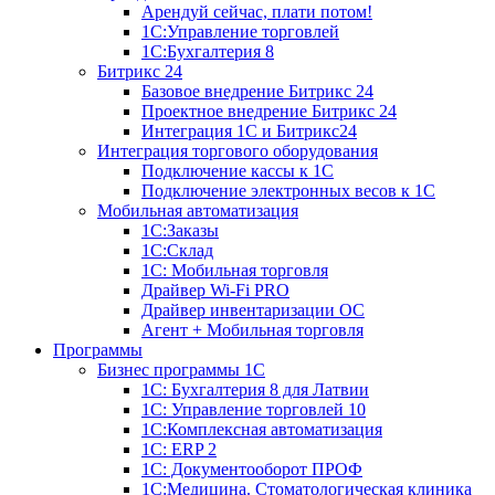
Арендуй сейчас, плати потом!
1С:Управление торговлей
1С:Бухгалтерия 8
Битрикс 24
Базовое внедрение Битрикс 24
Проектное внедрение Битрикс 24
Интеграция 1С и Битрикс24
Интеграция торгового оборудования
Подключение кассы к 1С
Подключение электронных весов к 1С
Мобильная автоматизация
1С:Заказы
1С:Склад
1С: Мобильная торговля
Драйвер Wi-Fi PRO
Драйвер инвентаризации ОС
Агент + Мобильная торговля
Программы
Бизнес программы 1С
1С: Бухгалтерия 8 для Латвии
1С: Управление торговлей 10
1C:Комплексная автоматизация
1С: ERP 2
1С: Документооборот ПРОФ
1С:Медицина. Стоматологическая клиника