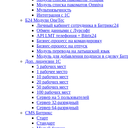
Модуль списка пакоматов Omniva
Мультиязычность
Интеграция с 1С
Б24 Модули OneTec
Личный кабинет сотрудника в Битрикс24
Обмен данными с Лурсофт
API LMT телефония + Bitrix24
Бизнес-процесс на командировку
Бизнес-процесс на отпуск
Модуль перевода на латышский язык
Модуль для добавления подписи в сделку Бит
Доп. лицензии 1С
5 рабочих мест
1 рабочее место
10 рабочих мест
20 рабочих мест
50 рабочих мест
100 рабочих мест
Сервер на 5 пользователей
Сервер 32-разрядный
Сервер 64-разрядный
CMS Битрикс
Старт
Стандарт