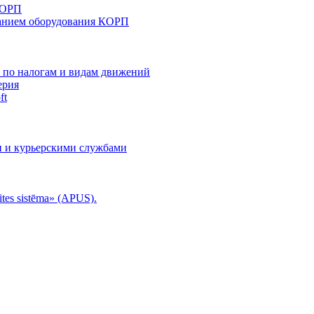
КОРП
анием оборудования КОРП
й по налогам и видам движений
ерия
ft
и и курьерскими службами
tes sistēma» (APUS).