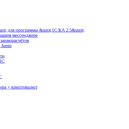
ot; для программы &quot;1С:КA 2.5&quot;
 вашем мессенджере
взаиморасчётов
 Jumis
сти
 1С
C
мира + криптовалют