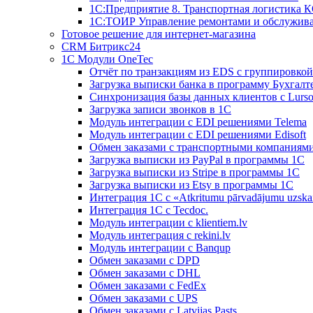
1С:Предприятие 8. Транспортная логистика 
1С:ТОИР Управление ремонтами и обслужив
Готовое решение для интернет-магазина
CRM Битрикс24
1C Модули OneTec
Отчёт по транзакциям из EDS с группировко
Загрузка выписки банка в программу Бухгалт
Синхронизация базы данных клиентов с Lurso
Загрузка записи звонков в 1С
Модуль интеграции с EDI решениями Telema
Модуль интеграции с EDI решениями Edisoft
Обмен заказами с транспортными компаниям
Загрузка выписки из PayPal в программы 1C
Загрузка выписки из Stripe в программы 1C
Загрузка выписки из Etsy в программы 1C
Интеграция 1С с «Atkritumu pārvadājumu uzskai
Интеграция 1С с Tecdoc.
Модуль интеграции с klientiem.lv
Модуль интеграция с rekini.lv
Модуль интеграции с Banqup
Обмен заказами с DPD
Обмен заказами с DHL
Обмен заказами с FedEx
Обмен заказами с UPS
Обмен заказами с Latvijas Pasts