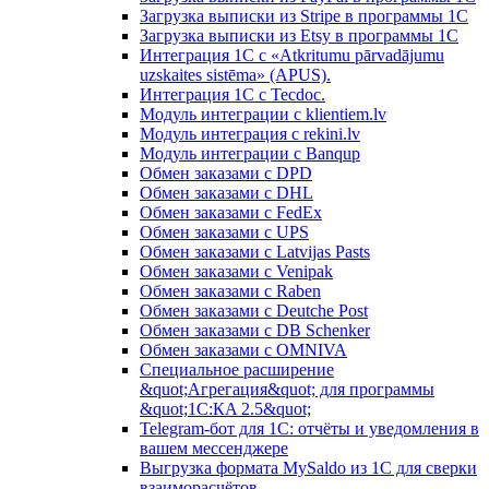
Загрузка выписки из Stripe в программы 1C
Загрузка выписки из Etsy в программы 1C
Интеграция 1С с «Atkritumu pārvadājumu
uzskaites sistēma» (APUS).
Интеграция 1С с Tecdoc.
Модуль интеграции с klientiem.lv
Модуль интеграция с rekini.lv
Модуль интеграции с Banqup
Обмен заказами с DPD
Обмен заказами с DHL
Обмен заказами с FedEx
Обмен заказами с UPS
Обмен заказами с Latvijas Pasts
Обмен заказами с Venipak
Обмен заказами с Raben
Обмен заказами с Deutche Post
Обмен заказами с DB Schenker
Обмен заказами с OMNIVA
Специальное расширение
&quot;Агрегация&quot; для программы
&quot;1С:КA 2.5&quot;
Telegram-бот для 1С: отчёты и уведомления в
вашем мессенджере
Выгрузка формата MySaldo из 1C для сверки
взаиморасчётов