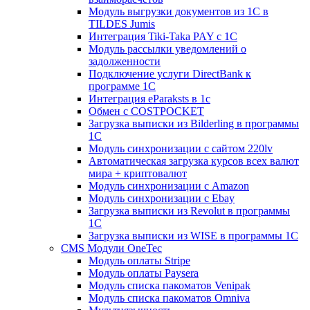
Модуль выгрузки документов из 1С в
TILDES Jumis
Интеграция Tiki-Taka PAY с 1С
Модуль рассылки уведомлений о
задолженности
Подключение услуги DirectBank к
программе 1С
Интеграция eParaksts в 1с
Обмен с COSTPOCKET
Загрузка выписки из Bilderling в программы
1C
Модуль синхронизации с сайтом 220lv
Автоматическая загрузка курсов всех валют
мира + криптовалют
Модуль синхронизации с Amazon
Модуль синхронизации с Ebay
Загрузка выписки из Revolut в программы
1C
Загрузка выписки из WISE в программы 1C
CMS Модули OneTec
Модуль оплаты Stripe
Модуль оплаты Paysera
Модуль списка пакоматов Venipak
Модуль списка пакоматов Omniva