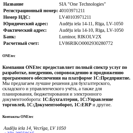
Название
SIA "One Technologies"
Регистрационный номер:
40103971211
Номер НДС:
LV40103971211
Юридический адрес:
Audēju iela 14-11, Rīga, LV-1050
Фактический адрес:
Audēju iela 14-10, Rīga, LV-1050
Банк:
Luminor, RIKOLV2X
Расчетный счет:
LV86RIKO0002930280772
ONEtec
Компания ONEtec предоставляет полный спектр услуг по
разработке, внедрению, сопровождению и продвижению
программного обеспечения на платформе 1С:Предприятие.
Мы предлагаем лучшие решения для бухгалтерского,
складского и управленческого учёта, а также для
планирования, бюджетирования и электронного
документооборота:
1С:Бухгалтерия, 1С:Управление
торговлей, 1С:Документооборот, 1С:ERP
и другие.
Контакты ONEtec
Audēju iela 14, Vecrīga, LV 1050