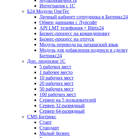
Мультиязычность
Интеграция с 1С
Б24 Модули OneTec
Личный кабинет сотрудника в Битрикс24
Обмен данными с Лурсофт
API LMT телефония + Bitrix24
Бизнес-процесс на командировку
Бизнес-процесс на отпуск
Модуль перевода на латышский язык
Модуль для добавления подписи в сделку
Битрикс24
Доп. лицензии 1С
5 рабочих мест
1 рабочее место
10 рабочих мест
20 рабочих мест
50 рабочих мест
100 рабочих мест
Сервер на 5 пользователей
Сервер 32-разрядный
Сервер 64-разрядный
CMS Битрикс
Старт
Стандарт
Малый бизнес