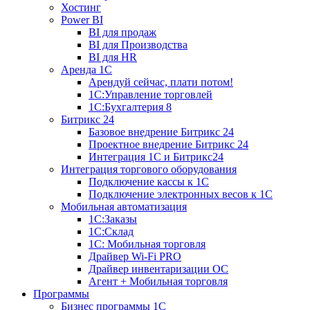
Хостинг
Power BI
BI для продаж
BI для Производства
BI для HR
Аренда 1C
Арендуй сейчас, плати потом!
1С:Управление торговлей
1С:Бухгалтерия 8
Битрикс 24
Базовое внедрение Битрикс 24
Проектное внедрение Битрикс 24
Интеграция 1С и Битрикс24
Интеграция торгового оборудования
Подключение кассы к 1С
Подключение электронных весов к 1С
Мобильная автоматизация
1С:Заказы
1С:Склад
1С: Мобильная торговля
Драйвер Wi-Fi PRO
Драйвер инвентаризации ОС
Агент + Мобильная торговля
Программы
Бизнес программы 1С