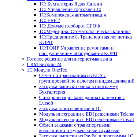
1С: Бухгалтерия 8 для Латвии
1С: Управление торговлей 10
1C:Комплексная автоматизация
1С: ERP 2
1С: Документооборот ПРОФ
1С:Медицина. Стоматологическая клиника
1С:Предприятие 8. Транспортная логистика
КОРП
1С:ТОИР Управление ремонтами и
обслуживанием оборудования КОРП
Готовое решение для интернет-магазина
CRM Битрикс24
1C Модули OneTec
Отчёт по транзакциям из EDS с
группировкой по налогам и видам движений
Загрузка выписки банка в программу
Бухгалтерия
Синхронизация базы данных клиентов с
Lursoft
Загрузка записи звонков в 1С
Модуль интеграции с EDI решениями Telema
Модуль интеграции с EDI решениями Edisoft
Обмен заказами с транспортными
компаниями и курьерскими службами
Загрузка выписки из PayPal в программы 1C