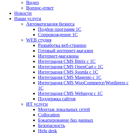
Видео
Вопрос-ответ
Новости
Наши услуги
Автоматизация бизнеса
Подбор программ 1С
Сопровождение 1С
WEB студия
Разработка веб-страниц
Готовый интернет-магазин
Интернет-магазины
Интеграция CMS Bitrix с 1С
Интеграция CMS OpenCart с 1С
Интеграция CMS Joomla с 1С
Интеграция CMS Magento с 1С
Интеграция CMS WooCommerce/Wordpress с
1С
Интеграция CMS Webasyst с 1С
Поддержка сайтов
ИТ услуги
Монтаж локальных сетей
Collocation
Бэкапирование баз данных
Безопасность
Help desk