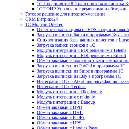
1С:Предприятие 8. Транспортная логистика 
1С:ТОИР Управление ремонтами и обслужив
Готовое решение для интернет-магазина
CRM Битрикс24
1C Модули OneTec
Отчёт по транзакциям из EDS с группировко
Загрузка выписки банка в программу Бухгалт
Синхронизация базы данных клиентов с Lurso
Загрузка записи звонков в 1С
Модуль интеграции с EDI решениями Telema
Модуль интеграции с EDI решениями Edisoft
Обмен заказами с транспортными компаниям
Загрузка выписки из PayPal в программы 1C
Загрузка выписки из Stripe в программы 1C
Загрузка выписки из Etsy в программы 1C
Интеграция 1С с «Atkritumu pārvadājumu uzskai
Интеграция 1С с Tecdoc.
Модуль интеграции с klientiem.lv
Модуль интеграция с rekini.lv
Модуль интеграции с Banqup
Обмен заказами с DPD
Обмен заказами с DHL
Обмен заказами с FedEx
Обмен заказами с UPS
Обмен заказами с Latvijas Pasts