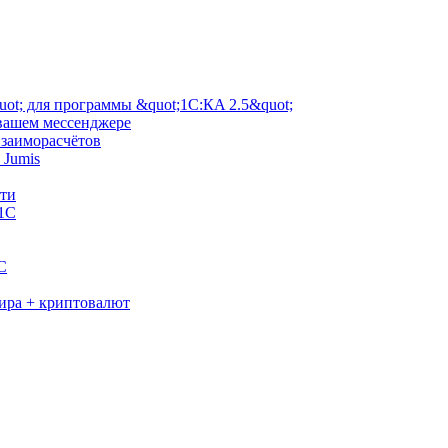
ot; для программы &quot;1С:КA 2.5&quot;
 вашем мессенджере
взаиморасчётов
 Jumis
сти
 1С
C
мира + криптовалют