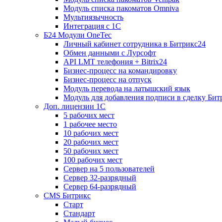
Модуль списка пакоматов Omniva
Мультиязычность
Интеграция с 1С
Б24 Модули OneTec
Личный кабинет сотрудника в Битрикс24
Обмен данными с Лурсофт
API LMT телефония + Bitrix24
Бизнес-процесс на командировку
Бизнес-процесс на отпуск
Модуль перевода на латышский язык
Модуль для добавления подписи в сделку Бит
Доп. лицензии 1С
5 рабочих мест
1 рабочее место
10 рабочих мест
20 рабочих мест
50 рабочих мест
100 рабочих мест
Сервер на 5 пользователей
Сервер 32-разрядный
Сервер 64-разрядный
CMS Битрикс
Старт
Стандарт