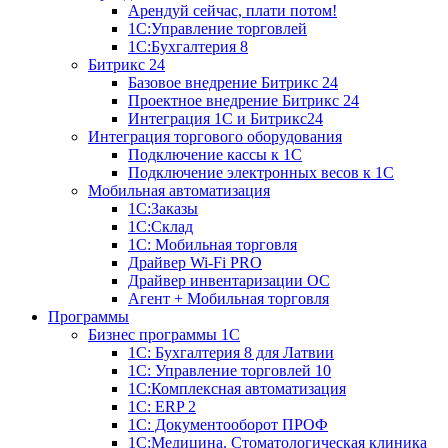
Арендуй сейчас, плати потом!
1С:Управление торговлей
1С:Бухгалтерия 8
Битрикс 24
Базовое внедрение Битрикс 24
Проектное внедрение Битрикс 24
Интеграция 1С и Битрикс24
Интеграция торгового оборудования
Подключение кассы к 1С
Подключение электронных весов к 1С
Мобильная автоматизация
1С:Заказы
1С:Склад
1С: Мобильная торговля
Драйвер Wi-Fi PRO
Драйвер инвентаризации ОС
Агент + Мобильная торговля
Программы
Бизнес программы 1С
1С: Бухгалтерия 8 для Латвии
1С: Управление торговлей 10
1C:Комплексная автоматизация
1С: ERP 2
1С: Документооборот ПРОФ
1С:Медицина. Стоматологическая клиника