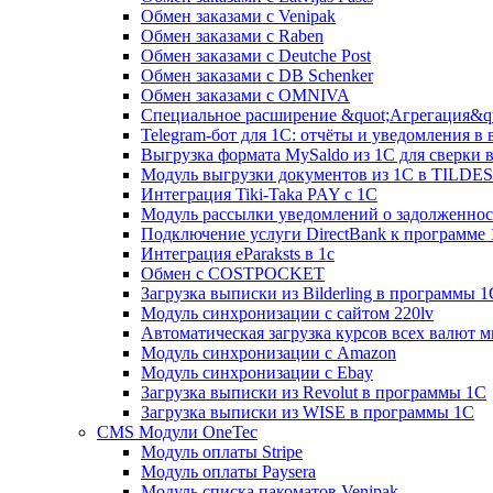
Обмен заказами с Venipak
Обмен заказами с Raben
Обмен заказами с Deutche Post
Обмен заказами с DB Schenker
Обмен заказами с OMNIVA
Специальное расширение &quot;Агрегация&qu
Telegram-бот для 1С: отчёты и уведомления в
Выгрузка формата MySaldo из 1C для сверки 
Модуль выгрузки документов из 1С в TILDES
Интеграция Tiki-Taka PAY с 1С
Модуль рассылки уведомлений о задолженно
Подключение услуги DirectBank к программе
Интеграция eParaksts в 1с
Обмен с COSTPOCKET
Загрузка выписки из Bilderling в программы 1
Модуль синхронизации с сайтом 220lv
Автоматическая загрузка курсов всех валют 
Модуль синхронизации с Amazon
Модуль синхронизации с Ebay
Загрузка выписки из Revolut в программы 1C
Загрузка выписки из WISE в программы 1C
CMS Модули OneTec
Модуль оплаты Stripe
Модуль оплаты Paysera
Модуль списка пакоматов Venipak