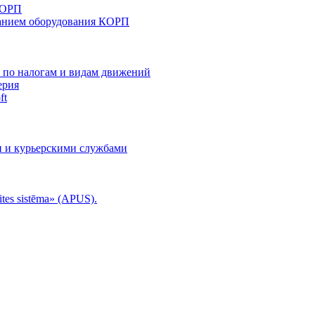
КОРП
анием оборудования КОРП
й по налогам и видам движений
ерия
ft
и и курьерскими службами
tes sistēma» (APUS).