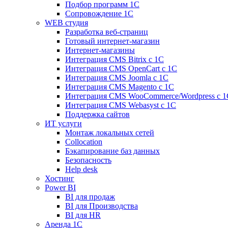
Подбор программ 1С
Сопровождение 1С
WEB студия
Разработка веб-страниц
Готовый интернет-магазин
Интернет-магазины
Интеграция CMS Bitrix с 1С
Интеграция CMS OpenCart с 1С
Интеграция CMS Joomla с 1С
Интеграция CMS Magento с 1С
Интеграция CMS WooCommerce/Wordpress с 1
Интеграция CMS Webasyst с 1С
Поддержка сайтов
ИТ услуги
Монтаж локальных сетей
Collocation
Бэкапирование баз данных
Безопасность
Help desk
Хостинг
Power BI
BI для продаж
BI для Производства
BI для HR
Аренда 1C