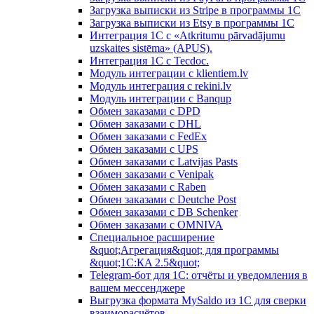
Загрузка выписки из Stripe в программы 1C
Загрузка выписки из Etsy в программы 1C
Интеграция 1С с «Atkritumu pārvadājumu
uzskaites sistēma» (APUS).
Интеграция 1С с Tecdoc.
Модуль интеграции с klientiem.lv
Модуль интеграция с rekini.lv
Модуль интеграции с Banqup
Обмен заказами с DPD
Обмен заказами с DHL
Обмен заказами с FedEx
Обмен заказами с UPS
Обмен заказами с Latvijas Pasts
Обмен заказами с Venipak
Обмен заказами с Raben
Обмен заказами с Deutche Post
Обмен заказами с DB Schenker
Обмен заказами с OMNIVA
Специальное расширение
&quot;Агрегация&quot; для программы
&quot;1С:КA 2.5&quot;
Telegram-бот для 1С: отчёты и уведомления в
вашем мессенджере
Выгрузка формата MySaldo из 1C для сверки
взаиморасчётов