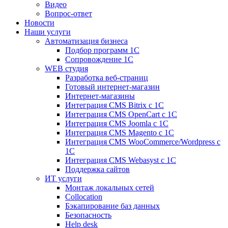
Видео
Вопрос-ответ
Новости
Наши услуги
Автоматизация бизнеса
Подбор программ 1С
Сопровождение 1С
WEB студия
Разработка веб-страниц
Готовый интернет-магазин
Интернет-магазины
Интеграция CMS Bitrix с 1С
Интеграция CMS OpenCart с 1С
Интеграция CMS Joomla с 1С
Интеграция CMS Magento с 1С
Интеграция CMS WooCommerce/Wordpress с
1С
Интеграция CMS Webasyst с 1С
Поддержка сайтов
ИТ услуги
Монтаж локальных сетей
Collocation
Бэкапирование баз данных
Безопасность
Help desk