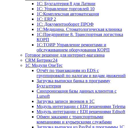
1С: Бухгалтерия 8 для Латвии
1С: Управление торговлей 10
1C:Комплексная автоматизация
1С: ERP 2
1С: Документооборот ПРОФ
1С:Медицина. Стоматологическая клиника
1С:Предприятие 8. Транспортная логистика
КОРП
1С:ТОИР Управление ремонтами и
обслуживанием оборудования КОРП
Готовое решение для интернет-магазина
CRM Битрикс24
1C Модули OneTec
Отчёт по транзакциям из EDS с
группировкой по налогам и видам движений
Загрузка выписки банка в программу
Бухгалтерия
Синхронизация базы данных клиентов с
Lursoft
Загрузка записи звонков в 1С
Модуль интеграции с EDI решениями Telema
Модуль интеграции с EDI решениями Edisoft
Обмен заказами с транспортными
компаниями и курьерскими службами
Загрузка выписки из PayPal в программы 1C