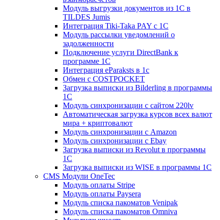
Модуль выгрузки документов из 1С в
TILDES Jumis
Интеграция Tiki-Taka PAY с 1С
Модуль рассылки уведомлений о
задолженности
Подключение услуги DirectBank к
программе 1С
Интеграция eParaksts в 1с
Обмен с COSTPOCKET
Загрузка выписки из Bilderling в программы
1C
Модуль синхронизации с сайтом 220lv
Автоматическая загрузка курсов всех валют
мира + криптовалют
Модуль синхронизации с Amazon
Модуль синхронизации с Ebay
Загрузка выписки из Revolut в программы
1C
Загрузка выписки из WISE в программы 1C
CMS Модули OneTec
Модуль оплаты Stripe
Модуль оплаты Paysera
Модуль списка пакоматов Venipak
Модуль списка пакоматов Omniva