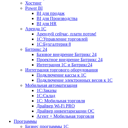
Хостинг
Power BI
BI для продаж
BI для Производства
BI для HR
Аренда 1C
Арендуй сейчас, плати потом!
1С:Управление торговлей
1С:Бухгалтерия 8
Битрикс 24
Базовое внедрение Битрикс 24
Проектное внедрение Битрикс 24
Интеграция 1С и Битрикс24
Интеграция торгового оборудования
Подключение кассы к 1С
Подключение электронных весов к 1С
Мобильная автоматизация
1С:Заказы
1С:Склад
1С: Мобильная торговля
Драйвер Wi-Fi PRO
Драйвер инвентаризации ОС
Агент + Мобильная торговля
Программы
Бизнес программы 1С