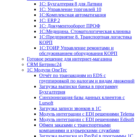
1С: Бухгалтерия 8 для Латвии
1С: Управление торговлей 10
1C:Комплексная автоматизация
1С: ERP 2
1С: Документооборот ПРОФ
1С:Медицина. Стоматологическая клиника
1С:Предприятие 8. Транспортная логистика
КОРП
1С:ТОИР Управление ремонтами и
обслуживанием оборудования КОРП
Готовое решение для интернет-магазина
CRM Битрикс24
1C Модули OneTec
Отчёт по транзакциям из EDS с
группировкой по налогам и видам движений
Загрузка выписки банка в программу
Бухгалтерия
Синхронизация базы данных клиентов с
Lursoft
Загрузка записи звонков в 1С
Модуль интеграции с EDI решениями Telema
Модуль интеграции с EDI решениями Edisoft
Обмен заказами с транспортными
компаниями и курьерскими службами
Загрузка выписки из PayPal в программы 1C