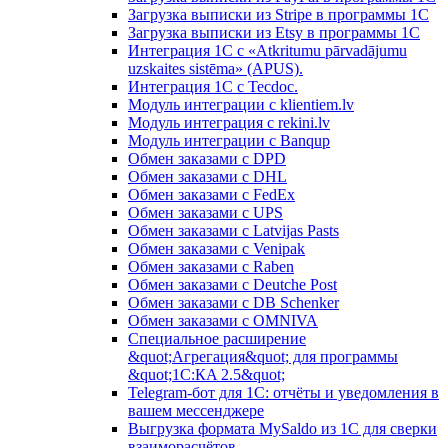
Загрузка выписки из Stripe в программы 1C
Загрузка выписки из Etsy в программы 1C
Интеграция 1С с «Atkritumu pārvadājumu
uzskaites sistēma» (APUS).
Интеграция 1С с Tecdoc.
Модуль интеграции с klientiem.lv
Модуль интеграция с rekini.lv
Модуль интеграции с Banqup
Обмен заказами с DPD
Обмен заказами с DHL
Обмен заказами с FedEx
Обмен заказами с UPS
Обмен заказами с Latvijas Pasts
Обмен заказами с Venipak
Обмен заказами с Raben
Обмен заказами с Deutche Post
Обмен заказами с DB Schenker
Обмен заказами с OMNIVA
Специальное расширение
&quot;Агрегация&quot; для программы
&quot;1С:КA 2.5&quot;
Telegram-бот для 1С: отчёты и уведомления в
вашем мессенджере
Выгрузка формата MySaldo из 1C для сверки
взаиморасчётов