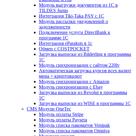
Модуль выгрузки документов из 1С в
TILDES Jumis
Интеграция Tiki-Taka PAY с 1С
Модуль рассылки уведомлений о
задолженности
Подключение услуги DirectBank к
программе 1С
Интеграция eParaksts в 1с
Обмен с COSTPOCKET
Загрузка выписки из Bilderling в программы
1C
Модуль синхронизации с сайтом 220lv
Автоматическая загрузка курсов всех валют
мира + криптовалют
Модуль синхронизации с Amazon
Модуль синхронизации с Ebay
Загрузка выписки из Revolut в программы
1C
Загрузка выписки из WISE в программы 1C
CMS Модули OneTec
Модуль оплаты Stripe
Модуль оплаты Paysera
Модуль списка пакоматов Venipak
Модуль списка пакоматов Omniva