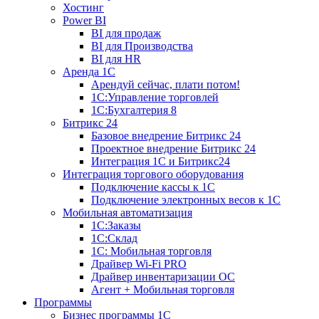
Хостинг
Power BI
BI для продаж
BI для Производства
BI для HR
Аренда 1C
Арендуй сейчас, плати потом!
1С:Управление торговлей
1С:Бухгалтерия 8
Битрикс 24
Базовое внедрение Битрикс 24
Проектное внедрение Битрикс 24
Интеграция 1С и Битрикс24
Интеграция торгового оборудования
Подключение кассы к 1С
Подключение электронных весов к 1С
Мобильная автоматизация
1С:Заказы
1С:Склад
1С: Мобильная торговля
Драйвер Wi-Fi PRO
Драйвер инвентаризации ОС
Агент + Мобильная торговля
Программы
Бизнес программы 1С