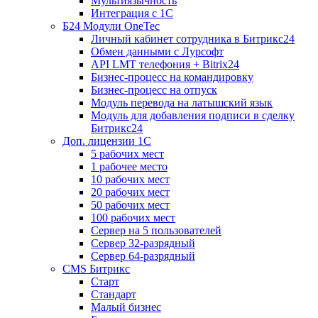
Мультиязычность
Интеграция с 1С
Б24 Модули OneTec
Личный кабинет сотрудника в Битрикс24
Обмен данными с Лурсофт
API LMT телефония + Bitrix24
Бизнес-процесс на командировку
Бизнес-процесс на отпуск
Модуль перевода на латышский язык
Модуль для добавления подписи в сделку
Битрикс24
Доп. лицензии 1С
5 рабочих мест
1 рабочее место
10 рабочих мест
20 рабочих мест
50 рабочих мест
100 рабочих мест
Сервер на 5 пользователей
Сервер 32-разрядный
Сервер 64-разрядный
CMS Битрикс
Старт
Стандарт
Малый бизнес