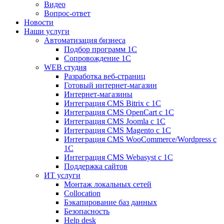
Видео
Вопрос-ответ
Новости
Наши услуги
Автоматизация бизнеса
Подбор программ 1С
Сопровождение 1С
WEB студия
Разработка веб-страниц
Готовый интернет-магазин
Интернет-магазины
Интеграция CMS Bitrix с 1С
Интеграция CMS OpenCart с 1С
Интеграция CMS Joomla с 1С
Интеграция CMS Magento с 1С
Интеграция CMS WooCommerce/Wordpress с
1С
Интеграция CMS Webasyst с 1С
Поддержка сайтов
ИТ услуги
Монтаж локальных сетей
Collocation
Бэкапирование баз данных
Безопасность
Help desk