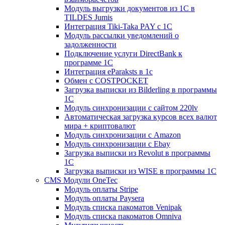
Модуль выгрузки документов из 1С в
TILDES Jumis
Интеграция Tiki-Taka PAY с 1С
Модуль рассылки уведомлений о
задолженности
Подключение услуги DirectBank к
программе 1С
Интеграция eParaksts в 1с
Обмен с COSTPOCKET
Загрузка выписки из Bilderling в программы
1C
Модуль синхронизации с сайтом 220lv
Автоматическая загрузка курсов всех валют
мира + криптовалют
Модуль синхронизации с Amazon
Модуль синхронизации с Ebay
Загрузка выписки из Revolut в программы
1C
Загрузка выписки из WISE в программы 1C
CMS Модули OneTec
Модуль оплаты Stripe
Модуль оплаты Paysera
Модуль списка пакоматов Venipak
Модуль списка пакоматов Omniva