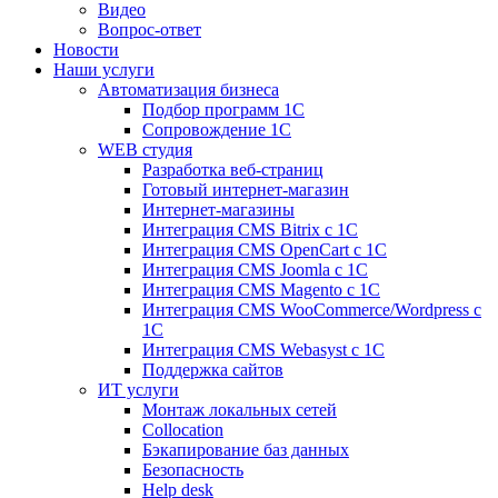
Видео
Вопрос-ответ
Новости
Наши услуги
Автоматизация бизнеса
Подбор программ 1С
Сопровождение 1С
WEB студия
Разработка веб-страниц
Готовый интернет-магазин
Интернет-магазины
Интеграция CMS Bitrix с 1С
Интеграция CMS OpenCart с 1С
Интеграция CMS Joomla с 1С
Интеграция CMS Magento с 1С
Интеграция CMS WooCommerce/Wordpress с
1С
Интеграция CMS Webasyst с 1С
Поддержка сайтов
ИТ услуги
Монтаж локальных сетей
Collocation
Бэкапирование баз данных
Безопасность
Help desk