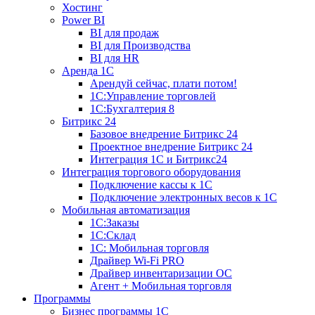
Хостинг
Power BI
BI для продаж
BI для Производства
BI для HR
Аренда 1C
Арендуй сейчас, плати потом!
1С:Управление торговлей
1С:Бухгалтерия 8
Битрикс 24
Базовое внедрение Битрикс 24
Проектное внедрение Битрикс 24
Интеграция 1С и Битрикс24
Интеграция торгового оборудования
Подключение кассы к 1С
Подключение электронных весов к 1С
Мобильная автоматизация
1С:Заказы
1С:Склад
1С: Мобильная торговля
Драйвер Wi-Fi PRO
Драйвер инвентаризации ОС
Агент + Мобильная торговля
Программы
Бизнес программы 1С