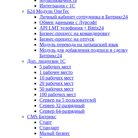
Мультиязычность
Интеграция с 1С
Б24 Модули OneTec
Личный кабинет сотрудника в Битрикс24
Обмен данными с Лурсофт
API LMT телефония + Bitrix24
Бизнес-процесс на командировку
Бизнес-процесс на отпуск
Модуль перевода на латышский язык
Модуль для добавления подписи в сделку
Битрикс24
Доп. лицензии 1С
5 рабочих мест
1 рабочее место
10 рабочих мест
20 рабочих мест
50 рабочих мест
100 рабочих мест
Сервер на 5 пользователей
Сервер 32-разрядный
Сервер 64-разрядный
CMS Битрикс
Старт
Стандарт
Малый бизнес