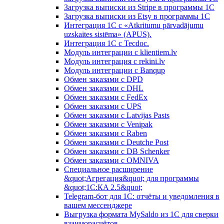
Загрузка выписки из Stripe в программы 1C
Загрузка выписки из Etsy в программы 1C
Интеграция 1С с «Atkritumu pārvadājumu
uzskaites sistēma» (APUS).
Интеграция 1С с Tecdoc.
Модуль интеграции с klientiem.lv
Модуль интеграция с rekini.lv
Модуль интеграции с Banqup
Обмен заказами с DPD
Обмен заказами с DHL
Обмен заказами с FedEx
Обмен заказами с UPS
Обмен заказами с Latvijas Pasts
Обмен заказами с Venipak
Обмен заказами с Raben
Обмен заказами с Deutche Post
Обмен заказами с DB Schenker
Обмен заказами с OMNIVA
Специальное расширение
&quot;Агрегация&quot; для программы
&quot;1С:КA 2.5&quot;
Telegram-бот для 1С: отчёты и уведомления в
вашем мессенджере
Выгрузка формата MySaldo из 1C для сверки
взаиморасчётов