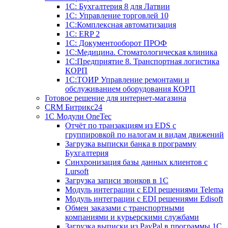
1С: Бухгалтерия 8 для Латвии
1С: Управление торговлей 10
1C:Комплексная автоматизация
1С: ERP 2
1С: Документооборот ПРОФ
1С:Медицина. Стоматологическая клиника
1С:Предприятие 8. Транспортная логистика
КОРП
1С:ТОИР Управление ремонтами и
обслуживанием оборудования КОРП
Готовое решение для интернет-магазина
CRM Битрикс24
1C Модули OneTec
Отчёт по транзакциям из EDS с
группировкой по налогам и видам движений
Загрузка выписки банка в программу
Бухгалтерия
Синхронизация базы данных клиентов с
Lursoft
Загрузка записи звонков в 1С
Модуль интеграции с EDI решениями Telema
Модуль интеграции с EDI решениями Edisoft
Обмен заказами с транспортными
компаниями и курьерскими службами
Загрузка выписки из PayPal в программы 1C