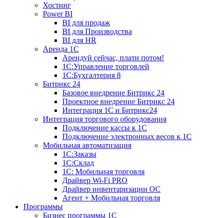
Хостинг
Power BI
BI для продаж
BI для Производства
BI для HR
Аренда 1C
Арендуй сейчас, плати потом!
1С:Управление торговлей
1С:Бухгалтерия 8
Битрикс 24
Базовое внедрение Битрикс 24
Проектное внедрение Битрикс 24
Интеграция 1С и Битрикс24
Интеграция торгового оборудования
Подключение кассы к 1С
Подключение электронных весов к 1С
Мобильная автоматизация
1С:Заказы
1С:Склад
1С: Мобильная торговля
Драйвер Wi-Fi PRO
Драйвер инвентаризации ОС
Агент + Мобильная торговля
Программы
Бизнес программы 1С