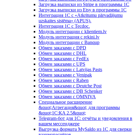
Загрузка выписки из Stripe в программы 1C
Загрузка выписки из Etsy в программы 1C
Интеграция 1С с «Atkritumu pārvadājumu
uzskaites sistēma» (APUS).
Интеграция 1С с Tecdoc.
Модуль интеграции с klientiem.lv
Модуль интеграция с rekini.lv
Модуль интеграции с Banqup
Обмен заказами с DPD
Обмен заказами с DHL
Обмен заказами с FedEx
Обмен заказами с UPS
Обмен заказами с Latvijas Pasts
Обмен заказами с Venipak
Обмен заказами с Raben
Обмен заказами с Deutche Post
Обмен заказами с DB Schenker
Обмен заказами с OMNIVA
Специальное расширение
&quot;Агрегация&quot; для программы
&quot;1С:КA 2.5&quot;
Telegram-бот для 1С: отчёты и уведомления в
вашем мессенджере
Выгрузка формата MySaldo из 1C для сверки
взаиморасчётов