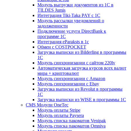
Модуль выгрузки документов из 1С в
TILDES Jumis
Интеграция Tiki-Taka PAY с 1С
Модуль рассылки уведомлений о
задолженности
Подключение услуги DirectBank к
программе 1С
Интеграция eParaksts в 1с
Обмен с COSTPOCKET
Загрузка выписки из Bilderling в программы
1C
Модуль синхронизации с сайтом 220lv
Автоматическая загрузка курсов всех валют
мира + криптовалют
Модуль синхронизации с Amazon
Модуль синхронизации с Ebay
Загрузка выписки из Revolut в программы
1C
Загрузка выписки из WISE в программы 1C
CMS Модули OneTec
Модуль оплаты Stripe
Модуль оплаты Paysera
Модуль списка пакоматов Venipak
Модуль списка пакоматов Omniva