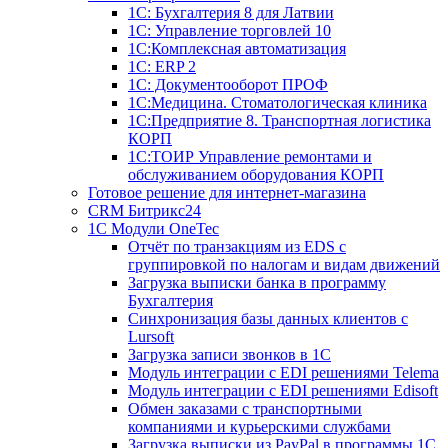
1С: Бухгалтерия 8 для Латвии
1С: Управление торговлей 10
1C:Комплексная автоматизация
1С: ERP 2
1С: Документооборот ПРОФ
1С:Медицина. Стоматологическая клиника
1С:Предприятие 8. Транспортная логистика
КОРП
1С:ТОИР Управление ремонтами и
обслуживанием оборудования КОРП
Готовое решение для интернет-магазина
CRM Битрикс24
1C Модули OneTec
Отчёт по транзакциям из EDS с
группировкой по налогам и видам движений
Загрузка выписки банка в программу
Бухгалтерия
Синхронизация базы данных клиентов с
Lursoft
Загрузка записи звонков в 1С
Модуль интеграции с EDI решениями Telema
Модуль интеграции с EDI решениями Edisoft
Обмен заказами с транспортными
компаниями и курьерскими службами
Загрузка выписки из PayPal в программы 1C