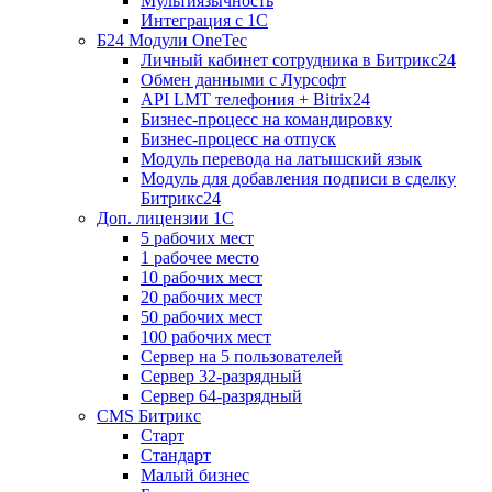
Мультиязычность
Интеграция с 1С
Б24 Модули OneTec
Личный кабинет сотрудника в Битрикс24
Обмен данными с Лурсофт
API LMT телефония + Bitrix24
Бизнес-процесс на командировку
Бизнес-процесс на отпуск
Модуль перевода на латышский язык
Модуль для добавления подписи в сделку
Битрикс24
Доп. лицензии 1С
5 рабочих мест
1 рабочее место
10 рабочих мест
20 рабочих мест
50 рабочих мест
100 рабочих мест
Сервер на 5 пользователей
Сервер 32-разрядный
Сервер 64-разрядный
CMS Битрикс
Старт
Стандарт
Малый бизнес