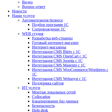
Видео
Вопрос-ответ
Новости
Наши услуги
Автоматизация бизнеса
Подбор программ 1С
Сопровождение 1С
WEB студия
Разработка веб-страниц
Готовый интернет-магазин
Интернет-магазины
Интеграция CMS Bitrix с 1С
Интеграция CMS OpenCart с 1С
Интеграция CMS Joomla с 1С
Интеграция CMS Magento с 1С
Интеграция CMS WooCommerce/Wordpress с
1С
Интеграция CMS Webasyst с 1С
Поддержка сайтов
ИТ услуги
Монтаж локальных сетей
Collocation
Бэкапирование баз данных
Безопасность
Help desk