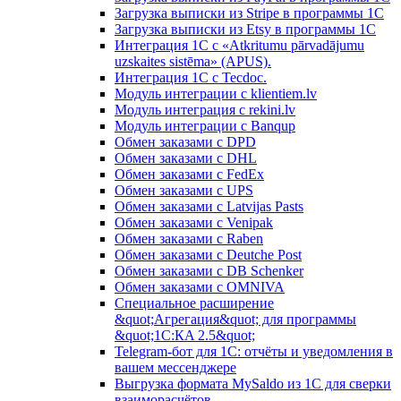
Загрузка выписки из Stripe в программы 1C
Загрузка выписки из Etsy в программы 1C
Интеграция 1С с «Atkritumu pārvadājumu
uzskaites sistēma» (APUS).
Интеграция 1С с Tecdoc.
Модуль интеграции с klientiem.lv
Модуль интеграция с rekini.lv
Модуль интеграции с Banqup
Обмен заказами с DPD
Обмен заказами с DHL
Обмен заказами с FedEx
Обмен заказами с UPS
Обмен заказами с Latvijas Pasts
Обмен заказами с Venipak
Обмен заказами с Raben
Обмен заказами с Deutche Post
Обмен заказами с DB Schenker
Обмен заказами с OMNIVA
Специальное расширение
&quot;Агрегация&quot; для программы
&quot;1С:КA 2.5&quot;
Telegram-бот для 1С: отчёты и уведомления в
вашем мессенджере
Выгрузка формата MySaldo из 1C для сверки
взаиморасчётов