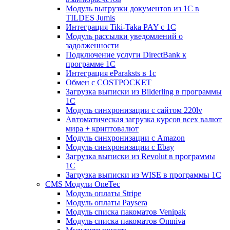
Модуль выгрузки документов из 1С в
TILDES Jumis
Интеграция Tiki-Taka PAY с 1С
Модуль рассылки уведомлений о
задолженности
Подключение услуги DirectBank к
программе 1С
Интеграция eParaksts в 1с
Обмен с COSTPOCKET
Загрузка выписки из Bilderling в программы
1C
Модуль синхронизации с сайтом 220lv
Автоматическая загрузка курсов всех валют
мира + криптовалют
Модуль синхронизации с Amazon
Модуль синхронизации с Ebay
Загрузка выписки из Revolut в программы
1C
Загрузка выписки из WISE в программы 1C
CMS Модули OneTec
Модуль оплаты Stripe
Модуль оплаты Paysera
Модуль списка пакоматов Venipak
Модуль списка пакоматов Omniva