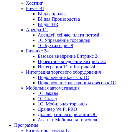
Хостинг
Power BI
BI для продаж
BI для Производства
BI для HR
Аренда 1C
Арендуй сейчас, плати потом!
1С:Управление торговлей
1С:Бухгалтерия 8
Битрикс 24
Базовое внедрение Битрикс 24
Проектное внедрение Битрикс 24
Интеграция 1С и Битрикс24
Интеграция торгового оборудования
Подключение кассы к 1С
Подключение электронных весов к 1С
Мобильная автоматизация
1С:Заказы
1С:Склад
1С: Мобильная торговля
Драйвер Wi-Fi PRO
Драйвер инвентаризации ОС
Агент + Мобильная торговля
Программы
Бизнес программы 1С