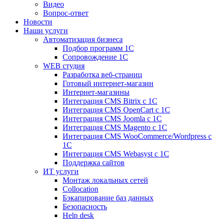
Видео
Вопрос-ответ
Новости
Наши услуги
Автоматизация бизнеса
Подбор программ 1С
Сопровождение 1С
WEB студия
Разработка веб-страниц
Готовый интернет-магазин
Интернет-магазины
Интеграция CMS Bitrix с 1С
Интеграция CMS OpenCart с 1С
Интеграция CMS Joomla с 1С
Интеграция CMS Magento с 1С
Интеграция CMS WooCommerce/Wordpress с
1С
Интеграция CMS Webasyst с 1С
Поддержка сайтов
ИТ услуги
Монтаж локальных сетей
Collocation
Бэкапирование баз данных
Безопасность
Help desk