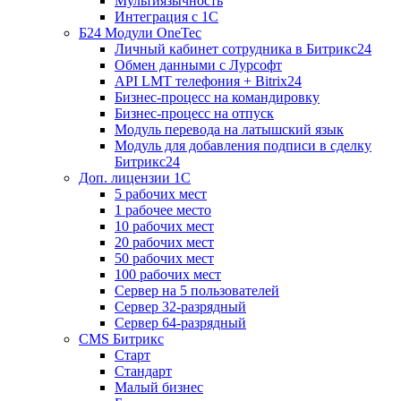
Мультиязычность
Интеграция с 1С
Б24 Модули OneTec
Личный кабинет сотрудника в Битрикс24
Обмен данными с Лурсофт
API LMT телефония + Bitrix24
Бизнес-процесс на командировку
Бизнес-процесс на отпуск
Модуль перевода на латышский язык
Модуль для добавления подписи в сделку
Битрикс24
Доп. лицензии 1С
5 рабочих мест
1 рабочее место
10 рабочих мест
20 рабочих мест
50 рабочих мест
100 рабочих мест
Сервер на 5 пользователей
Сервер 32-разрядный
Сервер 64-разрядный
CMS Битрикс
Старт
Стандарт
Малый бизнес