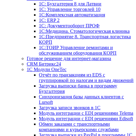
1С: Бухгалтерия 8 для Латвии
1С: Управление торговлей 10
1C:Комплексная автоматизация
1С: ERP 2
1С: Документооборот ПРОФ
1С:Медицина. Стоматологическая клиника
1С:Предприятие 8. Транспортная логистика
КОРП
1С:ТОИР Управление ремонтами и
обслуживанием оборудования КОРП
Готовое решение для интернет-магазина
CRM Битрикс24
1C Модули OneTec
Отчёт по транзакциям из EDS с
группировкой по налогам и видам движений
Загрузка выписки банка в программу
Бухгалтерия
Синхронизация базы данных клиентов с
Lursoft
Загрузка записи звонков в 1С
Модуль интеграции с EDI решениями Telema
Модуль интеграции с EDI решениями Edisoft
Обмен заказами с транспортными
компаниями и курьерскими службами
Загрузка выписки из PayPal в программы 1C