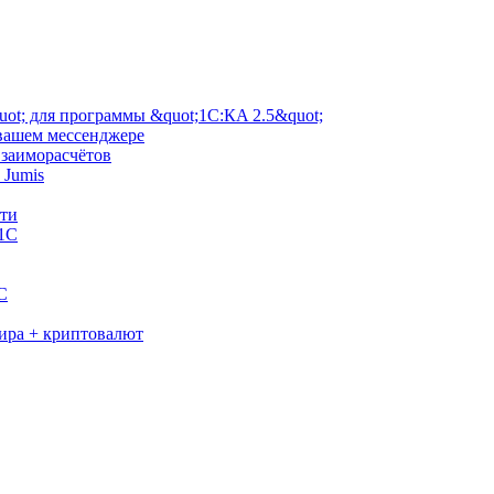
ot; для программы &quot;1С:КA 2.5&quot;
 вашем мессенджере
взаиморасчётов
 Jumis
сти
 1С
C
мира + криптовалют