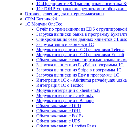
1С:Предприятие 8. Транспортная логистика 
1С:ТОИР Управление ремонтами и обслужив
Готовое решение для интернет-магазина
CRM Битрикс24
1C Модули OneTec
Отчёт по транзакциям из EDS с группировко
Загрузка выписки банка в программу Бухгалт
Синхронизация базы данных клиентов с Lurso
Загрузка записи звонков в 1С
Модуль интеграции с EDI решениями Telema
Модуль интеграции с EDI решениями Edisoft
Обмен заказами с транспортными компаниям
Загрузка выписки из PayPal в программы 1C
Загрузка выписки из Stripe в программы 1C
Загрузка выписки из Etsy в программы 1C
Интеграция 1С с «Atkritumu pārvadājumu uzskai
Интеграция 1С с Tecdoc.
Модуль интеграции с klientiem.lv
Модуль интеграция с rekini.lv
Модуль интеграции с Banqup
Обмен заказами с DPD
Обмен заказами с DHL
Обмен заказами с FedEx
Обмен заказами с UPS
Обмен заказами с Latvijas Pasts