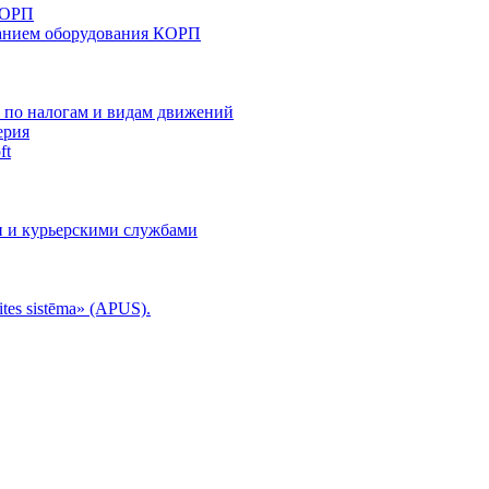
КОРП
анием оборудования КОРП
й по налогам и видам движений
ерия
ft
и и курьерскими службами
tes sistēma» (APUS).