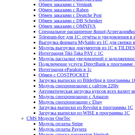
Обмен заказами с Venipak
Обмен заказами с Raben
Обмен заказами с Deutche Post
Обмен заказами с DB Schenker
Обмен заказами с OMNIVA
Специальное расширение &quot;Агрегация&qu
Telegram-бот для 1С: отчёты и уведомления в
Выгрузка формата MySaldo из 1C для сверки 
Модуль выгрузки документов из 1С в TILDES
Интеграция Tiki-Taka PAY с 1С
Модуль рассылки уведомлений о задолженно
Подключение услуги DirectBank к программе
Интеграция eParaksts в 1с
Обмен с COSTPOCKET
Загрузка выписки из Bilderling в программы 1
Модуль синхронизации с сайтом 220lv
Автоматическая загрузка курсов всех валют 
Модуль синхронизации с Amazon
Модуль синхронизации с Ebay
Загрузка выписки из Revolut в программы 1C
Загрузка выписки из WISE в программы 1C
CMS Модули OneTec
Модуль оплаты Stripe
Модуль оплаты Paysera
Модуль списка пакоматов Venipak