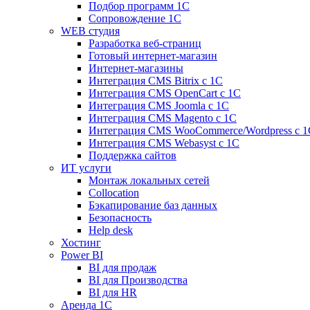
Подбор программ 1С
Сопровождение 1С
WEB студия
Разработка веб-страниц
Готовый интернет-магазин
Интернет-магазины
Интеграция CMS Bitrix с 1С
Интеграция CMS OpenCart с 1С
Интеграция CMS Joomla с 1С
Интеграция CMS Magento с 1С
Интеграция CMS WooCommerce/Wordpress с 1
Интеграция CMS Webasyst с 1С
Поддержка сайтов
ИТ услуги
Монтаж локальных сетей
Collocation
Бэкапирование баз данных
Безопасность
Help desk
Хостинг
Power BI
BI для продаж
BI для Производства
BI для HR
Аренда 1C