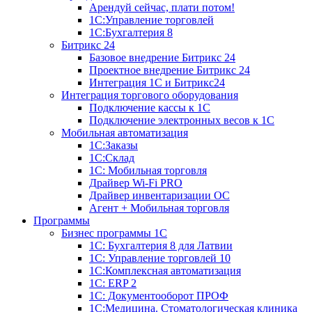
Арендуй сейчас, плати потом!
1С:Управление торговлей
1С:Бухгалтерия 8
Битрикс 24
Базовое внедрение Битрикс 24
Проектное внедрение Битрикс 24
Интеграция 1С и Битрикс24
Интеграция торгового оборудования
Подключение кассы к 1С
Подключение электронных весов к 1С
Мобильная автоматизация
1С:Заказы
1С:Склад
1С: Мобильная торговля
Драйвер Wi-Fi PRO
Драйвер инвентаризации ОС
Агент + Мобильная торговля
Программы
Бизнес программы 1С
1С: Бухгалтерия 8 для Латвии
1С: Управление торговлей 10
1C:Комплексная автоматизация
1С: ERP 2
1С: Документооборот ПРОФ
1С:Медицина. Стоматологическая клиника