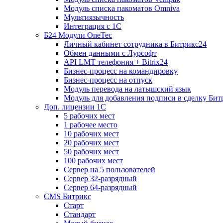
Модуль списка пакоматов Omniva
Мультиязычность
Интеграция с 1С
Б24 Модули OneTec
Личный кабинет сотрудника в Битрикс24
Обмен данными с Лурсофт
API LMT телефония + Bitrix24
Бизнес-процесс на командировку
Бизнес-процесс на отпуск
Модуль перевода на латышский язык
Модуль для добавления подписи в сделку Бит
Доп. лицензии 1С
5 рабочих мест
1 рабочее место
10 рабочих мест
20 рабочих мест
50 рабочих мест
100 рабочих мест
Сервер на 5 пользователей
Сервер 32-разрядный
Сервер 64-разрядный
CMS Битрикс
Старт
Стандарт