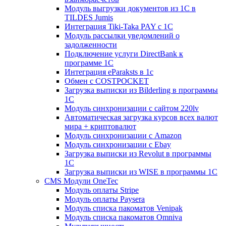
Модуль выгрузки документов из 1С в
TILDES Jumis
Интеграция Tiki-Taka PAY с 1С
Модуль рассылки уведомлений о
задолженности
Подключение услуги DirectBank к
программе 1С
Интеграция eParaksts в 1с
Обмен с COSTPOCKET
Загрузка выписки из Bilderling в программы
1C
Модуль синхронизации с сайтом 220lv
Автоматическая загрузка курсов всех валют
мира + криптовалют
Модуль синхронизации с Amazon
Модуль синхронизации с Ebay
Загрузка выписки из Revolut в программы
1C
Загрузка выписки из WISE в программы 1C
CMS Модули OneTec
Модуль оплаты Stripe
Модуль оплаты Paysera
Модуль списка пакоматов Venipak
Модуль списка пакоматов Omniva