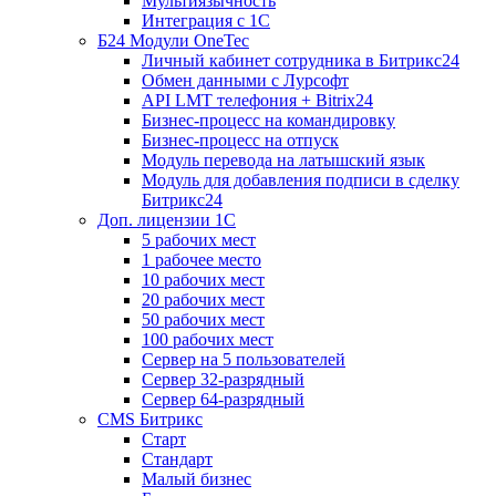
Мультиязычность
Интеграция с 1С
Б24 Модули OneTec
Личный кабинет сотрудника в Битрикс24
Обмен данными с Лурсофт
API LMT телефония + Bitrix24
Бизнес-процесс на командировку
Бизнес-процесс на отпуск
Модуль перевода на латышский язык
Модуль для добавления подписи в сделку
Битрикс24
Доп. лицензии 1С
5 рабочих мест
1 рабочее место
10 рабочих мест
20 рабочих мест
50 рабочих мест
100 рабочих мест
Сервер на 5 пользователей
Сервер 32-разрядный
Сервер 64-разрядный
CMS Битрикс
Старт
Стандарт
Малый бизнес