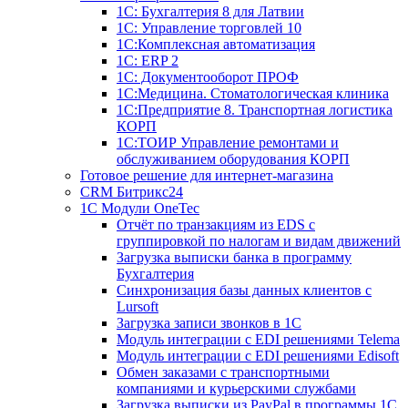
1С: Бухгалтерия 8 для Латвии
1С: Управление торговлей 10
1C:Комплексная автоматизация
1С: ERP 2
1С: Документооборот ПРОФ
1С:Медицина. Стоматологическая клиника
1С:Предприятие 8. Транспортная логистика
КОРП
1С:ТОИР Управление ремонтами и
обслуживанием оборудования КОРП
Готовое решение для интернет-магазина
CRM Битрикс24
1C Модули OneTec
Отчёт по транзакциям из EDS с
группировкой по налогам и видам движений
Загрузка выписки банка в программу
Бухгалтерия
Синхронизация базы данных клиентов с
Lursoft
Загрузка записи звонков в 1С
Модуль интеграции с EDI решениями Telema
Модуль интеграции с EDI решениями Edisoft
Обмен заказами с транспортными
компаниями и курьерскими службами
Загрузка выписки из PayPal в программы 1C