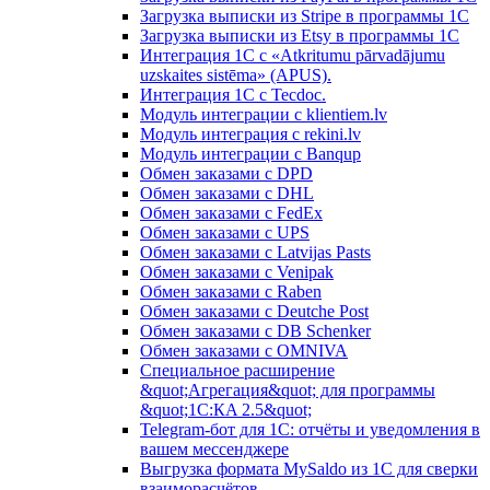
Загрузка выписки из Stripe в программы 1C
Загрузка выписки из Etsy в программы 1C
Интеграция 1С с «Atkritumu pārvadājumu
uzskaites sistēma» (APUS).
Интеграция 1С с Tecdoc.
Модуль интеграции с klientiem.lv
Модуль интеграция с rekini.lv
Модуль интеграции с Banqup
Обмен заказами с DPD
Обмен заказами с DHL
Обмен заказами с FedEx
Обмен заказами с UPS
Обмен заказами с Latvijas Pasts
Обмен заказами с Venipak
Обмен заказами с Raben
Обмен заказами с Deutche Post
Обмен заказами с DB Schenker
Обмен заказами с OMNIVA
Специальное расширение
&quot;Агрегация&quot; для программы
&quot;1С:КA 2.5&quot;
Telegram-бот для 1С: отчёты и уведомления в
вашем мессенджере
Выгрузка формата MySaldo из 1C для сверки
взаиморасчётов