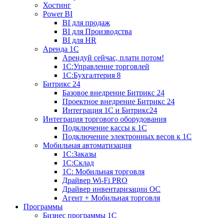
Хостинг
Power BI
BI для продаж
BI для Производства
BI для HR
Аренда 1C
Арендуй сейчас, плати потом!
1С:Управление торговлей
1С:Бухгалтерия 8
Битрикс 24
Базовое внедрение Битрикс 24
Проектное внедрение Битрикс 24
Интеграция 1С и Битрикс24
Интеграция торгового оборудования
Подключение кассы к 1С
Подключение электронных весов к 1С
Мобильная автоматизация
1С:Заказы
1С:Склад
1С: Мобильная торговля
Драйвер Wi-Fi PRO
Драйвер инвентаризации ОС
Агент + Мобильная торговля
Программы
Бизнес программы 1С