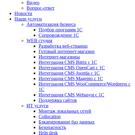
Видео
Вопрос-ответ
Новости
Наши услуги
Автоматизация бизнеса
Подбор программ 1С
Сопровождение 1С
WEB студия
Разработка веб-страниц
Готовый интернет-магазин
Интернет-магазины
Интеграция CMS Bitrix с 1С
Интеграция CMS OpenCart с 1С
Интеграция CMS Joomla с 1С
Интеграция CMS Magento с 1С
Интеграция CMS WooCommerce/Wordpress с
1С
Интеграция CMS Webasyst с 1С
Поддержка сайтов
ИТ услуги
Монтаж локальных сетей
Collocation
Бэкапирование баз данных
Безопасность
Help desk