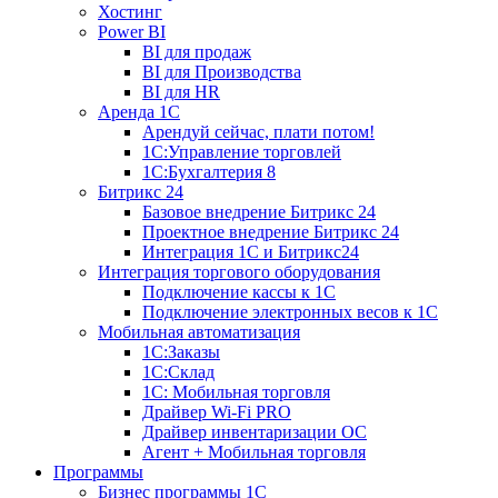
Хостинг
Power BI
BI для продаж
BI для Производства
BI для HR
Аренда 1C
Арендуй сейчас, плати потом!
1С:Управление торговлей
1С:Бухгалтерия 8
Битрикс 24
Базовое внедрение Битрикс 24
Проектное внедрение Битрикс 24
Интеграция 1С и Битрикс24
Интеграция торгового оборудования
Подключение кассы к 1С
Подключение электронных весов к 1С
Мобильная автоматизация
1С:Заказы
1С:Склад
1С: Мобильная торговля
Драйвер Wi-Fi PRO
Драйвер инвентаризации ОС
Агент + Мобильная торговля
Программы
Бизнес программы 1С