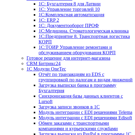
1С: Бухгалтерия 8 для Латвии
1С: Управление торговлей 10
1C:Комплексная автоматизация
1С: ERP 2
1С: Документооборот ПРОФ
1С:Медицина. Стоматологическая клиника
1С:Предприятие 8. Транспортная логистика
КОРП
1С:ТОИР Управление ремонтами и
обслуживанием оборудования КОРП
Готовое решение для интернет-магазина
CRM Битрикс24
1C Модули OneTec
Отчёт по транзакциям из EDS с
группировкой по налогам и видам движений
Загрузка выписки банка в программу
Бухгалтерия
Синхронизация базы данных клиентов с
Lursoft
Загрузка записи звонков в 1С
Модуль интеграции с EDI решениями Telema
Модуль интеграции с EDI решениями Edisoft
Обмен заказами с транспортными
компаниями и курьерскими службами
Загрузка выписки из PayPal в программы 1C