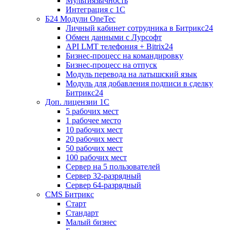
Мультиязычность
Интеграция с 1С
Б24 Модули OneTec
Личный кабинет сотрудника в Битрикс24
Обмен данными с Лурсофт
API LMT телефония + Bitrix24
Бизнес-процесс на командировку
Бизнес-процесс на отпуск
Модуль перевода на латышский язык
Модуль для добавления подписи в сделку
Битрикс24
Доп. лицензии 1С
5 рабочих мест
1 рабочее место
10 рабочих мест
20 рабочих мест
50 рабочих мест
100 рабочих мест
Сервер на 5 пользователей
Сервер 32-разрядный
Сервер 64-разрядный
CMS Битрикс
Старт
Стандарт
Малый бизнес