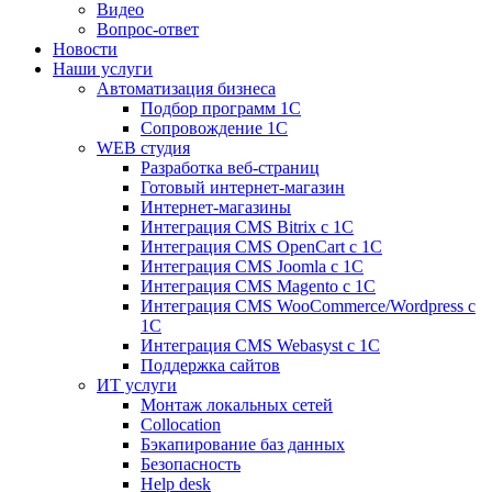
Видео
Вопрос-ответ
Новости
Наши услуги
Автоматизация бизнеса
Подбор программ 1С
Сопровождение 1С
WEB студия
Разработка веб-страниц
Готовый интернет-магазин
Интернет-магазины
Интеграция CMS Bitrix с 1С
Интеграция CMS OpenCart с 1С
Интеграция CMS Joomla с 1С
Интеграция CMS Magento с 1С
Интеграция CMS WooCommerce/Wordpress с
1С
Интеграция CMS Webasyst с 1С
Поддержка сайтов
ИТ услуги
Монтаж локальных сетей
Collocation
Бэкапирование баз данных
Безопасность
Help desk