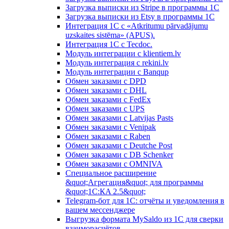
Загрузка выписки из Stripe в программы 1C
Загрузка выписки из Etsy в программы 1C
Интеграция 1С с «Atkritumu pārvadājumu
uzskaites sistēma» (APUS).
Интеграция 1С с Tecdoc.
Модуль интеграции с klientiem.lv
Модуль интеграция с rekini.lv
Модуль интеграции с Banqup
Обмен заказами с DPD
Обмен заказами с DHL
Обмен заказами с FedEx
Обмен заказами с UPS
Обмен заказами с Latvijas Pasts
Обмен заказами с Venipak
Обмен заказами с Raben
Обмен заказами с Deutche Post
Обмен заказами с DB Schenker
Обмен заказами с OMNIVA
Специальное расширение
&quot;Агрегация&quot; для программы
&quot;1С:КA 2.5&quot;
Telegram-бот для 1С: отчёты и уведомления в
вашем мессенджере
Выгрузка формата MySaldo из 1C для сверки
взаиморасчётов