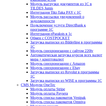
Модуль выгрузки документов из 1С в
TILDES Jumis
Интеграция Tiki-Taka PAY с 1С
Модуль рассылки уведомлений о
задолженности
Подключение услуги DirectBank к
программе 1С
Интеграция eParaksts в 1с
Обмен с COSTPOCKET
Загрузка выписки из Bilderling в программы
1C
Модуль синхронизации с сайтом 220lv
Автоматическая загрузка курсов всех валют
мира + криптовалют
Модуль синхронизации с Amazon
Модуль синхронизации с Ebay
Загрузка выписки из Revolut в программы
1C
Загрузка выписки из WISE в программы 1C
CMS Модули OneTec
Модуль оплаты Stripe
Модуль оплаты Paysera
Модуль списка пакоматов Venipak
Модуль списка пакоматов Omniva