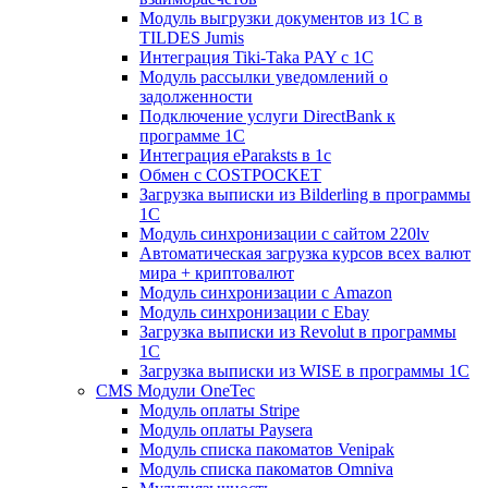
Модуль выгрузки документов из 1С в
TILDES Jumis
Интеграция Tiki-Taka PAY с 1С
Модуль рассылки уведомлений о
задолженности
Подключение услуги DirectBank к
программе 1С
Интеграция eParaksts в 1с
Обмен с COSTPOCKET
Загрузка выписки из Bilderling в программы
1C
Модуль синхронизации с сайтом 220lv
Автоматическая загрузка курсов всех валют
мира + криптовалют
Модуль синхронизации с Amazon
Модуль синхронизации с Ebay
Загрузка выписки из Revolut в программы
1C
Загрузка выписки из WISE в программы 1C
CMS Модули OneTec
Модуль оплаты Stripe
Модуль оплаты Paysera
Модуль списка пакоматов Venipak
Модуль списка пакоматов Omniva