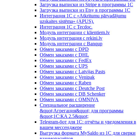
Загрузка выписки из Stripe в программы 1C
Загрузка выписки из Etsy в программы 1C
Интеграция 1С с «Atkritumu pārvadājumu
uzskaites sistēma» (APUS).
Интеграция 1С с Tecdoc.
Модуль интеграции с klientiem.lv
Модуль интеграция с rekini.lv
Модуль интеграции с Banqup
Обмен заказами с DPD
Обмен заказами с DHL
Обмен заказами с FedEx
Обмен заказами с UPS
Обмен заказами с Latvijas Pasts
Обмен заказами с Venipak
Обмен заказами с Raben
Обмен заказами с Deutche Post
Обмен заказами с DB Schenker
Обмен заказами с OMNIVA
Специальное расширение
&quot;Агрегация&quot; для программы
&quot;1С:КA 2.5&quot;
Telegram-бот для 1С: отчёты и уведомления в
вашем мессенджере
Выгрузка формата MySaldo из 1C для сверки
взаиморасчётов