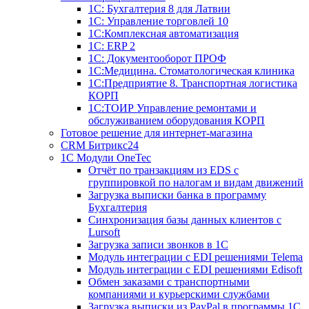
1С: Бухгалтерия 8 для Латвии
1С: Управление торговлей 10
1C:Комплексная автоматизация
1С: ERP 2
1С: Документооборот ПРОФ
1С:Медицина. Стоматологическая клиника
1С:Предприятие 8. Транспортная логистика
КОРП
1С:ТОИР Управление ремонтами и
обслуживанием оборудования КОРП
Готовое решение для интернет-магазина
CRM Битрикс24
1C Модули OneTec
Отчёт по транзакциям из EDS с
группировкой по налогам и видам движений
Загрузка выписки банка в программу
Бухгалтерия
Синхронизация базы данных клиентов с
Lursoft
Загрузка записи звонков в 1С
Модуль интеграции с EDI решениями Telema
Модуль интеграции с EDI решениями Edisoft
Обмен заказами с транспортными
компаниями и курьерскими службами
Загрузка выписки из PayPal в программы 1C