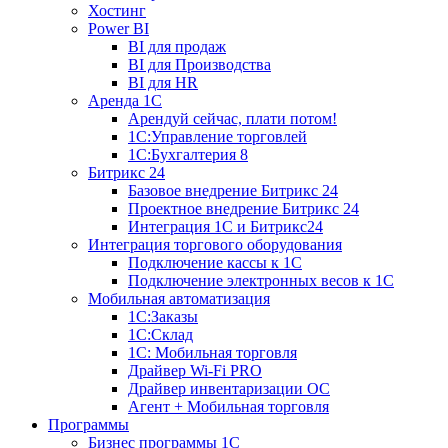
Хостинг
Power BI
BI для продаж
BI для Производства
BI для HR
Аренда 1C
Арендуй сейчас, плати потом!
1С:Управление торговлей
1С:Бухгалтерия 8
Битрикс 24
Базовое внедрение Битрикс 24
Проектное внедрение Битрикс 24
Интеграция 1С и Битрикс24
Интеграция торгового оборудования
Подключение кассы к 1С
Подключение электронных весов к 1С
Мобильная автоматизация
1С:Заказы
1С:Склад
1С: Мобильная торговля
Драйвер Wi-Fi PRO
Драйвер инвентаризации ОС
Агент + Мобильная торговля
Программы
Бизнес программы 1С