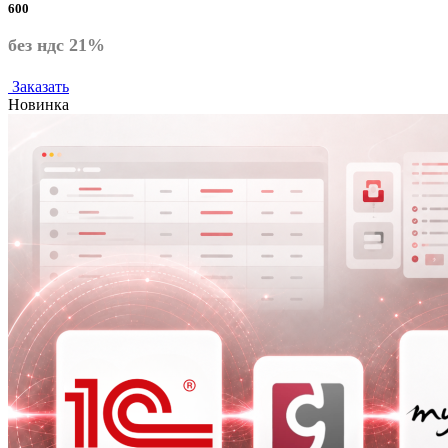
600
без ндс 21%
Заказать
Новинка