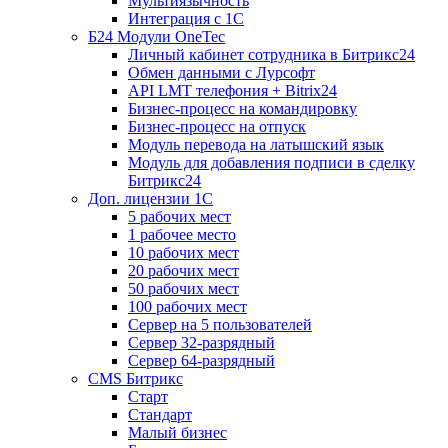
Мультиязычность
Интеграция с 1С
Б24 Модули OneTec
Личный кабинет сотрудника в Битрикс24
Обмен данными с Лурсофт
API LMT телефония + Bitrix24
Бизнес-процесс на командировку
Бизнес-процесс на отпуск
Модуль перевода на латышский язык
Модуль для добавления подписи в сделку
Битрикс24
Доп. лицензии 1С
5 рабочих мест
1 рабочее место
10 рабочих мест
20 рабочих мест
50 рабочих мест
100 рабочих мест
Сервер на 5 пользователей
Сервер 32-разрядный
Сервер 64-разрядный
CMS Битрикс
Старт
Стандарт
Малый бизнес