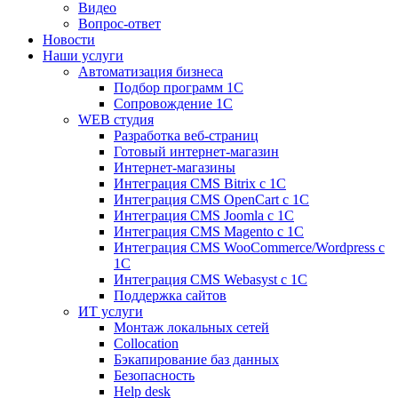
Видео
Вопрос-ответ
Новости
Наши услуги
Автоматизация бизнеса
Подбор программ 1С
Сопровождение 1С
WEB студия
Разработка веб-страниц
Готовый интернет-магазин
Интернет-магазины
Интеграция CMS Bitrix с 1С
Интеграция CMS OpenCart с 1С
Интеграция CMS Joomla с 1С
Интеграция CMS Magento с 1С
Интеграция CMS WooCommerce/Wordpress с
1С
Интеграция CMS Webasyst с 1С
Поддержка сайтов
ИТ услуги
Монтаж локальных сетей
Collocation
Бэкапирование баз данных
Безопасность
Help desk