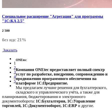
Специальное расширение "Агрегация" для программы
"1С:КA 2.5"
2 500
без ндс 21%
Заказать
ONEtec
1
2
Компания ONEtec предоставляет полный спектр
3
услуг по разработке, внедрению, сопровождению и
4
продвижению программного обеспечения на
5
платформе 1С:Предприятие.
Мы предлагаем лучшие решения для бухгалтерского,
складского и управленческого учёта, а также для
планирования, бюджетирования и электронного
документооборота:
1С:Бухгалтерия, 1С:Управление
торговлей, 1С:Документооборот, 1С:ERP
и другие.