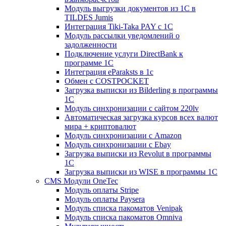
Модуль выгрузки документов из 1С в
TILDES Jumis
Интеграция Tiki-Taka PAY с 1С
Модуль рассылки уведомлений о
задолженности
Подключение услуги DirectBank к
программе 1С
Интеграция eParaksts в 1с
Обмен с COSTPOCKET
Загрузка выписки из Bilderling в программы
1C
Модуль синхронизации с сайтом 220lv
Автоматическая загрузка курсов всех валют
мира + криптовалют
Модуль синхронизации с Amazon
Модуль синхронизации с Ebay
Загрузка выписки из Revolut в программы
1C
Загрузка выписки из WISE в программы 1C
CMS Модули OneTec
Модуль оплаты Stripe
Модуль оплаты Paysera
Модуль списка пакоматов Venipak
Модуль списка пакоматов Omniva