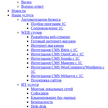
Видео
Вопрос-ответ
Новости
Наши услуги
Автоматизация бизнеса
Подбор программ 1С
Сопровождение 1С
WEB студия
Разработка веб-страниц
Готовый интернет-магазин
Интернет-магазины
Интеграция CMS Bitrix с 1С
Интеграция CMS OpenCart с 1С
Интеграция CMS Joomla с 1С
Интеграция CMS Magento с 1С
Интеграция CMS WooCommerce/Wordpress с
1С
Интеграция CMS Webasyst с 1С
Поддержка сайтов
ИТ услуги
Монтаж локальных сетей
Collocation
Бэкапирование баз данных
Безопасность
Help desk