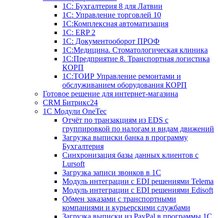
1С: Бухгалтерия 8 для Латвии
1С: Управление торговлей 10
1C:Комплексная автоматизация
1С: ERP 2
1С: Документооборот ПРОФ
1С:Медицина. Стоматологическая клиника
1С:Предприятие 8. Транспортная логистика
КОРП
1С:ТОИР Управление ремонтами и
обслуживанием оборудования КОРП
Готовое решение для интернет-магазина
CRM Битрикс24
1C Модули OneTec
Отчёт по транзакциям из EDS с
группировкой по налогам и видам движений
Загрузка выписки банка в программу
Бухгалтерия
Синхронизация базы данных клиентов с
Lursoft
Загрузка записи звонков в 1С
Модуль интеграции с EDI решениями Telema
Модуль интеграции с EDI решениями Edisoft
Обмен заказами с транспортными
компаниями и курьерскими службами
Загрузка выписки из PayPal в программы 1C