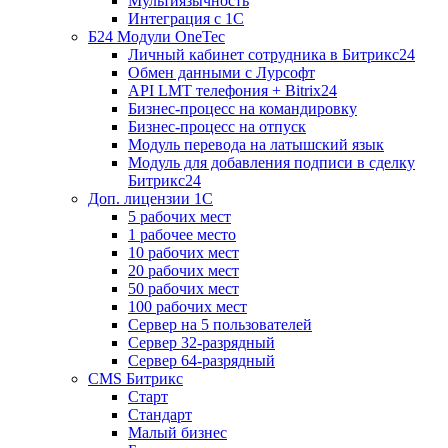
Мультиязычность
Интеграция с 1С
Б24 Модули OneTec
Личный кабинет сотрудника в Битрикс24
Обмен данными с Лурсофт
API LMT телефония + Bitrix24
Бизнес-процесс на командировку
Бизнес-процесс на отпуск
Модуль перевода на латышский язык
Модуль для добавления подписи в сделку
Битрикс24
Доп. лицензии 1С
5 рабочих мест
1 рабочее место
10 рабочих мест
20 рабочих мест
50 рабочих мест
100 рабочих мест
Сервер на 5 пользователей
Сервер 32-разрядный
Сервер 64-разрядный
CMS Битрикс
Старт
Стандарт
Малый бизнес