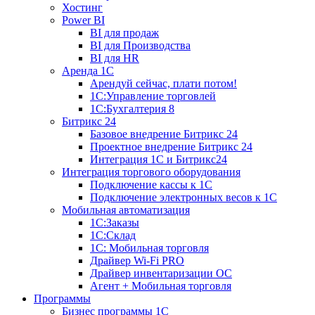
Хостинг
Power BI
BI для продаж
BI для Производства
BI для HR
Аренда 1C
Арендуй сейчас, плати потом!
1С:Управление торговлей
1С:Бухгалтерия 8
Битрикс 24
Базовое внедрение Битрикс 24
Проектное внедрение Битрикс 24
Интеграция 1С и Битрикс24
Интеграция торгового оборудования
Подключение кассы к 1С
Подключение электронных весов к 1С
Мобильная автоматизация
1С:Заказы
1С:Склад
1С: Мобильная торговля
Драйвер Wi-Fi PRO
Драйвер инвентаризации ОС
Агент + Мобильная торговля
Программы
Бизнес программы 1С