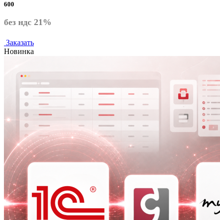
600
без ндс 21%
Заказать
Новинка