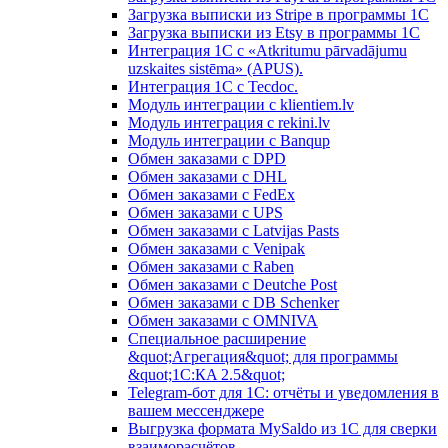
Загрузка выписки из Stripe в программы 1C
Загрузка выписки из Etsy в программы 1C
Интеграция 1С с «Atkritumu pārvadājumu
uzskaites sistēma» (APUS).
Интеграция 1С с Tecdoc.
Модуль интеграции с klientiem.lv
Модуль интеграция с rekini.lv
Модуль интеграции с Banqup
Обмен заказами с DPD
Обмен заказами с DHL
Обмен заказами с FedEx
Обмен заказами с UPS
Обмен заказами с Latvijas Pasts
Обмен заказами с Venipak
Обмен заказами с Raben
Обмен заказами с Deutche Post
Обмен заказами с DB Schenker
Обмен заказами с OMNIVA
Специальное расширение
&quot;Агрегация&quot; для программы
&quot;1С:КA 2.5&quot;
Telegram-бот для 1С: отчёты и уведомления в
вашем мессенджере
Выгрузка формата MySaldo из 1C для сверки
взаиморасчётов