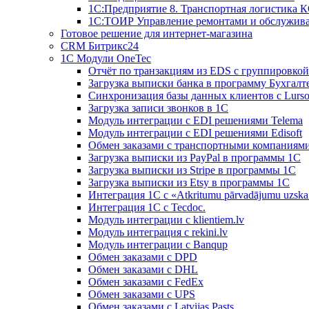
1С:Предприятие 8. Транспортная логистика 
1С:ТОИР Управление ремонтами и обслужив
Готовое решение для интернет-магазина
CRM Битрикс24
1C Модули OneTec
Отчёт по транзакциям из EDS с группировко
Загрузка выписки банка в программу Бухгалт
Синхронизация базы данных клиентов с Lurso
Загрузка записи звонков в 1С
Модуль интеграции с EDI решениями Telema
Модуль интеграции с EDI решениями Edisoft
Обмен заказами с транспортными компаниям
Загрузка выписки из PayPal в программы 1C
Загрузка выписки из Stripe в программы 1C
Загрузка выписки из Etsy в программы 1C
Интеграция 1С с «Atkritumu pārvadājumu uzskai
Интеграция 1С с Tecdoc.
Модуль интеграции с klientiem.lv
Модуль интеграция с rekini.lv
Модуль интеграции с Banqup
Обмен заказами с DPD
Обмен заказами с DHL
Обмен заказами с FedEx
Обмен заказами с UPS
Обмен заказами с Latvijas Pasts