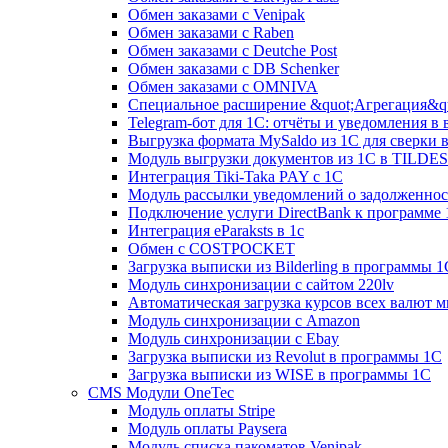
Обмен заказами с Venipak
Обмен заказами с Raben
Обмен заказами с Deutche Post
Обмен заказами с DB Schenker
Обмен заказами с OMNIVA
Специальное расширение &quot;Агрегация&qu
Telegram-бот для 1С: отчёты и уведомления в
Выгрузка формата MySaldo из 1C для сверки 
Модуль выгрузки документов из 1С в TILDES
Интеграция Tiki-Taka PAY с 1С
Модуль рассылки уведомлений о задолженно
Подключение услуги DirectBank к программе
Интеграция eParaksts в 1с
Обмен с COSTPOCKET
Загрузка выписки из Bilderling в программы 1
Модуль синхронизации с сайтом 220lv
Автоматическая загрузка курсов всех валют 
Модуль синхронизации с Amazon
Модуль синхронизации с Ebay
Загрузка выписки из Revolut в программы 1C
Загрузка выписки из WISE в программы 1C
CMS Модули OneTec
Модуль оплаты Stripe
Модуль оплаты Paysera
Модуль списка пакоматов Venipak