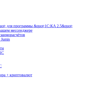
ot; для программы &quot;1С:КA 2.5&quot;
 вашем мессенджере
взаиморасчётов
 Jumis
сти
 1С
C
мира + криптовалют