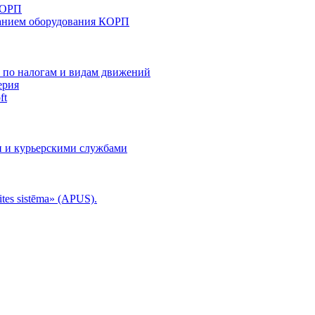
КОРП
анием оборудования КОРП
й по налогам и видам движений
ерия
ft
и и курьерскими службами
tes sistēma» (APUS).