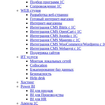
Подбор программ 1С
Сопровождение 1С
WEB студия
Разработка веб-страниц
Готовый интернет-магазин
Интернет-магазины
Интеграция CMS Bitrix с 1С
Интеграция CMS OpenCart с 1С
Интеграция CMS Joomla с 1С
Интеграция CMS Magento с 1С
Интеграция CMS WooCommerce/Wordpress с 1
Интеграция CMS Webasyst с 1С
Поддержка сайтов
ИТ услуги
Монтаж локальных сетей
Collocation
Бэкапирование баз данных
Безопасность
Help desk
Хостинг
Power BI
BI для продаж
BI для Производства
BI для HR
Аренда 1C