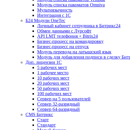
Модуль списка пакоматов Omniva
Мультиязычность
Интеграция с 1С
Б24 Модули OneTec
Личный кабинет сотрудника в Битрикс24
Обмен данными с Лурсофт
API LMT телефония + Bitrix24
Бизнес-процесс на командировку
Бизнес-процесс на отпуск
Модуль перевода на латышский язык
Модуль для добавления подписи в сделку Бит
Доп. лицензии 1С
5 рабочих мест
1 рабочее место
10 рабочих мест
20 рабочих мест
50 рабочих мест
100 рабочих мест
Сервер на 5 пользователей
Сервер 32-разрядный
Сервер 64-разрядный
CMS Битрикс
Старт
Стандарт