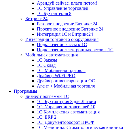
Арендуй сейчас, плати потом!
1С:Управление торговлей
1С:Бухгалтерия 8
Битрикс 24
Базовое внедрение Битрикс 24
Проектное внедрение Битрикс 24
Интеграция 1С и Битрикс24
Интеграция торгового оборудования
Подключение кассы к 1С
Подключение электронных весов к 1С
Мобильная автоматизация
1С:Заказы
1С:Склад
1С: Мобильная торговля
Драйвер Wi-Fi PRO
Драйвер инвентаризации ОС
Агент + Мобильная торговля
Программы
Бизнес программы 1С
1С: Бухгалтерия 8 для Латвии
1С: Управление торговлей 10
1C:Комплексная автоматизация
1С: ERP 2
1С: Документооборот ПРОФ
1С:Медицина. Стоматологическая клиника