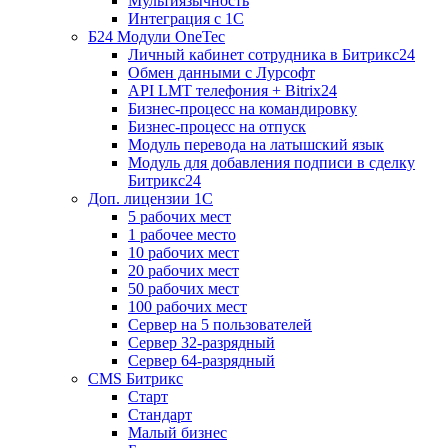
Мультиязычность
Интеграция с 1С
Б24 Модули OneTec
Личный кабинет сотрудника в Битрикс24
Обмен данными с Лурсофт
API LMT телефония + Bitrix24
Бизнес-процесс на командировку
Бизнес-процесс на отпуск
Модуль перевода на латышский язык
Модуль для добавления подписи в сделку
Битрикс24
Доп. лицензии 1С
5 рабочих мест
1 рабочее место
10 рабочих мест
20 рабочих мест
50 рабочих мест
100 рабочих мест
Сервер на 5 пользователей
Сервер 32-разрядный
Сервер 64-разрядный
CMS Битрикс
Старт
Стандарт
Малый бизнес