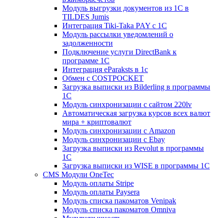
Модуль выгрузки документов из 1С в
TILDES Jumis
Интеграция Tiki-Taka PAY с 1С
Модуль рассылки уведомлений о
задолженности
Подключение услуги DirectBank к
программе 1С
Интеграция eParaksts в 1с
Обмен с COSTPOCKET
Загрузка выписки из Bilderling в программы
1C
Модуль синхронизации с сайтом 220lv
Автоматическая загрузка курсов всех валют
мира + криптовалют
Модуль синхронизации с Amazon
Модуль синхронизации с Ebay
Загрузка выписки из Revolut в программы
1C
Загрузка выписки из WISE в программы 1C
CMS Модули OneTec
Модуль оплаты Stripe
Модуль оплаты Paysera
Модуль списка пакоматов Venipak
Модуль списка пакоматов Omniva