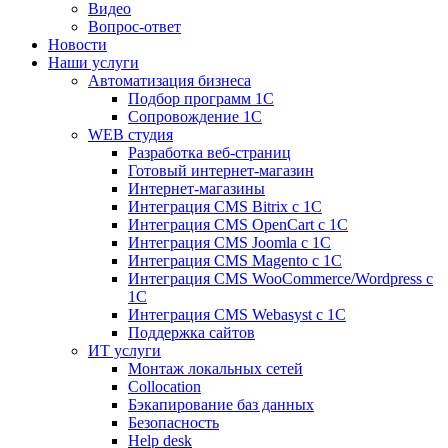
Видео
Вопрос-ответ
Новости
Наши услуги
Автоматизация бизнеса
Подбор программ 1С
Сопровождение 1С
WEB студия
Разработка веб-страниц
Готовый интернет-магазин
Интернет-магазины
Интеграция CMS Bitrix с 1С
Интеграция CMS OpenCart с 1С
Интеграция CMS Joomla с 1С
Интеграция CMS Magento с 1С
Интеграция CMS WooCommerce/Wordpress с
1С
Интеграция CMS Webasyst с 1С
Поддержка сайтов
ИТ услуги
Монтаж локальных сетей
Collocation
Бэкапирование баз данных
Безопасность
Help desk