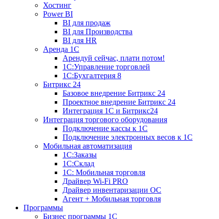
Хостинг
Power BI
BI для продаж
BI для Производства
BI для HR
Аренда 1C
Арендуй сейчас, плати потом!
1С:Управление торговлей
1С:Бухгалтерия 8
Битрикс 24
Базовое внедрение Битрикс 24
Проектное внедрение Битрикс 24
Интеграция 1С и Битрикс24
Интеграция торгового оборудования
Подключение кассы к 1С
Подключение электронных весов к 1С
Мобильная автоматизация
1С:Заказы
1С:Склад
1С: Мобильная торговля
Драйвер Wi-Fi PRO
Драйвер инвентаризации ОС
Агент + Мобильная торговля
Программы
Бизнес программы 1С