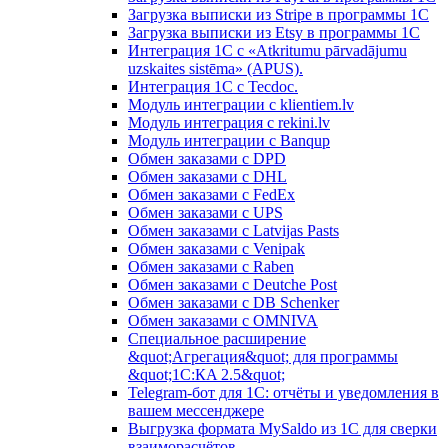
Загрузка выписки из Stripe в программы 1C
Загрузка выписки из Etsy в программы 1C
Интеграция 1С с «Atkritumu pārvadājumu
uzskaites sistēma» (APUS).
Интеграция 1С с Tecdoc.
Модуль интеграции с klientiem.lv
Модуль интеграция с rekini.lv
Модуль интеграции с Banqup
Обмен заказами с DPD
Обмен заказами с DHL
Обмен заказами с FedEx
Обмен заказами с UPS
Обмен заказами с Latvijas Pasts
Обмен заказами с Venipak
Обмен заказами с Raben
Обмен заказами с Deutche Post
Обмен заказами с DB Schenker
Обмен заказами с OMNIVA
Специальное расширение
&quot;Агрегация&quot; для программы
&quot;1С:КA 2.5&quot;
Telegram-бот для 1С: отчёты и уведомления в
вашем мессенджере
Выгрузка формата MySaldo из 1C для сверки
взаиморасчётов