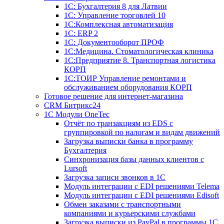
1С: Бухгалтерия 8 для Латвии
1С: Управление торговлей 10
1C:Комплексная автоматизация
1С: ERP 2
1С: Документооборот ПРОФ
1С:Медицина. Стоматологическая клиника
1С:Предприятие 8. Транспортная логистика
КОРП
1С:ТОИР Управление ремонтами и
обслуживанием оборудования КОРП
Готовое решение для интернет-магазина
CRM Битрикс24
1C Модули OneTec
Отчёт по транзакциям из EDS с
группировкой по налогам и видам движений
Загрузка выписки банка в программу
Бухгалтерия
Синхронизация базы данных клиентов с
Lursoft
Загрузка записи звонков в 1С
Модуль интеграции с EDI решениями Telema
Модуль интеграции с EDI решениями Edisoft
Обмен заказами с транспортными
компаниями и курьерскими службами
Загрузка выписки из PayPal в программы 1C